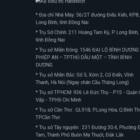
* Địa chỉ Nhà Máy: 56/2T đường Điểu Xiển, KP8, 
Long Bình, tỉnh Đồng Nai
* Trụ Sở Chính: 211 Hoàng Tam Kỳ, P. Long Bình,
tỉnh Đồng Nai
* Trụ sở Miền Đông: 1546 ĐẠI LỘ BÌNH DƯƠNG
P.HIỆP AN – TP.THỦ DẦU MỘT – TỈNH BÌNH
DƯƠNG
* Trụ sở Miền Bắc: Số 5, Xóm 2, Cổ Điển, Vĩnh
Thanh, Hà Nôi (Ngay chân Cầu Thăng Long)
* Trụ sở TPHCM: 936 Lê Đức Thọ - P15 - Quận 
Vấp - TP.Hồ Chí Minh
* Trụ sở Cần Thơ : QL91B, P.Long Hòa, Q.Bình Th
TP.Cần Thơ
* Trụ sở Tây nguyên : 231 Đường 30.4, Phường 
Tam, Thành Phố Buôn Ma Thuột, Đắk Lắk