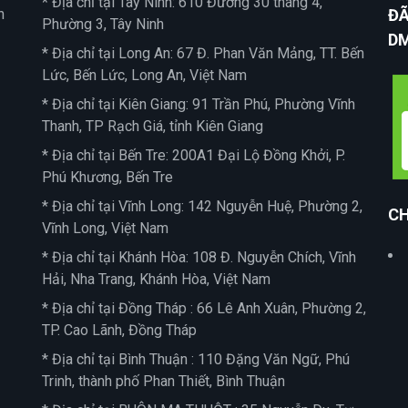
* Địa chỉ tại Tây Ninh: 610 Đường 30 tháng 4,
n
ĐÃ
Phường 3, Tây Ninh
D
* Địa chỉ tại Long An: 67 Đ. Phan Văn Mảng, TT. Bến
Lức, Bến Lức, Long An, Việt Nam
* Địa chỉ tại Kiên Giang: 91 Trần Phú, Phường Vĩnh
Thanh, TP Rạch Giá, tỉnh Kiên Giang
* Địa chỉ tại Bến Tre: 200A1 Đại Lộ Đồng Khởi, P.
Phú Khương, Bến Tre
* Địa chỉ tại Vĩnh Long: 142 Nguyễn Huệ, Phường 2,
CH
Vĩnh Long, Việt Nam
* Địa chỉ tại Khánh Hòa: 108 Đ. Nguyễn Chích, Vĩnh
Hải, Nha Trang, Khánh Hòa, Việt Nam
* Địa chỉ tại Đồng Tháp : 66 Lê Anh Xuân, Phường 2,
TP. Cao Lãnh, Đồng Tháp
* Địa chỉ tại Bình Thuận : 110 Đặng Văn Ngữ, Phú
Trinh, thành phố Phan Thiết, Bình Thuận