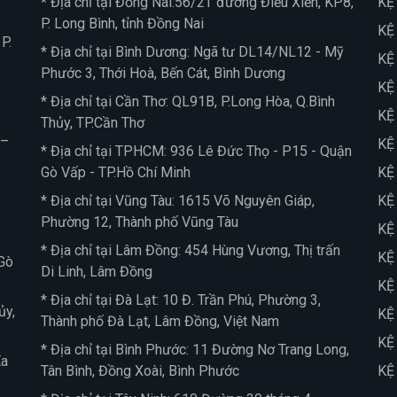
* Địa chỉ tại Đồng Nai:56/2T đường Điểu Xiển, KP8,
KỆ
P. Long Bình, tỉnh Đồng Nai
KỆ
P.
* Địa chỉ tại Bình Dương: Ngã tư DL14/NL12 - Mỹ
KỆ
Phước 3, Thới Hoà, Bến Cát, Bình Dương
KỆ
* Địa chỉ tại Cần Thơ: QL91B, P.Long Hòa, Q.Bình
KỆ
Thủy, TP.Cần Thơ
 –
KỆ
* Địa chỉ tại TPHCM: 936 Lê Đức Thọ - P15 - Quận
Gò Vấp - TP.Hồ Chí Minh
KỆ
* Địa chỉ tại Vũng Tàu: 1615 Võ Nguyên Giáp,
KỆ
Phường 12, Thành phố Vũng Tàu
KỆ
* Địa chỉ tại Lâm Đồng: 454 Hùng Vương, Thị trấn
KỆ
Gò
Di Linh, Lâm Đồng
KỆ
* Địa chỉ tại Đà Lạt: 10 Đ. Trần Phú, Phường 3,
ủy,
KỆ
Thành phố Đà Lạt, Lâm Đồng, Việt Nam
KỆ
* Địa chỉ tại Bình Phước: 11 Đường Nơ Trang Long,
Ea
Tân Bình, Đồng Xoài, Bình Phước
KỆ