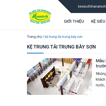
kesieuthihanatec
GIỚI THIỆU
KỆ SIÊU
Trang chủ
/
kệ trung tải trưng bày sơn
KỆ TRUNG TẢI TRƯNG BÀY SƠN
Mẫu k
trườ
Những
khách
nước,
dòng 
lĩnh v