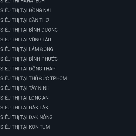
 SIÊU THỊ HANATECH
 SIÊU THỊ TẠI ĐỒNG NAI
 SIÊU THỊ TẠI CẦN THƠ
 SIÊU THỊ TẠI BÌNH DƯƠNG
 SIÊU THỊ TẠI VŨNG TÀU
 SIÊU THỊ TẠI LÂM ĐỒNG
 SIÊU THỊ TẠI BÌNH PHƯỚC
 SIÊU THỊ TẠI ĐỒNG THÁP
 SIÊU THỊ TẠI THỦ ĐỨC TPHCM
 SIÊU THỊ TẠI TÂY NINH
 SIÊU THỊ TẠI LONG AN
 SIÊU THỊ TẠI ĐẮK LẮK
 SIÊU THỊ TẠI ĐẮK NÔNG
 SIÊU THỊ TẠI KON TUM