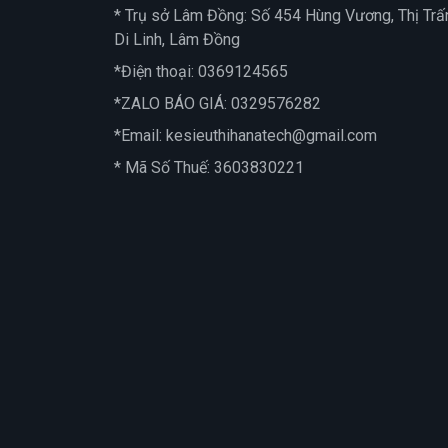
* Trụ sở Lâm Đồng: Số 454 Hùng Vương, Thị Trấ
Di Linh, Lâm Đồng
*Điện thoại:
0369124565
*ZALO BÁO GIÁ:
0329576282
*Email:
kesieuthihanatech@gmail.com
* Mã Số Thuế: 3603830221