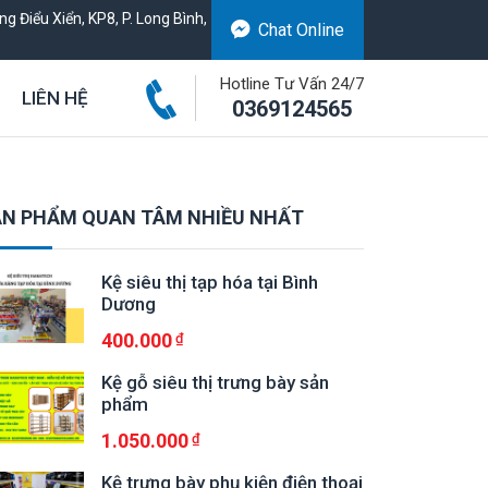
g Điểu Xiển, KP8, P. Long Bình,
Chat Online
Hotline Tư Vấn 24/7
LIÊN HỆ
0369124565
N PHẨM QUAN TÂM NHIỀU NHẤT
Kệ siêu thị tạp hóa tại Bình
Dương
400.000
Kệ gỗ siêu thị trưng bày sản
phẩm
1.050.000
Kệ trưng bày phụ kiện điện thoại