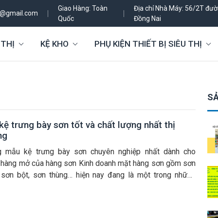
Giao Hàng: Toàn
Địa chỉ Nhà Máy: 56/2T đườn
h@gmail.com
Quốc
Đồng Nai
 THỊ
KỆ KHO
PHỤ KIỆN THIẾT BỊ SIÊU THỊ
SẢ
ệ trưng bày sơn tốt và chất lượng nhất thị
ng
 mẫu kệ trưng bày sơn chuyên nghiệp nhất dành cho
 hàng mở của hàng sơn Kinh doanh mặt hàng sơn gồm sơn
 sơn bột, sơn thùng… hiện nay đang là một trong những
sản phẩm Hot và chất lượng, mang lại doanh thu cao trong
ực cung cấp vật liệu […]