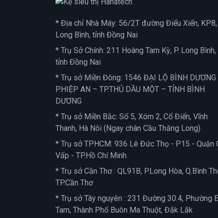
* Địa chỉ Nhà Máy: 56/2T đường Điểu Xiển, KP8, 
Long Bình, tỉnh Đồng Nai
* Trụ Sở Chính: 211 Hoàng Tam Kỳ, P. Long Bình,
tỉnh Đồng Nai
* Trụ sở Miền Đông: 1546 ĐẠI LỘ BÌNH DƯƠNG
P.HIỆP AN – TP.THỦ DẦU MỘT – TỈNH BÌNH
DƯƠNG
* Trụ sở Miền Bắc: Số 5, Xóm 2, Cổ Điển, Vĩnh
Thanh, Hà Nôi (Ngay chân Cầu Thăng Long)
* Trụ sở TPHCM: 936 Lê Đức Thọ - P15 - Quận 
Vấp - TP.Hồ Chí Minh
* Trụ sở Cần Thơ : QL91B, P.Long Hòa, Q.Bình Th
TP.Cần Thơ
* Trụ sở Tây nguyên : 231 Đường 30.4, Phường 
Tam, Thành Phố Buôn Ma Thuột, Đắk Lắk