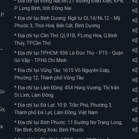
* Địa chỉ tại Đồng Nai:56/2T đường Điểu Xiển, KP8,
KỆ
P. Long Bình, tỉnh Đồng Nai
KỆ
P.
* Địa chỉ tại Bình Dương: Ngã tư DL14/NL12 - Mỹ
KỆ
Phước 3, Thới Hoà, Bến Cát, Bình Dương
KỆ
* Địa chỉ tại Cần Thơ: QL91B, P.Long Hòa, Q.Bình
KỆ
Thủy, TP.Cần Thơ
 –
KỆ
* Địa chỉ tại TPHCM: 936 Lê Đức Thọ - P15 - Quận
Gò Vấp - TP.Hồ Chí Minh
KỆ
* Địa chỉ tại Vũng Tàu: 1615 Võ Nguyên Giáp,
KỆ
Phường 12, Thành phố Vũng Tàu
KỆ
* Địa chỉ tại Lâm Đồng: 454 Hùng Vương, Thị trấn
KỆ
Gò
Di Linh, Lâm Đồng
KỆ
* Địa chỉ tại Đà Lạt: 10 Đ. Trần Phú, Phường 3,
ủy,
KỆ
Thành phố Đà Lạt, Lâm Đồng, Việt Nam
KỆ
* Địa chỉ tại Bình Phước: 11 Đường Nơ Trang Long,
Ea
Tân Bình, Đồng Xoài, Bình Phước
KỆ