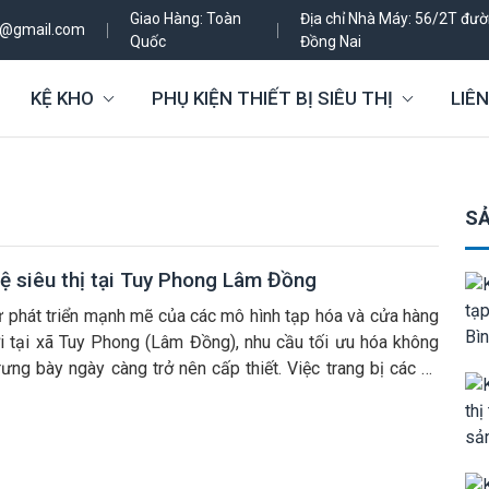
Giao Hàng: Toàn
Địa chỉ Nhà Máy: 56/2T đườn
h@gmail.com
Quốc
Đồng Nai
KỆ KHO
PHỤ KIỆN THIẾT BỊ SIÊU THỊ
LIÊN
SẢ
kệ siêu thị tại Tuy Phong Lâm Đồng
ự phát triển mạnh mẽ của các mô hình tạp hóa và cửa hàng
lợi tại xã Tuy Phong (Lâm Đồng), nhu cầu tối ưu hóa không
rưng bày ngày càng trở nên cấp thiết. Việc trang bị các hệ
giá kệ siêu thị hiện đại, chịu lực tốt không chỉ […]