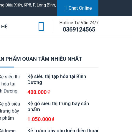
g Điểu Xiển, KP8, P. Long Bình,
Chat Online
Hotline Tư Vấn 24/7
 HỆ
0369124565
N PHẨM QUAN TÂM NHIỀU NHẤT
Kệ siêu thị tạp hóa tại Bình
Dương
400.000
Kệ gỗ siêu thị trưng bày sản
phẩm
1.050.000
Kệ trưng bày phụ kiện điện thoại