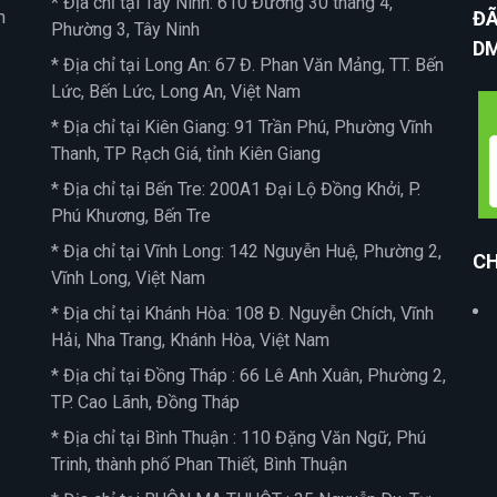
* Địa chỉ tại Tây Ninh: 610 Đường 30 tháng 4,
n
ĐÃ
Phường 3, Tây Ninh
D
* Địa chỉ tại Long An: 67 Đ. Phan Văn Mảng, TT. Bến
Lức, Bến Lức, Long An, Việt Nam
* Địa chỉ tại Kiên Giang: 91 Trần Phú, Phường Vĩnh
Thanh, TP Rạch Giá, tỉnh Kiên Giang
* Địa chỉ tại Bến Tre: 200A1 Đại Lộ Đồng Khởi, P.
Phú Khương, Bến Tre
* Địa chỉ tại Vĩnh Long: 142 Nguyễn Huệ, Phường 2,
CH
Vĩnh Long, Việt Nam
* Địa chỉ tại Khánh Hòa: 108 Đ. Nguyễn Chích, Vĩnh
Hải, Nha Trang, Khánh Hòa, Việt Nam
* Địa chỉ tại Đồng Tháp : 66 Lê Anh Xuân, Phường 2,
TP. Cao Lãnh, Đồng Tháp
* Địa chỉ tại Bình Thuận : 110 Đặng Văn Ngữ, Phú
Trinh, thành phố Phan Thiết, Bình Thuận