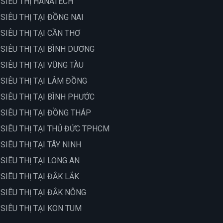
 SIÊU THỊ HANATECH
 SIÊU THỊ TẠI ĐỒNG NAI
 SIÊU THỊ TẠI CẦN THƠ
 SIÊU THỊ TẠI BÌNH DƯƠNG
 SIÊU THỊ TẠI VŨNG TÀU
 SIÊU THỊ TẠI LÂM ĐỒNG
 SIÊU THỊ TẠI BÌNH PHƯỚC
 SIÊU THỊ TẠI ĐỒNG THÁP
 SIÊU THỊ TẠI THỦ ĐỨC TPHCM
 SIÊU THỊ TẠI TÂY NINH
 SIÊU THỊ TẠI LONG AN
 SIÊU THỊ TẠI ĐẮK LẮK
 SIÊU THỊ TẠI ĐẮK NÔNG
 SIÊU THỊ TẠI KON TUM