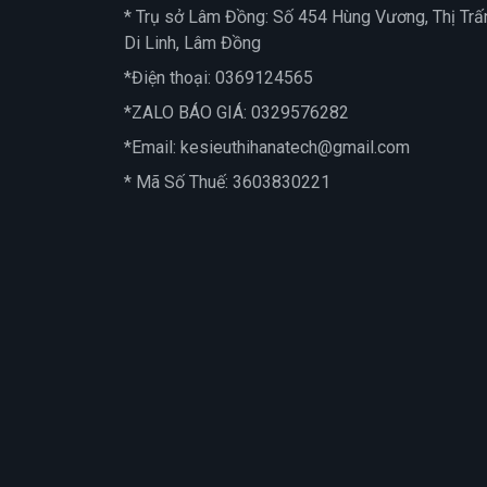
* Trụ sở Lâm Đồng: Số 454 Hùng Vương, Thị Trấ
Di Linh, Lâm Đồng
*Điện thoại:
0369124565
*ZALO BÁO GIÁ:
0329576282
*Email:
kesieuthihanatech@gmail.com
* Mã Số Thuế: 3603830221