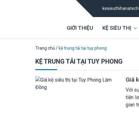
kesieuthihanatec
GIỚI THIỆU
KỆ SIÊU THỊ
Trang chủ
/
kệ trung tải tại tuy phong
KỆ TRUNG TẢI TẠI TUY PHONG
Giá 
Với s
tiện 
gian t
thống 