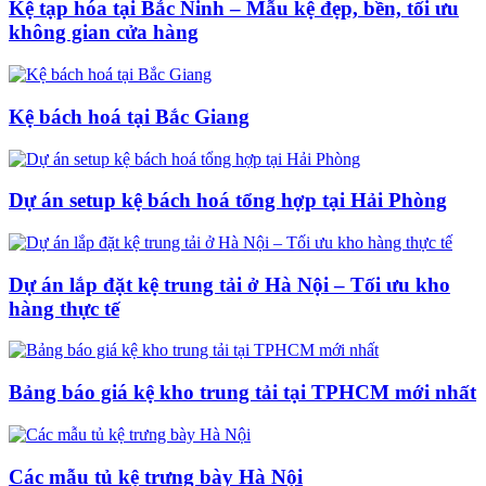
Kệ tạp hóa tại Bắc Ninh – Mẫu kệ đẹp, bền, tối ưu
không gian cửa hàng
Kệ bách hoá tại Bắc Giang
Dự án setup kệ bách hoá tổng hợp tại Hải Phòng
Dự án lắp đặt kệ trung tải ở Hà Nội – Tối ưu kho
hàng thực tế
Bảng báo giá kệ kho trung tải tại TPHCM mới nhất
Các mẫu tủ kệ trưng bày Hà Nội