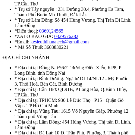
TP.Cần Thơ
* Trụ sở Tây nguyên : 231 Đường 30.4, Phường Ea Tam,
Thành Phố Buôn Ma Thuột, Đắk Lắk
* Trụ sở Lâm Đồng: Số 454 Hùng Vương, Thị Trấn Di Linh,
Lâm Đồng
*Điện thoại:
0369124565
*ZALO BÁO GIÁ:
0329576282
*Email:
kesieuthihanatech@gmail.com
* Mã Số Thuế: 3603830221
ĐỊA CHỈ CHI NHÁNH
* Địa chỉ tại Đồng Nai:56/2T đường Điểu Xiển, KP8, P.
Long Bình, tỉnh Đồng Nai
* Địa chỉ tại Bình Dương: Ngã tư DL14/NL12 - Mỹ Phước
3, Thới Hoà, Bến Cát, Bình Dương
* Địa chỉ tại Cần Thơ: QL91B, P.Long Hòa, Q.Bình Thủy,
TP.Cần Thơ
* Địa chỉ tại TPHCM: 936 Lê Đức Thọ - P15 - Quận Gò
Vấp - TP.Hồ Chí Minh
* Địa chỉ tại Vũng Tàu: 1615 Võ Nguyên Giáp, Phường 12,
Thành phố Vũng Tàu
* Địa chỉ tại Lâm Đồng: 454 Hùng Vương, Thị trấn Di Linh,
Lâm Đồng
* Địa chỉ tại Đà Lạt: 10 Đ. Trần Phú, Phường 3, Thành phố