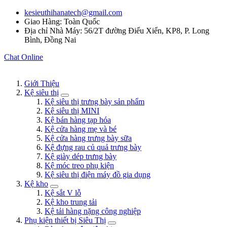
kesieuthihanatech@gmail.com
Giao Hàng: Toàn Quốc
Địa chỉ Nhà Máy: 56/2T đường Điểu Xiển, KP8, P. Long
Bình, Đồng Nai
Chat Online
Giới Thiệu
Kệ siêu thị
Kệ siêu thị trưng bày sản phẩm
Kệ siêu thị MINI
Kệ bán hàng tạp hóa
Kệ cửa hàng mẹ và bé
Kệ cửa hàng trưng bày sữa
Kệ đựng rau củ quả trưng bày
Kệ giày dép trưng bày
Kệ móc treo phụ kiện
Kệ siêu thị điện máy đồ gia dụng
Kệ kho
Kệ sắt V lỗ
Kệ kho trung tải
Kệ tải hàng nặng công nghiệp
Phụ kiện thiết bị Siêu Thị