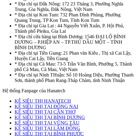
* Địa chỉ tại Đắk Nông: 172 23 Tháng 3, Phường Nghĩa
Trung, Gia Nghĩa, Đăk Nông, Việt Nam
* Địa chỉ tại Kon Tum: 732 Phan Đình Phùng, Phường
Quang Trung, TP Kon Tum, Tỉnh Kon Tum
* Địa chỉ tại Gia Lai : 44 Nguyễn Viết Xuân, P. Hội Phú,
Thành phố Pleiku, Gia Lai
* Địa chỉ cửa hàng tại Bình Dương: 1546 ĐẠI LỘ BÌNH
DƯƠNG – P.HIỆP AN – TP.THỦ DẦU MỘT – TỈNH
BÌNH DƯƠNG
* Địa chỉ tại Tiền Giang: 21 Phan văn Kiêu , Thị xã Cai Lậy,
Huyện Cai Lậy, Tiền Giang
* Địa chỉ tại Cà Mau: 73-5 Trần Văn Bình, Phường 5, Thành
phố Cà Mau, Cà Mau, Việt Nam
* Địa chỉ tại Ninh THuận: Số 10 Hoàng Diệu, Phường Thanh
Sơn, thành phố Phan Rang-Tháp Chàm, tỉnh Ninh Thuận
Hệ thống Fanpage của Hanatech
KỆ SIÊU THỊ HANATECH
KỆ SIÊU THỊ TẠI ĐỒNG NAI
KỆ SIÊU THỊ TẠI CẦN THƠ
KỆ SIÊU THỊ TẠI BÌNH DƯƠNG
KỆ SIÊU THỊ TẠI VŨNG TÀU
KỆ SIÊU THỊ TẠI LÂM ĐỒNG
KỆ SIÊU THỊ TẠI BÌNH PHƯỚC