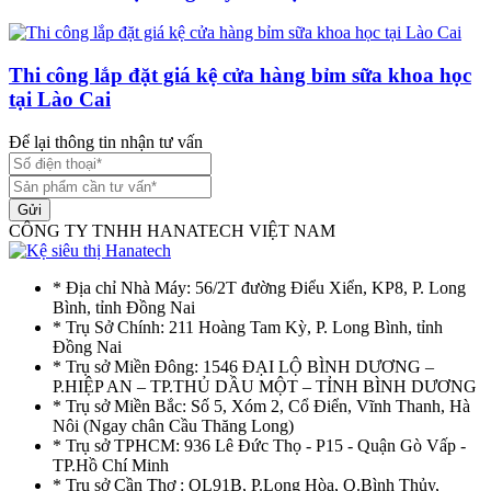
Thi công lắp đặt giá kệ cửa hàng bỉm sữa khoa học
tại Lào Cai
Để lại thông tin nhận tư vấn
Gửi
CÔNG TY TNHH HANATECH VIỆT NAM
* Địa chỉ Nhà Máy: 56/2T đường Điểu Xiển, KP8, P. Long
Bình, tỉnh Đồng Nai
* Trụ Sở Chính: 211 Hoàng Tam Kỳ, P. Long Bình, tỉnh
Đồng Nai
* Trụ sở Miền Đông: 1546 ĐẠI LỘ BÌNH DƯƠNG –
P.HIỆP AN – TP.THỦ DẦU MỘT – TỈNH BÌNH DƯƠNG
* Trụ sở Miền Bắc: Số 5, Xóm 2, Cổ Điển, Vĩnh Thanh, Hà
Nôi (Ngay chân Cầu Thăng Long)
* Trụ sở TPHCM: 936 Lê Đức Thọ - P15 - Quận Gò Vấp -
TP.Hồ Chí Minh
* Trụ sở Cần Thơ : QL91B, P.Long Hòa, Q.Bình Thủy,