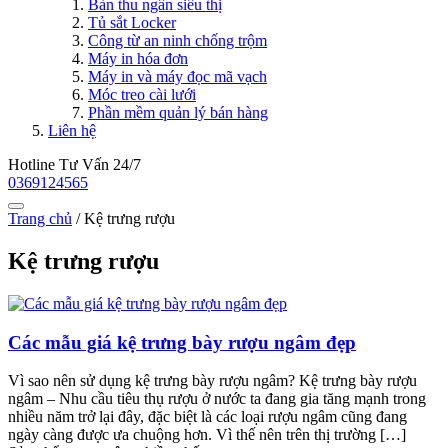
Bàn thu ngân siêu thị
Tủ sắt Locker
Công từ an ninh chống trộm
Máy in hóa đơn
Máy in và máy đọc mã vạch
Móc treo cài lưới
Phần mềm quản lý bán hàng
Liên hệ
Hotline Tư Vấn 24/7
0369124565
Trang chủ
/
Kệ trưng rượu
Kệ trưng rượu
Các mẫu giá kệ trưng bày rượu ngâm đẹp
Vì sao nên sử dụng kệ trưng bày rượu ngâm? Kệ trưng bày rượu
ngâm – Nhu cầu tiêu thụ rượu ở nước ta đang gia tăng mạnh trong
nhiều năm trở lại đây, đặc biệt là các loại rượu ngâm cũng đang
ngày càng được ưa chuộng hơn. Vì thế nên trên thị trường […]