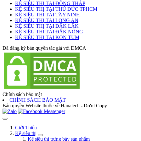
KỆ SIÊU THỊ TẠI ĐỒNG THÁP
KỆ SIÊU THỊ TẠI THỦ ĐỨC TPHCM
KỆ SIÊU THỊ TẠI TÂY NINH
KỆ SIÊU THỊ TẠI LONG AN
KỆ SIÊU THỊ TẠI ĐẮK LẮK
KỆ SIÊU THỊ TẠI ĐẮK NÔNG
KỆ SIÊU THỊ TẠI KON TUM
Đã đăng ký bản quyền tác giả với DMCA
Chính sách bảo mật
CHÍNH SÁCH BẢO MẬT
Bản quyền Website thuộc về Hanatech - Do'nt Copy
Giới Thiệu
Kệ siêu thị
Kệ siêu thị trưng bày sản phẩm