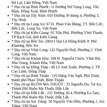
Đà Lạt, Lâm Đồng, Việt Nam
* Địa chỉ tại Bình Phước: 11 Đường Nơ Trang Long, Tân
Bình, Đồng Xoài, Bình Phước
* Địa chỉ tại Tây Ninh: 610 Đường 30 tháng 4, Phường 3,
Tây Ninh
* Địa chỉ tại Long An: 67 Đ. Phan Văn Mảng, TT. Bến Lức,
Bến Lức, Long An, Việt Nam
* Địa chỉ tại Kiên Giang: 91 Trần Phú, Phường Vĩnh Thanh,
TP Rạch Giá, tỉnh Kiên Giang
* Địa chỉ tại Bến Tre: 200A1 Đại Lộ Đồng Khởi, P. Phú
Khương, Bến Tre
* Địa chỉ tại Vĩnh Long: 142 Nguyễn Huệ, Phường 2, Vĩnh
Long, Việt Nam
* Địa chỉ tại Khánh Hòa: 108 Đ. Nguyễn Chích, Vĩnh Hải,
Nha Trang, Khánh Hòa, Việt Nam
* Địa chỉ tại Đồng Tháp : 66 Lê Anh Xuân, Phường 2, TP.
Cao Lãnh, Đồng Tháp
* Địa chỉ tại Bình Thuận : 110 Đặng Văn Ngữ, Phú Trinh,
thành phố Phan Thiết, Bình Thuận
* Địa chỉ tại BUÔN MA THUỘT : 35 Nguyễn Du, Tự An,
Thành Phố Buôn Ma Thuột, Đắk Lắk
* Địa chỉ tại Đắk Lắk : 231 Đường 30.4, Phường Ea Tam,
Thành Phố Buôn Ma Thuột, Đắk Lắk
* Địa chỉ tại Sóc Trăng: 36 Nguyễn Văn Hữu, Phường 1, Sóc
Trăng, Việt Nam