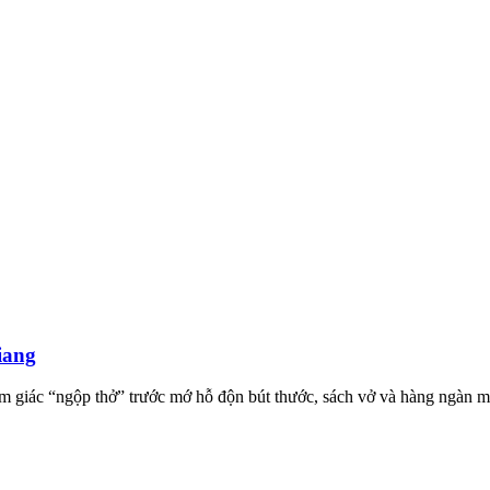
iang
m giác “ngộp thở” trước mớ hỗ độn bút thước, sách vở và hàng ngàn 