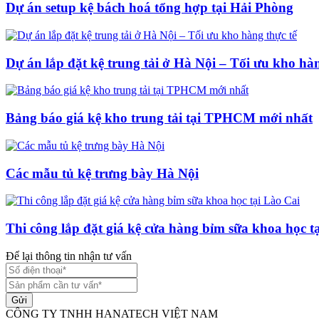
Dự án setup kệ bách hoá tổng hợp tại Hải Phòng
Dự án lắp đặt kệ trung tải ở Hà Nội – Tối ưu kho hàn
Bảng báo giá kệ kho trung tải tại TPHCM mới nhất
Các mẫu tủ kệ trưng bày Hà Nội
Thi công lắp đặt giá kệ cửa hàng bỉm sữa khoa học t
Để lại thông tin nhận tư vấn
Gửi
CÔNG TY TNHH HANATECH VIỆT NAM