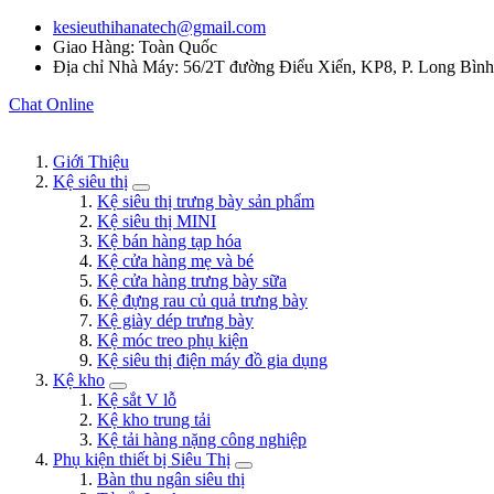
kesieuthihanatech@gmail.com
Giao Hàng: Toàn Quốc
Địa chỉ Nhà Máy: 56/2T đường Điểu Xiển, KP8, P. Long Bìn
Chat Online
Giới Thiệu
Kệ siêu thị
Kệ siêu thị trưng bày sản phẩm
Kệ siêu thị MINI
Kệ bán hàng tạp hóa
Kệ cửa hàng mẹ và bé
Kệ cửa hàng trưng bày sữa
Kệ đựng rau củ quả trưng bày
Kệ giày dép trưng bày
Kệ móc treo phụ kiện
Kệ siêu thị điện máy đồ gia dụng
Kệ kho
Kệ sắt V lỗ
Kệ kho trung tải
Kệ tải hàng nặng công nghiệp
Phụ kiện thiết bị Siêu Thị
Bàn thu ngân siêu thị