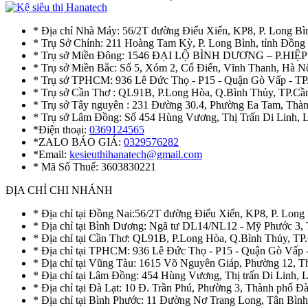
* Địa chỉ Nhà Máy: 56/2T đường Điểu Xiển, KP8, P. Long Bì
* Trụ Sở Chính: 211 Hoàng Tam Kỳ, P. Long Bình, tỉnh Đồng
* Trụ sở Miền Đông: 1546 ĐẠI LỘ BÌNH DƯƠNG – P.H
* Trụ sở Miền Bắc: Số 5, Xóm 2, Cổ Điển, Vĩnh Thanh, Hà 
* Trụ sở TPHCM: 936 Lê Đức Thọ - P15 - Quận Gò Vấp - TP
* Trụ sở Cần Thơ : QL91B, P.Long Hòa, Q.Bình Thủy, TP.Cầ
* Trụ sở Tây nguyên : 231 Đường 30.4, Phường Ea Tam, Th
* Trụ sở Lâm Đồng: Số 454 Hùng Vương, Thị Trấn Di Linh,
*Điện thoại:
0369124565
*ZALO BÁO GIÁ:
0329576282
*Email:
kesieuthihanatech@gmail.com
* Mã Số Thuế: 3603830221
ĐỊA CHỈ CHI NHÁNH
* Địa chỉ tại Đồng Nai:56/2T đường Điểu Xiển, KP8, P. Long
* Địa chỉ tại Bình Dương: Ngã tư DL14/NL12 - Mỹ Phước 3,
* Địa chỉ tại Cần Thơ: QL91B, P.Long Hòa, Q.Bình Thủy, TP
* Địa chỉ tại TPHCM: 936 Lê Đức Thọ - P15 - Quận Gò Vấp 
* Địa chỉ tại Vũng Tàu: 1615 Võ Nguyên Giáp, Phường 12, 
* Địa chỉ tại Lâm Đồng: 454 Hùng Vương, Thị trấn Di Linh,
* Địa chỉ tại Đà Lạt: 10 Đ. Trần Phú, Phường 3, Thành phố 
* Địa chỉ tại Bình Phước: 11 Đường Nơ Trang Long, Tân Bìn