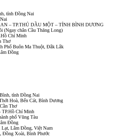
nh, tỉnh Đồng Nai
 Nai
IỆP AN – TP.THỦ DẦU MỘT – TỈNH BÌNH DƯƠNG
Nôi (Ngay chân Cầu Thăng Long)
.Hồ Chí Minh
n Thơ
ành Phố Buôn Ma Thuột, Đắk Lắk
 Lâm Đồng
 Bình, tỉnh Đồng Nai
 Thới Hoà, Bến Cát, Bình Dương
.Cần Thơ
- TP.Hồ Chí Minh
Thành phố Vũng Tàu
 Lâm Đồng
Đà Lạt, Lâm Đồng, Việt Nam
h, Đồng Xoài, Bình Phước