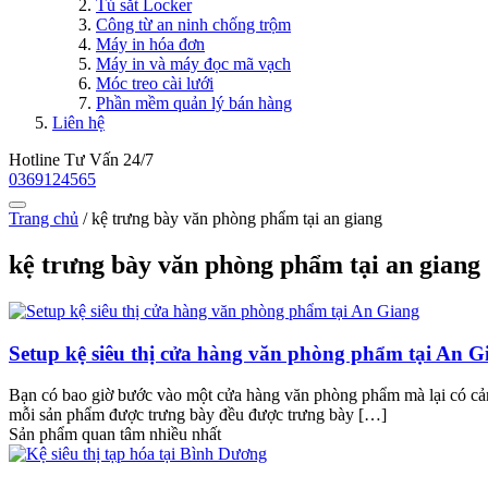
Tủ sắt Locker
Công từ an ninh chống trộm
Máy in hóa đơn
Máy in và máy đọc mã vạch
Móc treo cài lưới
Phần mềm quản lý bán hàng
Liên hệ
Hotline Tư Vấn 24/7
0369124565
Trang chủ
/
kệ trưng bày văn phòng phẩm tại an giang
kệ trưng bày văn phòng phẩm tại an giang
Setup kệ siêu thị cửa hàng văn phòng phẩm tại An G
Bạn có bao giờ bước vào một cửa hàng văn phòng phẩm mà lại có cả
mỗi sản phẩm được trưng bày đều được trưng bày […]
Sản phẩm quan tâm nhiều nhất