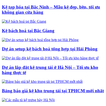
Kệ tạp hóa tại Bắc Ninh – Mẫu kệ đẹp, bền, tối ưu
không gian cửa hàng
Kệ bách hoá tại Bắc Giang
Dự án setup kệ bách hoá tổng hợp tại Hải Phòng
Dự án lắp đặt kệ trung tải ở Hà Nội – Tối ưu kho
hàng thực tế
Bảng báo giá kệ kho trung tải tại TPHCM mới nhất