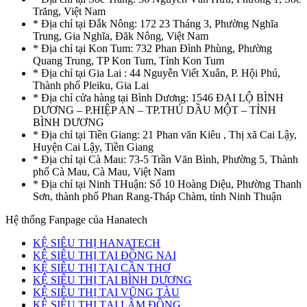
Trăng, Việt Nam
* Địa chỉ tại Đắk Nông: 172 23 Tháng 3, Phường Nghĩa
Trung, Gia Nghĩa, Đăk Nông, Việt Nam
* Địa chỉ tại Kon Tum: 732 Phan Đình Phùng, Phường
Quang Trung, TP Kon Tum, Tỉnh Kon Tum
* Địa chỉ tại Gia Lai : 44 Nguyễn Viết Xuân, P. Hội Phú,
Thành phố Pleiku, Gia Lai
* Địa chỉ cửa hàng tại Bình Dương: 1546 ĐẠI LỘ BÌNH
DƯƠNG – P.HIỆP AN – TP.THỦ DẦU MỘT – TỈNH
BÌNH DƯƠNG
* Địa chỉ tại Tiền Giang: 21 Phan văn Kiêu , Thị xã Cai Lậy,
Huyện Cai Lậy, Tiền Giang
* Địa chỉ tại Cà Mau: 73-5 Trần Văn Bình, Phường 5, Thành
phố Cà Mau, Cà Mau, Việt Nam
* Địa chỉ tại Ninh THuận: Số 10 Hoàng Diệu, Phường Thanh
Sơn, thành phố Phan Rang-Tháp Chàm, tỉnh Ninh Thuận
Hệ thống Fanpage của Hanatech
KỆ SIÊU THỊ HANATECH
KỆ SIÊU THỊ TẠI ĐỒNG NAI
KỆ SIÊU THỊ TẠI CẦN THƠ
KỆ SIÊU THỊ TẠI BÌNH DƯƠNG
KỆ SIÊU THỊ TẠI VŨNG TÀU
KỆ SIÊU THỊ TẠI LÂM ĐỒNG