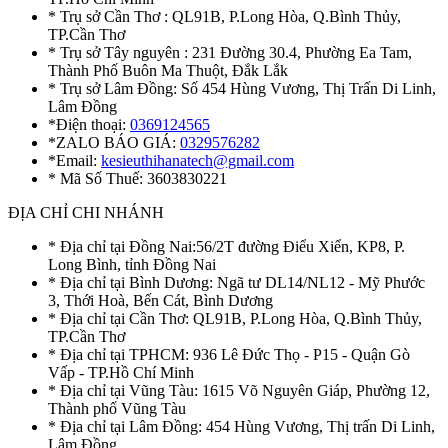
* Trụ sở Cần Thơ : QL91B, P.Long Hòa, Q.Bình Thủy,
TP.Cần Thơ
* Trụ sở Tây nguyên : 231 Đường 30.4, Phường Ea Tam,
Thành Phố Buôn Ma Thuột, Đắk Lắk
* Trụ sở Lâm Đồng: Số 454 Hùng Vương, Thị Trấn Di Linh,
Lâm Đồng
*Điện thoại:
0369124565
*ZALO BÁO GIÁ:
0329576282
*Email:
kesieuthihanatech@gmail.com
* Mã Số Thuế: 3603830221
ĐỊA CHỈ CHI NHÁNH
* Địa chỉ tại Đồng Nai:56/2T đường Điểu Xiển, KP8, P.
Long Bình, tỉnh Đồng Nai
* Địa chỉ tại Bình Dương: Ngã tư DL14/NL12 - Mỹ Phước
3, Thới Hoà, Bến Cát, Bình Dương
* Địa chỉ tại Cần Thơ: QL91B, P.Long Hòa, Q.Bình Thủy,
TP.Cần Thơ
* Địa chỉ tại TPHCM: 936 Lê Đức Thọ - P15 - Quận Gò
Vấp - TP.Hồ Chí Minh
* Địa chỉ tại Vũng Tàu: 1615 Võ Nguyên Giáp, Phường 12,
Thành phố Vũng Tàu
* Địa chỉ tại Lâm Đồng: 454 Hùng Vương, Thị trấn Di Linh,
Lâm Đồng