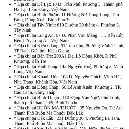
* Địa chỉ tại Đà Lạt: 10 Đ. Trần Phú, Phường 3, Thành phố
Đà Lạt, Lâm Đồng, Việt Nam
* Địa chỉ tại Bình Phước: 11 Đường Nơ Trang Long, Tân
Bình, Đồng Xoài, Bình Phước
* Địa chỉ tại Tây Ninh: 610 Đường 30 tháng 4, Phường 3,
Tây Ninh
* Địa chỉ tại Long An: 67 Đ. Phan Văn Mảng, TT. Bến Lức,
Bến Lức, Long An, Việt Nam
* Địa chỉ tại Kiên Giang: 91 Trần Phú, Phường Vĩnh Thanh,
TP Rạch Giá, tỉnh Kiên Giang
* Địa chỉ tại Bến Tre: 200A1 Đại Lộ Đồng Khởi, P. Phú
Khương, Bến Tre
* Địa chỉ tại Vĩnh Long: 142 Nguyễn Huệ, Phường 2, Vĩnh
Long, Việt Nam
* Địa chỉ tại Khánh Hòa: 108 Đ. Nguyễn Chích, Vĩnh Hải,
Nha Trang, Khánh Hòa, Việt Nam
* Địa chỉ tại Đồng Tháp : 66 Lê Anh Xuân, Phường 2, TP.
Cao Lãnh, Đồng Tháp
* Địa chỉ tại Bình Thuận : 110 Đặng Văn Ngữ, Phú Trinh,
thành phố Phan Thiết, Bình Thuận
* Địa chỉ tại BUÔN MA THUỘT : 35 Nguyễn Du, Tự An,
Thành Phố Buôn Ma Thuột, Đắk Lắk
* Địa chỉ tại Đắk Lắk : 231 Đường 30.4, Phường Ea Tam,
Thành Phố Buôn Ma Thuột, Đắk Lắk
* Địa chỉ tại Sóc Trăng: 36 Nguyễn Văn Hữu, Phường 1, Sóc