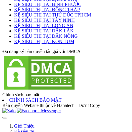
KỆ SIÊU THỊ TẠI BÌNH PHƯỚC
KỆ SIÊU THỊ TẠI ĐỒNG THÁP
KỆ SIÊU THỊ TẠI THỦ ĐỨC TPHCM
KỆ SIÊU THỊ TẠI TÂY NINH
KỆ SIÊU THỊ TẠI LONG AN
KỆ SIÊU THỊ TẠI ĐẮK LẮK
KỆ SIÊU THỊ TẠI ĐẮK NÔNG
KỆ SIÊU THỊ TẠI KON TUM
Đã đăng ký bản quyền tác giả với DMCA
Chính sách bảo mật
CHÍNH SÁCH BẢO MẬT
Bản quyền Website thuộc về Hanatech - Do'nt Copy
Giới Thiệu
Kệ siêu thị