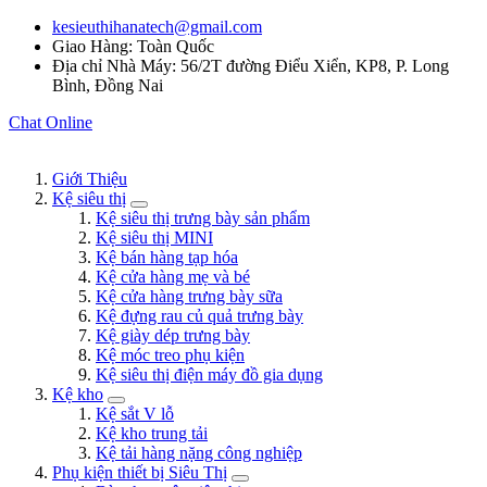
kesieuthihanatech@gmail.com
Giao Hàng: Toàn Quốc
Địa chỉ Nhà Máy: 56/2T đường Điểu Xiển, KP8, P. Long
Bình, Đồng Nai
Chat Online
Giới Thiệu
Kệ siêu thị
Kệ siêu thị trưng bày sản phẩm
Kệ siêu thị MINI
Kệ bán hàng tạp hóa
Kệ cửa hàng mẹ và bé
Kệ cửa hàng trưng bày sữa
Kệ đựng rau củ quả trưng bày
Kệ giày dép trưng bày
Kệ móc treo phụ kiện
Kệ siêu thị điện máy đồ gia dụng
Kệ kho
Kệ sắt V lỗ
Kệ kho trung tải
Kệ tải hàng nặng công nghiệp
Phụ kiện thiết bị Siêu Thị