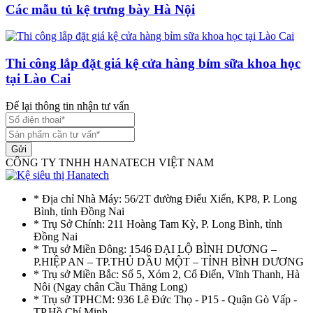
Các mẫu tủ kệ trưng bày Hà Nội
Thi công lắp đặt giá kệ cửa hàng bỉm sữa khoa học
tại Lào Cai
Để lại thông tin nhận tư vấn
Gửi
CÔNG TY TNHH HANATECH VIỆT NAM
* Địa chỉ Nhà Máy: 56/2T đường Điểu Xiển, KP8, P. Long
Bình, tỉnh Đồng Nai
* Trụ Sở Chính: 211 Hoàng Tam Kỳ, P. Long Bình, tỉnh
Đồng Nai
* Trụ sở Miền Đông: 1546 ĐẠI LỘ BÌNH DƯƠNG –
P.HIỆP AN – TP.THỦ DẦU MỘT – TỈNH BÌNH DƯƠNG
* Trụ sở Miền Bắc: Số 5, Xóm 2, Cổ Điển, Vĩnh Thanh, Hà
Nôi (Ngay chân Cầu Thăng Long)
* Trụ sở TPHCM: 936 Lê Đức Thọ - P15 - Quận Gò Vấp -
TP.Hồ Chí Minh