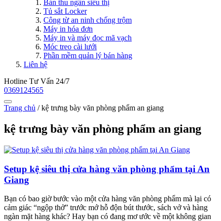
Bàn thu ngân siêu thị
Tủ sắt Locker
Công từ an ninh chống trộm
Máy in hóa đơn
Máy in và máy đọc mã vạch
Móc treo cài lưới
Phần mềm quản lý bán hàng
Liên hệ
Hotline Tư Vấn 24/7
0369124565
Trang chủ
/
kệ trưng bày văn phòng phẩm an giang
kệ trưng bày văn phòng phẩm an giang
Setup kệ siêu thị cửa hàng văn phòng phẩm tại An
Giang
Bạn có bao giờ bước vào một cửa hàng văn phòng phẩm mà lại có
cảm giác “ngộp thở” trước mớ hỗ độn bút thước, sách vở và hàng
ngàn mặt hàng khác? Hay bạn có đang mơ ước về một không gian