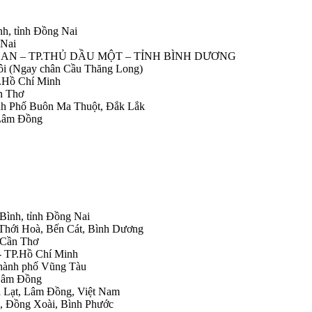
nh, tỉnh Đồng Nai
 Nai
IỆP AN – TP.THỦ DẦU MỘT – TỈNH BÌNH DƯƠNG
Nôi (Ngay chân Cầu Thăng Long)
.Hồ Chí Minh
n Thơ
ành Phố Buôn Ma Thuột, Đắk Lắk
 Lâm Đồng
 Bình, tỉnh Đồng Nai
 Thới Hoà, Bến Cát, Bình Dương
.Cần Thơ
- TP.Hồ Chí Minh
Thành phố Vũng Tàu
 Lâm Đồng
Đà Lạt, Lâm Đồng, Việt Nam
h, Đồng Xoài, Bình Phước