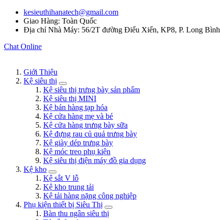
kesieuthihanatech@gmail.com
Giao Hàng: Toàn Quốc
Địa chỉ Nhà Máy: 56/2T đường Điểu Xiển, KP8, P. Long Bìn
Chat Online
Giới Thiệu
Kệ siêu thị
Kệ siêu thị trưng bày sản phẩm
Kệ siêu thị MINI
Kệ bán hàng tạp hóa
Kệ cửa hàng mẹ và bé
Kệ cửa hàng trưng bày sữa
Kệ đựng rau củ quả trưng bày
Kệ giày dép trưng bày
Kệ móc treo phụ kiện
Kệ siêu thị điện máy đồ gia dụng
Kệ kho
Kệ sắt V lỗ
Kệ kho trung tải
Kệ tải hàng nặng công nghiệp
Phụ kiện thiết bị Siêu Thị
Bàn thu ngân siêu thị