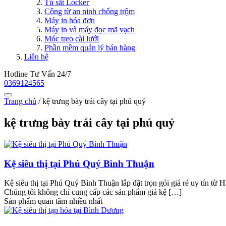
Tủ sắt Locker
Công từ an ninh chống trộm
Máy in hóa đơn
Máy in và máy đọc mã vạch
Móc treo cài lưới
Phần mềm quản lý bán hàng
Liên hệ
Hotline Tư Vấn 24/7
0369124565
Trang chủ
/
kệ trưng bày trái cây tại phú quý
kệ trưng bày trái cây tại phú quý
Kệ siêu thị tại Phú Quý Bình Thuận
Kệ siêu thị tại Phú Quý Bình Thuận lắp đặt trọn gói giá rẻ uy tín t
Chúng tôi không chỉ cung cấp các sản phẩm giá kệ […]
Sản phẩm quan tâm nhiều nhất