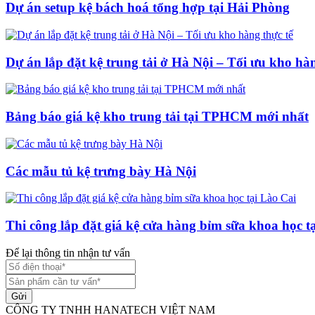
Dự án setup kệ bách hoá tổng hợp tại Hải Phòng
Dự án lắp đặt kệ trung tải ở Hà Nội – Tối ưu kho hàn
Bảng báo giá kệ kho trung tải tại TPHCM mới nhất
Các mẫu tủ kệ trưng bày Hà Nội
Thi công lắp đặt giá kệ cửa hàng bỉm sữa khoa học t
Để lại thông tin nhận tư vấn
Gửi
CÔNG TY TNHH HANATECH VIỆT NAM