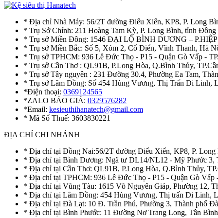
* Địa chỉ Nhà Máy: 56/2T đường Điểu Xiển, KP8, P. Long Bì
* Trụ Sở Chính: 211 Hoàng Tam Kỳ, P. Long Bình, tỉnh Đồng
* Trụ sở Miền Đông: 1546 ĐẠI LỘ BÌNH DƯƠNG – P.H
* Trụ sở Miền Bắc: Số 5, Xóm 2, Cổ Điển, Vĩnh Thanh, Hà 
* Trụ sở TPHCM: 936 Lê Đức Thọ - P15 - Quận Gò Vấp - TP
* Trụ sở Cần Thơ : QL91B, P.Long Hòa, Q.Bình Thủy, TP.Cầ
* Trụ sở Tây nguyên : 231 Đường 30.4, Phường Ea Tam, Th
* Trụ sở Lâm Đồng: Số 454 Hùng Vương, Thị Trấn Di Linh,
*Điện thoại:
0369124565
*ZALO BÁO GIÁ:
0329576282
*Email:
kesieuthihanatech@gmail.com
* Mã Số Thuế: 3603830221
ĐỊA CHỈ CHI NHÁNH
* Địa chỉ tại Đồng Nai:56/2T đường Điểu Xiển, KP8, P. Long
* Địa chỉ tại Bình Dương: Ngã tư DL14/NL12 - Mỹ Phước 3,
* Địa chỉ tại Cần Thơ: QL91B, P.Long Hòa, Q.Bình Thủy, TP
* Địa chỉ tại TPHCM: 936 Lê Đức Thọ - P15 - Quận Gò Vấp 
* Địa chỉ tại Vũng Tàu: 1615 Võ Nguyên Giáp, Phường 12, 
* Địa chỉ tại Lâm Đồng: 454 Hùng Vương, Thị trấn Di Linh,
* Địa chỉ tại Đà Lạt: 10 Đ. Trần Phú, Phường 3, Thành phố 
* Địa chỉ tại Bình Phước: 11 Đường Nơ Trang Long, Tân Bìn