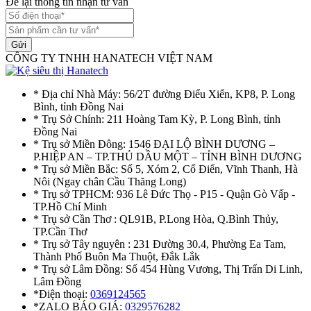
Để lại thông tin nhận tư vấn
Gửi
CÔNG TY TNHH HANATECH VIỆT NAM
* Địa chỉ Nhà Máy: 56/2T đường Điểu Xiển, KP8, P. Long
Bình, tỉnh Đồng Nai
* Trụ Sở Chính: 211 Hoàng Tam Kỳ, P. Long Bình, tỉnh
Đồng Nai
* Trụ sở Miền Đông: 1546 ĐẠI LỘ BÌNH DƯƠNG –
P.HIỆP AN – TP.THỦ DẦU MỘT – TỈNH BÌNH DƯƠNG
* Trụ sở Miền Bắc: Số 5, Xóm 2, Cổ Điển, Vĩnh Thanh, Hà
Nôi (Ngay chân Cầu Thăng Long)
* Trụ sở TPHCM: 936 Lê Đức Thọ - P15 - Quận Gò Vấp -
TP.Hồ Chí Minh
* Trụ sở Cần Thơ : QL91B, P.Long Hòa, Q.Bình Thủy,
TP.Cần Thơ
* Trụ sở Tây nguyên : 231 Đường 30.4, Phường Ea Tam,
Thành Phố Buôn Ma Thuột, Đắk Lắk
* Trụ sở Lâm Đồng: Số 454 Hùng Vương, Thị Trấn Di Linh,
Lâm Đồng
*Điện thoại:
0369124565
*ZALO BÁO GIÁ:
0329576282