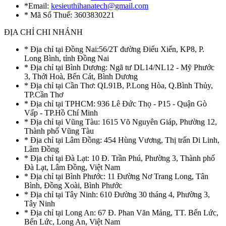
*Email:
kesieuthihanatech@gmail.com
* Mã Số Thuế: 3603830221
ĐỊA CHỈ CHI NHÁNH
* Địa chỉ tại Đồng Nai:56/2T đường Điểu Xiển, KP8, P.
Long Bình, tỉnh Đồng Nai
* Địa chỉ tại Bình Dương: Ngã tư DL14/NL12 - Mỹ Phước
3, Thới Hoà, Bến Cát, Bình Dương
* Địa chỉ tại Cần Thơ: QL91B, P.Long Hòa, Q.Bình Thủy,
TP.Cần Thơ
* Địa chỉ tại TPHCM: 936 Lê Đức Thọ - P15 - Quận Gò
Vấp - TP.Hồ Chí Minh
* Địa chỉ tại Vũng Tàu: 1615 Võ Nguyên Giáp, Phường 12,
Thành phố Vũng Tàu
* Địa chỉ tại Lâm Đồng: 454 Hùng Vương, Thị trấn Di Linh,
Lâm Đồng
* Địa chỉ tại Đà Lạt: 10 Đ. Trần Phú, Phường 3, Thành phố
Đà Lạt, Lâm Đồng, Việt Nam
* Địa chỉ tại Bình Phước: 11 Đường Nơ Trang Long, Tân
Bình, Đồng Xoài, Bình Phước
* Địa chỉ tại Tây Ninh: 610 Đường 30 tháng 4, Phường 3,
Tây Ninh
* Địa chỉ tại Long An: 67 Đ. Phan Văn Mảng, TT. Bến Lức,
Bến Lức, Long An, Việt Nam