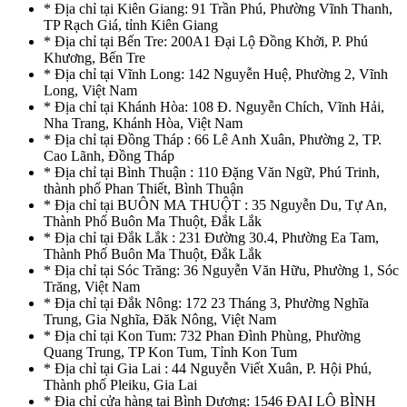
* Địa chỉ tại Kiên Giang: 91 Trần Phú, Phường Vĩnh Thanh,
TP Rạch Giá, tỉnh Kiên Giang
* Địa chỉ tại Bến Tre: 200A1 Đại Lộ Đồng Khởi, P. Phú
Khương, Bến Tre
* Địa chỉ tại Vĩnh Long: 142 Nguyễn Huệ, Phường 2, Vĩnh
Long, Việt Nam
* Địa chỉ tại Khánh Hòa: 108 Đ. Nguyễn Chích, Vĩnh Hải,
Nha Trang, Khánh Hòa, Việt Nam
* Địa chỉ tại Đồng Tháp : 66 Lê Anh Xuân, Phường 2, TP.
Cao Lãnh, Đồng Tháp
* Địa chỉ tại Bình Thuận : 110 Đặng Văn Ngữ, Phú Trinh,
thành phố Phan Thiết, Bình Thuận
* Địa chỉ tại BUÔN MA THUỘT : 35 Nguyễn Du, Tự An,
Thành Phố Buôn Ma Thuột, Đắk Lắk
* Địa chỉ tại Đắk Lắk : 231 Đường 30.4, Phường Ea Tam,
Thành Phố Buôn Ma Thuột, Đắk Lắk
* Địa chỉ tại Sóc Trăng: 36 Nguyễn Văn Hữu, Phường 1, Sóc
Trăng, Việt Nam
* Địa chỉ tại Đắk Nông: 172 23 Tháng 3, Phường Nghĩa
Trung, Gia Nghĩa, Đăk Nông, Việt Nam
* Địa chỉ tại Kon Tum: 732 Phan Đình Phùng, Phường
Quang Trung, TP Kon Tum, Tỉnh Kon Tum
* Địa chỉ tại Gia Lai : 44 Nguyễn Viết Xuân, P. Hội Phú,
Thành phố Pleiku, Gia Lai
* Địa chỉ cửa hàng tại Bình Dương: 1546 ĐẠI LỘ BÌNH