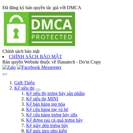
Đã đăng ký bản quyền tác giả với DMCA
Chính sách bảo mật
CHÍNH SÁCH BẢO MẬT
Bản quyền Website thuộc về Hanatech - Do'nt Copy
Giới Thiệu
Kệ siêu thị
Kệ siêu thị trưng bày sản phẩm
Kệ siêu thị MINI
Kệ bán hàng tạp hóa
Kệ cửa hàng mẹ và bé
Kệ cửa hàng trưng bày sữa
Kệ đựng rau củ quả trưng bày
Kệ giày dép trưng bày
Kệ móc treo phụ kiện