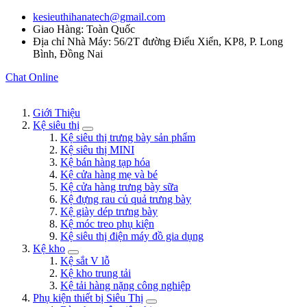
kesieuthihanatech@gmail.com
Giao Hàng: Toàn Quốc
Địa chỉ Nhà Máy: 56/2T đường Điểu Xiển, KP8, P. Long
Bình, Đồng Nai
Chat Online
Giới Thiệu
Kệ siêu thị
Kệ siêu thị trưng bày sản phẩm
Kệ siêu thị MINI
Kệ bán hàng tạp hóa
Kệ cửa hàng mẹ và bé
Kệ cửa hàng trưng bày sữa
Kệ đựng rau củ quả trưng bày
Kệ giày dép trưng bày
Kệ móc treo phụ kiện
Kệ siêu thị điện máy đồ gia dụng
Kệ kho
Kệ sắt V lỗ
Kệ kho trung tải
Kệ tải hàng nặng công nghiệp
Phụ kiện thiết bị Siêu Thị