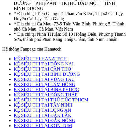
DƯƠNG – P.HIỆP AN – TP.THỦ DẦU MỘT – TỈNH
BÌNH DƯƠNG
* Địa chỉ tại Tiền Giang: 21 Phan văn Kiêu , Thị xã Cai Lậy,
Huyện Cai Lậy, Tiền Giang
* Địa chỉ tại Cà Mau: 73-5 Trần Văn Bình, Phường 5, Thành
phố Cà Mau, Cà Mau, Việt Nam
* Địa chỉ tại Ninh THuận: Số 10 Hoàng Diệu, Phường Thanh
Sơn, thành phố Phan Rang-Tháp Chàm, tỉnh Ninh Thuận
Hệ thống Fanpage của Hanatech
KỆ SIÊU THỊ HANATECH
KỆ SIÊU THỊ TẠI ĐỒNG NAI
KỆ SIÊU THỊ TẠI CẦN THƠ
KỆ SIÊU THỊ TẠI BÌNH DƯƠNG
KỆ SIÊU THỊ TẠI VŨNG TÀU
KỆ SIÊU THỊ TẠI LÂM ĐỒNG
KỆ SIÊU THỊ TẠI BÌNH PHƯỚC
KỆ SIÊU THỊ TẠI ĐỒNG THÁP
KỆ SIÊU THỊ TẠI THỦ ĐỨC TPHCM
KỆ SIÊU THỊ TẠI TÂY NINH
KỆ SIÊU THỊ TẠI LONG AN
KỆ SIÊU THỊ TẠI ĐẮK LẮK
KỆ SIÊU THỊ TẠI ĐẮK NÔNG
KỆ SIÊU THỊ TẠI KON TUM