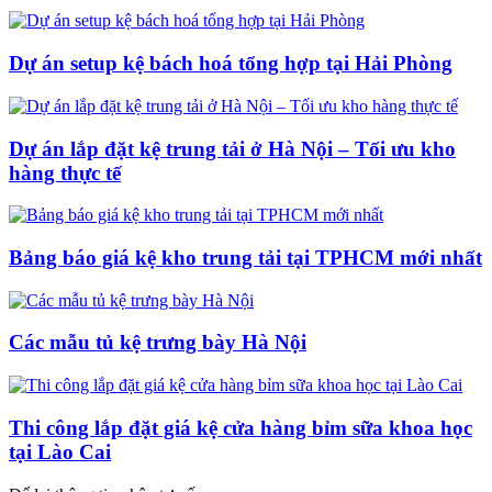
Dự án setup kệ bách hoá tổng hợp tại Hải Phòng
Dự án lắp đặt kệ trung tải ở Hà Nội – Tối ưu kho
hàng thực tế
Bảng báo giá kệ kho trung tải tại TPHCM mới nhất
Các mẫu tủ kệ trưng bày Hà Nội
Thi công lắp đặt giá kệ cửa hàng bỉm sữa khoa học
tại Lào Cai