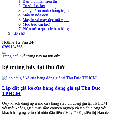
Bàn thu ngân siêu thị
Tủ sắt Locker
Công từ an ninh chống trộm
Máy in hóa đơn
Máy in và máy đọc mã vạch
Móc treo cài lưới
Phần mềm quản lý bán hàng
Liên hệ
Hotline Tư Vấn 24/7
0369124565
Trang chủ
/
kệ trưng bày tại thủ đức
kệ trưng bày tại thủ đức
Lắp đặt giá kệ cửa hàng đồng giá tại Thủ Đức
TPHCM
Quý khách đang ấp ủ mở cửa hàng siêu thị đồng giá tại TPHCM
với một không gian mua sắm chuyên nghiệp và tạo ấn tượng với
khách hàng ngay từ cái nhìn đầu tiên ? Hãy để Kệ siêu thị Hanatech