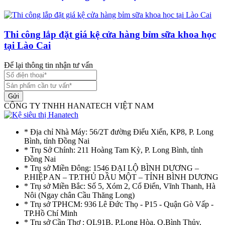
Thi công lắp đặt giá kệ cửa hàng bỉm sữa khoa học
tại Lào Cai
Để lại thông tin nhận tư vấn
Gửi
CÔNG TY TNHH HANATECH VIỆT NAM
* Địa chỉ Nhà Máy: 56/2T đường Điểu Xiển, KP8, P. Long
Bình, tỉnh Đồng Nai
* Trụ Sở Chính: 211 Hoàng Tam Kỳ, P. Long Bình, tỉnh
Đồng Nai
* Trụ sở Miền Đông: 1546 ĐẠI LỘ BÌNH DƯƠNG –
P.HIỆP AN – TP.THỦ DẦU MỘT – TỈNH BÌNH DƯƠNG
* Trụ sở Miền Bắc: Số 5, Xóm 2, Cổ Điển, Vĩnh Thanh, Hà
Nôi (Ngay chân Cầu Thăng Long)
* Trụ sở TPHCM: 936 Lê Đức Thọ - P15 - Quận Gò Vấp -
TP.Hồ Chí Minh
* Trụ sở Cần Thơ : QL91B, P.Long Hòa, Q.Bình Thủy,