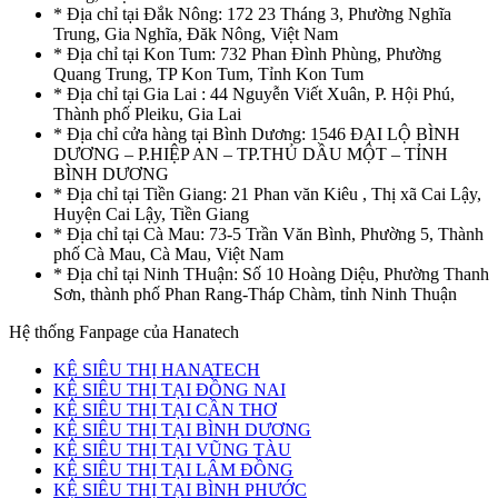
* Địa chỉ tại Đắk Nông: 172 23 Tháng 3, Phường Nghĩa
Trung, Gia Nghĩa, Đăk Nông, Việt Nam
* Địa chỉ tại Kon Tum: 732 Phan Đình Phùng, Phường
Quang Trung, TP Kon Tum, Tỉnh Kon Tum
* Địa chỉ tại Gia Lai : 44 Nguyễn Viết Xuân, P. Hội Phú,
Thành phố Pleiku, Gia Lai
* Địa chỉ cửa hàng tại Bình Dương: 1546 ĐẠI LỘ BÌNH
DƯƠNG – P.HIỆP AN – TP.THỦ DẦU MỘT – TỈNH
BÌNH DƯƠNG
* Địa chỉ tại Tiền Giang: 21 Phan văn Kiêu , Thị xã Cai Lậy,
Huyện Cai Lậy, Tiền Giang
* Địa chỉ tại Cà Mau: 73-5 Trần Văn Bình, Phường 5, Thành
phố Cà Mau, Cà Mau, Việt Nam
* Địa chỉ tại Ninh THuận: Số 10 Hoàng Diệu, Phường Thanh
Sơn, thành phố Phan Rang-Tháp Chàm, tỉnh Ninh Thuận
Hệ thống Fanpage của Hanatech
KỆ SIÊU THỊ HANATECH
KỆ SIÊU THỊ TẠI ĐỒNG NAI
KỆ SIÊU THỊ TẠI CẦN THƠ
KỆ SIÊU THỊ TẠI BÌNH DƯƠNG
KỆ SIÊU THỊ TẠI VŨNG TÀU
KỆ SIÊU THỊ TẠI LÂM ĐỒNG
KỆ SIÊU THỊ TẠI BÌNH PHƯỚC