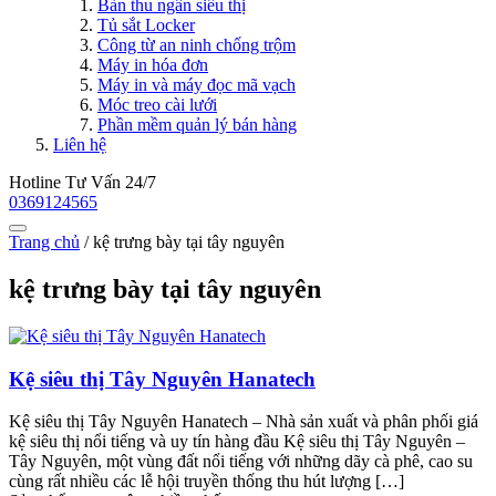
Bàn thu ngân siêu thị
Tủ sắt Locker
Công từ an ninh chống trộm
Máy in hóa đơn
Máy in và máy đọc mã vạch
Móc treo cài lưới
Phần mềm quản lý bán hàng
Liên hệ
Hotline Tư Vấn 24/7
0369124565
Trang chủ
/
kệ trưng bày tại tây nguyên
kệ trưng bày tại tây nguyên
Kệ siêu thị Tây Nguyên Hanatech
Kệ siêu thị Tây Nguyên Hanatech – Nhà sản xuất và phân phối giá
kệ siêu thị nổi tiếng và uy tín hàng đầu Kệ siêu thị Tây Nguyên –
Tây Nguyên, một vùng đất nổi tiếng với những dãy cà phê, cao su
cùng rất nhiều các lễ hội truyền thống thu hút lượng […]