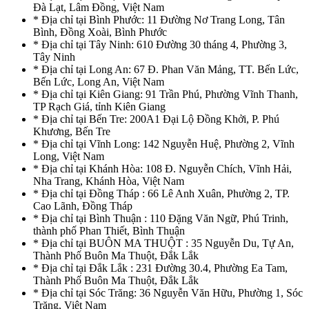
Đà Lạt, Lâm Đồng, Việt Nam
* Địa chỉ tại Bình Phước: 11 Đường Nơ Trang Long, Tân
Bình, Đồng Xoài, Bình Phước
* Địa chỉ tại Tây Ninh: 610 Đường 30 tháng 4, Phường 3,
Tây Ninh
* Địa chỉ tại Long An: 67 Đ. Phan Văn Mảng, TT. Bến Lức,
Bến Lức, Long An, Việt Nam
* Địa chỉ tại Kiên Giang: 91 Trần Phú, Phường Vĩnh Thanh,
TP Rạch Giá, tỉnh Kiên Giang
* Địa chỉ tại Bến Tre: 200A1 Đại Lộ Đồng Khởi, P. Phú
Khương, Bến Tre
* Địa chỉ tại Vĩnh Long: 142 Nguyễn Huệ, Phường 2, Vĩnh
Long, Việt Nam
* Địa chỉ tại Khánh Hòa: 108 Đ. Nguyễn Chích, Vĩnh Hải,
Nha Trang, Khánh Hòa, Việt Nam
* Địa chỉ tại Đồng Tháp : 66 Lê Anh Xuân, Phường 2, TP.
Cao Lãnh, Đồng Tháp
* Địa chỉ tại Bình Thuận : 110 Đặng Văn Ngữ, Phú Trinh,
thành phố Phan Thiết, Bình Thuận
* Địa chỉ tại BUÔN MA THUỘT : 35 Nguyễn Du, Tự An,
Thành Phố Buôn Ma Thuột, Đắk Lắk
* Địa chỉ tại Đắk Lắk : 231 Đường 30.4, Phường Ea Tam,
Thành Phố Buôn Ma Thuột, Đắk Lắk
* Địa chỉ tại Sóc Trăng: 36 Nguyễn Văn Hữu, Phường 1, Sóc
Trăng, Việt Nam