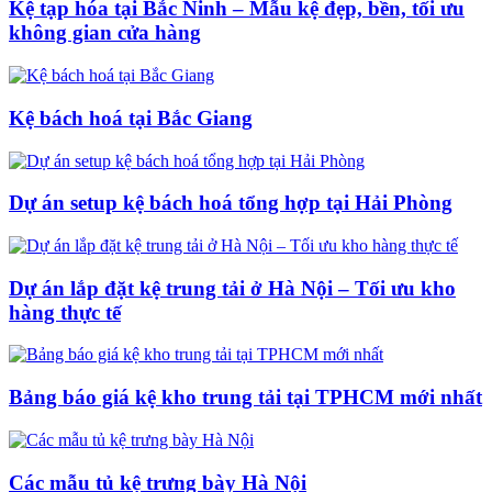
Kệ tạp hóa tại Bắc Ninh – Mẫu kệ đẹp, bền, tối ưu
không gian cửa hàng
Kệ bách hoá tại Bắc Giang
Dự án setup kệ bách hoá tổng hợp tại Hải Phòng
Dự án lắp đặt kệ trung tải ở Hà Nội – Tối ưu kho
hàng thực tế
Bảng báo giá kệ kho trung tải tại TPHCM mới nhất
Các mẫu tủ kệ trưng bày Hà Nội