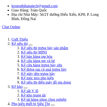
kesieuthihanatech@gmail.com
Giao Hàng: Toàn Quốc
Địa chỉ Nhà Máy: 56/2T đường Điểu Xiển, KP8, P. Long
Bình, Đồng Nai
Chat Online
Giới Thiệu
Kệ siêu thị
Kệ siêu thị trưng bày sản phẩm
Kệ siêu thị MINI
Kệ bán hàng tạp hóa
Kệ cửa hàng mẹ và bé
Kệ cửa hàng trưng bày sữa
Kệ đựng rau củ quả trưng bày
Kệ giày dép trưng bày
Kệ móc treo phụ kiện
Kệ siêu thị điện máy đồ gia dụng
Kệ kho
Kệ sắt V lỗ
Kệ kho trung tải
Kệ tải hàng nặng công nghiệp
Phụ kiện thiết bị Siêu Thị