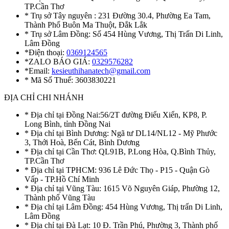
TP.Cần Thơ
* Trụ sở Tây nguyên : 231 Đường 30.4, Phường Ea Tam,
Thành Phố Buôn Ma Thuột, Đắk Lắk
* Trụ sở Lâm Đồng: Số 454 Hùng Vương, Thị Trấn Di Linh,
Lâm Đồng
*Điện thoại:
0369124565
*ZALO BÁO GIÁ:
0329576282
*Email:
kesieuthihanatech@gmail.com
* Mã Số Thuế: 3603830221
ĐỊA CHỈ CHI NHÁNH
* Địa chỉ tại Đồng Nai:56/2T đường Điểu Xiển, KP8, P.
Long Bình, tỉnh Đồng Nai
* Địa chỉ tại Bình Dương: Ngã tư DL14/NL12 - Mỹ Phước
3, Thới Hoà, Bến Cát, Bình Dương
* Địa chỉ tại Cần Thơ: QL91B, P.Long Hòa, Q.Bình Thủy,
TP.Cần Thơ
* Địa chỉ tại TPHCM: 936 Lê Đức Thọ - P15 - Quận Gò
Vấp - TP.Hồ Chí Minh
* Địa chỉ tại Vũng Tàu: 1615 Võ Nguyên Giáp, Phường 12,
Thành phố Vũng Tàu
* Địa chỉ tại Lâm Đồng: 454 Hùng Vương, Thị trấn Di Linh,
Lâm Đồng
* Địa chỉ tại Đà Lạt: 10 Đ. Trần Phú, Phường 3, Thành phố