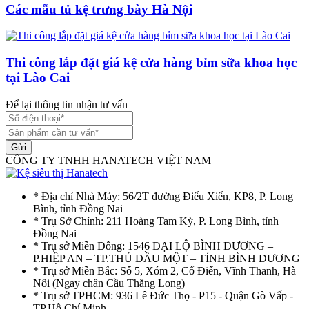
Các mẫu tủ kệ trưng bày Hà Nội
Thi công lắp đặt giá kệ cửa hàng bỉm sữa khoa học
tại Lào Cai
Để lại thông tin nhận tư vấn
Gửi
CÔNG TY TNHH HANATECH VIỆT NAM
* Địa chỉ Nhà Máy: 56/2T đường Điểu Xiển, KP8, P. Long
Bình, tỉnh Đồng Nai
* Trụ Sở Chính: 211 Hoàng Tam Kỳ, P. Long Bình, tỉnh
Đồng Nai
* Trụ sở Miền Đông: 1546 ĐẠI LỘ BÌNH DƯƠNG –
P.HIỆP AN – TP.THỦ DẦU MỘT – TỈNH BÌNH DƯƠNG
* Trụ sở Miền Bắc: Số 5, Xóm 2, Cổ Điển, Vĩnh Thanh, Hà
Nôi (Ngay chân Cầu Thăng Long)
* Trụ sở TPHCM: 936 Lê Đức Thọ - P15 - Quận Gò Vấp -
TP.Hồ Chí Minh