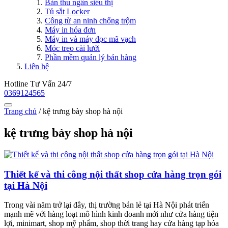
Bàn thu ngân siêu thị
Tủ sắt Locker
Công từ an ninh chống trộm
Máy in hóa đơn
Máy in và máy đọc mã vạch
Móc treo cài lưới
Phần mềm quản lý bán hàng
Liên hệ
Hotline Tư Vấn 24/7
0369124565
Trang chủ
/
kệ trưng bày shop hà nội
kệ trưng bày shop hà nội
Thiết kế và thi công nội thất shop cửa hàng trọn gói
tại Hà Nội
Trong vài năm trở lại đây, thị trường bán lẻ tại Hà Nội phát triển
mạnh mẽ với hàng loạt mô hình kinh doanh mới như cửa hàng tiện
lợi, minimart, shop mỹ phẩm, shop thời trang hay cửa hàng tạp hóa