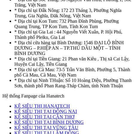
Trăng, Việt Nam
* Địa chỉ tại Đắk Nông: 172 23 Tháng 3, Phường Nghĩa
Trung, Gia Nghĩa, Đăk Nông, Việt Nam
* Địa chỉ tại Kon Tum: 732 Phan Đình Phùng, Phường
Quang Trung, TP Kon Tum, Tỉnh Kon Tum
* Địa chỉ tại Gia Lai : 44 Nguyễn Viết Xuân, P. Hội Phú,
Thành phố Pleiku, Gia Lai
* Địa chỉ cửa hàng tại Bình Dương: 1546 ĐẠI LỘ BÌNH
DƯƠNG – P.HIỆP AN – TP.THỦ DẦU MỘT – TỈNH
BÌNH DƯƠNG
* Địa chỉ tại Tiền Giang: 21 Phan văn Kiêu , Thị xã Cai Lậy,
Huyện Cai Lậy, Tiền Giang
* Địa chỉ tại Cà Mau: 73-5 Trần Văn Bình, Phường 5, Thành
phố Cà Mau, Cà Mau, Việt Nam
* Địa chỉ tại Ninh THuận: Số 10 Hoàng Diệu, Phường Thanh
Sơn, thành phố Phan Rang-Tháp Chàm, tỉnh Ninh Thuận
Hệ thống Fanpage của Hanatech
KỆ SIÊU THỊ HANATECH
KỆ SIÊU THỊ TẠI ĐỒNG NAI
KỆ SIÊU THỊ TẠI CẦN THƠ
KỆ SIÊU THỊ TẠI BÌNH DƯƠNG
KỆ SIÊU THỊ TẠI VŨNG TÀU
KỆ SIÊU THỊ TẠI LÂM ĐỒNG