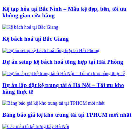
Kệ tạp hóa tại Bắc Ninh – Mẫu kệ đẹp, bền, tối ưu
không gian cửa hàng
Kệ bách hoá tại Bắc Giang
Dự án setup kệ bách hoá tổng hợp tại Hải Phòng
Dự án lắp đặt kệ trung tải ở Hà Nội – Tối ưu kho
hàng thực tế
Bảng báo giá kệ kho trung tải tại TPHCM mới nhất