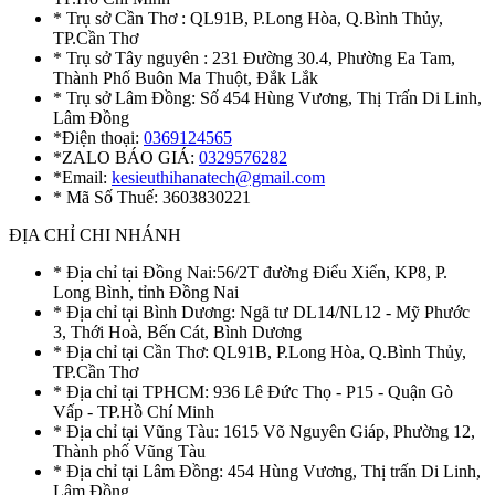
* Trụ sở Cần Thơ : QL91B, P.Long Hòa, Q.Bình Thủy,
TP.Cần Thơ
* Trụ sở Tây nguyên : 231 Đường 30.4, Phường Ea Tam,
Thành Phố Buôn Ma Thuột, Đắk Lắk
* Trụ sở Lâm Đồng: Số 454 Hùng Vương, Thị Trấn Di Linh,
Lâm Đồng
*Điện thoại:
0369124565
*ZALO BÁO GIÁ:
0329576282
*Email:
kesieuthihanatech@gmail.com
* Mã Số Thuế: 3603830221
ĐỊA CHỈ CHI NHÁNH
* Địa chỉ tại Đồng Nai:56/2T đường Điểu Xiển, KP8, P.
Long Bình, tỉnh Đồng Nai
* Địa chỉ tại Bình Dương: Ngã tư DL14/NL12 - Mỹ Phước
3, Thới Hoà, Bến Cát, Bình Dương
* Địa chỉ tại Cần Thơ: QL91B, P.Long Hòa, Q.Bình Thủy,
TP.Cần Thơ
* Địa chỉ tại TPHCM: 936 Lê Đức Thọ - P15 - Quận Gò
Vấp - TP.Hồ Chí Minh
* Địa chỉ tại Vũng Tàu: 1615 Võ Nguyên Giáp, Phường 12,
Thành phố Vũng Tàu
* Địa chỉ tại Lâm Đồng: 454 Hùng Vương, Thị trấn Di Linh,
Lâm Đồng