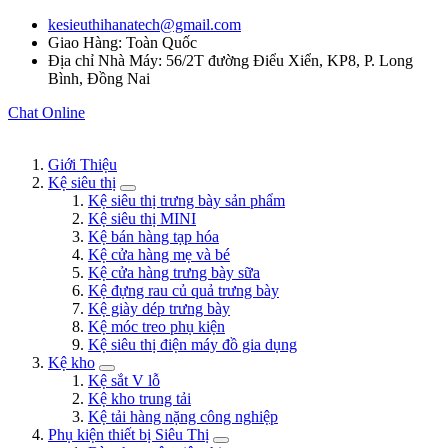
kesieuthihanatech@gmail.com
Giao Hàng: Toàn Quốc
Địa chỉ Nhà Máy: 56/2T đường Điểu Xiển, KP8, P. Long
Bình, Đồng Nai
Chat Online
Giới Thiệu
Kệ siêu thị
Kệ siêu thị trưng bày sản phẩm
Kệ siêu thị MINI
Kệ bán hàng tạp hóa
Kệ cửa hàng mẹ và bé
Kệ cửa hàng trưng bày sữa
Kệ đựng rau củ quả trưng bày
Kệ giày dép trưng bày
Kệ móc treo phụ kiện
Kệ siêu thị điện máy đồ gia dụng
Kệ kho
Kệ sắt V lỗ
Kệ kho trung tải
Kệ tải hàng nặng công nghiệp
Phụ kiện thiết bị Siêu Thị