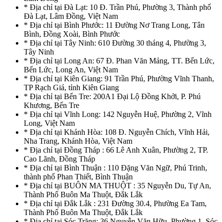
* Địa chỉ tại Đà Lạt: 10 Đ. Trần Phú, Phường 3, Thành phố
Đà Lạt, Lâm Đồng, Việt Nam
* Địa chỉ tại Bình Phước: 11 Đường Nơ Trang Long, Tân
Bình, Đồng Xoài, Bình Phước
* Địa chỉ tại Tây Ninh: 610 Đường 30 tháng 4, Phường 3,
Tây Ninh
* Địa chỉ tại Long An: 67 Đ. Phan Văn Mảng, TT. Bến Lức,
Bến Lức, Long An, Việt Nam
* Địa chỉ tại Kiên Giang: 91 Trần Phú, Phường Vĩnh Thanh,
TP Rạch Giá, tỉnh Kiên Giang
* Địa chỉ tại Bến Tre: 200A1 Đại Lộ Đồng Khởi, P. Phú
Khương, Bến Tre
* Địa chỉ tại Vĩnh Long: 142 Nguyễn Huệ, Phường 2, Vĩnh
Long, Việt Nam
* Địa chỉ tại Khánh Hòa: 108 Đ. Nguyễn Chích, Vĩnh Hải,
Nha Trang, Khánh Hòa, Việt Nam
* Địa chỉ tại Đồng Tháp : 66 Lê Anh Xuân, Phường 2, TP.
Cao Lãnh, Đồng Tháp
* Địa chỉ tại Bình Thuận : 110 Đặng Văn Ngữ, Phú Trinh,
thành phố Phan Thiết, Bình Thuận
* Địa chỉ tại BUÔN MA THUỘT : 35 Nguyễn Du, Tự An,
Thành Phố Buôn Ma Thuột, Đắk Lắk
* Địa chỉ tại Đắk Lắk : 231 Đường 30.4, Phường Ea Tam,
Thành Phố Buôn Ma Thuột, Đắk Lắk
* Địa chỉ tại Sóc Trăng: 36 Nguyễn Văn Hữu, Phường 1, Sóc