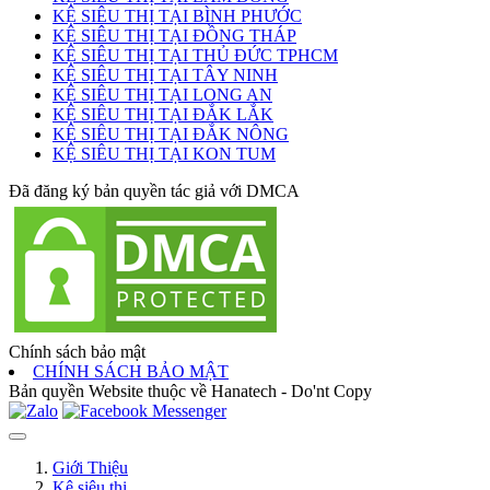
KỆ SIÊU THỊ TẠI BÌNH PHƯỚC
KỆ SIÊU THỊ TẠI ĐỒNG THÁP
KỆ SIÊU THỊ TẠI THỦ ĐỨC TPHCM
KỆ SIÊU THỊ TẠI TÂY NINH
KỆ SIÊU THỊ TẠI LONG AN
KỆ SIÊU THỊ TẠI ĐẮK LẮK
KỆ SIÊU THỊ TẠI ĐẮK NÔNG
KỆ SIÊU THỊ TẠI KON TUM
Đã đăng ký bản quyền tác giả với DMCA
Chính sách bảo mật
CHÍNH SÁCH BẢO MẬT
Bản quyền Website thuộc về Hanatech - Do'nt Copy
Giới Thiệu
Kệ siêu thị