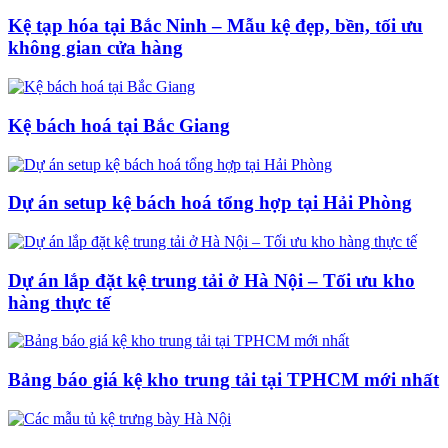
Kệ tạp hóa tại Bắc Ninh – Mẫu kệ đẹp, bền, tối ưu
không gian cửa hàng
Kệ bách hoá tại Bắc Giang
Dự án setup kệ bách hoá tổng hợp tại Hải Phòng
Dự án lắp đặt kệ trung tải ở Hà Nội – Tối ưu kho
hàng thực tế
Bảng báo giá kệ kho trung tải tại TPHCM mới nhất