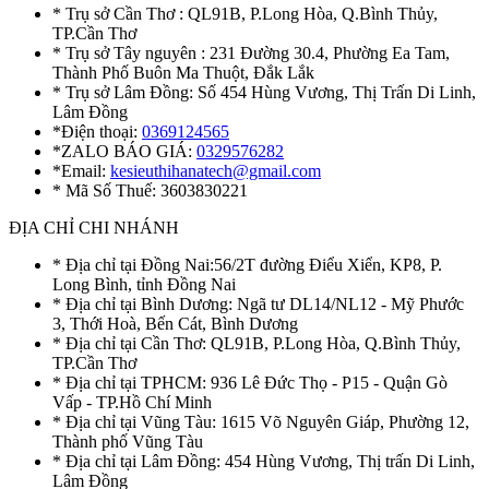
* Trụ sở Cần Thơ : QL91B, P.Long Hòa, Q.Bình Thủy,
TP.Cần Thơ
* Trụ sở Tây nguyên : 231 Đường 30.4, Phường Ea Tam,
Thành Phố Buôn Ma Thuột, Đắk Lắk
* Trụ sở Lâm Đồng: Số 454 Hùng Vương, Thị Trấn Di Linh,
Lâm Đồng
*Điện thoại:
0369124565
*ZALO BÁO GIÁ:
0329576282
*Email:
kesieuthihanatech@gmail.com
* Mã Số Thuế: 3603830221
ĐỊA CHỈ CHI NHÁNH
* Địa chỉ tại Đồng Nai:56/2T đường Điểu Xiển, KP8, P.
Long Bình, tỉnh Đồng Nai
* Địa chỉ tại Bình Dương: Ngã tư DL14/NL12 - Mỹ Phước
3, Thới Hoà, Bến Cát, Bình Dương
* Địa chỉ tại Cần Thơ: QL91B, P.Long Hòa, Q.Bình Thủy,
TP.Cần Thơ
* Địa chỉ tại TPHCM: 936 Lê Đức Thọ - P15 - Quận Gò
Vấp - TP.Hồ Chí Minh
* Địa chỉ tại Vũng Tàu: 1615 Võ Nguyên Giáp, Phường 12,
Thành phố Vũng Tàu
* Địa chỉ tại Lâm Đồng: 454 Hùng Vương, Thị trấn Di Linh,
Lâm Đồng