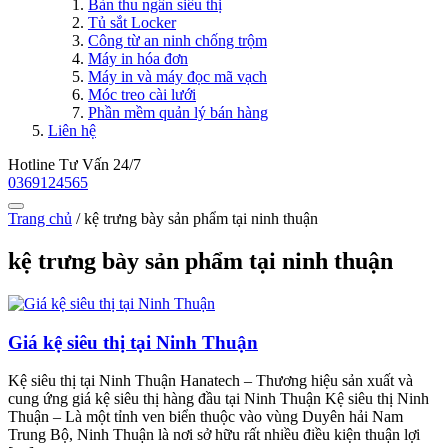
Bàn thu ngân siêu thị
Tủ sắt Locker
Công từ an ninh chống trộm
Máy in hóa đơn
Máy in và máy đọc mã vạch
Móc treo cài lưới
Phần mềm quản lý bán hàng
Liên hệ
Hotline Tư Vấn 24/7
0369124565
Trang chủ
/
kệ trưng bày sản phẩm tại ninh thuận
kệ trưng bày sản phẩm tại ninh thuận
Giá kệ siêu thị tại Ninh Thuận
Kệ siêu thị tại Ninh Thuận Hanatech – Thương hiệu sản xuất và
cung ứng giá kệ siêu thị hàng đầu tại Ninh Thuận Kệ siêu thị Ninh
Thuận – Là một tỉnh ven biển thuộc vào vùng Duyên hải Nam
Trung Bộ, Ninh Thuận là nơi sở hữu rất nhiều điều kiện thuận lợi