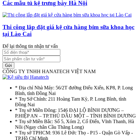
Các mẫu tủ kệ trưng bày Hà Nội
Thi công lắp đặt giá kệ cửa hàng bỉm sữa khoa học
tại Lào Cai
Để lại thông tin nhận tư vấn
Gửi
CÔNG TY TNHH HANATECH VIỆT NAM
* Địa chỉ Nhà Máy: 56/2T đường Điểu Xiển, KP8, P. Long
Bình, tỉnh Đồng Nai
* Trụ Sở Chính: 211 Hoàng Tam Kỳ, P. Long Bình, tỉnh
Đồng Nai
* Trụ sở Miền Đông: 1546 ĐẠI LỘ BÌNH DƯƠNG –
P.HIỆP AN – TP.THỦ DẦU MỘT – TỈNH BÌNH DƯƠNG
* Trụ sở Miền Bắc: Số 5, Xóm 2, Cổ Điển, Vĩnh Thanh, Hà
Nôi (Ngay chân Cầu Thăng Long)
* Trụ sở TPHCM: 936 Lê Đức Thọ - P15 - Quận Gò Vấp -
TP.Hồ Chí Minh