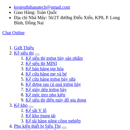
kesieuthihanatech@gmail.com
Giao Hàng: Toàn Quốc
Địa chỉ Nhà Máy: 56/2T đường Điểu Xiển, KP8, P. Long
Bình, Đồng Nai
Chat Online
Giới Thiệu
Kệ siêu thị
Kệ siêu thị trưng bày sản phẩm
Kệ siêu thị MINI
Kệ bán hàng tạp hóa
Kệ cửa hàng mẹ và bé
Kệ cửa hàng trưng bày sữa
Kệ đựng rau củ quả trưng bày
Kệ giày dép trưng bày
Kệ móc treo phụ kiện
Kệ siêu thị điện máy đồ gia dụng
Kệ kho
Kệ sắt V lỗ
Kệ kho trung tải
Kệ tải hàng nặng công nghiệp
Phụ kiện thiết bị Siêu Thị