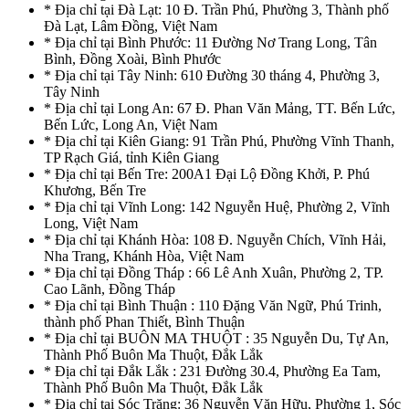
* Địa chỉ tại Đà Lạt: 10 Đ. Trần Phú, Phường 3, Thành phố
Đà Lạt, Lâm Đồng, Việt Nam
* Địa chỉ tại Bình Phước: 11 Đường Nơ Trang Long, Tân
Bình, Đồng Xoài, Bình Phước
* Địa chỉ tại Tây Ninh: 610 Đường 30 tháng 4, Phường 3,
Tây Ninh
* Địa chỉ tại Long An: 67 Đ. Phan Văn Mảng, TT. Bến Lức,
Bến Lức, Long An, Việt Nam
* Địa chỉ tại Kiên Giang: 91 Trần Phú, Phường Vĩnh Thanh,
TP Rạch Giá, tỉnh Kiên Giang
* Địa chỉ tại Bến Tre: 200A1 Đại Lộ Đồng Khởi, P. Phú
Khương, Bến Tre
* Địa chỉ tại Vĩnh Long: 142 Nguyễn Huệ, Phường 2, Vĩnh
Long, Việt Nam
* Địa chỉ tại Khánh Hòa: 108 Đ. Nguyễn Chích, Vĩnh Hải,
Nha Trang, Khánh Hòa, Việt Nam
* Địa chỉ tại Đồng Tháp : 66 Lê Anh Xuân, Phường 2, TP.
Cao Lãnh, Đồng Tháp
* Địa chỉ tại Bình Thuận : 110 Đặng Văn Ngữ, Phú Trinh,
thành phố Phan Thiết, Bình Thuận
* Địa chỉ tại BUÔN MA THUỘT : 35 Nguyễn Du, Tự An,
Thành Phố Buôn Ma Thuột, Đắk Lắk
* Địa chỉ tại Đắk Lắk : 231 Đường 30.4, Phường Ea Tam,
Thành Phố Buôn Ma Thuột, Đắk Lắk
* Địa chỉ tại Sóc Trăng: 36 Nguyễn Văn Hữu, Phường 1, Sóc