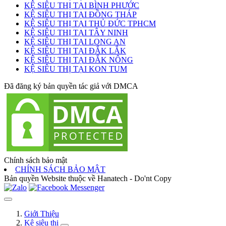
KỆ SIÊU THỊ TẠI BÌNH PHƯỚC
KỆ SIÊU THỊ TẠI ĐỒNG THÁP
KỆ SIÊU THỊ TẠI THỦ ĐỨC TPHCM
KỆ SIÊU THỊ TẠI TÂY NINH
KỆ SIÊU THỊ TẠI LONG AN
KỆ SIÊU THỊ TẠI ĐẮK LẮK
KỆ SIÊU THỊ TẠI ĐẮK NÔNG
KỆ SIÊU THỊ TẠI KON TUM
Đã đăng ký bản quyền tác giả với DMCA
Chính sách bảo mật
CHÍNH SÁCH BẢO MẬT
Bản quyền Website thuộc về Hanatech - Do'nt Copy
Giới Thiệu
Kệ siêu thị