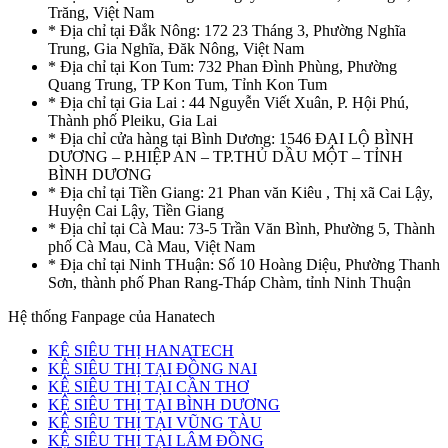
Trăng, Việt Nam
* Địa chỉ tại Đắk Nông: 172 23 Tháng 3, Phường Nghĩa
Trung, Gia Nghĩa, Đăk Nông, Việt Nam
* Địa chỉ tại Kon Tum: 732 Phan Đình Phùng, Phường
Quang Trung, TP Kon Tum, Tỉnh Kon Tum
* Địa chỉ tại Gia Lai : 44 Nguyễn Viết Xuân, P. Hội Phú,
Thành phố Pleiku, Gia Lai
* Địa chỉ cửa hàng tại Bình Dương: 1546 ĐẠI LỘ BÌNH
DƯƠNG – P.HIỆP AN – TP.THỦ DẦU MỘT – TỈNH
BÌNH DƯƠNG
* Địa chỉ tại Tiền Giang: 21 Phan văn Kiêu , Thị xã Cai Lậy,
Huyện Cai Lậy, Tiền Giang
* Địa chỉ tại Cà Mau: 73-5 Trần Văn Bình, Phường 5, Thành
phố Cà Mau, Cà Mau, Việt Nam
* Địa chỉ tại Ninh THuận: Số 10 Hoàng Diệu, Phường Thanh
Sơn, thành phố Phan Rang-Tháp Chàm, tỉnh Ninh Thuận
Hệ thống Fanpage của Hanatech
KỆ SIÊU THỊ HANATECH
KỆ SIÊU THỊ TẠI ĐỒNG NAI
KỆ SIÊU THỊ TẠI CẦN THƠ
KỆ SIÊU THỊ TẠI BÌNH DƯƠNG
KỆ SIÊU THỊ TẠI VŨNG TÀU
KỆ SIÊU THỊ TẠI LÂM ĐỒNG