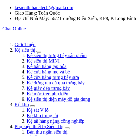
kesieuthihanatech@gmail.com
Giao Hàng: Toàn Quốc
Địa chỉ Nhà Máy: 56/2T đường Điểu Xiển, KP8, P. Long Bìn
Chat Online
Giới Thiệu
Kệ siêu thị
Kệ siêu thị trưng bày sản phẩm
Kệ siêu thị MINI
Kệ bán hàng tạp hóa
Kệ cửa hàng mẹ và bé
Kệ cửa hàng trưng bày sữa
Kệ đựng rau củ quả trưng bày
Kệ giày dép trưng bày
Kệ móc treo phụ kiện
Kệ siêu thị điện máy đồ gia dụng
Kệ kho
Kệ sắt V lỗ
Kệ kho trung tải
Kệ tải hàng nặng công nghiệp
Phụ kiện thiết bị Siêu Thị
Bàn thu ngân siêu thị