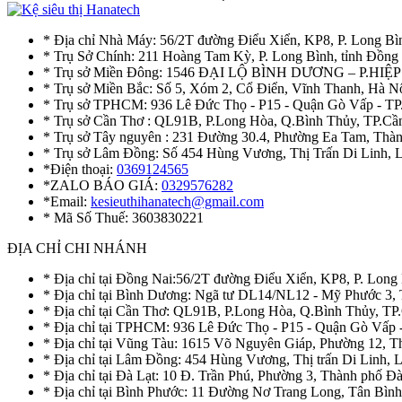
* Địa chỉ Nhà Máy: 56/2T đường Điểu Xiển, KP8, P. Long Bì
* Trụ Sở Chính: 211 Hoàng Tam Kỳ, P. Long Bình, tỉnh Đồng
* Trụ sở Miền Đông: 1546 ĐẠI LỘ BÌNH DƯƠNG – P.H
* Trụ sở Miền Bắc: Số 5, Xóm 2, Cổ Điển, Vĩnh Thanh, Hà 
* Trụ sở TPHCM: 936 Lê Đức Thọ - P15 - Quận Gò Vấp - TP
* Trụ sở Cần Thơ : QL91B, P.Long Hòa, Q.Bình Thủy, TP.Cầ
* Trụ sở Tây nguyên : 231 Đường 30.4, Phường Ea Tam, Th
* Trụ sở Lâm Đồng: Số 454 Hùng Vương, Thị Trấn Di Linh,
*Điện thoại:
0369124565
*ZALO BÁO GIÁ:
0329576282
*Email:
kesieuthihanatech@gmail.com
* Mã Số Thuế: 3603830221
ĐỊA CHỈ CHI NHÁNH
* Địa chỉ tại Đồng Nai:56/2T đường Điểu Xiển, KP8, P. Long
* Địa chỉ tại Bình Dương: Ngã tư DL14/NL12 - Mỹ Phước 3,
* Địa chỉ tại Cần Thơ: QL91B, P.Long Hòa, Q.Bình Thủy, TP
* Địa chỉ tại TPHCM: 936 Lê Đức Thọ - P15 - Quận Gò Vấp 
* Địa chỉ tại Vũng Tàu: 1615 Võ Nguyên Giáp, Phường 12, 
* Địa chỉ tại Lâm Đồng: 454 Hùng Vương, Thị trấn Di Linh,
* Địa chỉ tại Đà Lạt: 10 Đ. Trần Phú, Phường 3, Thành phố 
* Địa chỉ tại Bình Phước: 11 Đường Nơ Trang Long, Tân Bìn