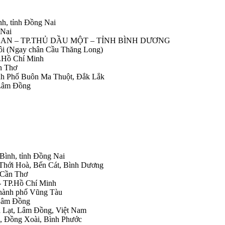
nh, tỉnh Đồng Nai
 Nai
IỆP AN – TP.THỦ DẦU MỘT – TỈNH BÌNH DƯƠNG
Nôi (Ngay chân Cầu Thăng Long)
.Hồ Chí Minh
n Thơ
ành Phố Buôn Ma Thuột, Đắk Lắk
 Lâm Đồng
 Bình, tỉnh Đồng Nai
 Thới Hoà, Bến Cát, Bình Dương
.Cần Thơ
- TP.Hồ Chí Minh
Thành phố Vũng Tàu
 Lâm Đồng
Đà Lạt, Lâm Đồng, Việt Nam
h, Đồng Xoài, Bình Phước