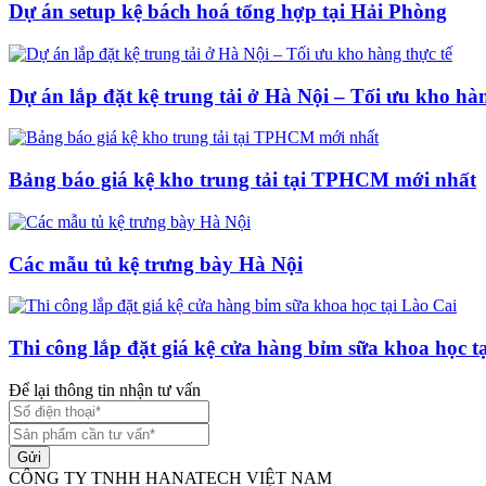
Dự án setup kệ bách hoá tổng hợp tại Hải Phòng
Dự án lắp đặt kệ trung tải ở Hà Nội – Tối ưu kho hàn
Bảng báo giá kệ kho trung tải tại TPHCM mới nhất
Các mẫu tủ kệ trưng bày Hà Nội
Thi công lắp đặt giá kệ cửa hàng bỉm sữa khoa học t
Để lại thông tin nhận tư vấn
Gửi
CÔNG TY TNHH HANATECH VIỆT NAM