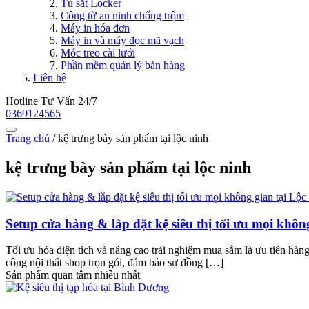
Tủ sắt Locker
Công từ an ninh chống trộm
Máy in hóa đơn
Máy in và máy đọc mã vạch
Móc treo cài lưới
Phần mềm quản lý bán hàng
Liên hệ
Hotline Tư Vấn 24/7
0369124565
Trang chủ
/
kệ trưng bày sản phẩm tại lộc ninh
kệ trưng bày sản phẩm tại lộc ninh
Setup cửa hàng & lắp đặt kệ siêu thị tối ưu mọi khô
Tối ưu hóa diện tích và nâng cao trải nghiệm mua sắm là ưu tiên hàn
công nội thất shop trọn gói, đảm bảo sự đồng […]
Sản phẩm quan tâm nhiều nhất