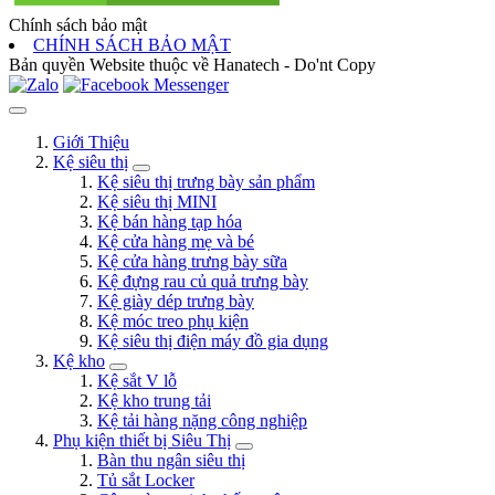
Chính sách bảo mật
CHÍNH SÁCH BẢO MẬT
Bản quyền Website thuộc về Hanatech - Do'nt Copy
Giới Thiệu
Kệ siêu thị
Kệ siêu thị trưng bày sản phẩm
Kệ siêu thị MINI
Kệ bán hàng tạp hóa
Kệ cửa hàng mẹ và bé
Kệ cửa hàng trưng bày sữa
Kệ đựng rau củ quả trưng bày
Kệ giày dép trưng bày
Kệ móc treo phụ kiện
Kệ siêu thị điện máy đồ gia dụng
Kệ kho
Kệ sắt V lỗ
Kệ kho trung tải
Kệ tải hàng nặng công nghiệp
Phụ kiện thiết bị Siêu Thị
Bàn thu ngân siêu thị
Tủ sắt Locker