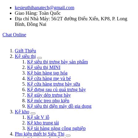
kesieuthihanatech@gmail.com
Giao Hàng: Toàn Quốc
Địa chỉ Nhà Máy: 56/2T đường Điểu Xiển, KP8, P. Long
Bình, Đồng Nai
Chat Online
Giới Thiệu
Kệ siêu thị
Kệ siêu thị trưng bày sản phẩm
Kệ siêu thị MINI
Kệ bán hàng tạp hóa
Kệ cửa hàng mẹ và bé
Kệ cửa hàng trưng bày sữa
Kệ đựng rau củ quả trưng bày
Kệ giày dép trưng bày
Kệ móc treo phụ kiện
Kệ siêu thị điện máy đồ gia dụng
Kệ kho
Kệ sắt V lỗ
Kệ kho trung tải
Kệ tải hàng nặng công nghiệp
Phụ kiện thiết bị Siêu Thị