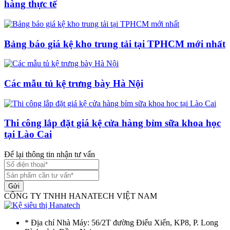
hàng thực tế
Bảng báo giá kệ kho trung tải tại TPHCM mới nhất
Các mẫu tủ kệ trưng bày Hà Nội
Thi công lắp đặt giá kệ cửa hàng bỉm sữa khoa học
tại Lào Cai
Để lại thông tin nhận tư vấn
Gửi
CÔNG TY TNHH HANATECH VIỆT NAM
* Địa chỉ Nhà Máy: 56/2T đường Điểu Xiển, KP8, P. Long