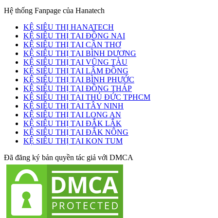
Hệ thống Fanpage của Hanatech
KỆ SIÊU THỊ HANATECH
KỆ SIÊU THỊ TẠI ĐỒNG NAI
KỆ SIÊU THỊ TẠI CẦN THƠ
KỆ SIÊU THỊ TẠI BÌNH DƯƠNG
KỆ SIÊU THỊ TẠI VŨNG TÀU
KỆ SIÊU THỊ TẠI LÂM ĐỒNG
KỆ SIÊU THỊ TẠI BÌNH PHƯỚC
KỆ SIÊU THỊ TẠI ĐỒNG THÁP
KỆ SIÊU THỊ TẠI THỦ ĐỨC TPHCM
KỆ SIÊU THỊ TẠI TÂY NINH
KỆ SIÊU THỊ TẠI LONG AN
KỆ SIÊU THỊ TẠI ĐẮK LẮK
KỆ SIÊU THỊ TẠI ĐẮK NÔNG
KỆ SIÊU THỊ TẠI KON TUM
Đã đăng ký bản quyền tác giả với DMCA