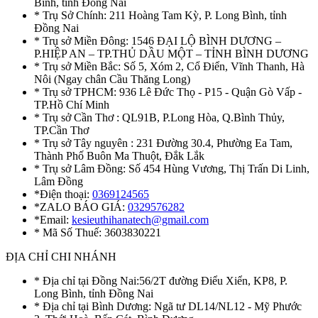
Bình, tỉnh Đồng Nai
* Trụ Sở Chính: 211 Hoàng Tam Kỳ, P. Long Bình, tỉnh
Đồng Nai
* Trụ sở Miền Đông: 1546 ĐẠI LỘ BÌNH DƯƠNG –
P.HIỆP AN – TP.THỦ DẦU MỘT – TỈNH BÌNH DƯƠNG
* Trụ sở Miền Bắc: Số 5, Xóm 2, Cổ Điển, Vĩnh Thanh, Hà
Nôi (Ngay chân Cầu Thăng Long)
* Trụ sở TPHCM: 936 Lê Đức Thọ - P15 - Quận Gò Vấp -
TP.Hồ Chí Minh
* Trụ sở Cần Thơ : QL91B, P.Long Hòa, Q.Bình Thủy,
TP.Cần Thơ
* Trụ sở Tây nguyên : 231 Đường 30.4, Phường Ea Tam,
Thành Phố Buôn Ma Thuột, Đắk Lắk
* Trụ sở Lâm Đồng: Số 454 Hùng Vương, Thị Trấn Di Linh,
Lâm Đồng
*Điện thoại:
0369124565
*ZALO BÁO GIÁ:
0329576282
*Email:
kesieuthihanatech@gmail.com
* Mã Số Thuế: 3603830221
ĐỊA CHỈ CHI NHÁNH
* Địa chỉ tại Đồng Nai:56/2T đường Điểu Xiển, KP8, P.
Long Bình, tỉnh Đồng Nai
* Địa chỉ tại Bình Dương: Ngã tư DL14/NL12 - Mỹ Phước