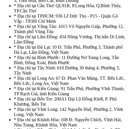
3, Thới Hoà, Bến Cát, Bình Dương
* Địa chỉ tại Cần Thơ: QL91B, P.Long Hòa, Q.Bình Thủy,
TP.Cần Thơ
* Địa chỉ tại TPHCM: 936 Lê Đức Thọ - P15 - Quận Gò
Vấp - TP.Hồ Chí Minh
* Địa chỉ tại Vũng Tàu: 1615 Võ Nguyên Giáp, Phường 12,
Thành phố Vũng Tàu
* Địa chỉ tại Lâm Đồng: 454 Hùng Vương, Thị trấn Di Linh,
Lâm Đồng
* Địa chỉ tại Đà Lạt: 10 Đ. Trần Phú, Phường 3, Thành phố
Đà Lạt, Lâm Đồng, Việt Nam
* Địa chỉ tại Bình Phước: 11 Đường Nơ Trang Long, Tân
Bình, Đồng Xoài, Bình Phước
* Địa chỉ tại Tây Ninh: 610 Đường 30 tháng 4, Phường 3,
Tây Ninh
* Địa chỉ tại Long An: 67 Đ. Phan Văn Mảng, TT. Bến Lức,
Bến Lức, Long An, Việt Nam
* Địa chỉ tại Kiên Giang: 91 Trần Phú, Phường Vĩnh Thanh,
TP Rạch Giá, tỉnh Kiên Giang
* Địa chỉ tại Bến Tre: 200A1 Đại Lộ Đồng Khởi, P. Phú
Khương, Bến Tre
* Địa chỉ tại Vĩnh Long: 142 Nguyễn Huệ, Phường 2, Vĩnh
Long, Việt Nam
* Địa chỉ tại Khánh Hòa: 108 Đ. Nguyễn Chích, Vĩnh Hải,
Nha Trang, Khánh Hòa, Việt Nam