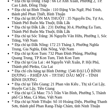
* Địa chỉ tại Đồng Tháp : 66 Lê Anh Xuân, Phường 2, TP.
Cao Lãnh, Đồng Tháp
* Địa chỉ tại Bình Thuận : 110 Đặng Văn Ngữ, Phú Trinh,
thành phố Phan Thiết, Bình Thuận
* Địa chỉ tại BUÔN MA THUỘT : 35 Nguyễn Du, Tự An,
Thành Phố Buôn Ma Thuột, Đắk Lắk
* Địa chỉ tại Đắk Lắk : 231 Đường 30.4, Phường Ea Tam,
Thành Phố Buôn Ma Thuột, Đắk Lắk
* Địa chỉ tại Sóc Trăng: 36 Nguyễn Văn Hữu, Phường 1, Sóc
Trăng, Việt Nam
* Địa chỉ tại Đắk Nông: 172 23 Tháng 3, Phường Nghĩa
Trung, Gia Nghĩa, Đăk Nông, Việt Nam
* Địa chỉ tại Kon Tum: 732 Phan Đình Phùng, Phường
Quang Trung, TP Kon Tum, Tỉnh Kon Tum
* Địa chỉ tại Gia Lai : 44 Nguyễn Viết Xuân, P. Hội Phú,
Thành phố Pleiku, Gia Lai
* Địa chỉ cửa hàng tại Bình Dương: 1546 ĐẠI LỘ BÌNH
DƯƠNG – P.HIỆP AN – TP.THỦ DẦU MỘT – TỈNH
BÌNH DƯƠNG
* Địa chỉ tại Tiền Giang: 21 Phan văn Kiêu , Thị xã Cai Lậy,
Huyện Cai Lậy, Tiền Giang
* Địa chỉ tại Cà Mau: 73-5 Trần Văn Bình, Phường 5, Thành
phố Cà Mau, Cà Mau, Việt Nam
* Địa chỉ tại Ninh THuận: Số 10 Hoàng Diệu, Phường Thanh
Sơn, thành phố Phan Rang-Tháp Chàm, tỉnh Ninh Thuận