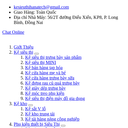
kesieuthihanatech@gmail.com
Giao Hàng: Toàn Quốc
Địa chỉ Nhà Máy: 56/2T đường Điểu Xiển, KP8, P. Long
Bình, Đồng Nai
Chat Online
Giới Thiệu
Kệ siêu thị
Kệ siêu thị trưng bày sản phẩm
Kệ siêu thị MINI
Kệ bán hàng tạp hóa
Kệ cửa hàng mẹ và bé
Kệ cửa hàng trưng bày sữa
Kệ đựng rau củ quả trưng bày
Kệ giày dép trưng bày
Kệ móc treo phụ kiện
Kệ siêu thị điện máy đồ gia dụng
Kệ kho
Kệ sắt V lỗ
Kệ kho trung tải
Kệ tải hàng nặng công nghiệp
Phụ kiện thiết bị Siêu Thị