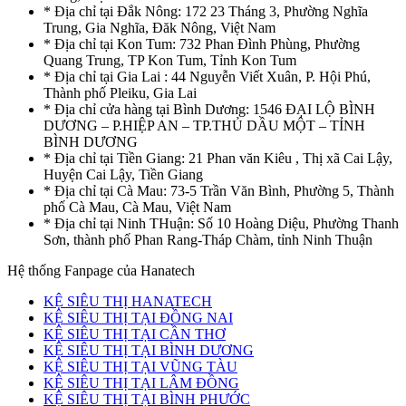
* Địa chỉ tại Đắk Nông: 172 23 Tháng 3, Phường Nghĩa
Trung, Gia Nghĩa, Đăk Nông, Việt Nam
* Địa chỉ tại Kon Tum: 732 Phan Đình Phùng, Phường
Quang Trung, TP Kon Tum, Tỉnh Kon Tum
* Địa chỉ tại Gia Lai : 44 Nguyễn Viết Xuân, P. Hội Phú,
Thành phố Pleiku, Gia Lai
* Địa chỉ cửa hàng tại Bình Dương: 1546 ĐẠI LỘ BÌNH
DƯƠNG – P.HIỆP AN – TP.THỦ DẦU MỘT – TỈNH
BÌNH DƯƠNG
* Địa chỉ tại Tiền Giang: 21 Phan văn Kiêu , Thị xã Cai Lậy,
Huyện Cai Lậy, Tiền Giang
* Địa chỉ tại Cà Mau: 73-5 Trần Văn Bình, Phường 5, Thành
phố Cà Mau, Cà Mau, Việt Nam
* Địa chỉ tại Ninh THuận: Số 10 Hoàng Diệu, Phường Thanh
Sơn, thành phố Phan Rang-Tháp Chàm, tỉnh Ninh Thuận
Hệ thống Fanpage của Hanatech
KỆ SIÊU THỊ HANATECH
KỆ SIÊU THỊ TẠI ĐỒNG NAI
KỆ SIÊU THỊ TẠI CẦN THƠ
KỆ SIÊU THỊ TẠI BÌNH DƯƠNG
KỆ SIÊU THỊ TẠI VŨNG TÀU
KỆ SIÊU THỊ TẠI LÂM ĐỒNG
KỆ SIÊU THỊ TẠI BÌNH PHƯỚC