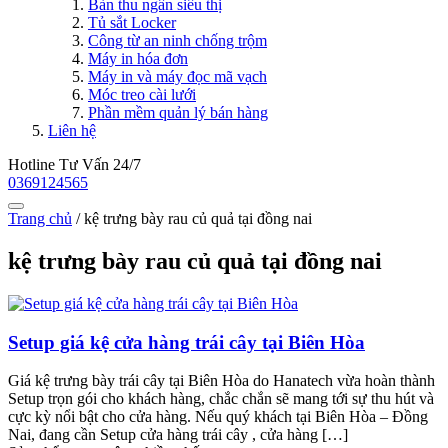
Bàn thu ngân siêu thị
Tủ sắt Locker
Công từ an ninh chống trộm
Máy in hóa đơn
Máy in và máy đọc mã vạch
Móc treo cài lưới
Phần mềm quản lý bán hàng
Liên hệ
Hotline Tư Vấn 24/7
0369124565
Trang chủ
/
kệ trưng bày rau củ quả tại đồng nai
kệ trưng bày rau củ quả tại đồng nai
Setup giá kệ cửa hàng trái cây tại Biên Hòa
Giá kệ trưng bày trái cây tại Biên Hòa do Hanatech vừa hoàn thành
Setup trọn gói cho khách hàng, chắc chắn sẽ mang tới sự thu hút và
cực kỳ nổi bật cho cửa hàng. Nếu quý khách tại Biên Hòa – Đồng
Nai, đang cần Setup cửa hàng trái cây , cửa hàng […]