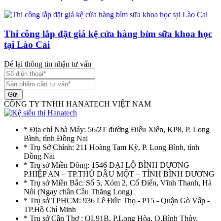
Thi công lắp đặt giá kệ cửa hàng bỉm sữa khoa học
tại Lào Cai
Để lại thông tin nhận tư vấn
Gửi
CÔNG TY TNHH HANATECH VIỆT NAM
* Địa chỉ Nhà Máy: 56/2T đường Điểu Xiển, KP8, P. Long
Bình, tỉnh Đồng Nai
* Trụ Sở Chính: 211 Hoàng Tam Kỳ, P. Long Bình, tỉnh
Đồng Nai
* Trụ sở Miền Đông: 1546 ĐẠI LỘ BÌNH DƯƠNG –
P.HIỆP AN – TP.THỦ DẦU MỘT – TỈNH BÌNH DƯƠNG
* Trụ sở Miền Bắc: Số 5, Xóm 2, Cổ Điển, Vĩnh Thanh, Hà
Nôi (Ngay chân Cầu Thăng Long)
* Trụ sở TPHCM: 936 Lê Đức Thọ - P15 - Quận Gò Vấp -
TP.Hồ Chí Minh
* Trụ sở Cần Thơ : QL91B, P.Long Hòa, Q.Bình Thủy,