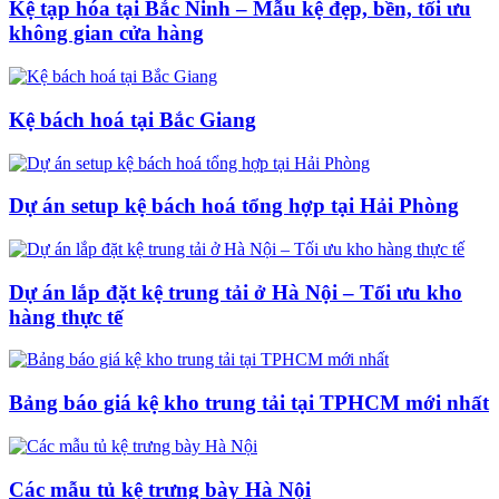
Kệ tạp hóa tại Bắc Ninh – Mẫu kệ đẹp, bền, tối ưu
không gian cửa hàng
Kệ bách hoá tại Bắc Giang
Dự án setup kệ bách hoá tổng hợp tại Hải Phòng
Dự án lắp đặt kệ trung tải ở Hà Nội – Tối ưu kho
hàng thực tế
Bảng báo giá kệ kho trung tải tại TPHCM mới nhất
Các mẫu tủ kệ trưng bày Hà Nội