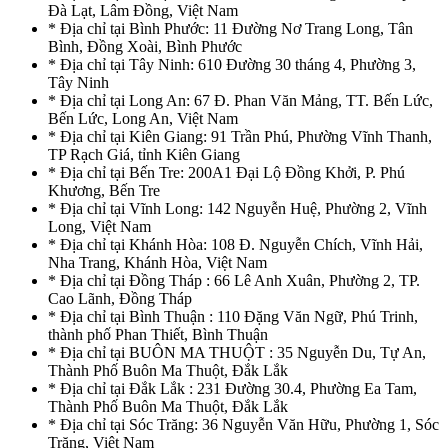
Đà Lạt, Lâm Đồng, Việt Nam
* Địa chỉ tại Bình Phước: 11 Đường Nơ Trang Long, Tân
Bình, Đồng Xoài, Bình Phước
* Địa chỉ tại Tây Ninh: 610 Đường 30 tháng 4, Phường 3,
Tây Ninh
* Địa chỉ tại Long An: 67 Đ. Phan Văn Mảng, TT. Bến Lức,
Bến Lức, Long An, Việt Nam
* Địa chỉ tại Kiên Giang: 91 Trần Phú, Phường Vĩnh Thanh,
TP Rạch Giá, tỉnh Kiên Giang
* Địa chỉ tại Bến Tre: 200A1 Đại Lộ Đồng Khởi, P. Phú
Khương, Bến Tre
* Địa chỉ tại Vĩnh Long: 142 Nguyễn Huệ, Phường 2, Vĩnh
Long, Việt Nam
* Địa chỉ tại Khánh Hòa: 108 Đ. Nguyễn Chích, Vĩnh Hải,
Nha Trang, Khánh Hòa, Việt Nam
* Địa chỉ tại Đồng Tháp : 66 Lê Anh Xuân, Phường 2, TP.
Cao Lãnh, Đồng Tháp
* Địa chỉ tại Bình Thuận : 110 Đặng Văn Ngữ, Phú Trinh,
thành phố Phan Thiết, Bình Thuận
* Địa chỉ tại BUÔN MA THUỘT : 35 Nguyễn Du, Tự An,
Thành Phố Buôn Ma Thuột, Đắk Lắk
* Địa chỉ tại Đắk Lắk : 231 Đường 30.4, Phường Ea Tam,
Thành Phố Buôn Ma Thuột, Đắk Lắk
* Địa chỉ tại Sóc Trăng: 36 Nguyễn Văn Hữu, Phường 1, Sóc
Trăng, Việt Nam