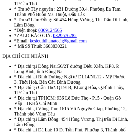
TP.Cần Thơ
* Trụ sở Tây nguyên : 231 Đường 30.4, Phường Ea Tam,
Thành Phố Buôn Ma Thuột, Đắk Lắk
* Trụ sở Lâm Đồng: Số 454 Hùng Vương, Thị Trấn Di Linh,
Lâm Đồng
*Điện thoại:
0369124565
*ZALO BÁO GIÁ:
0329576282
*Email:
kesieuthihanatech@gmail.com
* Mã Số Thuế: 3603830221
ĐỊA CHỈ CHI NHÁNH
* Địa chỉ tại Đồng Nai:56/2T đường Điểu Xiển, KP8, P.
Long Bình, tỉnh Đồng Nai
* Địa chỉ tại Bình Dương: Ngã tư DL14/NL12 - Mỹ Phước
3, Thới Hoà, Bến Cát, Bình Dương
* Địa chỉ tại Cần Thơ: QL91B, P.Long Hòa, Q.Bình Thủy,
TP.Cần Thơ
* Địa chỉ tại TPHCM: 936 Lê Đức Thọ - P15 - Quận Gò
Vấp - TP.Hồ Chí Minh
* Địa chỉ tại Vũng Tàu: 1615 Võ Nguyên Giáp, Phường 12,
Thành phố Vũng Tàu
* Địa chỉ tại Lâm Đồng: 454 Hùng Vương, Thị trấn Di Linh,
Lâm Đồng
* Địa chỉ tại Đà Lạt: 10 Đ. Trần Phú, Phường 3, Thành phố