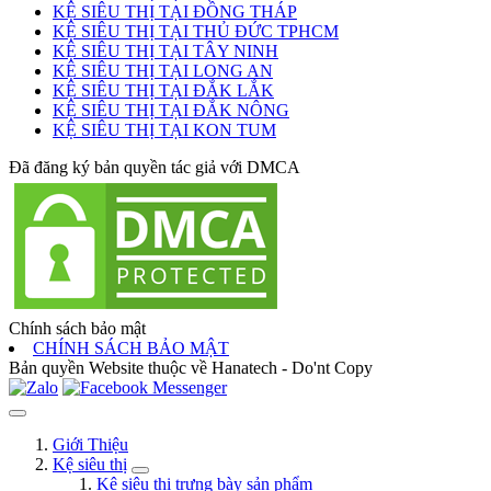
KỆ SIÊU THỊ TẠI ĐỒNG THÁP
KỆ SIÊU THỊ TẠI THỦ ĐỨC TPHCM
KỆ SIÊU THỊ TẠI TÂY NINH
KỆ SIÊU THỊ TẠI LONG AN
KỆ SIÊU THỊ TẠI ĐẮK LẮK
KỆ SIÊU THỊ TẠI ĐẮK NÔNG
KỆ SIÊU THỊ TẠI KON TUM
Đã đăng ký bản quyền tác giả với DMCA
Chính sách bảo mật
CHÍNH SÁCH BẢO MẬT
Bản quyền Website thuộc về Hanatech - Do'nt Copy
Giới Thiệu
Kệ siêu thị
Kệ siêu thị trưng bày sản phẩm