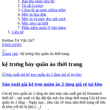
Bàn thu ngân siêu thị
Tủ sắt Locker
Công từ an ninh chống trộm
Máy in hóa đơn
Máy in và máy đọc mã vạch
Móc treo cài lưới
Phần mềm quản lý bán hàng
Liên hệ
Hotline Tư Vấn 24/7
0369124565
Trang chủ
/
kệ trưng bày quần áo thời trang
kệ trưng bày quần áo thời trang
Sản xuất giá kệ treo quần áo 2 tầng giá rẻ tại kho
Giá kệ treo quần áo 2 tầng do nhà máy sản xuất giá kệ Hanatech
thiết kế – sản xuất và lắp đặt tận nơi cho shop thời trang Giá kệ treo
quần áo 2 tầng – Ngày nay , nhu cầu về mua sắm thời trang rất lớn,
đi kèm với đó là tâm […]