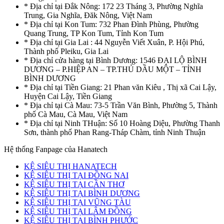
* Địa chỉ tại Đắk Nông: 172 23 Tháng 3, Phường Nghĩa
Trung, Gia Nghĩa, Đăk Nông, Việt Nam
* Địa chỉ tại Kon Tum: 732 Phan Đình Phùng, Phường
Quang Trung, TP Kon Tum, Tỉnh Kon Tum
* Địa chỉ tại Gia Lai : 44 Nguyễn Viết Xuân, P. Hội Phú,
Thành phố Pleiku, Gia Lai
* Địa chỉ cửa hàng tại Bình Dương: 1546 ĐẠI LỘ BÌNH
DƯƠNG – P.HIỆP AN – TP.THỦ DẦU MỘT – TỈNH
BÌNH DƯƠNG
* Địa chỉ tại Tiền Giang: 21 Phan văn Kiêu , Thị xã Cai Lậy,
Huyện Cai Lậy, Tiền Giang
* Địa chỉ tại Cà Mau: 73-5 Trần Văn Bình, Phường 5, Thành
phố Cà Mau, Cà Mau, Việt Nam
* Địa chỉ tại Ninh THuận: Số 10 Hoàng Diệu, Phường Thanh
Sơn, thành phố Phan Rang-Tháp Chàm, tỉnh Ninh Thuận
Hệ thống Fanpage của Hanatech
KỆ SIÊU THỊ HANATECH
KỆ SIÊU THỊ TẠI ĐỒNG NAI
KỆ SIÊU THỊ TẠI CẦN THƠ
KỆ SIÊU THỊ TẠI BÌNH DƯƠNG
KỆ SIÊU THỊ TẠI VŨNG TÀU
KỆ SIÊU THỊ TẠI LÂM ĐỒNG
KỆ SIÊU THỊ TẠI BÌNH PHƯỚC