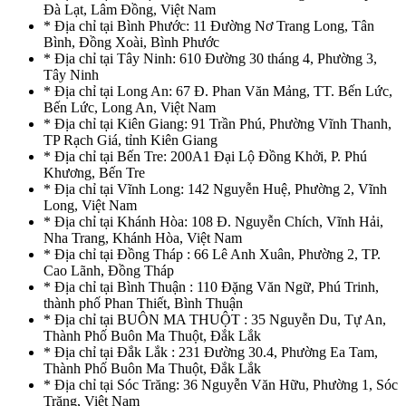
Đà Lạt, Lâm Đồng, Việt Nam
* Địa chỉ tại Bình Phước: 11 Đường Nơ Trang Long, Tân
Bình, Đồng Xoài, Bình Phước
* Địa chỉ tại Tây Ninh: 610 Đường 30 tháng 4, Phường 3,
Tây Ninh
* Địa chỉ tại Long An: 67 Đ. Phan Văn Mảng, TT. Bến Lức,
Bến Lức, Long An, Việt Nam
* Địa chỉ tại Kiên Giang: 91 Trần Phú, Phường Vĩnh Thanh,
TP Rạch Giá, tỉnh Kiên Giang
* Địa chỉ tại Bến Tre: 200A1 Đại Lộ Đồng Khởi, P. Phú
Khương, Bến Tre
* Địa chỉ tại Vĩnh Long: 142 Nguyễn Huệ, Phường 2, Vĩnh
Long, Việt Nam
* Địa chỉ tại Khánh Hòa: 108 Đ. Nguyễn Chích, Vĩnh Hải,
Nha Trang, Khánh Hòa, Việt Nam
* Địa chỉ tại Đồng Tháp : 66 Lê Anh Xuân, Phường 2, TP.
Cao Lãnh, Đồng Tháp
* Địa chỉ tại Bình Thuận : 110 Đặng Văn Ngữ, Phú Trinh,
thành phố Phan Thiết, Bình Thuận
* Địa chỉ tại BUÔN MA THUỘT : 35 Nguyễn Du, Tự An,
Thành Phố Buôn Ma Thuột, Đắk Lắk
* Địa chỉ tại Đắk Lắk : 231 Đường 30.4, Phường Ea Tam,
Thành Phố Buôn Ma Thuột, Đắk Lắk
* Địa chỉ tại Sóc Trăng: 36 Nguyễn Văn Hữu, Phường 1, Sóc
Trăng, Việt Nam