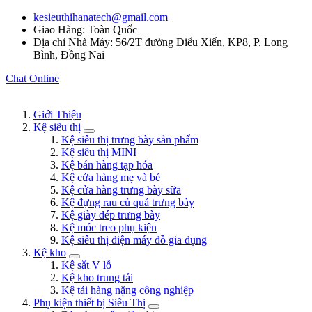
kesieuthihanatech@gmail.com
Giao Hàng: Toàn Quốc
Địa chỉ Nhà Máy: 56/2T đường Điểu Xiển, KP8, P. Long
Bình, Đồng Nai
Chat Online
Giới Thiệu
Kệ siêu thị
Kệ siêu thị trưng bày sản phẩm
Kệ siêu thị MINI
Kệ bán hàng tạp hóa
Kệ cửa hàng mẹ và bé
Kệ cửa hàng trưng bày sữa
Kệ đựng rau củ quả trưng bày
Kệ giày dép trưng bày
Kệ móc treo phụ kiện
Kệ siêu thị điện máy đồ gia dụng
Kệ kho
Kệ sắt V lỗ
Kệ kho trung tải
Kệ tải hàng nặng công nghiệp
Phụ kiện thiết bị Siêu Thị