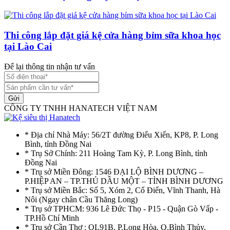
Thi công lắp đặt giá kệ cửa hàng bỉm sữa khoa học
tại Lào Cai
Để lại thông tin nhận tư vấn
Gửi
CÔNG TY TNHH HANATECH VIỆT NAM
* Địa chỉ Nhà Máy: 56/2T đường Điểu Xiển, KP8, P. Long
Bình, tỉnh Đồng Nai
* Trụ Sở Chính: 211 Hoàng Tam Kỳ, P. Long Bình, tỉnh
Đồng Nai
* Trụ sở Miền Đông: 1546 ĐẠI LỘ BÌNH DƯƠNG –
P.HIỆP AN – TP.THỦ DẦU MỘT – TỈNH BÌNH DƯƠNG
* Trụ sở Miền Bắc: Số 5, Xóm 2, Cổ Điển, Vĩnh Thanh, Hà
Nôi (Ngay chân Cầu Thăng Long)
* Trụ sở TPHCM: 936 Lê Đức Thọ - P15 - Quận Gò Vấp -
TP.Hồ Chí Minh
* Trụ sở Cần Thơ : QL91B, P.Long Hòa, Q.Bình Thủy,