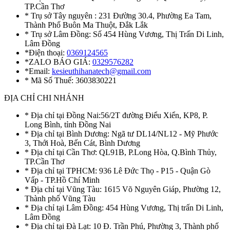
TP.Cần Thơ
* Trụ sở Tây nguyên : 231 Đường 30.4, Phường Ea Tam,
Thành Phố Buôn Ma Thuột, Đắk Lắk
* Trụ sở Lâm Đồng: Số 454 Hùng Vương, Thị Trấn Di Linh,
Lâm Đồng
*Điện thoại:
0369124565
*ZALO BÁO GIÁ:
0329576282
*Email:
kesieuthihanatech@gmail.com
* Mã Số Thuế: 3603830221
ĐỊA CHỈ CHI NHÁNH
* Địa chỉ tại Đồng Nai:56/2T đường Điểu Xiển, KP8, P.
Long Bình, tỉnh Đồng Nai
* Địa chỉ tại Bình Dương: Ngã tư DL14/NL12 - Mỹ Phước
3, Thới Hoà, Bến Cát, Bình Dương
* Địa chỉ tại Cần Thơ: QL91B, P.Long Hòa, Q.Bình Thủy,
TP.Cần Thơ
* Địa chỉ tại TPHCM: 936 Lê Đức Thọ - P15 - Quận Gò
Vấp - TP.Hồ Chí Minh
* Địa chỉ tại Vũng Tàu: 1615 Võ Nguyên Giáp, Phường 12,
Thành phố Vũng Tàu
* Địa chỉ tại Lâm Đồng: 454 Hùng Vương, Thị trấn Di Linh,
Lâm Đồng
* Địa chỉ tại Đà Lạt: 10 Đ. Trần Phú, Phường 3, Thành phố