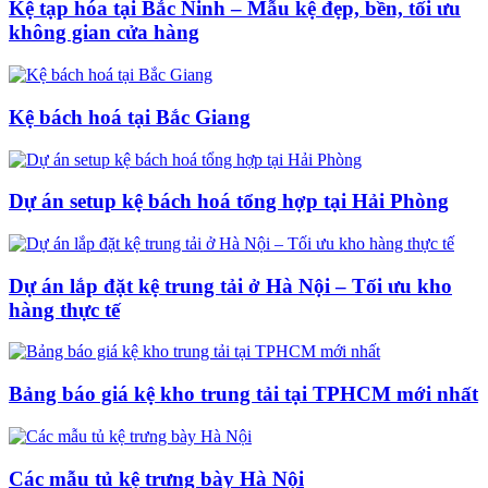
Kệ tạp hóa tại Bắc Ninh – Mẫu kệ đẹp, bền, tối ưu
không gian cửa hàng
Kệ bách hoá tại Bắc Giang
Dự án setup kệ bách hoá tổng hợp tại Hải Phòng
Dự án lắp đặt kệ trung tải ở Hà Nội – Tối ưu kho
hàng thực tế
Bảng báo giá kệ kho trung tải tại TPHCM mới nhất
Các mẫu tủ kệ trưng bày Hà Nội