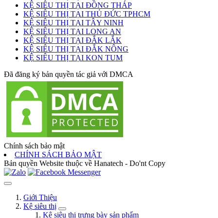
KỆ SIÊU THỊ TẠI ĐỒNG THÁP
KỆ SIÊU THỊ TẠI THỦ ĐỨC TPHCM
KỆ SIÊU THỊ TẠI TÂY NINH
KỆ SIÊU THỊ TẠI LONG AN
KỆ SIÊU THỊ TẠI ĐẮK LẮK
KỆ SIÊU THỊ TẠI ĐẮK NÔNG
KỆ SIÊU THỊ TẠI KON TUM
Đã đăng ký bản quyền tác giả với DMCA
Chính sách bảo mật
CHÍNH SÁCH BẢO MẬT
Bản quyền Website thuộc về Hanatech - Do'nt Copy
Giới Thiệu
Kệ siêu thị
Kệ siêu thị trưng bày sản phẩm