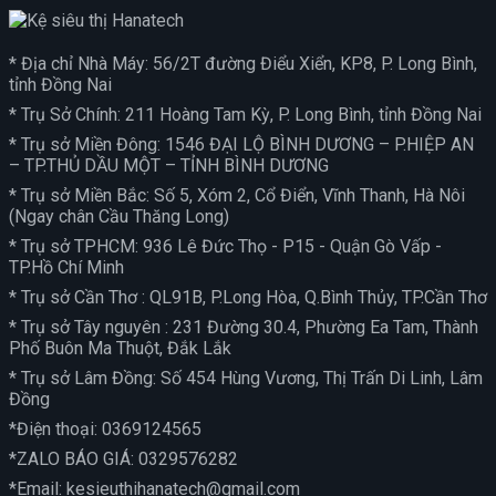
* Địa chỉ Nhà Máy: 56/2T đường Điểu Xiển, KP8, P. Long Bình,
tỉnh Đồng Nai
* Trụ Sở Chính: 211 Hoàng Tam Kỳ, P. Long Bình, tỉnh Đồng Nai
* Trụ sở Miền Đông: 1546 ĐẠI LỘ BÌNH DƯƠNG – P.HIỆP AN
– TP.THỦ DẦU MỘT – TỈNH BÌNH DƯƠNG
* Trụ sở Miền Bắc: Số 5, Xóm 2, Cổ Điển, Vĩnh Thanh, Hà Nôi
(Ngay chân Cầu Thăng Long)
* Trụ sở TPHCM: 936 Lê Đức Thọ - P15 - Quận Gò Vấp -
TP.Hồ Chí Minh
* Trụ sở Cần Thơ : QL91B, P.Long Hòa, Q.Bình Thủy, TP.Cần Thơ
* Trụ sở Tây nguyên : 231 Đường 30.4, Phường Ea Tam, Thành
Phố Buôn Ma Thuột, Đắk Lắk
* Trụ sở Lâm Đồng: Số 454 Hùng Vương, Thị Trấn Di Linh, Lâm
Đồng
*Điện thoại:
0369124565
*ZALO BÁO GIÁ:
0329576282
*Email:
kesieuthihanatech@gmail.com