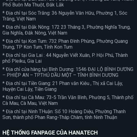
Phố Buôn Ma Thuột, Đắk Lắk
* Địa chỉ tại Sóc Trăng: 36 Nguyễn Văn Hữu, Phường 1, Sóc
Trăng, Việt Nam
* Địa chỉ tại Đắk Nông: 172 23 Tháng 3, Phường Nghĩa Trung,
Gia Nghĩa, Đăk Nông, Việt Nam
* Địa chỉ tại Kon Tum: 732 Phan Đình Phùng, Phường Quang
Trung, TP Kon Tum, Tỉnh Kon Tum
* Địa chỉ tại Gia Lai : 44 Nguyễn Viết Xuân, P. Hội Phú, Thành
phố Pleiku, Gia Lai
* Địa chỉ cửa hàng tại Bình Dương: 1546 ĐẠI LỘ BÌNH DƯƠNG
– P.HIỆP AN – TP.THỦ DẦU MỘT – TỈNH BÌNH DƯƠNG
* Địa chỉ tại Tiền Giang: 21 Phan văn Kiêu , Thị xã Cai Lậy,
Huyện Cai Lậy, Tiền Giang
* Địa chỉ tại Cà Mau: 73-5 Trần Văn Bình, Phường 5, Thành phố
Cà Mau, Cà Mau, Việt Nam
* Địa chỉ tại Ninh THuận: Số 10 Hoàng Diệu, Phường Thanh
Sơn, thành phố Phan Rang-Tháp Chàm, tỉnh Ninh Thuận
HỆ THỐNG FANPAGE CỦA HANATECH