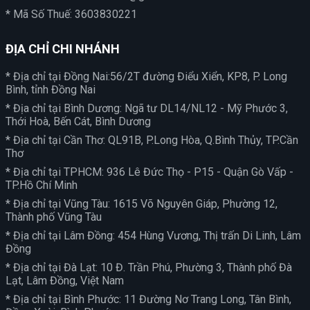
* Mã Số Thuế: 3603830221
ĐỊA CHỈ CHI NHÁNH
* Địa chỉ tại Đồng Nai:56/2T đường Điểu Xiển, KP8, P. Long
Bình, tỉnh Đồng Nai
* Địa chỉ tại Bình Dương: Ngã tư DL14/NL12 - Mỹ Phước 3,
Thới Hoà, Bến Cát, Bình Dương
* Địa chỉ tại Cần Thơ: QL91B, P.Long Hòa, Q.Bình Thủy, TP.Cần
Thơ
* Địa chỉ tại TPHCM: 936 Lê Đức Thọ - P15 - Quận Gò Vấp -
TP.Hồ Chí Minh
* Địa chỉ tại Vũng Tàu: 1615 Võ Nguyên Giáp, Phường 12,
Thành phố Vũng Tàu
* Địa chỉ tại Lâm Đồng: 454 Hùng Vương, Thị trấn Di Linh, Lâm
Đồng
* Địa chỉ tại Đà Lạt: 10 Đ. Trần Phú, Phường 3, Thành phố Đà
Lạt, Lâm Đồng, Việt Nam
* Địa chỉ tại Bình Phước: 11 Đường Nơ Trang Long, Tân Bình,