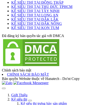
KỆ SIÊU THỊ TẠI ĐỒNG THÁP
KỆ SIÊU THỊ TẠI THỦ ĐỨC TPHCM
KỆ SIÊU THỊ TẠI TÂY NINH
KỆ SIÊU THỊ TẠI LONG AN
KỆ SIÊU THỊ TẠI ĐẮK LẮK
KỆ SIÊU THỊ TẠI ĐẮK NÔNG
KỆ SIÊU THỊ TẠI KON TUM
Đã đăng ký bản quyền tác giả với DMCA
Chính sách bảo mật
CHÍNH SÁCH BẢO MẬT
Bản quyền Website thuộc về Hanatech - Do'nt Copy
Giới Thiệu
Kệ siêu thị
Kệ siêu thị trưng bày sản phẩm