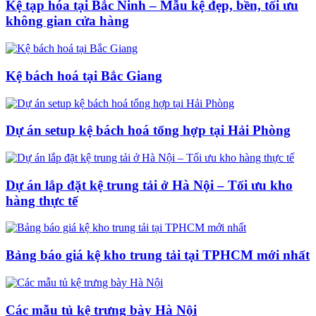
Kệ tạp hóa tại Bắc Ninh – Mẫu kệ đẹp, bền, tối ưu
không gian cửa hàng
Kệ bách hoá tại Bắc Giang
Dự án setup kệ bách hoá tổng hợp tại Hải Phòng
Dự án lắp đặt kệ trung tải ở Hà Nội – Tối ưu kho
hàng thực tế
Bảng báo giá kệ kho trung tải tại TPHCM mới nhất
Các mẫu tủ kệ trưng bày Hà Nội