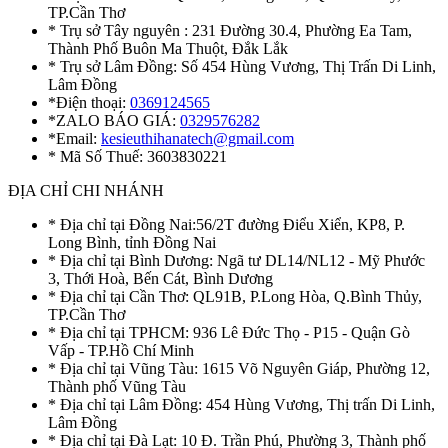
TP.Cần Thơ
* Trụ sở Tây nguyên : 231 Đường 30.4, Phường Ea Tam,
Thành Phố Buôn Ma Thuột, Đắk Lắk
* Trụ sở Lâm Đồng: Số 454 Hùng Vương, Thị Trấn Di Linh,
Lâm Đồng
*Điện thoại:
0369124565
*ZALO BÁO GIÁ:
0329576282
*Email:
kesieuthihanatech@gmail.com
* Mã Số Thuế: 3603830221
ĐỊA CHỈ CHI NHÁNH
* Địa chỉ tại Đồng Nai:56/2T đường Điểu Xiển, KP8, P.
Long Bình, tỉnh Đồng Nai
* Địa chỉ tại Bình Dương: Ngã tư DL14/NL12 - Mỹ Phước
3, Thới Hoà, Bến Cát, Bình Dương
* Địa chỉ tại Cần Thơ: QL91B, P.Long Hòa, Q.Bình Thủy,
TP.Cần Thơ
* Địa chỉ tại TPHCM: 936 Lê Đức Thọ - P15 - Quận Gò
Vấp - TP.Hồ Chí Minh
* Địa chỉ tại Vũng Tàu: 1615 Võ Nguyên Giáp, Phường 12,
Thành phố Vũng Tàu
* Địa chỉ tại Lâm Đồng: 454 Hùng Vương, Thị trấn Di Linh,
Lâm Đồng
* Địa chỉ tại Đà Lạt: 10 Đ. Trần Phú, Phường 3, Thành phố