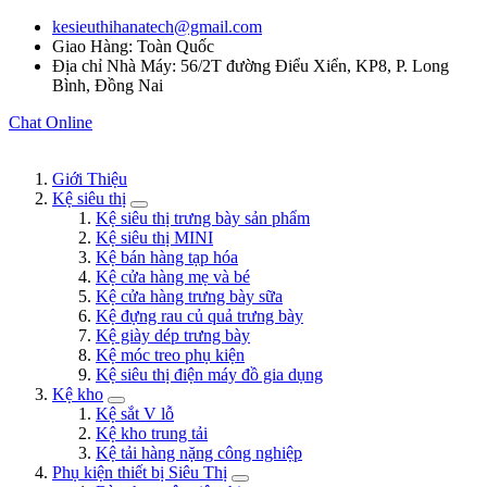
kesieuthihanatech@gmail.com
Giao Hàng: Toàn Quốc
Địa chỉ Nhà Máy: 56/2T đường Điểu Xiển, KP8, P. Long
Bình, Đồng Nai
Chat Online
Giới Thiệu
Kệ siêu thị
Kệ siêu thị trưng bày sản phẩm
Kệ siêu thị MINI
Kệ bán hàng tạp hóa
Kệ cửa hàng mẹ và bé
Kệ cửa hàng trưng bày sữa
Kệ đựng rau củ quả trưng bày
Kệ giày dép trưng bày
Kệ móc treo phụ kiện
Kệ siêu thị điện máy đồ gia dụng
Kệ kho
Kệ sắt V lỗ
Kệ kho trung tải
Kệ tải hàng nặng công nghiệp
Phụ kiện thiết bị Siêu Thị