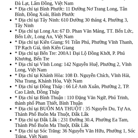
Đà Lạt, Lâm Đồng, Việt Nam
* Địa chỉ tại Bình Phước: 11 Đường Nơ Trang Long, Tân
Bình, Đồng Xoài, Bình Phước
* Địa chỉ tại Tây Ninh: 610 Đường 30 tháng 4, Phường 3,
Tây Ninh
* Địa chỉ tại Long An: 67 Đ. Phan Văn Mảng, TT. Bến Lức,
Bến Lức, Long An, Việt Nam
* Địa chỉ tại Kiên Giang: 91 Trần Phú, Phường Vĩnh Thanh,
TP Rạch Giá, tỉnh Kiên Giang
* Địa chỉ tại Bến Tre: 200A1 Đại Lộ Đồng Khởi, P. Phú
Khương, Bến Tre
* Địa chỉ tại Vĩnh Long: 142 Nguyễn Huệ, Phường 2, Vĩnh
Long, Việt Nam
* Địa chỉ tại Khánh Hòa: 108 Đ. Nguyễn Chích, Vĩnh Hải,
Nha Trang, Khánh Hòa, Việt Nam
* Địa chỉ tại Đồng Tháp : 66 Lê Anh Xuân, Phường 2, TP.
Cao Lãnh, Đồng Tháp
* Địa chỉ tại Bình Thuận : 110 Đặng Văn Ngữ, Phú Trinh,
thành phố Phan Thiết, Bình Thuận
* Địa chỉ tại BUÔN MA THUỘT : 35 Nguyễn Du, Tự An,
Thành Phố Buôn Ma Thuột, Đắk Lắk
* Địa chỉ tại Đắk Lắk : 231 Đường 30.4, Phường Ea Tam,
Thành Phố Buôn Ma Thuột, Đắk Lắk
* Địa chỉ tại Sóc Trăng: 36 Nguyễn Văn Hữu, Phường 1, Sóc
Trăng, Việt Nam