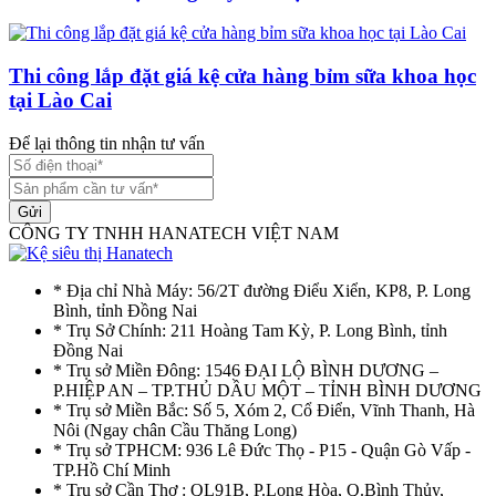
Thi công lắp đặt giá kệ cửa hàng bỉm sữa khoa học
tại Lào Cai
Để lại thông tin nhận tư vấn
Gửi
CÔNG TY TNHH HANATECH VIỆT NAM
* Địa chỉ Nhà Máy: 56/2T đường Điểu Xiển, KP8, P. Long
Bình, tỉnh Đồng Nai
* Trụ Sở Chính: 211 Hoàng Tam Kỳ, P. Long Bình, tỉnh
Đồng Nai
* Trụ sở Miền Đông: 1546 ĐẠI LỘ BÌNH DƯƠNG –
P.HIỆP AN – TP.THỦ DẦU MỘT – TỈNH BÌNH DƯƠNG
* Trụ sở Miền Bắc: Số 5, Xóm 2, Cổ Điển, Vĩnh Thanh, Hà
Nôi (Ngay chân Cầu Thăng Long)
* Trụ sở TPHCM: 936 Lê Đức Thọ - P15 - Quận Gò Vấp -
TP.Hồ Chí Minh
* Trụ sở Cần Thơ : QL91B, P.Long Hòa, Q.Bình Thủy,