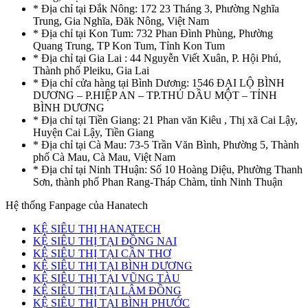
* Địa chỉ tại Đắk Nông: 172 23 Tháng 3, Phường Nghĩa
Trung, Gia Nghĩa, Đăk Nông, Việt Nam
* Địa chỉ tại Kon Tum: 732 Phan Đình Phùng, Phường
Quang Trung, TP Kon Tum, Tỉnh Kon Tum
* Địa chỉ tại Gia Lai : 44 Nguyễn Viết Xuân, P. Hội Phú,
Thành phố Pleiku, Gia Lai
* Địa chỉ cửa hàng tại Bình Dương: 1546 ĐẠI LỘ BÌNH
DƯƠNG – P.HIỆP AN – TP.THỦ DẦU MỘT – TỈNH
BÌNH DƯƠNG
* Địa chỉ tại Tiền Giang: 21 Phan văn Kiêu , Thị xã Cai Lậy,
Huyện Cai Lậy, Tiền Giang
* Địa chỉ tại Cà Mau: 73-5 Trần Văn Bình, Phường 5, Thành
phố Cà Mau, Cà Mau, Việt Nam
* Địa chỉ tại Ninh THuận: Số 10 Hoàng Diệu, Phường Thanh
Sơn, thành phố Phan Rang-Tháp Chàm, tỉnh Ninh Thuận
Hệ thống Fanpage của Hanatech
KỆ SIÊU THỊ HANATECH
KỆ SIÊU THỊ TẠI ĐỒNG NAI
KỆ SIÊU THỊ TẠI CẦN THƠ
KỆ SIÊU THỊ TẠI BÌNH DƯƠNG
KỆ SIÊU THỊ TẠI VŨNG TÀU
KỆ SIÊU THỊ TẠI LÂM ĐỒNG
KỆ SIÊU THỊ TẠI BÌNH PHƯỚC