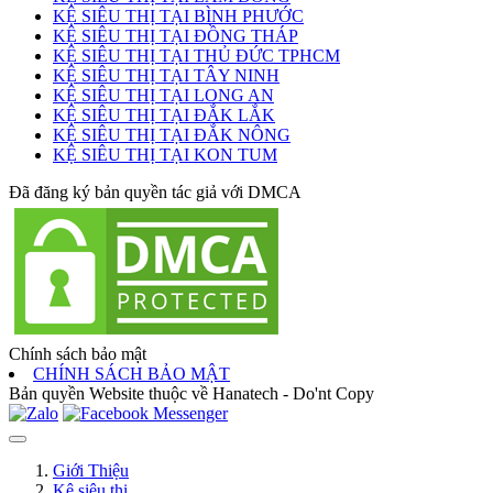
KỆ SIÊU THỊ TẠI BÌNH PHƯỚC
KỆ SIÊU THỊ TẠI ĐỒNG THÁP
KỆ SIÊU THỊ TẠI THỦ ĐỨC TPHCM
KỆ SIÊU THỊ TẠI TÂY NINH
KỆ SIÊU THỊ TẠI LONG AN
KỆ SIÊU THỊ TẠI ĐẮK LẮK
KỆ SIÊU THỊ TẠI ĐẮK NÔNG
KỆ SIÊU THỊ TẠI KON TUM
Đã đăng ký bản quyền tác giả với DMCA
Chính sách bảo mật
CHÍNH SÁCH BẢO MẬT
Bản quyền Website thuộc về Hanatech - Do'nt Copy
Giới Thiệu
Kệ siêu thị