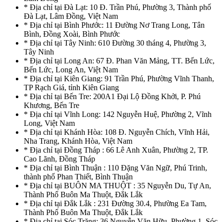
* Địa chỉ tại Đà Lạt: 10 Đ. Trần Phú, Phường 3, Thành phố
Đà Lạt, Lâm Đồng, Việt Nam
* Địa chỉ tại Bình Phước: 11 Đường Nơ Trang Long, Tân
Bình, Đồng Xoài, Bình Phước
* Địa chỉ tại Tây Ninh: 610 Đường 30 tháng 4, Phường 3,
Tây Ninh
* Địa chỉ tại Long An: 67 Đ. Phan Văn Mảng, TT. Bến Lức,
Bến Lức, Long An, Việt Nam
* Địa chỉ tại Kiên Giang: 91 Trần Phú, Phường Vĩnh Thanh,
TP Rạch Giá, tỉnh Kiên Giang
* Địa chỉ tại Bến Tre: 200A1 Đại Lộ Đồng Khởi, P. Phú
Khương, Bến Tre
* Địa chỉ tại Vĩnh Long: 142 Nguyễn Huệ, Phường 2, Vĩnh
Long, Việt Nam
* Địa chỉ tại Khánh Hòa: 108 Đ. Nguyễn Chích, Vĩnh Hải,
Nha Trang, Khánh Hòa, Việt Nam
* Địa chỉ tại Đồng Tháp : 66 Lê Anh Xuân, Phường 2, TP.
Cao Lãnh, Đồng Tháp
* Địa chỉ tại Bình Thuận : 110 Đặng Văn Ngữ, Phú Trinh,
thành phố Phan Thiết, Bình Thuận
* Địa chỉ tại BUÔN MA THUỘT : 35 Nguyễn Du, Tự An,
Thành Phố Buôn Ma Thuột, Đắk Lắk
* Địa chỉ tại Đắk Lắk : 231 Đường 30.4, Phường Ea Tam,
Thành Phố Buôn Ma Thuột, Đắk Lắk
* Địa chỉ tại Sóc Trăng: 36 Nguyễn Văn Hữu, Phường 1, Sóc