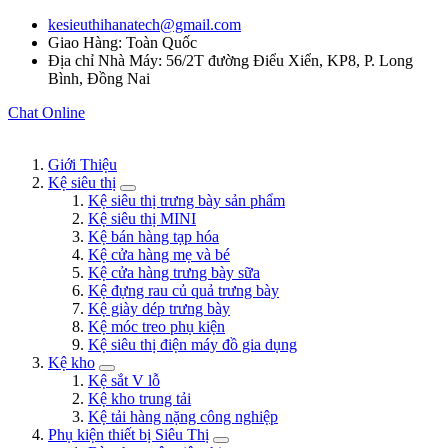
kesieuthihanatech@gmail.com
Giao Hàng: Toàn Quốc
Địa chỉ Nhà Máy: 56/2T đường Điểu Xiển, KP8, P. Long
Bình, Đồng Nai
Chat Online
Giới Thiệu
Kệ siêu thị
Kệ siêu thị trưng bày sản phẩm
Kệ siêu thị MINI
Kệ bán hàng tạp hóa
Kệ cửa hàng mẹ và bé
Kệ cửa hàng trưng bày sữa
Kệ đựng rau củ quả trưng bày
Kệ giày dép trưng bày
Kệ móc treo phụ kiện
Kệ siêu thị điện máy đồ gia dụng
Kệ kho
Kệ sắt V lỗ
Kệ kho trung tải
Kệ tải hàng nặng công nghiệp
Phụ kiện thiết bị Siêu Thị