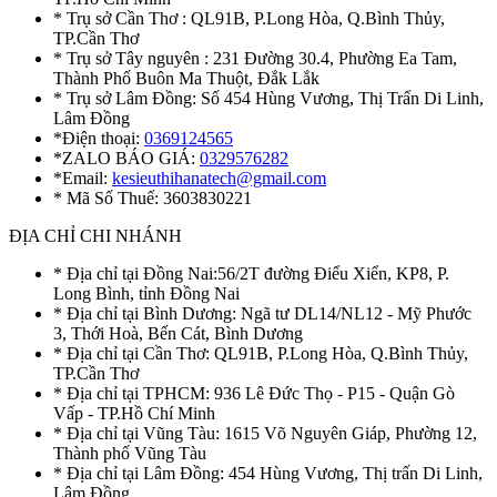
* Trụ sở Cần Thơ : QL91B, P.Long Hòa, Q.Bình Thủy,
TP.Cần Thơ
* Trụ sở Tây nguyên : 231 Đường 30.4, Phường Ea Tam,
Thành Phố Buôn Ma Thuột, Đắk Lắk
* Trụ sở Lâm Đồng: Số 454 Hùng Vương, Thị Trấn Di Linh,
Lâm Đồng
*Điện thoại:
0369124565
*ZALO BÁO GIÁ:
0329576282
*Email:
kesieuthihanatech@gmail.com
* Mã Số Thuế: 3603830221
ĐỊA CHỈ CHI NHÁNH
* Địa chỉ tại Đồng Nai:56/2T đường Điểu Xiển, KP8, P.
Long Bình, tỉnh Đồng Nai
* Địa chỉ tại Bình Dương: Ngã tư DL14/NL12 - Mỹ Phước
3, Thới Hoà, Bến Cát, Bình Dương
* Địa chỉ tại Cần Thơ: QL91B, P.Long Hòa, Q.Bình Thủy,
TP.Cần Thơ
* Địa chỉ tại TPHCM: 936 Lê Đức Thọ - P15 - Quận Gò
Vấp - TP.Hồ Chí Minh
* Địa chỉ tại Vũng Tàu: 1615 Võ Nguyên Giáp, Phường 12,
Thành phố Vũng Tàu
* Địa chỉ tại Lâm Đồng: 454 Hùng Vương, Thị trấn Di Linh,
Lâm Đồng