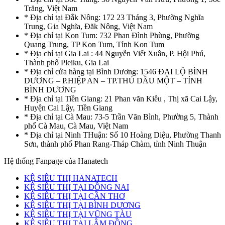
Trăng, Việt Nam
* Địa chỉ tại Đắk Nông: 172 23 Tháng 3, Phường Nghĩa
Trung, Gia Nghĩa, Đăk Nông, Việt Nam
* Địa chỉ tại Kon Tum: 732 Phan Đình Phùng, Phường
Quang Trung, TP Kon Tum, Tỉnh Kon Tum
* Địa chỉ tại Gia Lai : 44 Nguyễn Viết Xuân, P. Hội Phú,
Thành phố Pleiku, Gia Lai
* Địa chỉ cửa hàng tại Bình Dương: 1546 ĐẠI LỘ BÌNH
DƯƠNG – P.HIỆP AN – TP.THỦ DẦU MỘT – TỈNH
BÌNH DƯƠNG
* Địa chỉ tại Tiền Giang: 21 Phan văn Kiêu , Thị xã Cai Lậy,
Huyện Cai Lậy, Tiền Giang
* Địa chỉ tại Cà Mau: 73-5 Trần Văn Bình, Phường 5, Thành
phố Cà Mau, Cà Mau, Việt Nam
* Địa chỉ tại Ninh THuận: Số 10 Hoàng Diệu, Phường Thanh
Sơn, thành phố Phan Rang-Tháp Chàm, tỉnh Ninh Thuận
Hệ thống Fanpage của Hanatech
KỆ SIÊU THỊ HANATECH
KỆ SIÊU THỊ TẠI ĐỒNG NAI
KỆ SIÊU THỊ TẠI CẦN THƠ
KỆ SIÊU THỊ TẠI BÌNH DƯƠNG
KỆ SIÊU THỊ TẠI VŨNG TÀU
KỆ SIÊU THỊ TẠI LÂM ĐỒNG