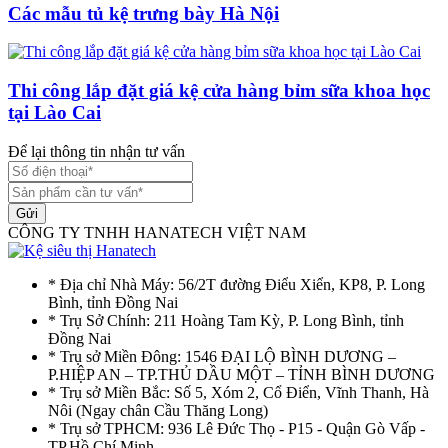
Các mẫu tủ kệ trưng bày Hà Nội
Thi công lắp đặt giá kệ cửa hàng bỉm sữa khoa học
tại Lào Cai
Để lại thông tin nhận tư vấn
Gửi
CÔNG TY TNHH HANATECH VIỆT NAM
* Địa chỉ Nhà Máy: 56/2T đường Điểu Xiển, KP8, P. Long
Bình, tỉnh Đồng Nai
* Trụ Sở Chính: 211 Hoàng Tam Kỳ, P. Long Bình, tỉnh
Đồng Nai
* Trụ sở Miền Đông: 1546 ĐẠI LỘ BÌNH DƯƠNG –
P.HIỆP AN – TP.THỦ DẦU MỘT – TỈNH BÌNH DƯƠNG
* Trụ sở Miền Bắc: Số 5, Xóm 2, Cổ Điển, Vĩnh Thanh, Hà
Nôi (Ngay chân Cầu Thăng Long)
* Trụ sở TPHCM: 936 Lê Đức Thọ - P15 - Quận Gò Vấp -
TP.Hồ Chí Minh