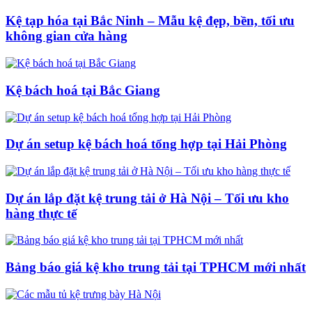
Kệ tạp hóa tại Bắc Ninh – Mẫu kệ đẹp, bền, tối ưu
không gian cửa hàng
Kệ bách hoá tại Bắc Giang
Dự án setup kệ bách hoá tổng hợp tại Hải Phòng
Dự án lắp đặt kệ trung tải ở Hà Nội – Tối ưu kho
hàng thực tế
Bảng báo giá kệ kho trung tải tại TPHCM mới nhất