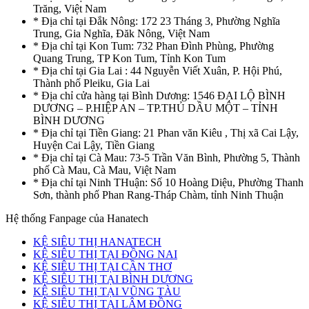
Trăng, Việt Nam
* Địa chỉ tại Đắk Nông: 172 23 Tháng 3, Phường Nghĩa
Trung, Gia Nghĩa, Đăk Nông, Việt Nam
* Địa chỉ tại Kon Tum: 732 Phan Đình Phùng, Phường
Quang Trung, TP Kon Tum, Tỉnh Kon Tum
* Địa chỉ tại Gia Lai : 44 Nguyễn Viết Xuân, P. Hội Phú,
Thành phố Pleiku, Gia Lai
* Địa chỉ cửa hàng tại Bình Dương: 1546 ĐẠI LỘ BÌNH
DƯƠNG – P.HIỆP AN – TP.THỦ DẦU MỘT – TỈNH
BÌNH DƯƠNG
* Địa chỉ tại Tiền Giang: 21 Phan văn Kiêu , Thị xã Cai Lậy,
Huyện Cai Lậy, Tiền Giang
* Địa chỉ tại Cà Mau: 73-5 Trần Văn Bình, Phường 5, Thành
phố Cà Mau, Cà Mau, Việt Nam
* Địa chỉ tại Ninh THuận: Số 10 Hoàng Diệu, Phường Thanh
Sơn, thành phố Phan Rang-Tháp Chàm, tỉnh Ninh Thuận
Hệ thống Fanpage của Hanatech
KỆ SIÊU THỊ HANATECH
KỆ SIÊU THỊ TẠI ĐỒNG NAI
KỆ SIÊU THỊ TẠI CẦN THƠ
KỆ SIÊU THỊ TẠI BÌNH DƯƠNG
KỆ SIÊU THỊ TẠI VŨNG TÀU
KỆ SIÊU THỊ TẠI LÂM ĐỒNG