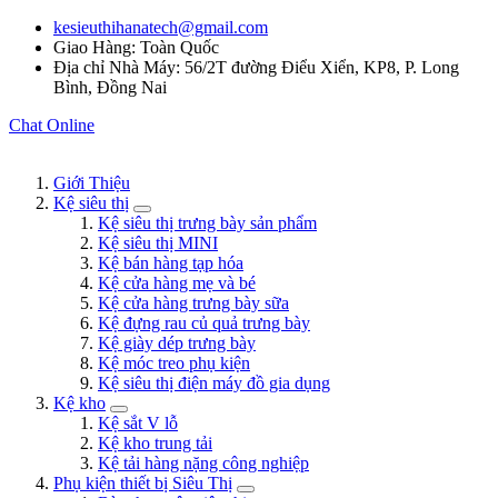
kesieuthihanatech@gmail.com
Giao Hàng: Toàn Quốc
Địa chỉ Nhà Máy: 56/2T đường Điểu Xiển, KP8, P. Long
Bình, Đồng Nai
Chat Online
Giới Thiệu
Kệ siêu thị
Kệ siêu thị trưng bày sản phẩm
Kệ siêu thị MINI
Kệ bán hàng tạp hóa
Kệ cửa hàng mẹ và bé
Kệ cửa hàng trưng bày sữa
Kệ đựng rau củ quả trưng bày
Kệ giày dép trưng bày
Kệ móc treo phụ kiện
Kệ siêu thị điện máy đồ gia dụng
Kệ kho
Kệ sắt V lỗ
Kệ kho trung tải
Kệ tải hàng nặng công nghiệp
Phụ kiện thiết bị Siêu Thị