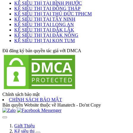
KỆ SIÊU THỊ TẠI BÌNH PHƯỚC
KỆ SIÊU THỊ TẠI ĐỒNG THÁP
KỆ SIÊU THỊ TẠI THỦ ĐỨC TPHCM
KỆ SIÊU THỊ TẠI TÂY NINH
KỆ SIÊU THỊ TẠI LONG AN
KỆ SIÊU THỊ TẠI ĐẮK LẮK
KỆ SIÊU THỊ TẠI ĐẮK NÔNG
KỆ SIÊU THỊ TẠI KON TUM
Đã đăng ký bản quyền tác giả với DMCA
Chính sách bảo mật
CHÍNH SÁCH BẢO MẬT
Bản quyền Website thuộc về Hanatech - Do'nt Copy
Giới Thiệu
Kệ siêu thị