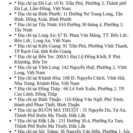
* Địa chỉ tại Đà Lạt: 10 Đ. Trần Phú, Phường 3, Thành phố
Đà Lạt, Lâm Đồng, Việt Nam
* Địa chỉ tại Bình Phước: 11 Đường Nơ Trang Long, Tân
Bình, Đồng Xoài, Bình Phước
* Địa chỉ tại Tây Ninh: 610 Đường 30 tháng 4, Phường 3,
Tây Ninh
* Địa chỉ tại Long An: 67 Đ. Phan Văn Mảng, TT. Bến Lức,
Bến Lức, Long An, Việt Nam
* Địa chỉ tại Kiên Giang: 91 Trần Phú, Phường Vĩnh Thanh,
TP Rạch Giá, tỉnh Kiên Giang
* Địa chỉ tại Bến Tre: 200A1 Đại Lộ Đồng Khởi, P. Phú
Khương, Bến Tre
* Địa chỉ tại Vĩnh Long: 142 Nguyễn Huệ, Phường 2, Vĩnh
Long, Việt Nam
* Địa chỉ tại Khánh Hòa: 108 Đ. Nguyễn Chích, Vĩnh Hải,
Nha Trang, Khánh Hòa, Việt Nam
* Địa chỉ tại Đồng Tháp : 66 Lê Anh Xuân, Phường 2, TP.
Cao Lãnh, Đồng Tháp
* Địa chỉ tại Bình Thuận : 110 Đặng Văn Ngữ, Phú Trinh,
thành phố Phan Thiết, Bình Thuận
* Địa chỉ tại BUÔN MA THUỘT : 35 Nguyễn Du, Tự An,
Thành Phố Buôn Ma Thuột, Đắk Lắk
* Địa chỉ tại Đắk Lắk : 231 Đường 30.4, Phường Ea Tam,
Thành Phố Buôn Ma Thuột, Đắk Lắk
* Địa chỉ tại Sóc Trăng: 36 Nguyễn Văn Hữu, Phường 1, Sóc