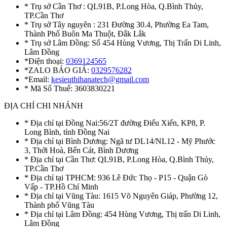
* Trụ sở Cần Thơ : QL91B, P.Long Hòa, Q.Bình Thủy,
TP.Cần Thơ
* Trụ sở Tây nguyên : 231 Đường 30.4, Phường Ea Tam,
Thành Phố Buôn Ma Thuột, Đắk Lắk
* Trụ sở Lâm Đồng: Số 454 Hùng Vương, Thị Trấn Di Linh,
Lâm Đồng
*Điện thoại:
0369124565
*ZALO BÁO GIÁ:
0329576282
*Email:
kesieuthihanatech@gmail.com
* Mã Số Thuế: 3603830221
ĐỊA CHỈ CHI NHÁNH
* Địa chỉ tại Đồng Nai:56/2T đường Điểu Xiển, KP8, P.
Long Bình, tỉnh Đồng Nai
* Địa chỉ tại Bình Dương: Ngã tư DL14/NL12 - Mỹ Phước
3, Thới Hoà, Bến Cát, Bình Dương
* Địa chỉ tại Cần Thơ: QL91B, P.Long Hòa, Q.Bình Thủy,
TP.Cần Thơ
* Địa chỉ tại TPHCM: 936 Lê Đức Thọ - P15 - Quận Gò
Vấp - TP.Hồ Chí Minh
* Địa chỉ tại Vũng Tàu: 1615 Võ Nguyên Giáp, Phường 12,
Thành phố Vũng Tàu
* Địa chỉ tại Lâm Đồng: 454 Hùng Vương, Thị trấn Di Linh,
Lâm Đồng