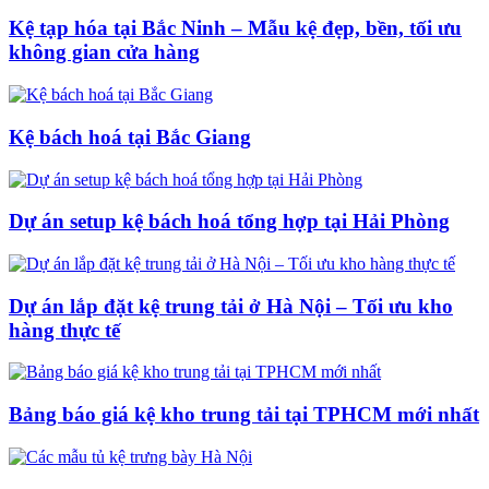
Kệ tạp hóa tại Bắc Ninh – Mẫu kệ đẹp, bền, tối ưu
không gian cửa hàng
Kệ bách hoá tại Bắc Giang
Dự án setup kệ bách hoá tổng hợp tại Hải Phòng
Dự án lắp đặt kệ trung tải ở Hà Nội – Tối ưu kho
hàng thực tế
Bảng báo giá kệ kho trung tải tại TPHCM mới nhất