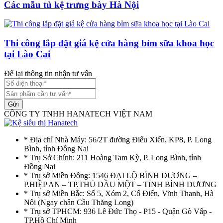
Các mẫu tủ kệ trưng bày Hà Nội
Thi công lắp đặt giá kệ cửa hàng bỉm sữa khoa học
tại Lào Cai
Để lại thông tin nhận tư vấn
Gửi
CÔNG TY TNHH HANATECH VIỆT NAM
* Địa chỉ Nhà Máy: 56/2T đường Điểu Xiển, KP8, P. Long
Bình, tỉnh Đồng Nai
* Trụ Sở Chính: 211 Hoàng Tam Kỳ, P. Long Bình, tỉnh
Đồng Nai
* Trụ sở Miền Đông: 1546 ĐẠI LỘ BÌNH DƯƠNG –
P.HIỆP AN – TP.THỦ DẦU MỘT – TỈNH BÌNH DƯƠNG
* Trụ sở Miền Bắc: Số 5, Xóm 2, Cổ Điển, Vĩnh Thanh, Hà
Nôi (Ngay chân Cầu Thăng Long)
* Trụ sở TPHCM: 936 Lê Đức Thọ - P15 - Quận Gò Vấp -
TP.Hồ Chí Minh