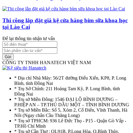
Thi công lắp đặt giá kệ cửa hàng bỉm sữa khoa học
tại Lào Cai
Để lại thông tin nhận tư vấn
Gửi
CÔNG TY TNHH HANATECH VIỆT NAM
* Địa chỉ Nhà Máy: 56/2T đường Điểu Xiển, KP8, P. Long
Bình, tỉnh Đồng Nai
* Trụ Sở Chính: 211 Hoàng Tam Kỳ, P. Long Bình, tỉnh
Đồng Nai
* Trụ sở Miền Đông: 1546 ĐẠI LỘ BÌNH DƯƠNG –
P.HIỆP AN – TP.THỦ DẦU MỘT – TỈNH BÌNH DƯƠNG
* Trụ sở Miền Bắc: Số 5, Xóm 2, Cổ Điển, Vĩnh Thanh, Hà
Nôi (Ngay chân Cầu Thăng Long)
* Trụ sở TPHCM: 936 Lê Đức Thọ - P15 - Quận Gò Vấp -
TP.Hồ Chí Minh
* Trụ sở Cần Thơ : QL91B, P.Long Hòa, Q.Bình Thủy,