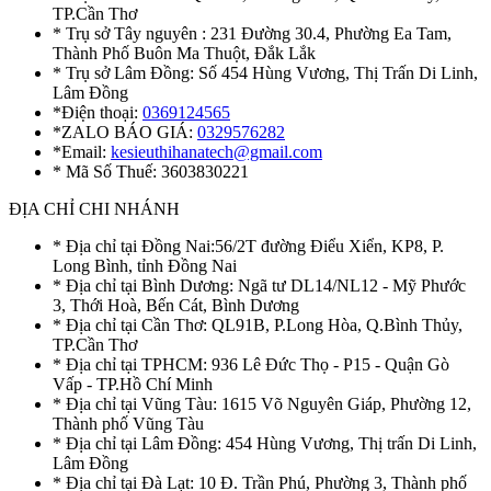
TP.Cần Thơ
* Trụ sở Tây nguyên : 231 Đường 30.4, Phường Ea Tam,
Thành Phố Buôn Ma Thuột, Đắk Lắk
* Trụ sở Lâm Đồng: Số 454 Hùng Vương, Thị Trấn Di Linh,
Lâm Đồng
*Điện thoại:
0369124565
*ZALO BÁO GIÁ:
0329576282
*Email:
kesieuthihanatech@gmail.com
* Mã Số Thuế: 3603830221
ĐỊA CHỈ CHI NHÁNH
* Địa chỉ tại Đồng Nai:56/2T đường Điểu Xiển, KP8, P.
Long Bình, tỉnh Đồng Nai
* Địa chỉ tại Bình Dương: Ngã tư DL14/NL12 - Mỹ Phước
3, Thới Hoà, Bến Cát, Bình Dương
* Địa chỉ tại Cần Thơ: QL91B, P.Long Hòa, Q.Bình Thủy,
TP.Cần Thơ
* Địa chỉ tại TPHCM: 936 Lê Đức Thọ - P15 - Quận Gò
Vấp - TP.Hồ Chí Minh
* Địa chỉ tại Vũng Tàu: 1615 Võ Nguyên Giáp, Phường 12,
Thành phố Vũng Tàu
* Địa chỉ tại Lâm Đồng: 454 Hùng Vương, Thị trấn Di Linh,
Lâm Đồng
* Địa chỉ tại Đà Lạt: 10 Đ. Trần Phú, Phường 3, Thành phố