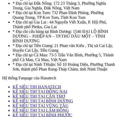
* Địa chỉ tại Đắk Nông: 172 23 Tháng 3, Phường Nghĩa
Trung, Gia Nghĩa, Đăk Nông, Việt Nam
* Địa chỉ tại Kon Tum: 732 Phan Đình Phùng, Phường
Quang Trung, TP Kon Tum, Tỉnh Kon Tum
* Địa chỉ tại Gia Lai : 44 Nguyễn Viết Xuân, P. Hội Phú,
Thành phố Pleiku, Gia Lai
* Địa chỉ cửa hàng tại Bình Dương: 1546 ĐẠI LỘ BÌNH
DƯƠNG – P.HIỆP AN – TP.THỦ DẦU MỘT – TỈNH
BÌNH DƯƠNG
* Địa chỉ tại Tiền Giang: 21 Phan văn Kiêu , Thị xã Cai Lậy,
Huyện Cai Lậy, Tiền Giang
* Địa chỉ tại Cà Mau: 73-5 Trần Văn Bình, Phường 5, Thành
phố Cà Mau, Cà Mau, Việt Nam
* Địa chỉ tại Ninh THuận: Số 10 Hoàng Diệu, Phường Thanh
Sơn, thành phố Phan Rang-Tháp Chàm, tỉnh Ninh Thuận
Hệ thống Fanpage của Hanatech
KỆ SIÊU THỊ HANATECH
KỆ SIÊU THỊ TẠI ĐỒNG NAI
KỆ SIÊU THỊ TẠI CẦN THƠ
KỆ SIÊU THỊ TẠI BÌNH DƯƠNG
KỆ SIÊU THỊ TẠI VŨNG TÀU
KỆ SIÊU THỊ TẠI LÂM ĐỒNG
KỆ SIÊU THỊ TẠI BÌNH PHƯỚC