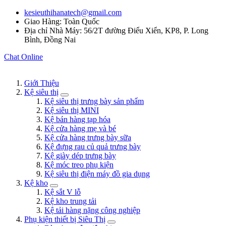
kesieuthihanatech@gmail.com
Giao Hàng: Toàn Quốc
Địa chỉ Nhà Máy: 56/2T đường Điểu Xiển, KP8, P. Long
Bình, Đồng Nai
Chat Online
Giới Thiệu
Kệ siêu thị
Kệ siêu thị trưng bày sản phẩm
Kệ siêu thị MINI
Kệ bán hàng tạp hóa
Kệ cửa hàng mẹ và bé
Kệ cửa hàng trưng bày sữa
Kệ đựng rau củ quả trưng bày
Kệ giày dép trưng bày
Kệ móc treo phụ kiện
Kệ siêu thị điện máy đồ gia dụng
Kệ kho
Kệ sắt V lỗ
Kệ kho trung tải
Kệ tải hàng nặng công nghiệp
Phụ kiện thiết bị Siêu Thị