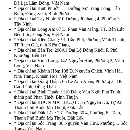
Đà Lạt, Lâm Đồng, Việt Nam
* Địa chỉ tại Bình Phước: 11 Đường Nơ Trang Long, Tân
Bình, Đồng Xoài, Bình Phước
* Địa chỉ tại Tây Ninh: 610 Đường 30 tháng 4, Phường 3,
Tây Ninh
* Địa chỉ tại Long An: 67 Đ. Phan Văn Mảng, TT. Bến Lức,
Bến Lức, Long An, Việt Nam
* Địa chỉ tại Kiên Giang: 91 Trần Phú, Phường Vĩnh Thanh,
TP Rạch Giá, tỉnh Kiên Giang
* Địa chỉ tại Bến Tre: 200A1 Đại Lộ Đồng Khởi, P. Phú
Khương, Bến Tre
* Địa chỉ tại Vĩnh Long: 142 Nguyễn Huệ, Phường 2, Vĩnh
Long, Việt Nam
* Địa chỉ tại Khánh Hòa: 108 Đ. Nguyễn Chích, Vĩnh Hải,
Nha Trang, Khánh Hòa, Việt Nam
* Địa chỉ tại Đồng Tháp : 66 Lê Anh Xuân, Phường 2, TP.
Cao Lãnh, Đồng Tháp
* Địa chỉ tại Bình Thuận : 110 Đặng Văn Ngữ, Phú Trinh,
thành phố Phan Thiết, Bình Thuận
* Địa chỉ tại BUÔN MA THUỘT : 35 Nguyễn Du, Tự An,
Thành Phố Buôn Ma Thuột, Đắk Lắk
* Địa chỉ tại Đắk Lắk : 231 Đường 30.4, Phường Ea Tam,
Thành Phố Buôn Ma Thuột, Đắk Lắk
* Địa chỉ tại Sóc Trăng: 36 Nguyễn Văn Hữu, Phường 1, Sóc
Trăng, Việt Nam