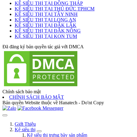
KỆ SIÊU THỊ TẠI ĐỒNG THÁP
KỆ SIÊU THỊ TẠI THỦ ĐỨC TPHCM
KỆ SIÊU THỊ TẠI TÂY NINH
KỆ SIÊU THỊ TẠI LONG AN
KỆ SIÊU THỊ TẠI ĐẮK LẮK
KỆ SIÊU THỊ TẠI ĐẮK NÔNG
KỆ SIÊU THỊ TẠI KON TUM
Đã đăng ký bản quyền tác giả với DMCA
Chính sách bảo mật
CHÍNH SÁCH BẢO MẬT
Bản quyền Website thuộc về Hanatech - Do'nt Copy
Giới Thiệu
Kệ siêu thị
Kệ siêu thị trưng bày sản phẩm