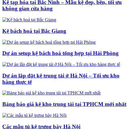
Kệ tạp hóa tại Bắc Ninh – Mẫu kệ đẹp, bền, tối ưu
không gian cửa hàng
Kệ bách hoá tại Bắc Giang
Dự án setup kệ bách hoá tổng hợp tại Hải Phòng
Dự án lắp đặt kệ trung tải ở Hà Nội – Tối ưu kho
hàng thực tế
Bảng báo giá kệ kho trung tải tại TPHCM mới nhất
Các mẫu tủ kệ trưng bày Hà Nội