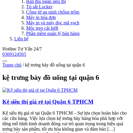
Bàn thu ngân siêu thị
Tủ sắt Locker
Công từ an ninh chống trộm
Máy in hóa đơn
Máy in và máy đọc mã vạch
Móc treo cài lưới
Phần mềm quản lý bán hàng
Liên hệ
Hotline Tư Vấn 24/7
0369124565
Trang chủ
/
kệ trưng bày đồ uống tại quận 6
kệ trưng bày đồ uống tại quận 6
Kệ siêu thị giá rẻ tại Quận 6 TPHCM
Kệ siêu thị giá rẻ tại Quận 6 TPHCM – Sự lựa chọn hoàn hảo cho
các cửa hàng. Việc lựa chọn kệ trưng bày hàng hóa phù hợp với
từng mô hình kinh doanh đóng vai trò quan trọng trong hiệu quả
trưng bày sản phẩm, tối ưu hóa không gian và đảm bảo […]