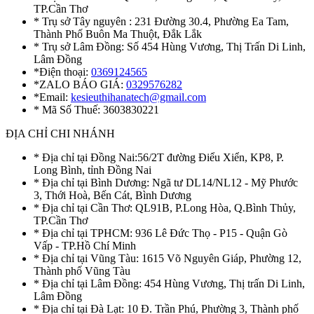
TP.Cần Thơ
* Trụ sở Tây nguyên : 231 Đường 30.4, Phường Ea Tam,
Thành Phố Buôn Ma Thuột, Đắk Lắk
* Trụ sở Lâm Đồng: Số 454 Hùng Vương, Thị Trấn Di Linh,
Lâm Đồng
*Điện thoại:
0369124565
*ZALO BÁO GIÁ:
0329576282
*Email:
kesieuthihanatech@gmail.com
* Mã Số Thuế: 3603830221
ĐỊA CHỈ CHI NHÁNH
* Địa chỉ tại Đồng Nai:56/2T đường Điểu Xiển, KP8, P.
Long Bình, tỉnh Đồng Nai
* Địa chỉ tại Bình Dương: Ngã tư DL14/NL12 - Mỹ Phước
3, Thới Hoà, Bến Cát, Bình Dương
* Địa chỉ tại Cần Thơ: QL91B, P.Long Hòa, Q.Bình Thủy,
TP.Cần Thơ
* Địa chỉ tại TPHCM: 936 Lê Đức Thọ - P15 - Quận Gò
Vấp - TP.Hồ Chí Minh
* Địa chỉ tại Vũng Tàu: 1615 Võ Nguyên Giáp, Phường 12,
Thành phố Vũng Tàu
* Địa chỉ tại Lâm Đồng: 454 Hùng Vương, Thị trấn Di Linh,
Lâm Đồng
* Địa chỉ tại Đà Lạt: 10 Đ. Trần Phú, Phường 3, Thành phố