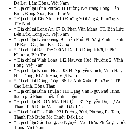
Đà Lạt, Lâm Đồng, Việt Nam
* Địa chỉ tại Bình Phước: 11 Đường Nơ Trang Long, Tân
Bình, Đồng Xoài, Bình Phước
* Địa chỉ tại Tây Ninh: 610 Đường 30 tháng 4, Phường 3,
Tây Ninh
* Địa chỉ tại Long An: 67 Đ. Phan Văn Mảng, TT. Bến Lức,
Bến Lức, Long An, Việt Nam
* Địa chỉ tại Kiên Giang: 91 Trần Phú, Phường Vĩnh Thanh,
TP Rạch Giá, tỉnh Kiên Giang
* Địa chỉ tại Bến Tre: 200A1 Đại Lộ Đồng Khởi, P. Phú
Khương, Bến Tre
* Địa chỉ tại Vĩnh Long: 142 Nguyễn Huệ, Phường 2, Vĩnh
Long, Việt Nam
* Địa chỉ tại Khánh Hòa: 108 Đ. Nguyễn Chích, Vĩnh Hải,
Nha Trang, Khánh Hòa, Việt Nam
* Địa chỉ tại Đồng Tháp : 66 Lê Anh Xuân, Phường 2, TP.
Cao Lãnh, Đồng Tháp
* Địa chỉ tại Bình Thuận : 110 Đặng Văn Ngữ, Phú Trinh,
thành phố Phan Thiết, Bình Thuận
* Địa chỉ tại BUÔN MA THUỘT : 35 Nguyễn Du, Tự An,
Thành Phố Buôn Ma Thuột, Đắk Lắk
* Địa chỉ tại Đắk Lắk : 231 Đường 30.4, Phường Ea Tam,
Thành Phố Buôn Ma Thuột, Đắk Lắk
* Địa chỉ tại Sóc Trăng: 36 Nguyễn Văn Hữu, Phường 1, Sóc
Trăng, Việt Nam