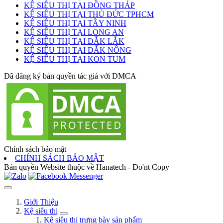
KỆ SIÊU THỊ TẠI ĐỒNG THÁP
KỆ SIÊU THỊ TẠI THỦ ĐỨC TPHCM
KỆ SIÊU THỊ TẠI TÂY NINH
KỆ SIÊU THỊ TẠI LONG AN
KỆ SIÊU THỊ TẠI ĐẮK LẮK
KỆ SIÊU THỊ TẠI ĐẮK NÔNG
KỆ SIÊU THỊ TẠI KON TUM
Đã đăng ký bản quyền tác giả với DMCA
Chính sách bảo mật
CHÍNH SÁCH BẢO MẬT
Bản quyền Website thuộc về Hanatech - Do'nt Copy
Giới Thiệu
Kệ siêu thị
Kệ siêu thị trưng bày sản phẩm