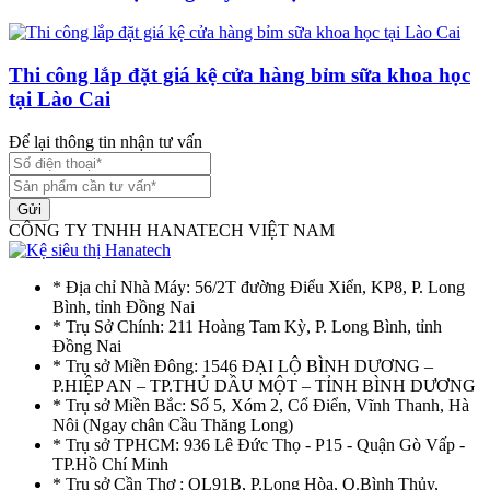
Thi công lắp đặt giá kệ cửa hàng bỉm sữa khoa học
tại Lào Cai
Để lại thông tin nhận tư vấn
Gửi
CÔNG TY TNHH HANATECH VIỆT NAM
* Địa chỉ Nhà Máy: 56/2T đường Điểu Xiển, KP8, P. Long
Bình, tỉnh Đồng Nai
* Trụ Sở Chính: 211 Hoàng Tam Kỳ, P. Long Bình, tỉnh
Đồng Nai
* Trụ sở Miền Đông: 1546 ĐẠI LỘ BÌNH DƯƠNG –
P.HIỆP AN – TP.THỦ DẦU MỘT – TỈNH BÌNH DƯƠNG
* Trụ sở Miền Bắc: Số 5, Xóm 2, Cổ Điển, Vĩnh Thanh, Hà
Nôi (Ngay chân Cầu Thăng Long)
* Trụ sở TPHCM: 936 Lê Đức Thọ - P15 - Quận Gò Vấp -
TP.Hồ Chí Minh
* Trụ sở Cần Thơ : QL91B, P.Long Hòa, Q.Bình Thủy,