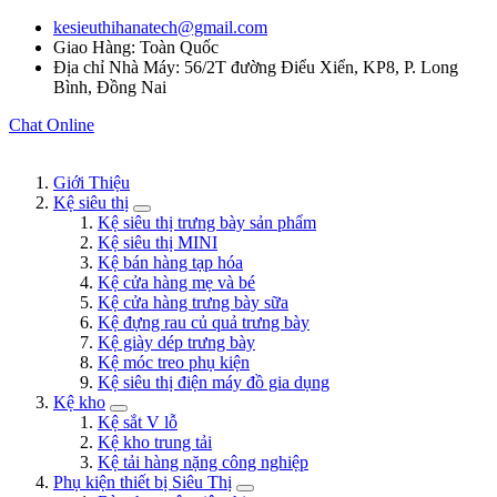
kesieuthihanatech@gmail.com
Giao Hàng: Toàn Quốc
Địa chỉ Nhà Máy: 56/2T đường Điểu Xiển, KP8, P. Long
Bình, Đồng Nai
Chat Online
Giới Thiệu
Kệ siêu thị
Kệ siêu thị trưng bày sản phẩm
Kệ siêu thị MINI
Kệ bán hàng tạp hóa
Kệ cửa hàng mẹ và bé
Kệ cửa hàng trưng bày sữa
Kệ đựng rau củ quả trưng bày
Kệ giày dép trưng bày
Kệ móc treo phụ kiện
Kệ siêu thị điện máy đồ gia dụng
Kệ kho
Kệ sắt V lỗ
Kệ kho trung tải
Kệ tải hàng nặng công nghiệp
Phụ kiện thiết bị Siêu Thị