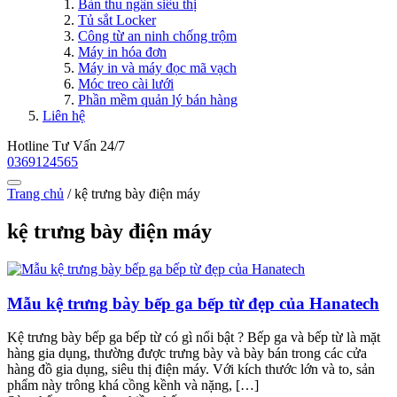
Bàn thu ngân siêu thị
Tủ sắt Locker
Công từ an ninh chống trộm
Máy in hóa đơn
Máy in và máy đọc mã vạch
Móc treo cài lưới
Phần mềm quản lý bán hàng
Liên hệ
Hotline Tư Vấn 24/7
0369124565
Trang chủ
/
kệ trưng bày điện máy
kệ trưng bày điện máy
Mẫu kệ trưng bày bếp ga bếp từ đẹp của Hanatech
Kệ trưng bày bếp ga bếp từ có gì nổi bật ? Bếp ga và bếp từ là mặt
hàng gia dụng, thường được trưng bày và bày bán trong các cửa
hàng đồ gia dụng, siêu thị điện máy. Với kích thước lớn và to, sản
phẩm này trông khá cồng kềnh và nặng, […]