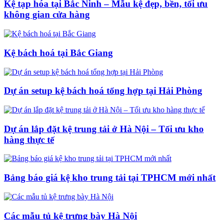
Kệ tạp hóa tại Bắc Ninh – Mẫu kệ đẹp, bền, tối ưu
không gian cửa hàng
Kệ bách hoá tại Bắc Giang
Dự án setup kệ bách hoá tổng hợp tại Hải Phòng
Dự án lắp đặt kệ trung tải ở Hà Nội – Tối ưu kho
hàng thực tế
Bảng báo giá kệ kho trung tải tại TPHCM mới nhất
Các mẫu tủ kệ trưng bày Hà Nội