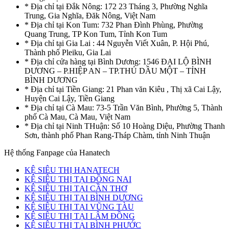
* Địa chỉ tại Đắk Nông: 172 23 Tháng 3, Phường Nghĩa
Trung, Gia Nghĩa, Đăk Nông, Việt Nam
* Địa chỉ tại Kon Tum: 732 Phan Đình Phùng, Phường
Quang Trung, TP Kon Tum, Tỉnh Kon Tum
* Địa chỉ tại Gia Lai : 44 Nguyễn Viết Xuân, P. Hội Phú,
Thành phố Pleiku, Gia Lai
* Địa chỉ cửa hàng tại Bình Dương: 1546 ĐẠI LỘ BÌNH
DƯƠNG – P.HIỆP AN – TP.THỦ DẦU MỘT – TỈNH
BÌNH DƯƠNG
* Địa chỉ tại Tiền Giang: 21 Phan văn Kiêu , Thị xã Cai Lậy,
Huyện Cai Lậy, Tiền Giang
* Địa chỉ tại Cà Mau: 73-5 Trần Văn Bình, Phường 5, Thành
phố Cà Mau, Cà Mau, Việt Nam
* Địa chỉ tại Ninh THuận: Số 10 Hoàng Diệu, Phường Thanh
Sơn, thành phố Phan Rang-Tháp Chàm, tỉnh Ninh Thuận
Hệ thống Fanpage của Hanatech
KỆ SIÊU THỊ HANATECH
KỆ SIÊU THỊ TẠI ĐỒNG NAI
KỆ SIÊU THỊ TẠI CẦN THƠ
KỆ SIÊU THỊ TẠI BÌNH DƯƠNG
KỆ SIÊU THỊ TẠI VŨNG TÀU
KỆ SIÊU THỊ TẠI LÂM ĐỒNG
KỆ SIÊU THỊ TẠI BÌNH PHƯỚC