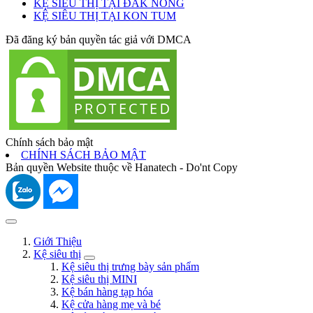
KỆ SIÊU THỊ TẠI ĐẮK NÔNG
KỆ SIÊU THỊ TẠI KON TUM
Đã đăng ký bản quyền tác giả với DMCA
Chính sách bảo mật
CHÍNH SÁCH BẢO MẬT
Bản quyền Website thuộc về Hanatech - Do'nt Copy
Giới Thiệu
Kệ siêu thị
Kệ siêu thị trưng bày sản phẩm
Kệ siêu thị MINI
Kệ bán hàng tạp hóa
Kệ cửa hàng mẹ và bé