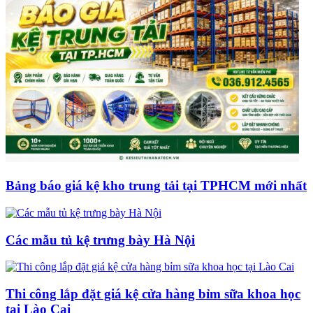
Bảng báo giá kệ kho trung tải tại TPHCM mới nhất
Các mẫu tủ kệ trưng bày Hà Nội
Thi công lắp đặt giá kệ cửa hàng bỉm sữa khoa học
tại Lào Cai