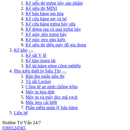
Kệ siêu thị trưng bày sản phẩm
Kệ siêu thị MINI
Kệ bán hàng tạp hóa
Kệ cửa hàng mẹ và bé
Kệ cửa hàng trưng bày sữa
Kệ đựng rau củ quả trưng bày
Kệ giày dép trưng bày
Kệ móc treo phụ kiện
Kệ siêu thị điện máy đồ gia dụng
Kệ kho
Kệ sắt V lỗ
Kệ kho trung tải
Kệ tải hàng nặng công nghiệp
Phụ kiện thiết bị Siêu Thị
Bàn thu ngân siêu thị
Tủ sắt Locker
Công từ an ninh chống trộm
Máy in hóa đơn
Máy in và máy đọc mã vạch
Móc treo cài lưới
Phần mềm quản lý bán hàng
Liên hệ
Hotline Tư Vấn 24/7
0369124565