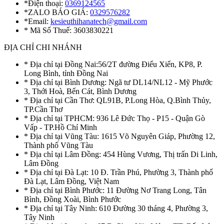
*Điện thoại:
0369124565
*ZALO BÁO GIÁ:
0329576282
*Email:
kesieuthihanatech@gmail.com
* Mã Số Thuế: 3603830221
ĐỊA CHỈ CHI NHÁNH
* Địa chỉ tại Đồng Nai:56/2T đường Điểu Xiển, KP8, P.
Long Bình, tỉnh Đồng Nai
* Địa chỉ tại Bình Dương: Ngã tư DL14/NL12 - Mỹ Phước
3, Thới Hoà, Bến Cát, Bình Dương
* Địa chỉ tại Cần Thơ: QL91B, P.Long Hòa, Q.Bình Thủy,
TP.Cần Thơ
* Địa chỉ tại TPHCM: 936 Lê Đức Thọ - P15 - Quận Gò
Vấp - TP.Hồ Chí Minh
* Địa chỉ tại Vũng Tàu: 1615 Võ Nguyên Giáp, Phường 12,
Thành phố Vũng Tàu
* Địa chỉ tại Lâm Đồng: 454 Hùng Vương, Thị trấn Di Linh,
Lâm Đồng
* Địa chỉ tại Đà Lạt: 10 Đ. Trần Phú, Phường 3, Thành phố
Đà Lạt, Lâm Đồng, Việt Nam
* Địa chỉ tại Bình Phước: 11 Đường Nơ Trang Long, Tân
Bình, Đồng Xoài, Bình Phước
* Địa chỉ tại Tây Ninh: 610 Đường 30 tháng 4, Phường 3,
Tây Ninh