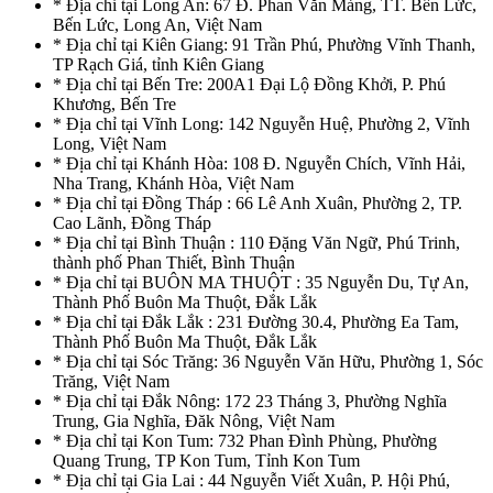
* Địa chỉ tại Long An: 67 Đ. Phan Văn Mảng, TT. Bến Lức,
Bến Lức, Long An, Việt Nam
* Địa chỉ tại Kiên Giang: 91 Trần Phú, Phường Vĩnh Thanh,
TP Rạch Giá, tỉnh Kiên Giang
* Địa chỉ tại Bến Tre: 200A1 Đại Lộ Đồng Khởi, P. Phú
Khương, Bến Tre
* Địa chỉ tại Vĩnh Long: 142 Nguyễn Huệ, Phường 2, Vĩnh
Long, Việt Nam
* Địa chỉ tại Khánh Hòa: 108 Đ. Nguyễn Chích, Vĩnh Hải,
Nha Trang, Khánh Hòa, Việt Nam
* Địa chỉ tại Đồng Tháp : 66 Lê Anh Xuân, Phường 2, TP.
Cao Lãnh, Đồng Tháp
* Địa chỉ tại Bình Thuận : 110 Đặng Văn Ngữ, Phú Trinh,
thành phố Phan Thiết, Bình Thuận
* Địa chỉ tại BUÔN MA THUỘT : 35 Nguyễn Du, Tự An,
Thành Phố Buôn Ma Thuột, Đắk Lắk
* Địa chỉ tại Đắk Lắk : 231 Đường 30.4, Phường Ea Tam,
Thành Phố Buôn Ma Thuột, Đắk Lắk
* Địa chỉ tại Sóc Trăng: 36 Nguyễn Văn Hữu, Phường 1, Sóc
Trăng, Việt Nam
* Địa chỉ tại Đắk Nông: 172 23 Tháng 3, Phường Nghĩa
Trung, Gia Nghĩa, Đăk Nông, Việt Nam
* Địa chỉ tại Kon Tum: 732 Phan Đình Phùng, Phường
Quang Trung, TP Kon Tum, Tỉnh Kon Tum
* Địa chỉ tại Gia Lai : 44 Nguyễn Viết Xuân, P. Hội Phú,