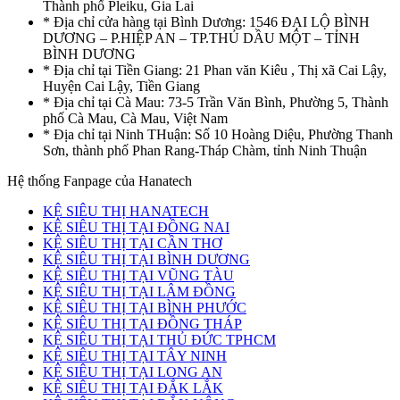
Thành phố Pleiku, Gia Lai
* Địa chỉ cửa hàng tại Bình Dương: 1546 ĐẠI LỘ BÌNH
DƯƠNG – P.HIỆP AN – TP.THỦ DẦU MỘT – TỈNH
BÌNH DƯƠNG
* Địa chỉ tại Tiền Giang: 21 Phan văn Kiêu , Thị xã Cai Lậy,
Huyện Cai Lậy, Tiền Giang
* Địa chỉ tại Cà Mau: 73-5 Trần Văn Bình, Phường 5, Thành
phố Cà Mau, Cà Mau, Việt Nam
* Địa chỉ tại Ninh THuận: Số 10 Hoàng Diệu, Phường Thanh
Sơn, thành phố Phan Rang-Tháp Chàm, tỉnh Ninh Thuận
Hệ thống Fanpage của Hanatech
KỆ SIÊU THỊ HANATECH
KỆ SIÊU THỊ TẠI ĐỒNG NAI
KỆ SIÊU THỊ TẠI CẦN THƠ
KỆ SIÊU THỊ TẠI BÌNH DƯƠNG
KỆ SIÊU THỊ TẠI VŨNG TÀU
KỆ SIÊU THỊ TẠI LÂM ĐỒNG
KỆ SIÊU THỊ TẠI BÌNH PHƯỚC
KỆ SIÊU THỊ TẠI ĐỒNG THÁP
KỆ SIÊU THỊ TẠI THỦ ĐỨC TPHCM
KỆ SIÊU THỊ TẠI TÂY NINH
KỆ SIÊU THỊ TẠI LONG AN
KỆ SIÊU THỊ TẠI ĐẮK LẮK