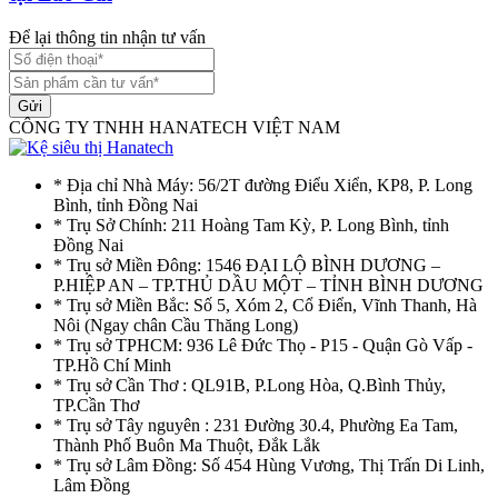
Để lại thông tin nhận tư vấn
Gửi
CÔNG TY TNHH HANATECH VIỆT NAM
* Địa chỉ Nhà Máy: 56/2T đường Điểu Xiển, KP8, P. Long
Bình, tỉnh Đồng Nai
* Trụ Sở Chính: 211 Hoàng Tam Kỳ, P. Long Bình, tỉnh
Đồng Nai
* Trụ sở Miền Đông: 1546 ĐẠI LỘ BÌNH DƯƠNG –
P.HIỆP AN – TP.THỦ DẦU MỘT – TỈNH BÌNH DƯƠNG
* Trụ sở Miền Bắc: Số 5, Xóm 2, Cổ Điển, Vĩnh Thanh, Hà
Nôi (Ngay chân Cầu Thăng Long)
* Trụ sở TPHCM: 936 Lê Đức Thọ - P15 - Quận Gò Vấp -
TP.Hồ Chí Minh
* Trụ sở Cần Thơ : QL91B, P.Long Hòa, Q.Bình Thủy,
TP.Cần Thơ
* Trụ sở Tây nguyên : 231 Đường 30.4, Phường Ea Tam,
Thành Phố Buôn Ma Thuột, Đắk Lắk
* Trụ sở Lâm Đồng: Số 454 Hùng Vương, Thị Trấn Di Linh,
Lâm Đồng