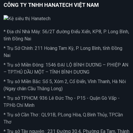
CÔNG TY TNHH HANATECH VIỆT NAM
* Địa chỉ Nhà Máy: 56/2T đường Điểu Xiển, KP8, P. Long Bình,
tỉnh Đồng Nai
* Trụ Sở Chính: 211 Hoàng Tam Kỳ, P. Long Bình, tỉnh Đồng
Nai
* Trụ sở Miền Đông: 1546 ĐẠI LỘ BÌNH DƯƠNG – P.HIỆP AN
– TP.THỦ DẦU MỘT – TỈNH BÌNH DƯƠNG
* Trụ sở Miền Bắc: Số 5, Xóm 2, Cổ Điển, Vĩnh Thanh, Hà Nôi
(Ngay chân Cầu Thăng Long)
* Trụ sở TPHCM: 936 Lê Đức Thọ - P15 - Quận Gò Vấp -
TP.Hồ Chí Minh
* Trụ sở Cần Thơ : QL91B, P.Long Hòa, Q.Bình Thủy, TP.Cần
Thơ
* Trụ sở Tây nguyên : 231 Đường 30.4, Phường Ea Tam, Thành