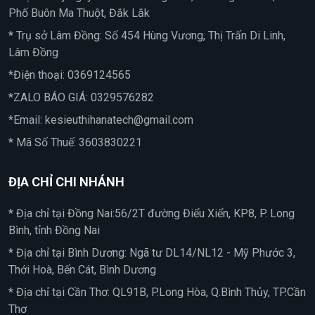
Phố Buôn Ma Thuột, Đắk Lắk
* Trụ sở Lâm Đồng: Số 454 Hùng Vương, Thị Trấn Di Linh,
Lâm Đồng
*Điện thoại:
0369124565
*ZALO BÁO GIÁ:
0329576282
*Email:
kesieuthihanatech@gmail.com
* Mã Số Thuế: 3603830221
ĐỊA CHỈ CHI NHÁNH
* Địa chỉ tại Đồng Nai:56/2T đường Điểu Xiển, KP8, P. Long
Bình, tỉnh Đồng Nai
* Địa chỉ tại Bình Dương: Ngã tư DL14/NL12 - Mỹ Phước 3,
Thới Hoà, Bến Cát, Bình Dương
* Địa chỉ tại Cần Thơ: QL91B, P.Long Hòa, Q.Bình Thủy, TP.Cần
Thơ