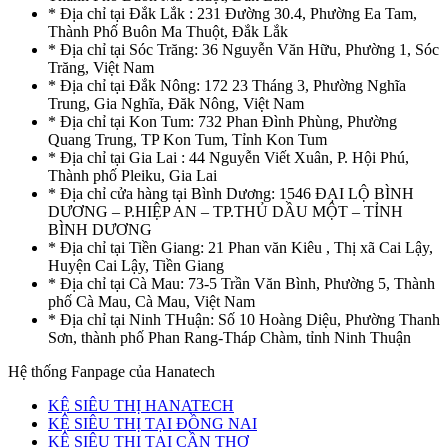
* Địa chỉ tại Đắk Lắk : 231 Đường 30.4, Phường Ea Tam,
Thành Phố Buôn Ma Thuột, Đắk Lắk
* Địa chỉ tại Sóc Trăng: 36 Nguyễn Văn Hữu, Phường 1, Sóc
Trăng, Việt Nam
* Địa chỉ tại Đắk Nông: 172 23 Tháng 3, Phường Nghĩa
Trung, Gia Nghĩa, Đăk Nông, Việt Nam
* Địa chỉ tại Kon Tum: 732 Phan Đình Phùng, Phường
Quang Trung, TP Kon Tum, Tỉnh Kon Tum
* Địa chỉ tại Gia Lai : 44 Nguyễn Viết Xuân, P. Hội Phú,
Thành phố Pleiku, Gia Lai
* Địa chỉ cửa hàng tại Bình Dương: 1546 ĐẠI LỘ BÌNH
DƯƠNG – P.HIỆP AN – TP.THỦ DẦU MỘT – TỈNH
BÌNH DƯƠNG
* Địa chỉ tại Tiền Giang: 21 Phan văn Kiêu , Thị xã Cai Lậy,
Huyện Cai Lậy, Tiền Giang
* Địa chỉ tại Cà Mau: 73-5 Trần Văn Bình, Phường 5, Thành
phố Cà Mau, Cà Mau, Việt Nam
* Địa chỉ tại Ninh THuận: Số 10 Hoàng Diệu, Phường Thanh
Sơn, thành phố Phan Rang-Tháp Chàm, tỉnh Ninh Thuận
Hệ thống Fanpage của Hanatech
KỆ SIÊU THỊ HANATECH
KỆ SIÊU THỊ TẠI ĐỒNG NAI
KỆ SIÊU THỊ TẠI CẦN THƠ