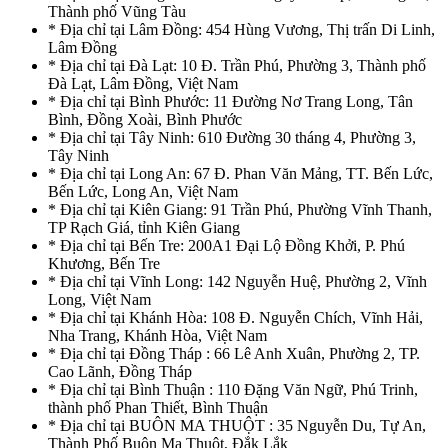
Thành phố Vũng Tàu
* Địa chỉ tại Lâm Đồng: 454 Hùng Vương, Thị trấn Di Linh,
Lâm Đồng
* Địa chỉ tại Đà Lạt: 10 Đ. Trần Phú, Phường 3, Thành phố
Đà Lạt, Lâm Đồng, Việt Nam
* Địa chỉ tại Bình Phước: 11 Đường Nơ Trang Long, Tân
Bình, Đồng Xoài, Bình Phước
* Địa chỉ tại Tây Ninh: 610 Đường 30 tháng 4, Phường 3,
Tây Ninh
* Địa chỉ tại Long An: 67 Đ. Phan Văn Mảng, TT. Bến Lức,
Bến Lức, Long An, Việt Nam
* Địa chỉ tại Kiên Giang: 91 Trần Phú, Phường Vĩnh Thanh,
TP Rạch Giá, tỉnh Kiên Giang
* Địa chỉ tại Bến Tre: 200A1 Đại Lộ Đồng Khởi, P. Phú
Khương, Bến Tre
* Địa chỉ tại Vĩnh Long: 142 Nguyễn Huệ, Phường 2, Vĩnh
Long, Việt Nam
* Địa chỉ tại Khánh Hòa: 108 Đ. Nguyễn Chích, Vĩnh Hải,
Nha Trang, Khánh Hòa, Việt Nam
* Địa chỉ tại Đồng Tháp : 66 Lê Anh Xuân, Phường 2, TP.
Cao Lãnh, Đồng Tháp
* Địa chỉ tại Bình Thuận : 110 Đặng Văn Ngữ, Phú Trinh,
thành phố Phan Thiết, Bình Thuận
* Địa chỉ tại BUÔN MA THUỘT : 35 Nguyễn Du, Tự An,
Thành Phố Buôn Ma Thuột, Đắk Lắk