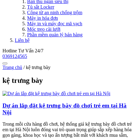
Bàn thu ngân siêu thị
Tủ sắt Locker
Công từ an ninh chống trộm
Máy in hóa đơn
Máy in và máy đọc mã vạch
Móc treo cài lưới
Phần mềm quản lý bán hàng
Liên hệ
Hotline Tư Vấn 24/7
0369124565
Trang chủ
/
kệ trưng bày
kệ trưng bày
Dự án lắp đặt kệ trưng bày đồ chơi trẻ em tại Hà
Nội
Trong mỗi cửa hàng đồ chơi, hệ thống giá kệ trưng bày đồ chơi trẻ
em tại Hà Nội luôn đóng vai trò quan trọng giúp sắp xếp hàng hóa
gọn gàng, khoa học và tạo ấn tượng bắt mắt với khách mua sắm,