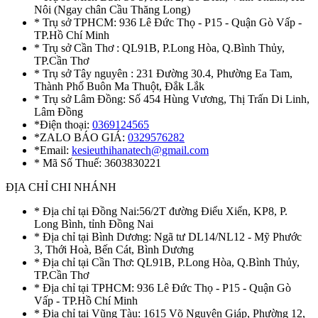
Nôi (Ngay chân Cầu Thăng Long)
* Trụ sở TPHCM: 936 Lê Đức Thọ - P15 - Quận Gò Vấp -
TP.Hồ Chí Minh
* Trụ sở Cần Thơ : QL91B, P.Long Hòa, Q.Bình Thủy,
TP.Cần Thơ
* Trụ sở Tây nguyên : 231 Đường 30.4, Phường Ea Tam,
Thành Phố Buôn Ma Thuột, Đắk Lắk
* Trụ sở Lâm Đồng: Số 454 Hùng Vương, Thị Trấn Di Linh,
Lâm Đồng
*Điện thoại:
0369124565
*ZALO BÁO GIÁ:
0329576282
*Email:
kesieuthihanatech@gmail.com
* Mã Số Thuế: 3603830221
ĐỊA CHỈ CHI NHÁNH
* Địa chỉ tại Đồng Nai:56/2T đường Điểu Xiển, KP8, P.
Long Bình, tỉnh Đồng Nai
* Địa chỉ tại Bình Dương: Ngã tư DL14/NL12 - Mỹ Phước
3, Thới Hoà, Bến Cát, Bình Dương
* Địa chỉ tại Cần Thơ: QL91B, P.Long Hòa, Q.Bình Thủy,
TP.Cần Thơ
* Địa chỉ tại TPHCM: 936 Lê Đức Thọ - P15 - Quận Gò
Vấp - TP.Hồ Chí Minh
* Địa chỉ tại Vũng Tàu: 1615 Võ Nguyên Giáp, Phường 12,