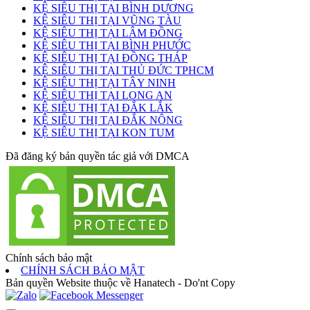
KỆ SIÊU THỊ TẠI BÌNH DƯƠNG
KỆ SIÊU THỊ TẠI VŨNG TÀU
KỆ SIÊU THỊ TẠI LÂM ĐỒNG
KỆ SIÊU THỊ TẠI BÌNH PHƯỚC
KỆ SIÊU THỊ TẠI ĐỒNG THÁP
KỆ SIÊU THỊ TẠI THỦ ĐỨC TPHCM
KỆ SIÊU THỊ TẠI TÂY NINH
KỆ SIÊU THỊ TẠI LONG AN
KỆ SIÊU THỊ TẠI ĐẮK LẮK
KỆ SIÊU THỊ TẠI ĐẮK NÔNG
KỆ SIÊU THỊ TẠI KON TUM
Đã đăng ký bản quyền tác giả với DMCA
Chính sách bảo mật
CHÍNH SÁCH BẢO MẬT
Bản quyền Website thuộc về Hanatech - Do'nt Copy