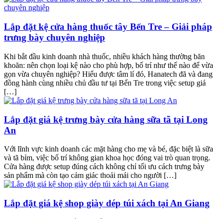
Lắp đặt kệ cửa hàng thuốc tây Bến Tre – Giải pháp
trưng bày chuyên nghiệp
Khi bắt đầu kinh doanh nhà thuốc, nhiều khách hàng thường băn
khoăn: nên chọn loại kệ nào cho phù hợp, bố trí như thế nào để vừa
gọn vừa chuyên nghiệp? Hiểu được tâm lí đó, Hanatech đã và đang
đồng hành cùng nhiều chủ đầu tư tại Bến Tre trong việc setup giá
[…]
Lắp đặt giá kệ trưng bày cửa hàng sữa tã tại Long
An
Với lĩnh vực kinh doanh các mặt hàng cho mẹ và bé, đặc biệt là sữa
và tã bỉm, việc bố trí không gian khoa học đóng vai trò quan trọng.
Cửa hàng được setup đúng cách không chỉ tối ưu cách trưng bày
sản phẩm mà còn tạo cảm giác thoải mái cho người […]
Lắp đặt giá kệ shop giày dép túi xách tại An Giang