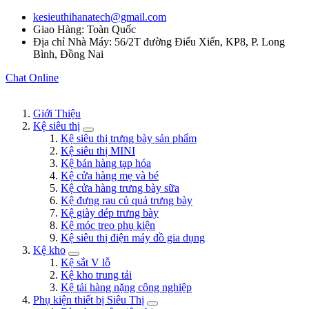
kesieuthihanatech@gmail.com
Giao Hàng: Toàn Quốc
Địa chỉ Nhà Máy: 56/2T đường Điểu Xiển, KP8, P. Long
Bình, Đồng Nai
Chat Online
Giới Thiệu
Kệ siêu thị
Kệ siêu thị trưng bày sản phẩm
Kệ siêu thị MINI
Kệ bán hàng tạp hóa
Kệ cửa hàng mẹ và bé
Kệ cửa hàng trưng bày sữa
Kệ đựng rau củ quả trưng bày
Kệ giày dép trưng bày
Kệ móc treo phụ kiện
Kệ siêu thị điện máy đồ gia dụng
Kệ kho
Kệ sắt V lỗ
Kệ kho trung tải
Kệ tải hàng nặng công nghiệp
Phụ kiện thiết bị Siêu Thị