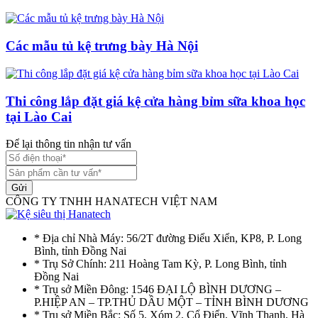
Các mẫu tủ kệ trưng bày Hà Nội
Thi công lắp đặt giá kệ cửa hàng bỉm sữa khoa học
tại Lào Cai
Để lại thông tin nhận tư vấn
Gửi
CÔNG TY TNHH HANATECH VIỆT NAM
* Địa chỉ Nhà Máy: 56/2T đường Điểu Xiển, KP8, P. Long
Bình, tỉnh Đồng Nai
* Trụ Sở Chính: 211 Hoàng Tam Kỳ, P. Long Bình, tỉnh
Đồng Nai
* Trụ sở Miền Đông: 1546 ĐẠI LỘ BÌNH DƯƠNG –
P.HIỆP AN – TP.THỦ DẦU MỘT – TỈNH BÌNH DƯƠNG
* Trụ sở Miền Bắc: Số 5, Xóm 2, Cổ Điển, Vĩnh Thanh, Hà