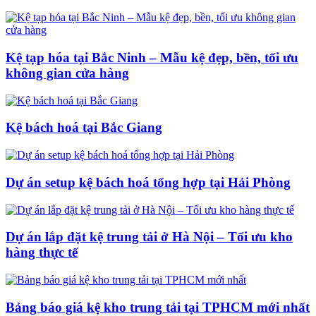
Kệ tạp hóa tại Bắc Ninh – Mẫu kệ đẹp, bền, tối ưu
không gian cửa hàng
Kệ bách hoá tại Bắc Giang
Dự án setup kệ bách hoá tổng hợp tại Hải Phòng
Dự án lắp đặt kệ trung tải ở Hà Nội – Tối ưu kho
hàng thực tế
Bảng báo giá kệ kho trung tải tại TPHCM mới nhất