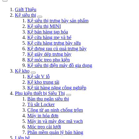
Giới Thiệu
Kệ siêu thị
Kệ siêu thị trưng bày sản phẩm
Kệ siêu thị MINI
Kệ bán hàng tạp hóa
Kệ cửa hàng mẹ và bé
Kệ cửa hàng trưng bày sữa
Kệ đựng rau củ quả trưng bày
Kệ giày dép trưng bày
Kệ móc treo phụ kiện
Kệ siêu thị điện máy đồ gia dụng
Kệ kho
Kệ sắt V lỗ
Kệ kho trung tải
Kệ tải hàng nặng công nghiệp
Phụ kiện thiết bị Siêu Thị
Bàn thu ngân siêu thị
Tủ sắt Locker
Công từ an ninh chống trộm
Máy in hóa đơn
Máy in và máy đọc mã vạch
Móc treo cài lưới
Phần mềm quản lý bán hàng
Liên hệ