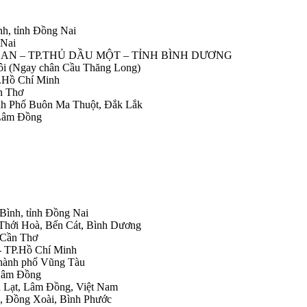
nh, tỉnh Đồng Nai
 Nai
IỆP AN – TP.THỦ DẦU MỘT – TỈNH BÌNH DƯƠNG
Nôi (Ngay chân Cầu Thăng Long)
.Hồ Chí Minh
n Thơ
ành Phố Buôn Ma Thuột, Đắk Lắk
 Lâm Đồng
 Bình, tỉnh Đồng Nai
 Thới Hoà, Bến Cát, Bình Dương
.Cần Thơ
- TP.Hồ Chí Minh
Thành phố Vũng Tàu
 Lâm Đồng
Đà Lạt, Lâm Đồng, Việt Nam
h, Đồng Xoài, Bình Phước