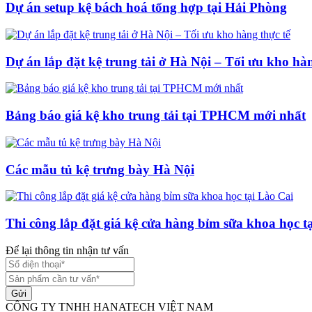
Dự án setup kệ bách hoá tổng hợp tại Hải Phòng
Dự án lắp đặt kệ trung tải ở Hà Nội – Tối ưu kho hàn
Bảng báo giá kệ kho trung tải tại TPHCM mới nhất
Các mẫu tủ kệ trưng bày Hà Nội
Thi công lắp đặt giá kệ cửa hàng bỉm sữa khoa học t
Để lại thông tin nhận tư vấn
Gửi
CÔNG TY TNHH HANATECH VIỆT NAM