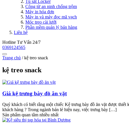
Tủ sắt Locker
Công từ an ninh chống trộm
Máy in hóa đơn
Máy in và máy đọc mã vạch
Móc treo cài lưới
Phần mềm quản lý bán hàng
Liên hệ
Hotline Tư Vấn 24/7
0369124565
Trang chủ
/
kệ treo snack
kệ treo snack
Giá kệ trưng bày đồ ăn vặt
Quý khách có biết rằng một chiếc Kệ trưng bày đồ ăn vặt được thiết
khách hàng ? Trong ngành bán lẻ hiện nay, việc trưng bày […]
Sản phẩm quan tâm nhiều nhất