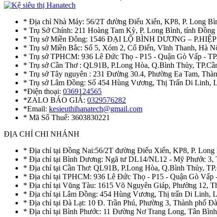
* Địa chỉ Nhà Máy: 56/2T đường Điểu Xiển, KP8, P. Long Bì
* Trụ Sở Chính: 211 Hoàng Tam Kỳ, P. Long Bình, tỉnh Đồng
* Trụ sở Miền Đông: 1546 ĐẠI LỘ BÌNH DƯƠNG – P.H
* Trụ sở Miền Bắc: Số 5, Xóm 2, Cổ Điển, Vĩnh Thanh, Hà 
* Trụ sở TPHCM: 936 Lê Đức Thọ - P15 - Quận Gò Vấp - TP
* Trụ sở Cần Thơ : QL91B, P.Long Hòa, Q.Bình Thủy, TP.Cầ
* Trụ sở Tây nguyên : 231 Đường 30.4, Phường Ea Tam, Th
* Trụ sở Lâm Đồng: Số 454 Hùng Vương, Thị Trấn Di Linh,
*Điện thoại:
0369124565
*ZALO BÁO GIÁ:
0329576282
*Email:
kesieuthihanatech@gmail.com
* Mã Số Thuế: 3603830221
ĐỊA CHỈ CHI NHÁNH
* Địa chỉ tại Đồng Nai:56/2T đường Điểu Xiển, KP8, P. Long
* Địa chỉ tại Bình Dương: Ngã tư DL14/NL12 - Mỹ Phước 3,
* Địa chỉ tại Cần Thơ: QL91B, P.Long Hòa, Q.Bình Thủy, TP
* Địa chỉ tại TPHCM: 936 Lê Đức Thọ - P15 - Quận Gò Vấp 
* Địa chỉ tại Vũng Tàu: 1615 Võ Nguyên Giáp, Phường 12, 
* Địa chỉ tại Lâm Đồng: 454 Hùng Vương, Thị trấn Di Linh,
* Địa chỉ tại Đà Lạt: 10 Đ. Trần Phú, Phường 3, Thành phố 
* Địa chỉ tại Bình Phước: 11 Đường Nơ Trang Long, Tân Bìn