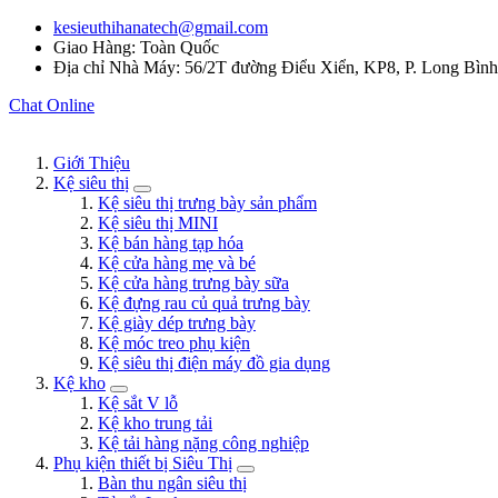
kesieuthihanatech@gmail.com
Giao Hàng: Toàn Quốc
Địa chỉ Nhà Máy: 56/2T đường Điểu Xiển, KP8, P. Long Bìn
Chat Online
Giới Thiệu
Kệ siêu thị
Kệ siêu thị trưng bày sản phẩm
Kệ siêu thị MINI
Kệ bán hàng tạp hóa
Kệ cửa hàng mẹ và bé
Kệ cửa hàng trưng bày sữa
Kệ đựng rau củ quả trưng bày
Kệ giày dép trưng bày
Kệ móc treo phụ kiện
Kệ siêu thị điện máy đồ gia dụng
Kệ kho
Kệ sắt V lỗ
Kệ kho trung tải
Kệ tải hàng nặng công nghiệp
Phụ kiện thiết bị Siêu Thị
Bàn thu ngân siêu thị