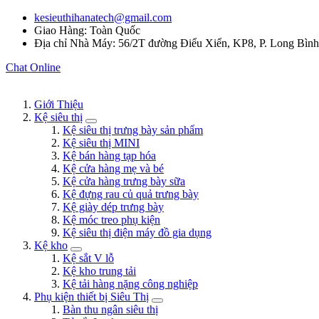
kesieuthihanatech@gmail.com
Giao Hàng: Toàn Quốc
Địa chỉ Nhà Máy: 56/2T đường Điểu Xiển, KP8, P. Long Bìn
Chat Online
Giới Thiệu
Kệ siêu thị
Kệ siêu thị trưng bày sản phẩm
Kệ siêu thị MINI
Kệ bán hàng tạp hóa
Kệ cửa hàng mẹ và bé
Kệ cửa hàng trưng bày sữa
Kệ đựng rau củ quả trưng bày
Kệ giày dép trưng bày
Kệ móc treo phụ kiện
Kệ siêu thị điện máy đồ gia dụng
Kệ kho
Kệ sắt V lỗ
Kệ kho trung tải
Kệ tải hàng nặng công nghiệp
Phụ kiện thiết bị Siêu Thị
Bàn thu ngân siêu thị