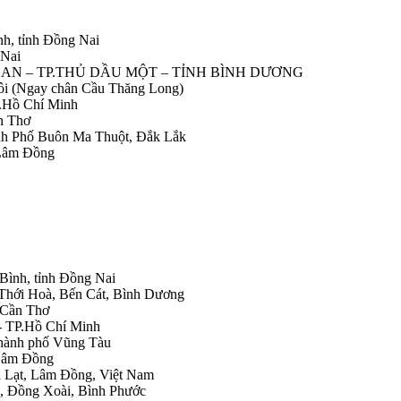
nh, tỉnh Đồng Nai
 Nai
IỆP AN – TP.THỦ DẦU MỘT – TỈNH BÌNH DƯƠNG
Nôi (Ngay chân Cầu Thăng Long)
.Hồ Chí Minh
n Thơ
ành Phố Buôn Ma Thuột, Đắk Lắk
 Lâm Đồng
 Bình, tỉnh Đồng Nai
 Thới Hoà, Bến Cát, Bình Dương
.Cần Thơ
- TP.Hồ Chí Minh
Thành phố Vũng Tàu
 Lâm Đồng
Đà Lạt, Lâm Đồng, Việt Nam
h, Đồng Xoài, Bình Phước