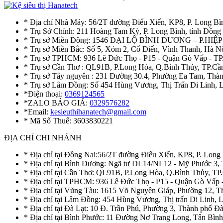
* Địa chỉ Nhà Máy: 56/2T đường Điểu Xiển, KP8, P. Long Bì
* Trụ Sở Chính: 211 Hoàng Tam Kỳ, P. Long Bình, tỉnh Đồng
* Trụ sở Miền Đông: 1546 ĐẠI LỘ BÌNH DƯƠNG – P.H
* Trụ sở Miền Bắc: Số 5, Xóm 2, Cổ Điển, Vĩnh Thanh, Hà 
* Trụ sở TPHCM: 936 Lê Đức Thọ - P15 - Quận Gò Vấp - TP
* Trụ sở Cần Thơ : QL91B, P.Long Hòa, Q.Bình Thủy, TP.Cầ
* Trụ sở Tây nguyên : 231 Đường 30.4, Phường Ea Tam, Th
* Trụ sở Lâm Đồng: Số 454 Hùng Vương, Thị Trấn Di Linh,
*Điện thoại:
0369124565
*ZALO BÁO GIÁ:
0329576282
*Email:
kesieuthihanatech@gmail.com
* Mã Số Thuế: 3603830221
ĐỊA CHỈ CHI NHÁNH
* Địa chỉ tại Đồng Nai:56/2T đường Điểu Xiển, KP8, P. Long
* Địa chỉ tại Bình Dương: Ngã tư DL14/NL12 - Mỹ Phước 3,
* Địa chỉ tại Cần Thơ: QL91B, P.Long Hòa, Q.Bình Thủy, TP
* Địa chỉ tại TPHCM: 936 Lê Đức Thọ - P15 - Quận Gò Vấp 
* Địa chỉ tại Vũng Tàu: 1615 Võ Nguyên Giáp, Phường 12, 
* Địa chỉ tại Lâm Đồng: 454 Hùng Vương, Thị trấn Di Linh,
* Địa chỉ tại Đà Lạt: 10 Đ. Trần Phú, Phường 3, Thành phố 
* Địa chỉ tại Bình Phước: 11 Đường Nơ Trang Long, Tân Bìn