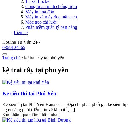
Tủ sắt Locker
Công từ an ninh chống trộm
Máy in hóa đơn
Máy in và máy đọc mã vạch
Móc treo cài lưới
Phần mềm quản lý bán hàng
Liên hệ
Hotline Tư Vấn 24/7
0369124565
Trang chủ
/
kệ trái cây tại phú yên
kệ trái cây tại phú yên
Kệ siêu thị tại Phú Yên
Kệ siêu thị tại Phú Yên Hanatech – Địa chỉ phân phối giá kệ siêu thị
ngày càng phát triển hơn về kinh tế […]
Sản phẩm quan tâm nhiều nhất