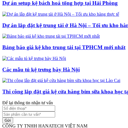
Dự án setup kệ bách hoá tổng hợp tại Hải Phòng
Dự án lắp đặt kệ trung tải ở Hà Nội – Tối ưu kho hàn
Bảng báo giá kệ kho trung tải tại TPHCM mới nhất
Các mẫu tủ kệ trưng bày Hà Nội
Thi công lắp đặt giá kệ cửa hàng bỉm sữa khoa học t
Để lại thông tin nhận tư vấn
Gửi
CÔNG TY TNHH HANATECH VIỆT NAM