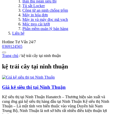
Bàn thu ngân siêu thị
Tủ sắt Locker
Công từ an ninh chống trộm
Máy in hóa đơn
Máy in và máy đọc mã vạch
Móc treo cài lưới
Phần mềm quản lý bán hàng
Liên hệ
Hotline Tư Vấn 24/7
0369124565
Trang chủ
/
kệ trái cây tại ninh thuận
kệ trái cây tại ninh thuận
Giá kệ siêu thị tại Ninh Thuận
Kệ siêu thị tại Ninh Thuận Hanatech – Thương hiệu sản xuất và
cung ứng giá kệ siêu thị hàng đầu tại Ninh Thuận Kệ siêu thị Ninh
Thuận – Là một tỉnh ven biển thuộc vào vùng Duyên hải Nam
Trung Bộ, Ninh Thuận là nơi sở hữu rất nhiều điều kiện thuận lợi