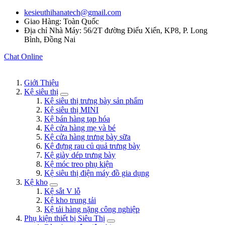
kesieuthihanatech@gmail.com
Giao Hàng: Toàn Quốc
Địa chỉ Nhà Máy: 56/2T đường Điểu Xiển, KP8, P. Long
Bình, Đồng Nai
Chat Online
Giới Thiệu
Kệ siêu thị
Kệ siêu thị trưng bày sản phẩm
Kệ siêu thị MINI
Kệ bán hàng tạp hóa
Kệ cửa hàng mẹ và bé
Kệ cửa hàng trưng bày sữa
Kệ đựng rau củ quả trưng bày
Kệ giày dép trưng bày
Kệ móc treo phụ kiện
Kệ siêu thị điện máy đồ gia dụng
Kệ kho
Kệ sắt V lỗ
Kệ kho trung tải
Kệ tải hàng nặng công nghiệp
Phụ kiện thiết bị Siêu Thị