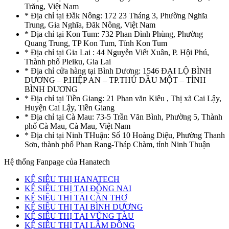
Trăng, Việt Nam
* Địa chỉ tại Đắk Nông: 172 23 Tháng 3, Phường Nghĩa
Trung, Gia Nghĩa, Đăk Nông, Việt Nam
* Địa chỉ tại Kon Tum: 732 Phan Đình Phùng, Phường
Quang Trung, TP Kon Tum, Tỉnh Kon Tum
* Địa chỉ tại Gia Lai : 44 Nguyễn Viết Xuân, P. Hội Phú,
Thành phố Pleiku, Gia Lai
* Địa chỉ cửa hàng tại Bình Dương: 1546 ĐẠI LỘ BÌNH
DƯƠNG – P.HIỆP AN – TP.THỦ DẦU MỘT – TỈNH
BÌNH DƯƠNG
* Địa chỉ tại Tiền Giang: 21 Phan văn Kiêu , Thị xã Cai Lậy,
Huyện Cai Lậy, Tiền Giang
* Địa chỉ tại Cà Mau: 73-5 Trần Văn Bình, Phường 5, Thành
phố Cà Mau, Cà Mau, Việt Nam
* Địa chỉ tại Ninh THuận: Số 10 Hoàng Diệu, Phường Thanh
Sơn, thành phố Phan Rang-Tháp Chàm, tỉnh Ninh Thuận
Hệ thống Fanpage của Hanatech
KỆ SIÊU THỊ HANATECH
KỆ SIÊU THỊ TẠI ĐỒNG NAI
KỆ SIÊU THỊ TẠI CẦN THƠ
KỆ SIÊU THỊ TẠI BÌNH DƯƠNG
KỆ SIÊU THỊ TẠI VŨNG TÀU
KỆ SIÊU THỊ TẠI LÂM ĐỒNG