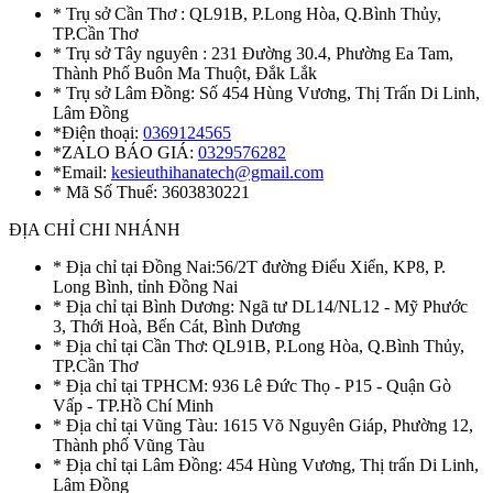
* Trụ sở Cần Thơ : QL91B, P.Long Hòa, Q.Bình Thủy,
TP.Cần Thơ
* Trụ sở Tây nguyên : 231 Đường 30.4, Phường Ea Tam,
Thành Phố Buôn Ma Thuột, Đắk Lắk
* Trụ sở Lâm Đồng: Số 454 Hùng Vương, Thị Trấn Di Linh,
Lâm Đồng
*Điện thoại:
0369124565
*ZALO BÁO GIÁ:
0329576282
*Email:
kesieuthihanatech@gmail.com
* Mã Số Thuế: 3603830221
ĐỊA CHỈ CHI NHÁNH
* Địa chỉ tại Đồng Nai:56/2T đường Điểu Xiển, KP8, P.
Long Bình, tỉnh Đồng Nai
* Địa chỉ tại Bình Dương: Ngã tư DL14/NL12 - Mỹ Phước
3, Thới Hoà, Bến Cát, Bình Dương
* Địa chỉ tại Cần Thơ: QL91B, P.Long Hòa, Q.Bình Thủy,
TP.Cần Thơ
* Địa chỉ tại TPHCM: 936 Lê Đức Thọ - P15 - Quận Gò
Vấp - TP.Hồ Chí Minh
* Địa chỉ tại Vũng Tàu: 1615 Võ Nguyên Giáp, Phường 12,
Thành phố Vũng Tàu
* Địa chỉ tại Lâm Đồng: 454 Hùng Vương, Thị trấn Di Linh,
Lâm Đồng