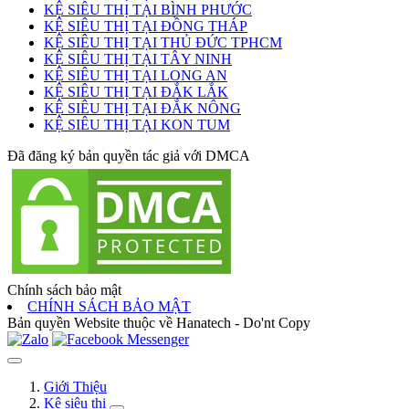
KỆ SIÊU THỊ TẠI BÌNH PHƯỚC
KỆ SIÊU THỊ TẠI ĐỒNG THÁP
KỆ SIÊU THỊ TẠI THỦ ĐỨC TPHCM
KỆ SIÊU THỊ TẠI TÂY NINH
KỆ SIÊU THỊ TẠI LONG AN
KỆ SIÊU THỊ TẠI ĐẮK LẮK
KỆ SIÊU THỊ TẠI ĐẮK NÔNG
KỆ SIÊU THỊ TẠI KON TUM
Đã đăng ký bản quyền tác giả với DMCA
Chính sách bảo mật
CHÍNH SÁCH BẢO MẬT
Bản quyền Website thuộc về Hanatech - Do'nt Copy
Giới Thiệu
Kệ siêu thị