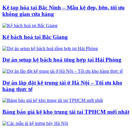
Kệ tạp hóa tại Bắc Ninh – Mẫu kệ đẹp, bền, tối ưu
không gian cửa hàng
Kệ bách hoá tại Bắc Giang
Dự án setup kệ bách hoá tổng hợp tại Hải Phòng
Dự án lắp đặt kệ trung tải ở Hà Nội – Tối ưu kho
hàng thực tế
Bảng báo giá kệ kho trung tải tại TPHCM mới nhất