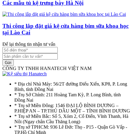
Các mẫu tủ kệ trưng bày Hà Nội
Thi công lắp đặt giá kệ cửa hàng bỉm sữa khoa học
tại Lào Cai
Để lại thông tin nhận tư vấn
Gửi
CÔNG TY TNHH HANATECH VIỆT NAM
* Địa chỉ Nhà Máy: 56/2T đường Điểu Xiển, KP8, P. Long
Bình, tỉnh Đồng Nai
* Trụ Sở Chính: 211 Hoàng Tam Kỳ, P. Long Bình, tỉnh
Đồng Nai
* Trụ sở Miền Đông: 1546 ĐẠI LỘ BÌNH DƯƠNG –
P.HIỆP AN – TP.THỦ DẦU MỘT – TỈNH BÌNH DƯƠNG
* Trụ sở Miền Bắc: Số 5, Xóm 2, Cổ Điển, Vĩnh Thanh, Hà
Nôi (Ngay chân Cầu Thăng Long)
* Trụ sở TPHCM: 936 Lê Đức Thọ - P15 - Quận Gò Vấp -
TP.Hồ Chí Minh