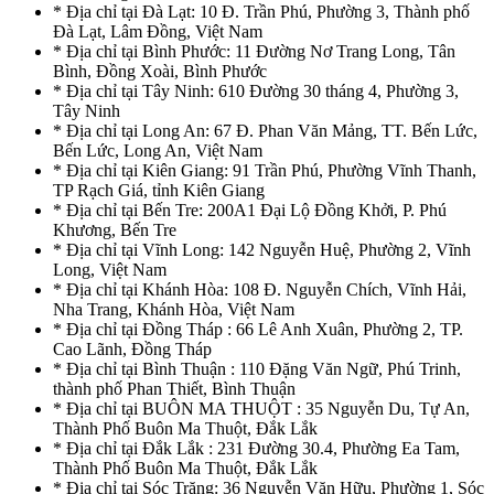
* Địa chỉ tại Đà Lạt: 10 Đ. Trần Phú, Phường 3, Thành phố
Đà Lạt, Lâm Đồng, Việt Nam
* Địa chỉ tại Bình Phước: 11 Đường Nơ Trang Long, Tân
Bình, Đồng Xoài, Bình Phước
* Địa chỉ tại Tây Ninh: 610 Đường 30 tháng 4, Phường 3,
Tây Ninh
* Địa chỉ tại Long An: 67 Đ. Phan Văn Mảng, TT. Bến Lức,
Bến Lức, Long An, Việt Nam
* Địa chỉ tại Kiên Giang: 91 Trần Phú, Phường Vĩnh Thanh,
TP Rạch Giá, tỉnh Kiên Giang
* Địa chỉ tại Bến Tre: 200A1 Đại Lộ Đồng Khởi, P. Phú
Khương, Bến Tre
* Địa chỉ tại Vĩnh Long: 142 Nguyễn Huệ, Phường 2, Vĩnh
Long, Việt Nam
* Địa chỉ tại Khánh Hòa: 108 Đ. Nguyễn Chích, Vĩnh Hải,
Nha Trang, Khánh Hòa, Việt Nam
* Địa chỉ tại Đồng Tháp : 66 Lê Anh Xuân, Phường 2, TP.
Cao Lãnh, Đồng Tháp
* Địa chỉ tại Bình Thuận : 110 Đặng Văn Ngữ, Phú Trinh,
thành phố Phan Thiết, Bình Thuận
* Địa chỉ tại BUÔN MA THUỘT : 35 Nguyễn Du, Tự An,
Thành Phố Buôn Ma Thuột, Đắk Lắk
* Địa chỉ tại Đắk Lắk : 231 Đường 30.4, Phường Ea Tam,
Thành Phố Buôn Ma Thuột, Đắk Lắk
* Địa chỉ tại Sóc Trăng: 36 Nguyễn Văn Hữu, Phường 1, Sóc