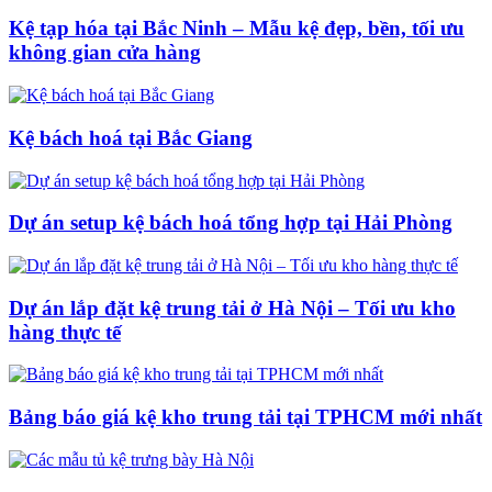
Kệ tạp hóa tại Bắc Ninh – Mẫu kệ đẹp, bền, tối ưu
không gian cửa hàng
Kệ bách hoá tại Bắc Giang
Dự án setup kệ bách hoá tổng hợp tại Hải Phòng
Dự án lắp đặt kệ trung tải ở Hà Nội – Tối ưu kho
hàng thực tế
Bảng báo giá kệ kho trung tải tại TPHCM mới nhất