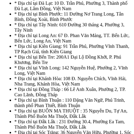
* Địa chỉ tại Đà Lạt: 10 Đ. Trần Phú, Phường 3, Thành phố
Đà Lạt, Lâm Đồng, Việt Nam
* Địa chỉ tại Bình Phước: 11 Đường Nơ Trang Long, Tân
Bình, Đồng Xoài, Bình Phước
* Địa chỉ tại Tây Ninh: 610 Đường 30 tháng 4, Phường 3,
Tây Ninh
* Địa chỉ tại Long An: 67 Đ. Phan Văn Mảng, TT. Bến Lức,
Bến Lức, Long An, Việt Nam
* Địa chỉ tại Kiên Giang: 91 Trần Phú, Phường Vĩnh Thanh,
TP Rạch Giá, tỉnh Kiên Giang
* Địa chỉ tại Bến Tre: 200A1 Đại Lộ Đồng Khởi, P. Phú
Khương, Bến Tre
* Địa chỉ tại Vĩnh Long: 142 Nguyễn Huệ, Phường 2, Vĩnh
Long, Việt Nam
* Địa chỉ tại Khánh Hòa: 108 Đ. Nguyễn Chích, Vĩnh Hải,
Nha Trang, Khánh Hòa, Việt Nam
* Địa chỉ tại Đồng Tháp : 66 Lê Anh Xuân, Phường 2, TP.
Cao Lãnh, Đồng Tháp
* Địa chỉ tại Bình Thuận : 110 Đặng Văn Ngữ, Phú Trinh,
thành phố Phan Thiết, Bình Thuận
* Địa chỉ tại BUÔN MA THUỘT : 35 Nguyễn Du, Tự An,
Thành Phố Buôn Ma Thuột, Đắk Lắk
* Địa chỉ tại Đắk Lắk : 231 Đường 30.4, Phường Ea Tam,
Thành Phố Buôn Ma Thuột, Đắk Lắk
* Địa chỉ tại Sóc Trăng: 36 Nguyễn Văn Hữu, Phường 1, Sóc