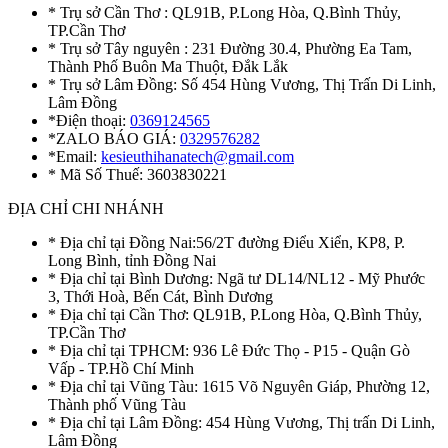
* Trụ sở Cần Thơ : QL91B, P.Long Hòa, Q.Bình Thủy,
TP.Cần Thơ
* Trụ sở Tây nguyên : 231 Đường 30.4, Phường Ea Tam,
Thành Phố Buôn Ma Thuột, Đắk Lắk
* Trụ sở Lâm Đồng: Số 454 Hùng Vương, Thị Trấn Di Linh,
Lâm Đồng
*Điện thoại:
0369124565
*ZALO BÁO GIÁ:
0329576282
*Email:
kesieuthihanatech@gmail.com
* Mã Số Thuế: 3603830221
ĐỊA CHỈ CHI NHÁNH
* Địa chỉ tại Đồng Nai:56/2T đường Điểu Xiển, KP8, P.
Long Bình, tỉnh Đồng Nai
* Địa chỉ tại Bình Dương: Ngã tư DL14/NL12 - Mỹ Phước
3, Thới Hoà, Bến Cát, Bình Dương
* Địa chỉ tại Cần Thơ: QL91B, P.Long Hòa, Q.Bình Thủy,
TP.Cần Thơ
* Địa chỉ tại TPHCM: 936 Lê Đức Thọ - P15 - Quận Gò
Vấp - TP.Hồ Chí Minh
* Địa chỉ tại Vũng Tàu: 1615 Võ Nguyên Giáp, Phường 12,
Thành phố Vũng Tàu
* Địa chỉ tại Lâm Đồng: 454 Hùng Vương, Thị trấn Di Linh,
Lâm Đồng