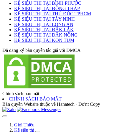
KỆ SIÊU THỊ TẠI BÌNH PHƯỚC
KỆ SIÊU THỊ TẠI ĐỒNG THÁP
KỆ SIÊU THỊ TẠI THỦ ĐỨC TPHCM
KỆ SIÊU THỊ TẠI TÂY NINH
KỆ SIÊU THỊ TẠI LONG AN
KỆ SIÊU THỊ TẠI ĐẮK LẮK
KỆ SIÊU THỊ TẠI ĐẮK NÔNG
KỆ SIÊU THỊ TẠI KON TUM
Đã đăng ký bản quyền tác giả với DMCA
Chính sách bảo mật
CHÍNH SÁCH BẢO MẬT
Bản quyền Website thuộc về Hanatech - Do'nt Copy
Giới Thiệu
Kệ siêu thị