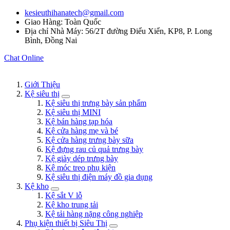
kesieuthihanatech@gmail.com
Giao Hàng: Toàn Quốc
Địa chỉ Nhà Máy: 56/2T đường Điểu Xiển, KP8, P. Long
Bình, Đồng Nai
Chat Online
Giới Thiệu
Kệ siêu thị
Kệ siêu thị trưng bày sản phẩm
Kệ siêu thị MINI
Kệ bán hàng tạp hóa
Kệ cửa hàng mẹ và bé
Kệ cửa hàng trưng bày sữa
Kệ đựng rau củ quả trưng bày
Kệ giày dép trưng bày
Kệ móc treo phụ kiện
Kệ siêu thị điện máy đồ gia dụng
Kệ kho
Kệ sắt V lỗ
Kệ kho trung tải
Kệ tải hàng nặng công nghiệp
Phụ kiện thiết bị Siêu Thị