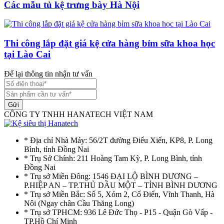
Các mẫu tủ kệ trưng bày Hà Nội
Thi công lắp đặt giá kệ cửa hàng bỉm sữa khoa học
tại Lào Cai
Để lại thông tin nhận tư vấn
Gửi
CÔNG TY TNHH HANATECH VIỆT NAM
* Địa chỉ Nhà Máy: 56/2T đường Điểu Xiển, KP8, P. Long
Bình, tỉnh Đồng Nai
* Trụ Sở Chính: 211 Hoàng Tam Kỳ, P. Long Bình, tỉnh
Đồng Nai
* Trụ sở Miền Đông: 1546 ĐẠI LỘ BÌNH DƯƠNG –
P.HIỆP AN – TP.THỦ DẦU MỘT – TỈNH BÌNH DƯƠNG
* Trụ sở Miền Bắc: Số 5, Xóm 2, Cổ Điển, Vĩnh Thanh, Hà
Nôi (Ngay chân Cầu Thăng Long)
* Trụ sở TPHCM: 936 Lê Đức Thọ - P15 - Quận Gò Vấp -
TP.Hồ Chí Minh