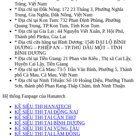
Trăng, Việt Nam
* Địa chỉ tại Đắk Nông: 172 23 Tháng 3, Phường Nghĩa
Trung, Gia Nghĩa, Đăk Nông, Việt Nam
* Địa chỉ tại Kon Tum: 732 Phan Đình Phùng, Phường
Quang Trung, TP Kon Tum, Tỉnh Kon Tum
* Địa chỉ tại Gia Lai : 44 Nguyễn Viết Xuân, P. Hội Phú,
Thành phố Pleiku, Gia Lai
* Địa chỉ cửa hàng tại Bình Dương: 1546 ĐẠI LỘ BÌNH
DƯƠNG – P.HIỆP AN – TP.THỦ DẦU MỘT – TỈNH
BÌNH DƯƠNG
* Địa chỉ tại Tiền Giang: 21 Phan văn Kiêu , Thị xã Cai Lậy,
Huyện Cai Lậy, Tiền Giang
* Địa chỉ tại Cà Mau: 73-5 Trần Văn Bình, Phường 5, Thành
phố Cà Mau, Cà Mau, Việt Nam
* Địa chỉ tại Ninh THuận: Số 10 Hoàng Diệu, Phường Thanh
Sơn, thành phố Phan Rang-Tháp Chàm, tỉnh Ninh Thuận
Hệ thống Fanpage của Hanatech
KỆ SIÊU THỊ HANATECH
KỆ SIÊU THỊ TẠI ĐỒNG NAI
KỆ SIÊU THỊ TẠI CẦN THƠ
KỆ SIÊU THỊ TẠI BÌNH DƯƠNG
KỆ SIÊU THỊ TẠI VŨNG TÀU
KỆ SIÊU THỊ TẠI LÂM ĐỒNG