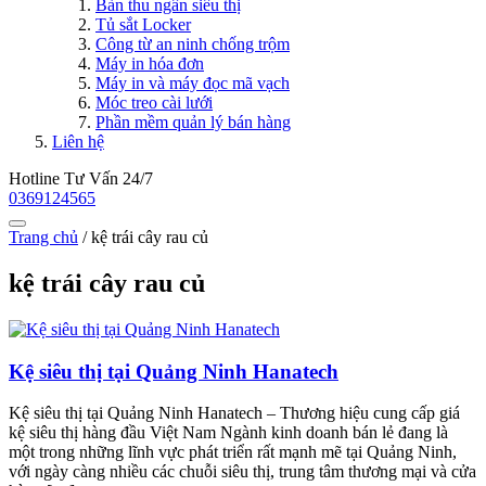
Bàn thu ngân siêu thị
Tủ sắt Locker
Công từ an ninh chống trộm
Máy in hóa đơn
Máy in và máy đọc mã vạch
Móc treo cài lưới
Phần mềm quản lý bán hàng
Liên hệ
Hotline Tư Vấn 24/7
0369124565
Trang chủ
/
kệ trái cây rau củ
kệ trái cây rau củ
Kệ siêu thị tại Quảng Ninh Hanatech
Kệ siêu thị tại Quảng Ninh Hanatech – Thương hiệu cung cấp giá
kệ siêu thị hàng đầu Việt Nam Ngành kinh doanh bán lẻ đang là
một trong những lĩnh vực phát triển rất mạnh mẽ tại Quảng Ninh,
với ngày càng nhiều các chuỗi siêu thị, trung tâm thương mại và cửa