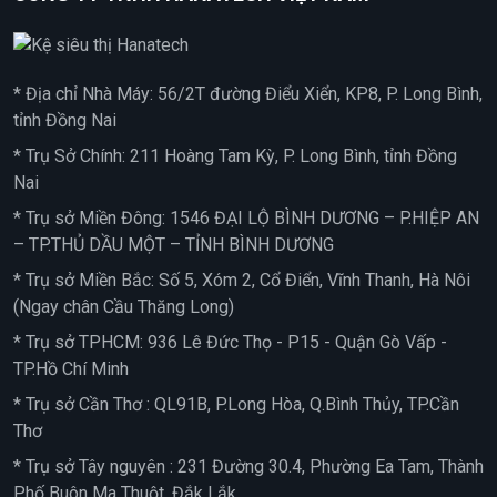
* Địa chỉ Nhà Máy: 56/2T đường Điểu Xiển, KP8, P. Long Bình,
tỉnh Đồng Nai
* Trụ Sở Chính: 211 Hoàng Tam Kỳ, P. Long Bình, tỉnh Đồng
Nai
* Trụ sở Miền Đông: 1546 ĐẠI LỘ BÌNH DƯƠNG – P.HIỆP AN
– TP.THỦ DẦU MỘT – TỈNH BÌNH DƯƠNG
* Trụ sở Miền Bắc: Số 5, Xóm 2, Cổ Điển, Vĩnh Thanh, Hà Nôi
(Ngay chân Cầu Thăng Long)
* Trụ sở TPHCM: 936 Lê Đức Thọ - P15 - Quận Gò Vấp -
TP.Hồ Chí Minh
* Trụ sở Cần Thơ : QL91B, P.Long Hòa, Q.Bình Thủy, TP.Cần
Thơ
* Trụ sở Tây nguyên : 231 Đường 30.4, Phường Ea Tam, Thành
Phố Buôn Ma Thuột, Đắk Lắk