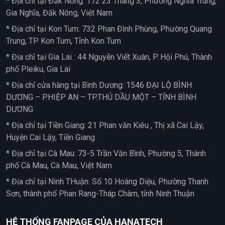
* Địa chỉ tại Đắk Nông: 172 23 Tháng 3, Phường Nghĩa Trung,
Gia Nghĩa, Đăk Nông, Việt Nam
* Địa chỉ tại Kon Tum: 732 Phan Đình Phùng, Phường Quang
Trung, TP Kon Tum, Tỉnh Kon Tum
* Địa chỉ tại Gia Lai : 44 Nguyễn Viết Xuân, P. Hội Phú, Thành
phố Pleiku, Gia Lai
* Địa chỉ cửa hàng tại Bình Dương: 1546 ĐẠI LỘ BÌNH
DƯƠNG – P.HIỆP AN – TP.THỦ DẦU MỘT – TỈNH BÌNH
DƯƠNG
* Địa chỉ tại Tiền Giang: 21 Phan văn Kiêu , Thị xã Cai Lậy,
Huyện Cai Lậy, Tiền Giang
* Địa chỉ tại Cà Mau: 73-5 Trần Văn Bình, Phường 5, Thành
phố Cà Mau, Cà Mau, Việt Nam
* Địa chỉ tại Ninh THuận: Số 10 Hoàng Diệu, Phường Thanh
Sơn, thành phố Phan Rang-Tháp Chàm, tỉnh Ninh Thuận
HỆ THỐNG FANPAGE CỦA HANATECH