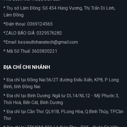
* Trụ sở Lâm Đồng: Số 454 Hùng Vương, Thị Trấn Di Linh,
Lâm Đồng
*Điện thoại:
0369124565
*ZALO BÁO GIÁ:
0329576282
*Email:
kesieuthihanatech@gmail.com
* Mã Số Thuế: 3603830221
ĐỊA CHỈ CHI NHÁNH
* Địa chỉ tại Đồng Nai:56/2T đường Điểu Xiển, KP8, P. Long
Bình, tỉnh Đồng Nai
* Địa chỉ tại Bình Dương: Ngã tư DL14/NL12 - Mỹ Phước 3,
Thới Hoà, Bến Cát, Bình Dương
* Địa chỉ tại Cần Thơ: QL91B, P.Long Hòa, Q.Bình Thủy, TP.Cần
Thơ