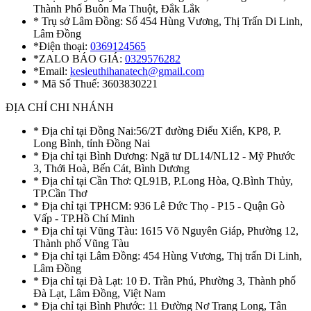
Thành Phố Buôn Ma Thuột, Đắk Lắk
* Trụ sở Lâm Đồng: Số 454 Hùng Vương, Thị Trấn Di Linh,
Lâm Đồng
*Điện thoại:
0369124565
*ZALO BÁO GIÁ:
0329576282
*Email:
kesieuthihanatech@gmail.com
* Mã Số Thuế: 3603830221
ĐỊA CHỈ CHI NHÁNH
* Địa chỉ tại Đồng Nai:56/2T đường Điểu Xiển, KP8, P.
Long Bình, tỉnh Đồng Nai
* Địa chỉ tại Bình Dương: Ngã tư DL14/NL12 - Mỹ Phước
3, Thới Hoà, Bến Cát, Bình Dương
* Địa chỉ tại Cần Thơ: QL91B, P.Long Hòa, Q.Bình Thủy,
TP.Cần Thơ
* Địa chỉ tại TPHCM: 936 Lê Đức Thọ - P15 - Quận Gò
Vấp - TP.Hồ Chí Minh
* Địa chỉ tại Vũng Tàu: 1615 Võ Nguyên Giáp, Phường 12,
Thành phố Vũng Tàu
* Địa chỉ tại Lâm Đồng: 454 Hùng Vương, Thị trấn Di Linh,
Lâm Đồng
* Địa chỉ tại Đà Lạt: 10 Đ. Trần Phú, Phường 3, Thành phố
Đà Lạt, Lâm Đồng, Việt Nam
* Địa chỉ tại Bình Phước: 11 Đường Nơ Trang Long, Tân