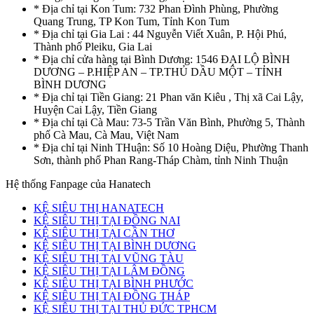
* Địa chỉ tại Kon Tum: 732 Phan Đình Phùng, Phường
Quang Trung, TP Kon Tum, Tỉnh Kon Tum
* Địa chỉ tại Gia Lai : 44 Nguyễn Viết Xuân, P. Hội Phú,
Thành phố Pleiku, Gia Lai
* Địa chỉ cửa hàng tại Bình Dương: 1546 ĐẠI LỘ BÌNH
DƯƠNG – P.HIỆP AN – TP.THỦ DẦU MỘT – TỈNH
BÌNH DƯƠNG
* Địa chỉ tại Tiền Giang: 21 Phan văn Kiêu , Thị xã Cai Lậy,
Huyện Cai Lậy, Tiền Giang
* Địa chỉ tại Cà Mau: 73-5 Trần Văn Bình, Phường 5, Thành
phố Cà Mau, Cà Mau, Việt Nam
* Địa chỉ tại Ninh THuận: Số 10 Hoàng Diệu, Phường Thanh
Sơn, thành phố Phan Rang-Tháp Chàm, tỉnh Ninh Thuận
Hệ thống Fanpage của Hanatech
KỆ SIÊU THỊ HANATECH
KỆ SIÊU THỊ TẠI ĐỒNG NAI
KỆ SIÊU THỊ TẠI CẦN THƠ
KỆ SIÊU THỊ TẠI BÌNH DƯƠNG
KỆ SIÊU THỊ TẠI VŨNG TÀU
KỆ SIÊU THỊ TẠI LÂM ĐỒNG
KỆ SIÊU THỊ TẠI BÌNH PHƯỚC
KỆ SIÊU THỊ TẠI ĐỒNG THÁP
KỆ SIÊU THỊ TẠI THỦ ĐỨC TPHCM