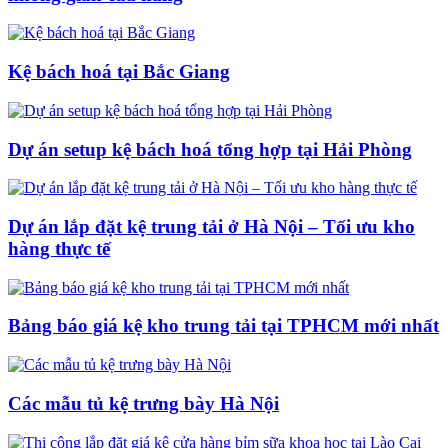
Kệ bách hoá tại Bắc Giang
Dự án setup kệ bách hoá tổng hợp tại Hải Phòng
Dự án lắp đặt kệ trung tải ở Hà Nội – Tối ưu kho
hàng thực tế
Bảng báo giá kệ kho trung tải tại TPHCM mới nhất
Các mẫu tủ kệ trưng bày Hà Nội