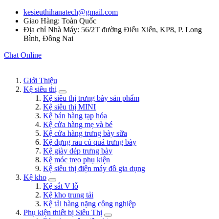
kesieuthihanatech@gmail.com
Giao Hàng: Toàn Quốc
Địa chỉ Nhà Máy: 56/2T đường Điểu Xiển, KP8, P. Long
Bình, Đồng Nai
Chat Online
Giới Thiệu
Kệ siêu thị
Kệ siêu thị trưng bày sản phẩm
Kệ siêu thị MINI
Kệ bán hàng tạp hóa
Kệ cửa hàng mẹ và bé
Kệ cửa hàng trưng bày sữa
Kệ đựng rau củ quả trưng bày
Kệ giày dép trưng bày
Kệ móc treo phụ kiện
Kệ siêu thị điện máy đồ gia dụng
Kệ kho
Kệ sắt V lỗ
Kệ kho trung tải
Kệ tải hàng nặng công nghiệp
Phụ kiện thiết bị Siêu Thị