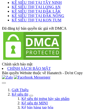
KỆ SIÊU THỊ TẠI TÂY NINH
KỆ SIÊU THỊ TẠI LONG AN
KỆ SIÊU THỊ TẠI ĐẮK LẮK
KỆ SIÊU THỊ TẠI ĐẮK NÔNG
KỆ SIÊU THỊ TẠI KON TUM
Đã đăng ký bản quyền tác giả với DMCA
Chính sách bảo mật
CHÍNH SÁCH BẢO MẬT
Bản quyền Website thuộc về Hanatech - Do'nt Copy
Giới Thiệu
Kệ siêu thị
Kệ siêu thị trưng bày sản phẩm
Kệ siêu thị MINI
Kệ bán hàng tạp hóa