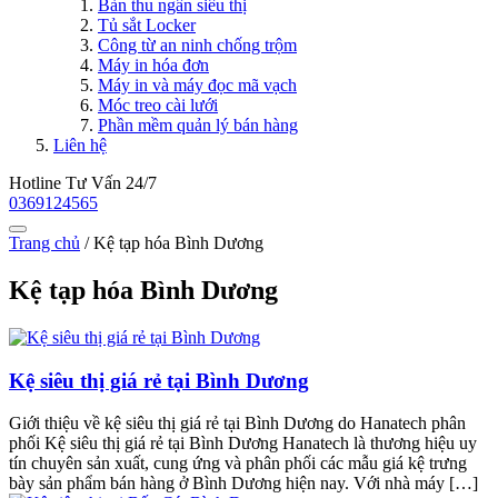
Bàn thu ngân siêu thị
Tủ sắt Locker
Công từ an ninh chống trộm
Máy in hóa đơn
Máy in và máy đọc mã vạch
Móc treo cài lưới
Phần mềm quản lý bán hàng
Liên hệ
Hotline Tư Vấn 24/7
0369124565
Trang chủ
/
Kệ tạp hóa Bình Dương
Kệ tạp hóa Bình Dương
Kệ siêu thị giá rẻ tại Bình Dương
Giới thiệu về kệ siêu thị giá rẻ tại Bình Dương do Hanatech phân
phối Kệ siêu thị giá rẻ tại Bình Dương Hanatech là thương hiệu uy
tín chuyên sản xuất, cung ứng và phân phối các mẫu giá kệ trưng
bày sản phẩm bán hàng ở Bình Dương hiện nay. Với nhà máy […]