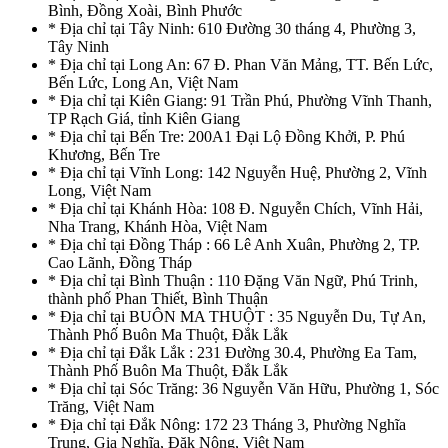
Bình, Đồng Xoài, Bình Phước
* Địa chỉ tại Tây Ninh: 610 Đường 30 tháng 4, Phường 3,
Tây Ninh
* Địa chỉ tại Long An: 67 Đ. Phan Văn Mảng, TT. Bến Lức,
Bến Lức, Long An, Việt Nam
* Địa chỉ tại Kiên Giang: 91 Trần Phú, Phường Vĩnh Thanh,
TP Rạch Giá, tỉnh Kiên Giang
* Địa chỉ tại Bến Tre: 200A1 Đại Lộ Đồng Khởi, P. Phú
Khương, Bến Tre
* Địa chỉ tại Vĩnh Long: 142 Nguyễn Huệ, Phường 2, Vĩnh
Long, Việt Nam
* Địa chỉ tại Khánh Hòa: 108 Đ. Nguyễn Chích, Vĩnh Hải,
Nha Trang, Khánh Hòa, Việt Nam
* Địa chỉ tại Đồng Tháp : 66 Lê Anh Xuân, Phường 2, TP.
Cao Lãnh, Đồng Tháp
* Địa chỉ tại Bình Thuận : 110 Đặng Văn Ngữ, Phú Trinh,
thành phố Phan Thiết, Bình Thuận
* Địa chỉ tại BUÔN MA THUỘT : 35 Nguyễn Du, Tự An,
Thành Phố Buôn Ma Thuột, Đắk Lắk
* Địa chỉ tại Đắk Lắk : 231 Đường 30.4, Phường Ea Tam,
Thành Phố Buôn Ma Thuột, Đắk Lắk
* Địa chỉ tại Sóc Trăng: 36 Nguyễn Văn Hữu, Phường 1, Sóc
Trăng, Việt Nam
* Địa chỉ tại Đắk Nông: 172 23 Tháng 3, Phường Nghĩa
Trung, Gia Nghĩa, Đăk Nông, Việt Nam