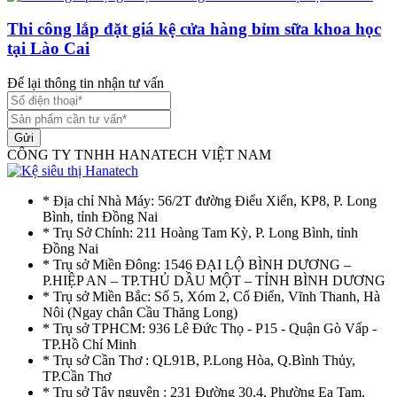
Thi công lắp đặt giá kệ cửa hàng bỉm sữa khoa học
tại Lào Cai
Để lại thông tin nhận tư vấn
Gửi
CÔNG TY TNHH HANATECH VIỆT NAM
* Địa chỉ Nhà Máy: 56/2T đường Điểu Xiển, KP8, P. Long
Bình, tỉnh Đồng Nai
* Trụ Sở Chính: 211 Hoàng Tam Kỳ, P. Long Bình, tỉnh
Đồng Nai
* Trụ sở Miền Đông: 1546 ĐẠI LỘ BÌNH DƯƠNG –
P.HIỆP AN – TP.THỦ DẦU MỘT – TỈNH BÌNH DƯƠNG
* Trụ sở Miền Bắc: Số 5, Xóm 2, Cổ Điển, Vĩnh Thanh, Hà
Nôi (Ngay chân Cầu Thăng Long)
* Trụ sở TPHCM: 936 Lê Đức Thọ - P15 - Quận Gò Vấp -
TP.Hồ Chí Minh
* Trụ sở Cần Thơ : QL91B, P.Long Hòa, Q.Bình Thủy,
TP.Cần Thơ
* Trụ sở Tây nguyên : 231 Đường 30.4, Phường Ea Tam,