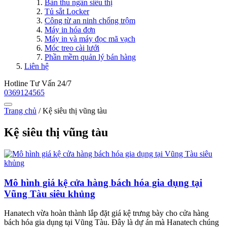
Bàn thu ngân siêu thị
Tủ sắt Locker
Công từ an ninh chống trộm
Máy in hóa đơn
Máy in và máy đọc mã vạch
Móc treo cài lưới
Phần mềm quản lý bán hàng
Liên hệ
Hotline Tư Vấn 24/7
0369124565
Trang chủ
/
Kệ siêu thị vũng tàu
Kệ siêu thị vũng tàu
Mô hình giá kệ cửa hàng bách hóa gia dụng tại
Vũng Tàu siêu khủng
Hanatech vừa hoàn thành lắp đặt giá kệ trưng bày cho cửa hàng
bách hóa gia dụng tại Vũng Tàu. Đây là dự án mà Hanatech chúng