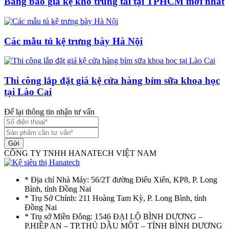
Bảng báo giá kệ kho trung tải tại TPHCM mới nhất
Các mẫu tủ kệ trưng bày Hà Nội
Thi công lắp đặt giá kệ cửa hàng bỉm sữa khoa học
tại Lào Cai
Để lại thông tin nhận tư vấn
Gửi
CÔNG TY TNHH HANATECH VIỆT NAM
* Địa chỉ Nhà Máy: 56/2T đường Điểu Xiển, KP8, P. Long
Bình, tỉnh Đồng Nai
* Trụ Sở Chính: 211 Hoàng Tam Kỳ, P. Long Bình, tỉnh
Đồng Nai
* Trụ sở Miền Đông: 1546 ĐẠI LỘ BÌNH DƯƠNG –
P.HIỆP AN – TP.THỦ DẦU MỘT – TỈNH BÌNH DƯƠNG