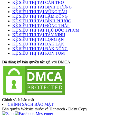
KỆ SIÊU THỊ TẠI CẦN THƠ
KỆ SIÊU THỊ TẠI BÌNH DƯƠNG
KỆ SIÊU THỊ TẠI VŨNG TÀU
KỆ SIÊU THỊ TẠI LÂM ĐỒNG
KỆ SIÊU THỊ TẠI BÌNH PHƯỚC
KỆ SIÊU THỊ TẠI ĐỒNG THÁP
KỆ SIÊU THỊ TẠI THỦ ĐỨC TPHCM
KỆ SIÊU THỊ TẠI TÂY NINH
KỆ SIÊU THỊ TẠI LONG AN
KỆ SIÊU THỊ TẠI ĐẮK LẮK
KỆ SIÊU THỊ TẠI ĐẮK NÔNG
KỆ SIÊU THỊ TẠI KON TUM
Đã đăng ký bản quyền tác giả với DMCA
Chính sách bảo mật
CHÍNH SÁCH BẢO MẬT
Bản quyền Website thuộc về Hanatech - Do'nt Copy