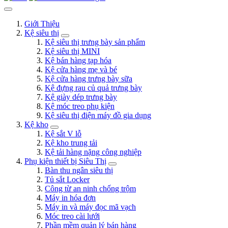
Giới Thiệu
Kệ siêu thị
Kệ siêu thị trưng bày sản phẩm
Kệ siêu thị MINI
Kệ bán hàng tạp hóa
Kệ cửa hàng mẹ và bé
Kệ cửa hàng trưng bày sữa
Kệ đựng rau củ quả trưng bày
Kệ giày dép trưng bày
Kệ móc treo phụ kiện
Kệ siêu thị điện máy đồ gia dụng
Kệ kho
Kệ sắt V lỗ
Kệ kho trung tải
Kệ tải hàng nặng công nghiệp
Phụ kiện thiết bị Siêu Thị
Bàn thu ngân siêu thị
Tủ sắt Locker
Công từ an ninh chống trộm
Máy in hóa đơn
Máy in và máy đọc mã vạch
Móc treo cài lưới
Phần mềm quản lý bán hàng