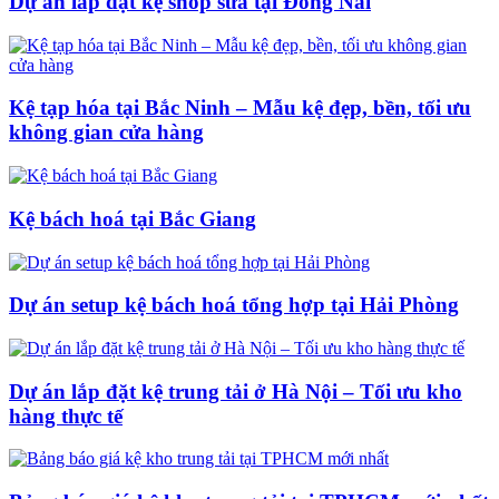
Dự án lắp đặt kệ shop sữa tại Đồng Nai
Kệ tạp hóa tại Bắc Ninh – Mẫu kệ đẹp, bền, tối ưu
không gian cửa hàng
Kệ bách hoá tại Bắc Giang
Dự án setup kệ bách hoá tổng hợp tại Hải Phòng
Dự án lắp đặt kệ trung tải ở Hà Nội – Tối ưu kho
hàng thực tế