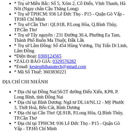
* Trụ sở Miền Bắc: Số 5, Xóm 2, Cổ Điển, Vĩnh Thanh, Hà
Nôi (Ngay chân Cầu Thăng Long)
* Trụ sở TPHCM: 936 Lê Đức Thọ - P15 - Quận Gò Vấp -
TP.Hồ Chí Minh
* Trụ sở Cần Thơ : QL91B, P.Long Hòa, Q.Bình Thủy,
TP.Cần Thơ
* Trụ sở Tây nguyên : 231 Đường 30.4, Phường Ea Tam,
Thành Phố Buôn Ma Thuột, Đắk Lắk
* Trụ sở Lâm Đồng: Số 454 Hùng Vương, Thị Trấn Di Linh,
Lâm Đồng
*Điện thoại:
0369124565
*ZALO BÁO GIÁ:
0329576282
*Email:
kesieuthihanatech@gmail.com
* Mã Số Thuế: 3603830221
ĐỊA CHỈ CHI NHÁNH
* Địa chỉ tại Đồng Nai:56/2T đường Điểu Xiển, KP8, P.
Long Bình, tỉnh Đồng Nai
* Địa chỉ tại Bình Dương: Ngã tư DL14/NL12 - Mỹ Phước
3, Thới Hoà, Bến Cát, Bình Dương
* Địa chỉ tại Cần Thơ: QL91B, P.Long Hòa, Q.Bình Thủy,
TP.Cần Thơ
* Địa chỉ tại TPHCM: 936 Lê Đức Thọ - P15 - Quận Gò
Vấp - TP.Hồ Chí Minh