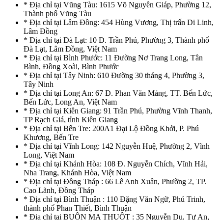
* Địa chỉ tại Vũng Tàu: 1615 Võ Nguyên Giáp, Phường 12,
Thành phố Vũng Tàu
* Địa chỉ tại Lâm Đồng: 454 Hùng Vương, Thị trấn Di Linh,
Lâm Đồng
* Địa chỉ tại Đà Lạt: 10 Đ. Trần Phú, Phường 3, Thành phố
Đà Lạt, Lâm Đồng, Việt Nam
* Địa chỉ tại Bình Phước: 11 Đường Nơ Trang Long, Tân
Bình, Đồng Xoài, Bình Phước
* Địa chỉ tại Tây Ninh: 610 Đường 30 tháng 4, Phường 3,
Tây Ninh
* Địa chỉ tại Long An: 67 Đ. Phan Văn Mảng, TT. Bến Lức,
Bến Lức, Long An, Việt Nam
* Địa chỉ tại Kiên Giang: 91 Trần Phú, Phường Vĩnh Thanh,
TP Rạch Giá, tỉnh Kiên Giang
* Địa chỉ tại Bến Tre: 200A1 Đại Lộ Đồng Khởi, P. Phú
Khương, Bến Tre
* Địa chỉ tại Vĩnh Long: 142 Nguyễn Huệ, Phường 2, Vĩnh
Long, Việt Nam
* Địa chỉ tại Khánh Hòa: 108 Đ. Nguyễn Chích, Vĩnh Hải,
Nha Trang, Khánh Hòa, Việt Nam
* Địa chỉ tại Đồng Tháp : 66 Lê Anh Xuân, Phường 2, TP.
Cao Lãnh, Đồng Tháp
* Địa chỉ tại Bình Thuận : 110 Đặng Văn Ngữ, Phú Trinh,
thành phố Phan Thiết, Bình Thuận
* Địa chỉ tại BUÔN MA THUỘT : 35 Nguyễn Du, Tự An,