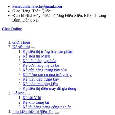
kesieuthihanatech@gmail.com
Giao Hàng: Toàn Quốc
Địa chỉ Nhà Máy: 56/2T đường Điểu Xiển, KP8, P. Long
Bình, Đồng Nai
Chat Online
Giới Thiệu
Kệ siêu thị
Kệ siêu thị trưng bày sản phẩm
Kệ siêu thị MINI
Kệ bán hàng tạp hóa
Kệ cửa hàng mẹ và bé
Kệ cửa hàng trưng bày sữa
Kệ đựng rau củ quả trưng bày
Kệ giày dép trưng bày
Kệ móc treo phụ kiện
Kệ siêu thị điện máy đồ gia dụng
Kệ kho
Kệ sắt V lỗ
Kệ kho trung tải
Kệ tải hàng nặng công nghiệp
Phụ kiện thiết bị Siêu Thị