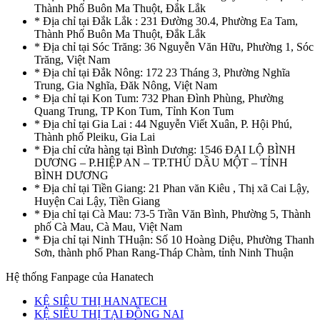
Thành Phố Buôn Ma Thuột, Đắk Lắk
* Địa chỉ tại Đắk Lắk : 231 Đường 30.4, Phường Ea Tam,
Thành Phố Buôn Ma Thuột, Đắk Lắk
* Địa chỉ tại Sóc Trăng: 36 Nguyễn Văn Hữu, Phường 1, Sóc
Trăng, Việt Nam
* Địa chỉ tại Đắk Nông: 172 23 Tháng 3, Phường Nghĩa
Trung, Gia Nghĩa, Đăk Nông, Việt Nam
* Địa chỉ tại Kon Tum: 732 Phan Đình Phùng, Phường
Quang Trung, TP Kon Tum, Tỉnh Kon Tum
* Địa chỉ tại Gia Lai : 44 Nguyễn Viết Xuân, P. Hội Phú,
Thành phố Pleiku, Gia Lai
* Địa chỉ cửa hàng tại Bình Dương: 1546 ĐẠI LỘ BÌNH
DƯƠNG – P.HIỆP AN – TP.THỦ DẦU MỘT – TỈNH
BÌNH DƯƠNG
* Địa chỉ tại Tiền Giang: 21 Phan văn Kiêu , Thị xã Cai Lậy,
Huyện Cai Lậy, Tiền Giang
* Địa chỉ tại Cà Mau: 73-5 Trần Văn Bình, Phường 5, Thành
phố Cà Mau, Cà Mau, Việt Nam
* Địa chỉ tại Ninh THuận: Số 10 Hoàng Diệu, Phường Thanh
Sơn, thành phố Phan Rang-Tháp Chàm, tỉnh Ninh Thuận
Hệ thống Fanpage của Hanatech
KỆ SIÊU THỊ HANATECH
KỆ SIÊU THỊ TẠI ĐỒNG NAI