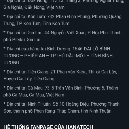
* Địa chỉ tại Đắk Nông: 172 23 Tháng 3, Phường Nghĩa Trung,
Gia Nghĩa, Đăk Nông, Việt Nam
* Địa chỉ tại Kon Tum: 732 Phan Đình Phùng, Phường Quang
Trung, TP Kon Tum, Tỉnh Kon Tum
* Địa chỉ tại Gia Lai : 44 Nguyễn Viết Xuân, P. Hội Phú, Thành
phố Pleiku, Gia Lai
* Địa chỉ cửa hàng tại Bình Dương: 1546 ĐẠI LỘ BÌNH
DƯƠNG – P.HIỆP AN – TP.THỦ DẦU MỘT – TỈNH BÌNH
DƯƠNG
* Địa chỉ tại Tiền Giang: 21 Phan văn Kiêu , Thị xã Cai Lậy,
Huyện Cai Lậy, Tiền Giang
* Địa chỉ tại Cà Mau: 73-5 Trần Văn Bình, Phường 5, Thành
phố Cà Mau, Cà Mau, Việt Nam
* Địa chỉ tại Ninh THuận: Số 10 Hoàng Diệu, Phường Thanh
Sơn, thành phố Phan Rang-Tháp Chàm, tỉnh Ninh Thuận
HỆ THỐNG FANPAGE CỦA HANATECH