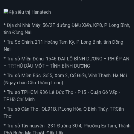
* Địa chỉ Nhà Máy: 56/2T đường Điểu Xiển, KP8, P. Long Bình,
tỉnh Đồng Nai
* Trụ Sở Chính: 211 Hoàng Tam Kỳ, P. Long Bình, tỉnh Đồng
Nai
* Trụ sở Miền Đông: 1546 ĐẠI LỘ BÌNH DƯƠNG – P.HIỆP AN
– TP.THỦ DẦU MỘT – TỈNH BÌNH DƯƠNG
* Trụ sở Miền Bắc: Số 5, Xóm 2, Cổ Điển, Vĩnh Thanh, Hà Nôi
(Ngay chân Cầu Thăng Long)
* Trụ sở TPHCM: 936 Lê Đức Thọ - P15 - Quận Gò Vấp -
TP.Hồ Chí Minh
* Trụ sở Cần Thơ : QL91B, P.Long Hòa, Q.Bình Thủy, TP.Cần
Thơ
* Trụ sở Tây nguyên : 231 Đường 30.4, Phường Ea Tam, Thành
Phố Buôn Ma Thuột, Đắk Lắk