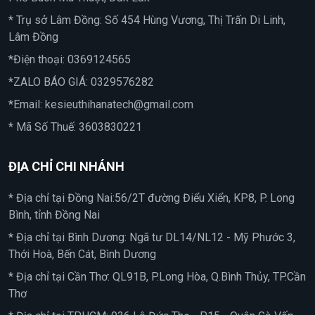
* Trụ sở Lâm Đồng: Số 454 Hùng Vương, Thị Trấn Di Linh,
Lâm Đồng
*Điện thoại:
0369124565
*ZALO BÁO GIÁ:
0329576282
*Email:
kesieuthihanatech@gmail.com
* Mã Số Thuế: 3603830221
ĐỊA CHỈ CHI NHÁNH
* Địa chỉ tại Đồng Nai:56/2T đường Điểu Xiển, KP8, P. Long
Bình, tỉnh Đồng Nai
* Địa chỉ tại Bình Dương: Ngã tư DL14/NL12 - Mỹ Phước 3,
Thới Hoà, Bến Cát, Bình Dương
* Địa chỉ tại Cần Thơ: QL91B, P.Long Hòa, Q.Bình Thủy, TP.Cần
Thơ