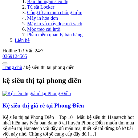
Bàn thu ngân siêu thị
Tủ sắt Locker
Công từ an ninh chống trộm
Máy in hóa đơn
Máy in và máy đọc mã vạch
Móc treo cài lưới
Phần mềm quản lý bán hàng
Liên hệ
Hotline Tư Vấn 24/7
0369124565
Trang chủ
/
kệ siêu thị tại phong điền
kệ siêu thị tại phong điền
Kệ siêu thị giá rẻ tại Phong Điền
Kệ siêu thị tại Phong Điền – Top 10+ Mẫu kệ siêu thị Hanatech hot
nhất hiện nay Nếu bạn đang ở tại huyện Phong Điền muốn tìm mua
kệ siêu thị Hanatech với đầy đủ mẫu mã, thiết kế thì đừng bỏ lỡ bài
viết này nhé. Chúng tôi sẽ cung cấp đầy đủ […]