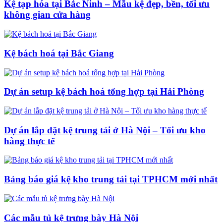
Kệ tạp hóa tại Bắc Ninh – Mẫu kệ đẹp, bền, tối ưu
không gian cửa hàng
Kệ bách hoá tại Bắc Giang
Dự án setup kệ bách hoá tổng hợp tại Hải Phòng
Dự án lắp đặt kệ trung tải ở Hà Nội – Tối ưu kho
hàng thực tế
Bảng báo giá kệ kho trung tải tại TPHCM mới nhất
Các mẫu tủ kệ trưng bày Hà Nội