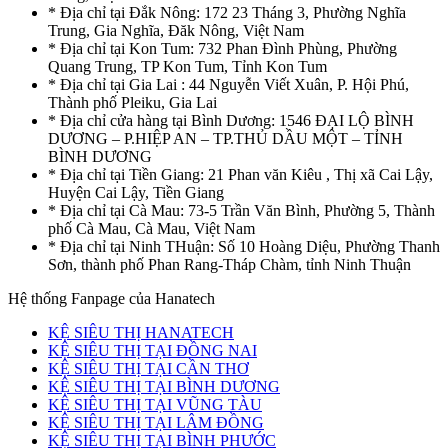
* Địa chỉ tại Đắk Nông: 172 23 Tháng 3, Phường Nghĩa
Trung, Gia Nghĩa, Đăk Nông, Việt Nam
* Địa chỉ tại Kon Tum: 732 Phan Đình Phùng, Phường
Quang Trung, TP Kon Tum, Tỉnh Kon Tum
* Địa chỉ tại Gia Lai : 44 Nguyễn Viết Xuân, P. Hội Phú,
Thành phố Pleiku, Gia Lai
* Địa chỉ cửa hàng tại Bình Dương: 1546 ĐẠI LỘ BÌNH
DƯƠNG – P.HIỆP AN – TP.THỦ DẦU MỘT – TỈNH
BÌNH DƯƠNG
* Địa chỉ tại Tiền Giang: 21 Phan văn Kiêu , Thị xã Cai Lậy,
Huyện Cai Lậy, Tiền Giang
* Địa chỉ tại Cà Mau: 73-5 Trần Văn Bình, Phường 5, Thành
phố Cà Mau, Cà Mau, Việt Nam
* Địa chỉ tại Ninh THuận: Số 10 Hoàng Diệu, Phường Thanh
Sơn, thành phố Phan Rang-Tháp Chàm, tỉnh Ninh Thuận
Hệ thống Fanpage của Hanatech
KỆ SIÊU THỊ HANATECH
KỆ SIÊU THỊ TẠI ĐỒNG NAI
KỆ SIÊU THỊ TẠI CẦN THƠ
KỆ SIÊU THỊ TẠI BÌNH DƯƠNG
KỆ SIÊU THỊ TẠI VŨNG TÀU
KỆ SIÊU THỊ TẠI LÂM ĐỒNG
KỆ SIÊU THỊ TẠI BÌNH PHƯỚC