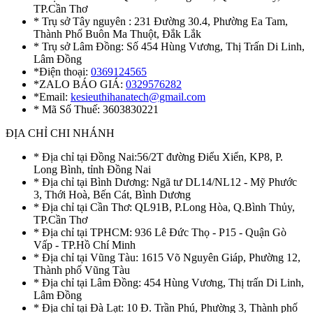
TP.Cần Thơ
* Trụ sở Tây nguyên : 231 Đường 30.4, Phường Ea Tam,
Thành Phố Buôn Ma Thuột, Đắk Lắk
* Trụ sở Lâm Đồng: Số 454 Hùng Vương, Thị Trấn Di Linh,
Lâm Đồng
*Điện thoại:
0369124565
*ZALO BÁO GIÁ:
0329576282
*Email:
kesieuthihanatech@gmail.com
* Mã Số Thuế: 3603830221
ĐỊA CHỈ CHI NHÁNH
* Địa chỉ tại Đồng Nai:56/2T đường Điểu Xiển, KP8, P.
Long Bình, tỉnh Đồng Nai
* Địa chỉ tại Bình Dương: Ngã tư DL14/NL12 - Mỹ Phước
3, Thới Hoà, Bến Cát, Bình Dương
* Địa chỉ tại Cần Thơ: QL91B, P.Long Hòa, Q.Bình Thủy,
TP.Cần Thơ
* Địa chỉ tại TPHCM: 936 Lê Đức Thọ - P15 - Quận Gò
Vấp - TP.Hồ Chí Minh
* Địa chỉ tại Vũng Tàu: 1615 Võ Nguyên Giáp, Phường 12,
Thành phố Vũng Tàu
* Địa chỉ tại Lâm Đồng: 454 Hùng Vương, Thị trấn Di Linh,
Lâm Đồng
* Địa chỉ tại Đà Lạt: 10 Đ. Trần Phú, Phường 3, Thành phố