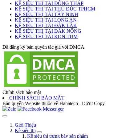
KỆ SIÊU THỊ TẠI ĐỒNG THÁP
KỆ SIÊU THỊ TẠI THỦ ĐỨC TPHCM
KỆ SIÊU THỊ TẠI TÂY NINH
KỆ SIÊU THỊ TẠI LONG AN
KỆ SIÊU THỊ TẠI ĐẮK LẮK
KỆ SIÊU THỊ TẠI ĐẮK NÔNG
KỆ SIÊU THỊ TẠI KON TUM
Đã đăng ký bản quyền tác giả với DMCA
Chính sách bảo mật
CHÍNH SÁCH BẢO MẬT
Bản quyền Website thuộc về Hanatech - Do'nt Copy
Giới Thiệu
Kệ siêu thị
Kệ siêu thị trưng bày sản phẩm