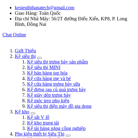
kesieuthihanatech@gmail.com
Giao Hàng: Toàn Quốc
Địa chỉ Nhà Máy: 56/2T đường Điểu Xiển, KP8, P. Long
Bình, Đồng Nai
Chat Online
Giới Thiệu
Kệ siêu thị
Kệ siêu thị trưng bày sản phẩm
Kệ siêu thị MINI
Kệ bán hàng tạp hóa
Kệ cửa hàng mẹ và bé
Kệ cửa hàng trưng bày sữa
Kệ đựng rau củ quả trưng bày
Kệ giày dép trưng bày
Kệ móc treo phụ kiện
Kệ siêu thị điện máy đồ gia dụng
Kệ kho
Kệ sắt V lỗ
Kệ kho trung tải
Kệ tải hàng nặng công nghiệp
Phụ kiện thiết bị Siêu Thị