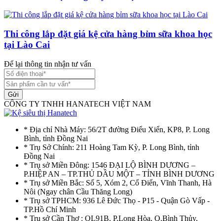
Thi công lắp đặt giá kệ cửa hàng bỉm sữa khoa học
tại Lào Cai
Để lại thông tin nhận tư vấn
Gửi
CÔNG TY TNHH HANATECH VIỆT NAM
* Địa chỉ Nhà Máy: 56/2T đường Điểu Xiển, KP8, P. Long
Bình, tỉnh Đồng Nai
* Trụ Sở Chính: 211 Hoàng Tam Kỳ, P. Long Bình, tỉnh
Đồng Nai
* Trụ sở Miền Đông: 1546 ĐẠI LỘ BÌNH DƯƠNG –
P.HIỆP AN – TP.THỦ DẦU MỘT – TỈNH BÌNH DƯƠNG
* Trụ sở Miền Bắc: Số 5, Xóm 2, Cổ Điển, Vĩnh Thanh, Hà
Nôi (Ngay chân Cầu Thăng Long)
* Trụ sở TPHCM: 936 Lê Đức Thọ - P15 - Quận Gò Vấp -
TP.Hồ Chí Minh
* Trụ sở Cần Thơ : QL91B, P.Long Hòa, Q.Bình Thủy,