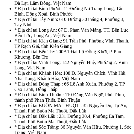
Đà Lạt, Lâm Đồng, Việt Nam
* Địa chỉ tại Bình Phước: 11 Đường Nơ Trang Long, Tân
Bình, Đồng Xoài, Bình Phước
* Địa chỉ tại Tây Ninh: 610 Đường 30 tháng 4, Phường 3,
Tây Ninh
* Địa chỉ tại Long An: 67 Đ. Phan Văn Mảng, TT. Bến Lức,
Bến Lức, Long An, Việt Nam
* Địa chỉ tại Kiên Giang: 91 Trần Phú, Phường Vĩnh Thanh,
TP Rạch Giá, tỉnh Kiên Giang
* Địa chỉ tại Bến Tre: 200A1 Đại Lộ Đồng Khởi, P. Phú
Khương, Bến Tre
* Địa chỉ tại Vĩnh Long: 142 Nguyễn Huệ, Phường 2, Vĩnh
Long, Việt Nam
* Địa chỉ tại Khánh Hòa: 108 Đ. Nguyễn Chích, Vĩnh Hải,
Nha Trang, Khánh Hòa, Việt Nam
* Địa chỉ tại Đồng Tháp : 66 Lê Anh Xuân, Phường 2, TP.
Cao Lãnh, Đồng Tháp
* Địa chỉ tại Bình Thuận : 110 Đặng Văn Ngữ, Phú Trinh,
thành phố Phan Thiết, Bình Thuận
* Địa chỉ tại BUÔN MA THUỘT : 35 Nguyễn Du, Tự An,
Thành Phố Buôn Ma Thuột, Đắk Lắk
* Địa chỉ tại Đắk Lắk : 231 Đường 30.4, Phường Ea Tam,
Thành Phố Buôn Ma Thuột, Đắk Lắk
* Địa chỉ tại Sóc Trăng: 36 Nguyễn Văn Hữu, Phường 1, Sóc
Trăng, Việt Nam