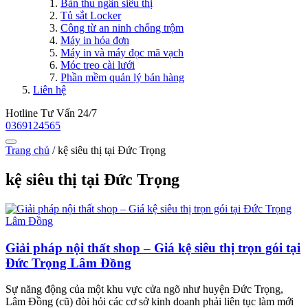
Bàn thu ngân siêu thị
Tủ sắt Locker
Công từ an ninh chống trộm
Máy in hóa đơn
Máy in và máy đọc mã vạch
Móc treo cài lưới
Phần mềm quản lý bán hàng
Liên hệ
Hotline Tư Vấn 24/7
0369124565
Trang chủ
/
kệ siêu thị tại Đức Trọng
kệ siêu thị tại Đức Trọng
Giải pháp nội thất shop – Giá kệ siêu thị trọn gói tại
Đức Trọng Lâm Đồng
Sự năng động của một khu vực cửa ngõ như huyện Đức Trọng,
Lâm Đồng (cũ) đòi hỏi các cơ sở kinh doanh phải liên tục làm mới