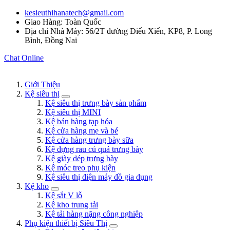
kesieuthihanatech@gmail.com
Giao Hàng: Toàn Quốc
Địa chỉ Nhà Máy: 56/2T đường Điểu Xiển, KP8, P. Long
Bình, Đồng Nai
Chat Online
Giới Thiệu
Kệ siêu thị
Kệ siêu thị trưng bày sản phẩm
Kệ siêu thị MINI
Kệ bán hàng tạp hóa
Kệ cửa hàng mẹ và bé
Kệ cửa hàng trưng bày sữa
Kệ đựng rau củ quả trưng bày
Kệ giày dép trưng bày
Kệ móc treo phụ kiện
Kệ siêu thị điện máy đồ gia dụng
Kệ kho
Kệ sắt V lỗ
Kệ kho trung tải
Kệ tải hàng nặng công nghiệp
Phụ kiện thiết bị Siêu Thị