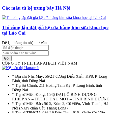
Các mẫu tủ kệ trưng bày Hà Nội
Thi công lắp đặt giá kệ cửa hàng bỉm sữa khoa học
tại Lào Cai
Để lại thông tin nhận tư vấn
Gửi
CÔNG TY TNHH HANATECH VIỆT NAM
* Địa chỉ Nhà Máy: 56/2T đường Điểu Xiển, KP8, P. Long
Bình, tỉnh Đồng Nai
* Trụ Sở Chính: 211 Hoàng Tam Kỳ, P. Long Bình, tỉnh
Đồng Nai
* Trụ sở Miền Đông: 1546 ĐẠI LỘ BÌNH DƯƠNG –
P.HIỆP AN – TP.THỦ DẦU MỘT – TỈNH BÌNH DƯƠNG
* Trụ sở Miền Bắc: Số 5, Xóm 2, Cổ Điển, Vĩnh Thanh, Hà
Nôi (Ngay chân Cầu Thăng Long)
* Trụ sở TPHCM: 936 Lê Đức Thọ - P15 - Quận Gò Vấp -