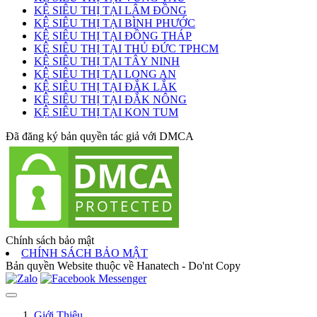
KỆ SIÊU THỊ TẠI LÂM ĐỒNG
KỆ SIÊU THỊ TẠI BÌNH PHƯỚC
KỆ SIÊU THỊ TẠI ĐỒNG THÁP
KỆ SIÊU THỊ TẠI THỦ ĐỨC TPHCM
KỆ SIÊU THỊ TẠI TÂY NINH
KỆ SIÊU THỊ TẠI LONG AN
KỆ SIÊU THỊ TẠI ĐẮK LẮK
KỆ SIÊU THỊ TẠI ĐẮK NÔNG
KỆ SIÊU THỊ TẠI KON TUM
Đã đăng ký bản quyền tác giả với DMCA
Chính sách bảo mật
CHÍNH SÁCH BẢO MẬT
Bản quyền Website thuộc về Hanatech - Do'nt Copy
Giới Thiệu