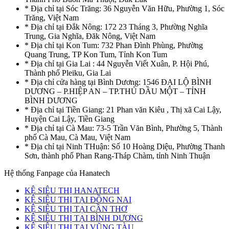
* Địa chỉ tại Sóc Trăng: 36 Nguyễn Văn Hữu, Phường 1, Sóc
Trăng, Việt Nam
* Địa chỉ tại Đắk Nông: 172 23 Tháng 3, Phường Nghĩa
Trung, Gia Nghĩa, Đăk Nông, Việt Nam
* Địa chỉ tại Kon Tum: 732 Phan Đình Phùng, Phường
Quang Trung, TP Kon Tum, Tỉnh Kon Tum
* Địa chỉ tại Gia Lai : 44 Nguyễn Viết Xuân, P. Hội Phú,
Thành phố Pleiku, Gia Lai
* Địa chỉ cửa hàng tại Bình Dương: 1546 ĐẠI LỘ BÌNH
DƯƠNG – P.HIỆP AN – TP.THỦ DẦU MỘT – TỈNH
BÌNH DƯƠNG
* Địa chỉ tại Tiền Giang: 21 Phan văn Kiêu , Thị xã Cai Lậy,
Huyện Cai Lậy, Tiền Giang
* Địa chỉ tại Cà Mau: 73-5 Trần Văn Bình, Phường 5, Thành
phố Cà Mau, Cà Mau, Việt Nam
* Địa chỉ tại Ninh THuận: Số 10 Hoàng Diệu, Phường Thanh
Sơn, thành phố Phan Rang-Tháp Chàm, tỉnh Ninh Thuận
Hệ thống Fanpage của Hanatech
KỆ SIÊU THỊ HANATECH
KỆ SIÊU THỊ TẠI ĐỒNG NAI
KỆ SIÊU THỊ TẠI CẦN THƠ
KỆ SIÊU THỊ TẠI BÌNH DƯƠNG
KỆ SIÊU THỊ TẠI VŨNG TÀU