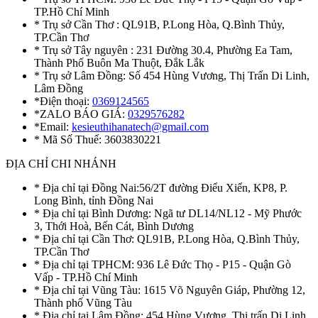
TP.Hồ Chí Minh
* Trụ sở Cần Thơ : QL91B, P.Long Hòa, Q.Bình Thủy,
TP.Cần Thơ
* Trụ sở Tây nguyên : 231 Đường 30.4, Phường Ea Tam,
Thành Phố Buôn Ma Thuột, Đắk Lắk
* Trụ sở Lâm Đồng: Số 454 Hùng Vương, Thị Trấn Di Linh,
Lâm Đồng
*Điện thoại:
0369124565
*ZALO BÁO GIÁ:
0329576282
*Email:
kesieuthihanatech@gmail.com
* Mã Số Thuế: 3603830221
ĐỊA CHỈ CHI NHÁNH
* Địa chỉ tại Đồng Nai:56/2T đường Điểu Xiển, KP8, P.
Long Bình, tỉnh Đồng Nai
* Địa chỉ tại Bình Dương: Ngã tư DL14/NL12 - Mỹ Phước
3, Thới Hoà, Bến Cát, Bình Dương
* Địa chỉ tại Cần Thơ: QL91B, P.Long Hòa, Q.Bình Thủy,
TP.Cần Thơ
* Địa chỉ tại TPHCM: 936 Lê Đức Thọ - P15 - Quận Gò
Vấp - TP.Hồ Chí Minh
* Địa chỉ tại Vũng Tàu: 1615 Võ Nguyên Giáp, Phường 12,
Thành phố Vũng Tàu
* Địa chỉ tại Lâm Đồng: 454 Hùng Vương, Thị trấn Di Linh,