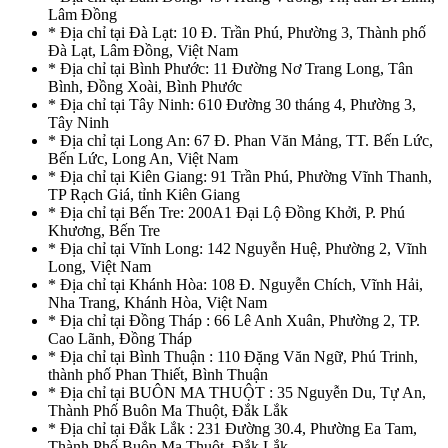
Lâm Đồng
* Địa chỉ tại Đà Lạt: 10 Đ. Trần Phú, Phường 3, Thành phố
Đà Lạt, Lâm Đồng, Việt Nam
* Địa chỉ tại Bình Phước: 11 Đường Nơ Trang Long, Tân
Bình, Đồng Xoài, Bình Phước
* Địa chỉ tại Tây Ninh: 610 Đường 30 tháng 4, Phường 3,
Tây Ninh
* Địa chỉ tại Long An: 67 Đ. Phan Văn Mảng, TT. Bến Lức,
Bến Lức, Long An, Việt Nam
* Địa chỉ tại Kiên Giang: 91 Trần Phú, Phường Vĩnh Thanh,
TP Rạch Giá, tỉnh Kiên Giang
* Địa chỉ tại Bến Tre: 200A1 Đại Lộ Đồng Khởi, P. Phú
Khương, Bến Tre
* Địa chỉ tại Vĩnh Long: 142 Nguyễn Huệ, Phường 2, Vĩnh
Long, Việt Nam
* Địa chỉ tại Khánh Hòa: 108 Đ. Nguyễn Chích, Vĩnh Hải,
Nha Trang, Khánh Hòa, Việt Nam
* Địa chỉ tại Đồng Tháp : 66 Lê Anh Xuân, Phường 2, TP.
Cao Lãnh, Đồng Tháp
* Địa chỉ tại Bình Thuận : 110 Đặng Văn Ngữ, Phú Trinh,
thành phố Phan Thiết, Bình Thuận
* Địa chỉ tại BUÔN MA THUỘT : 35 Nguyễn Du, Tự An,
Thành Phố Buôn Ma Thuột, Đắk Lắk
* Địa chỉ tại Đắk Lắk : 231 Đường 30.4, Phường Ea Tam,
Thành Phố Buôn Ma Thuột, Đắk Lắk