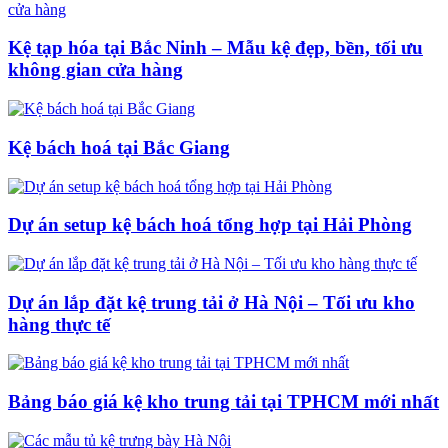
Kệ tạp hóa tại Bắc Ninh – Mẫu kệ đẹp, bền, tối ưu
không gian cửa hàng
Kệ bách hoá tại Bắc Giang
Dự án setup kệ bách hoá tổng hợp tại Hải Phòng
Dự án lắp đặt kệ trung tải ở Hà Nội – Tối ưu kho
hàng thực tế
Bảng báo giá kệ kho trung tải tại TPHCM mới nhất