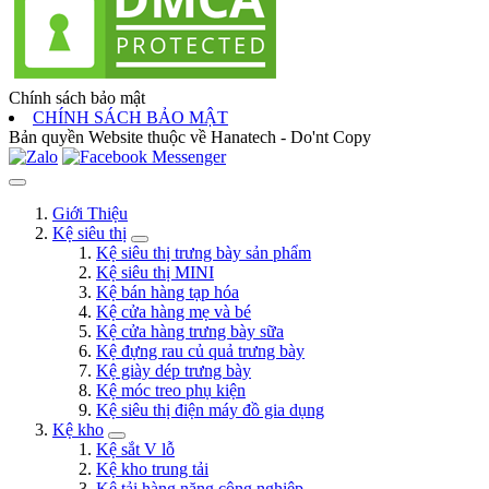
Chính sách bảo mật
CHÍNH SÁCH BẢO MẬT
Bản quyền Website thuộc về Hanatech - Do'nt Copy
Giới Thiệu
Kệ siêu thị
Kệ siêu thị trưng bày sản phẩm
Kệ siêu thị MINI
Kệ bán hàng tạp hóa
Kệ cửa hàng mẹ và bé
Kệ cửa hàng trưng bày sữa
Kệ đựng rau củ quả trưng bày
Kệ giày dép trưng bày
Kệ móc treo phụ kiện
Kệ siêu thị điện máy đồ gia dụng
Kệ kho
Kệ sắt V lỗ
Kệ kho trung tải
Kệ tải hàng nặng công nghiệp