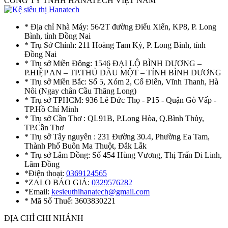
CÔNG TY TNHH HANATECH VIỆT NAM
* Địa chỉ Nhà Máy: 56/2T đường Điểu Xiển, KP8, P. Long
Bình, tỉnh Đồng Nai
* Trụ Sở Chính: 211 Hoàng Tam Kỳ, P. Long Bình, tỉnh
Đồng Nai
* Trụ sở Miền Đông: 1546 ĐẠI LỘ BÌNH DƯƠNG –
P.HIỆP AN – TP.THỦ DẦU MỘT – TỈNH BÌNH DƯƠNG
* Trụ sở Miền Bắc: Số 5, Xóm 2, Cổ Điển, Vĩnh Thanh, Hà
Nôi (Ngay chân Cầu Thăng Long)
* Trụ sở TPHCM: 936 Lê Đức Thọ - P15 - Quận Gò Vấp -
TP.Hồ Chí Minh
* Trụ sở Cần Thơ : QL91B, P.Long Hòa, Q.Bình Thủy,
TP.Cần Thơ
* Trụ sở Tây nguyên : 231 Đường 30.4, Phường Ea Tam,
Thành Phố Buôn Ma Thuột, Đắk Lắk
* Trụ sở Lâm Đồng: Số 454 Hùng Vương, Thị Trấn Di Linh,
Lâm Đồng
*Điện thoại:
0369124565
*ZALO BÁO GIÁ:
0329576282
*Email:
kesieuthihanatech@gmail.com
* Mã Số Thuế: 3603830221
ĐỊA CHỈ CHI NHÁNH