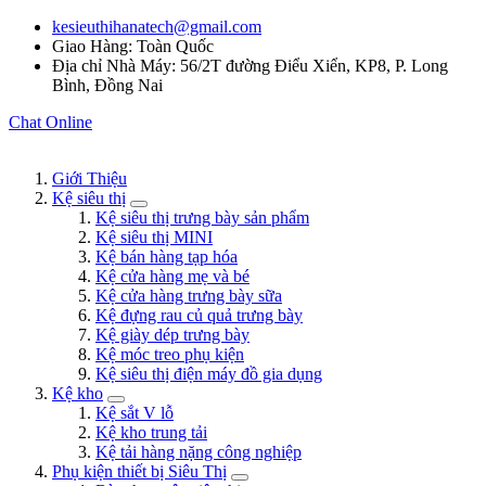
kesieuthihanatech@gmail.com
Giao Hàng: Toàn Quốc
Địa chỉ Nhà Máy: 56/2T đường Điểu Xiển, KP8, P. Long
Bình, Đồng Nai
Chat Online
Giới Thiệu
Kệ siêu thị
Kệ siêu thị trưng bày sản phẩm
Kệ siêu thị MINI
Kệ bán hàng tạp hóa
Kệ cửa hàng mẹ và bé
Kệ cửa hàng trưng bày sữa
Kệ đựng rau củ quả trưng bày
Kệ giày dép trưng bày
Kệ móc treo phụ kiện
Kệ siêu thị điện máy đồ gia dụng
Kệ kho
Kệ sắt V lỗ
Kệ kho trung tải
Kệ tải hàng nặng công nghiệp
Phụ kiện thiết bị Siêu Thị