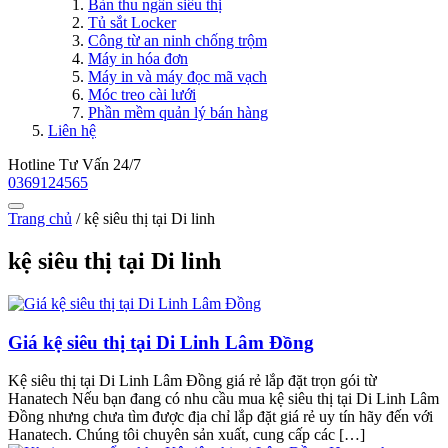
Bàn thu ngân siêu thị
Tủ sắt Locker
Công từ an ninh chống trộm
Máy in hóa đơn
Máy in và máy đọc mã vạch
Móc treo cài lưới
Phần mềm quản lý bán hàng
Liên hệ
Hotline Tư Vấn 24/7
0369124565
Trang chủ
/
kệ siêu thị tại Di linh
kệ siêu thị tại Di linh
Giá kệ siêu thị tại Di Linh Lâm Đồng
Kệ siêu thị tại Di Linh Lâm Đồng giá rẻ lắp đặt trọn gói từ
Hanatech Nếu bạn đang có nhu cầu mua kệ siêu thị tại Di Linh Lâm
Đồng nhưng chưa tìm được địa chỉ lắp đặt giá rẻ uy tín hãy đến với
Hanatech. Chúng tôi chuyên sản xuất, cung cấp các […]