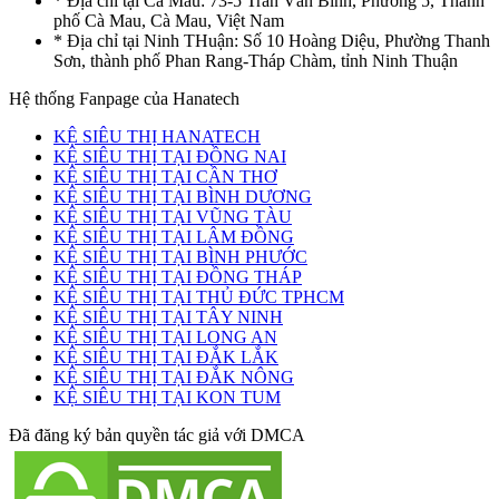
* Địa chỉ tại Cà Mau: 73-5 Trần Văn Bình, Phường 5, Thành
phố Cà Mau, Cà Mau, Việt Nam
* Địa chỉ tại Ninh THuận: Số 10 Hoàng Diệu, Phường Thanh
Sơn, thành phố Phan Rang-Tháp Chàm, tỉnh Ninh Thuận
Hệ thống Fanpage của Hanatech
KỆ SIÊU THỊ HANATECH
KỆ SIÊU THỊ TẠI ĐỒNG NAI
KỆ SIÊU THỊ TẠI CẦN THƠ
KỆ SIÊU THỊ TẠI BÌNH DƯƠNG
KỆ SIÊU THỊ TẠI VŨNG TÀU
KỆ SIÊU THỊ TẠI LÂM ĐỒNG
KỆ SIÊU THỊ TẠI BÌNH PHƯỚC
KỆ SIÊU THỊ TẠI ĐỒNG THÁP
KỆ SIÊU THỊ TẠI THỦ ĐỨC TPHCM
KỆ SIÊU THỊ TẠI TÂY NINH
KỆ SIÊU THỊ TẠI LONG AN
KỆ SIÊU THỊ TẠI ĐẮK LẮK
KỆ SIÊU THỊ TẠI ĐẮK NÔNG
KỆ SIÊU THỊ TẠI KON TUM
Đã đăng ký bản quyền tác giả với DMCA