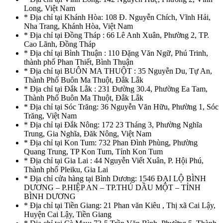
Long, Việt Nam
* Địa chỉ tại Khánh Hòa: 108 Đ. Nguyễn Chích, Vĩnh Hải,
Nha Trang, Khánh Hòa, Việt Nam
* Địa chỉ tại Đồng Tháp : 66 Lê Anh Xuân, Phường 2, TP.
Cao Lãnh, Đồng Tháp
* Địa chỉ tại Bình Thuận : 110 Đặng Văn Ngữ, Phú Trinh,
thành phố Phan Thiết, Bình Thuận
* Địa chỉ tại BUÔN MA THUỘT : 35 Nguyễn Du, Tự An,
Thành Phố Buôn Ma Thuột, Đắk Lắk
* Địa chỉ tại Đắk Lắk : 231 Đường 30.4, Phường Ea Tam,
Thành Phố Buôn Ma Thuột, Đắk Lắk
* Địa chỉ tại Sóc Trăng: 36 Nguyễn Văn Hữu, Phường 1, Sóc
Trăng, Việt Nam
* Địa chỉ tại Đắk Nông: 172 23 Tháng 3, Phường Nghĩa
Trung, Gia Nghĩa, Đăk Nông, Việt Nam
* Địa chỉ tại Kon Tum: 732 Phan Đình Phùng, Phường
Quang Trung, TP Kon Tum, Tỉnh Kon Tum
* Địa chỉ tại Gia Lai : 44 Nguyễn Viết Xuân, P. Hội Phú,
Thành phố Pleiku, Gia Lai
* Địa chỉ cửa hàng tại Bình Dương: 1546 ĐẠI LỘ BÌNH
DƯƠNG – P.HIỆP AN – TP.THỦ DẦU MỘT – TỈNH
BÌNH DƯƠNG
* Địa chỉ tại Tiền Giang: 21 Phan văn Kiêu , Thị xã Cai Lậy,
Huyện Cai Lậy, Tiền Giang