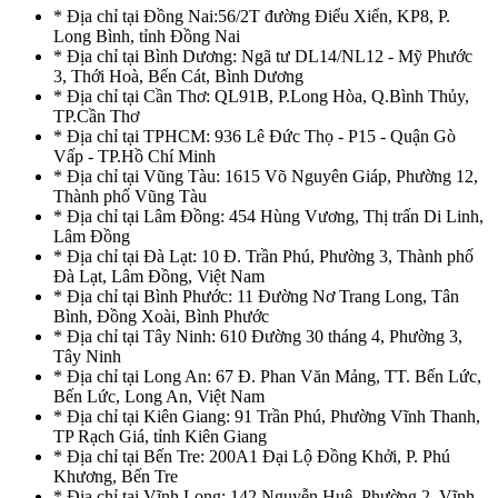
* Địa chỉ tại Đồng Nai:56/2T đường Điểu Xiển, KP8, P.
Long Bình, tỉnh Đồng Nai
* Địa chỉ tại Bình Dương: Ngã tư DL14/NL12 - Mỹ Phước
3, Thới Hoà, Bến Cát, Bình Dương
* Địa chỉ tại Cần Thơ: QL91B, P.Long Hòa, Q.Bình Thủy,
TP.Cần Thơ
* Địa chỉ tại TPHCM: 936 Lê Đức Thọ - P15 - Quận Gò
Vấp - TP.Hồ Chí Minh
* Địa chỉ tại Vũng Tàu: 1615 Võ Nguyên Giáp, Phường 12,
Thành phố Vũng Tàu
* Địa chỉ tại Lâm Đồng: 454 Hùng Vương, Thị trấn Di Linh,
Lâm Đồng
* Địa chỉ tại Đà Lạt: 10 Đ. Trần Phú, Phường 3, Thành phố
Đà Lạt, Lâm Đồng, Việt Nam
* Địa chỉ tại Bình Phước: 11 Đường Nơ Trang Long, Tân
Bình, Đồng Xoài, Bình Phước
* Địa chỉ tại Tây Ninh: 610 Đường 30 tháng 4, Phường 3,
Tây Ninh
* Địa chỉ tại Long An: 67 Đ. Phan Văn Mảng, TT. Bến Lức,
Bến Lức, Long An, Việt Nam
* Địa chỉ tại Kiên Giang: 91 Trần Phú, Phường Vĩnh Thanh,
TP Rạch Giá, tỉnh Kiên Giang
* Địa chỉ tại Bến Tre: 200A1 Đại Lộ Đồng Khởi, P. Phú
Khương, Bến Tre
* Địa chỉ tại Vĩnh Long: 142 Nguyễn Huệ, Phường 2, Vĩnh