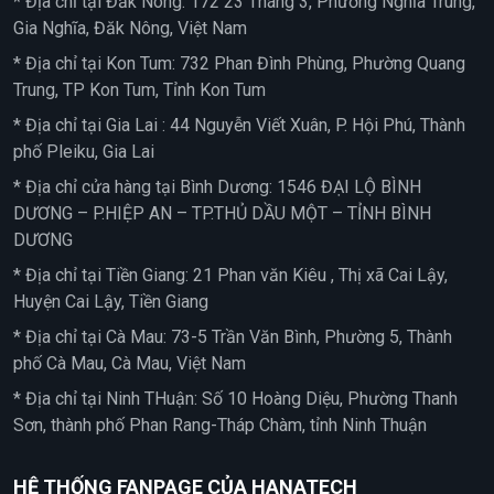
* Địa chỉ tại Đắk Nông: 172 23 Tháng 3, Phường Nghĩa Trung,
Gia Nghĩa, Đăk Nông, Việt Nam
* Địa chỉ tại Kon Tum: 732 Phan Đình Phùng, Phường Quang
Trung, TP Kon Tum, Tỉnh Kon Tum
* Địa chỉ tại Gia Lai : 44 Nguyễn Viết Xuân, P. Hội Phú, Thành
phố Pleiku, Gia Lai
* Địa chỉ cửa hàng tại Bình Dương: 1546 ĐẠI LỘ BÌNH
DƯƠNG – P.HIỆP AN – TP.THỦ DẦU MỘT – TỈNH BÌNH
DƯƠNG
* Địa chỉ tại Tiền Giang: 21 Phan văn Kiêu , Thị xã Cai Lậy,
Huyện Cai Lậy, Tiền Giang
* Địa chỉ tại Cà Mau: 73-5 Trần Văn Bình, Phường 5, Thành
phố Cà Mau, Cà Mau, Việt Nam
* Địa chỉ tại Ninh THuận: Số 10 Hoàng Diệu, Phường Thanh
Sơn, thành phố Phan Rang-Tháp Chàm, tỉnh Ninh Thuận
HỆ THỐNG FANPAGE CỦA HANATECH