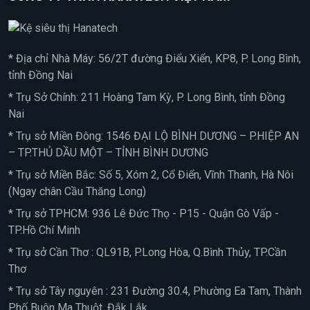
* Địa chỉ Nhà Máy: 56/2T đường Điểu Xiển, KP8, P. Long Bình,
tỉnh Đồng Nai
* Trụ Sở Chính: 211 Hoàng Tam Kỳ, P. Long Bình, tỉnh Đồng
Nai
* Trụ sở Miền Đông: 1546 ĐẠI LỘ BÌNH DƯƠNG – P.HIỆP AN
– TP.THỦ DẦU MỘT – TỈNH BÌNH DƯƠNG
* Trụ sở Miền Bắc: Số 5, Xóm 2, Cổ Điển, Vĩnh Thanh, Hà Nôi
(Ngay chân Cầu Thăng Long)
* Trụ sở TPHCM: 936 Lê Đức Thọ - P15 - Quận Gò Vấp -
TP.Hồ Chí Minh
* Trụ sở Cần Thơ : QL91B, P.Long Hòa, Q.Bình Thủy, TP.Cần
Thơ
* Trụ sở Tây nguyên : 231 Đường 30.4, Phường Ea Tam, Thành
Phố Buôn Ma Thuột, Đắk Lắk