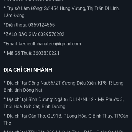
* Trụ sở Lâm Đồng: Số 454 Hùng Vương, Thị Trấn Di Linh,
Lâm Đồng
*Điện thoại:
0369124565
*ZALO BÁO GIÁ:
0329576282
*Email:
kesieuthihanatech@gmail.com
* Mã Số Thuế: 3603830221
ĐỊA CHỈ CHI NHÁNH
* Địa chỉ tại Đồng Nai:56/2T đường Điểu Xiển, KP8, P. Long
Bình, tỉnh Đồng Nai
* Địa chỉ tại Bình Dương: Ngã tư DL14/NL12 - Mỹ Phước 3,
Thới Hoà, Bến Cát, Bình Dương
* Địa chỉ tại Cần Thơ: QL91B, P.Long Hòa, Q.Bình Thủy, TP.Cần
Thơ