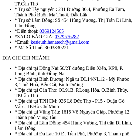
TP.Cần Thơ
* Trụ sở Tây nguyên : 231 Đường 30.4, Phường Ea Tam,
Thành Phố Buôn Ma Thuột, Đắk Lắk
* Trụ sở Lâm Đồng: Số 454 Hùng Vương, Thị Trấn Di Linh,
Lâm Đồng
*Điện thoại:
0369124565
*ZALO BÁO GIÁ:
0329576282
*Email:
kesieuthihanatech@gmail.com
* Mã Số Thuế: 3603830221
ĐỊA CHỈ CHI NHÁNH
* Địa chỉ tại Đồng Nai:56/2T đường Điểu Xiển, KP8, P.
Long Bình, tỉnh Đồng Nai
* Địa chỉ tại Bình Dương: Ngã tư DL14/NL12 - Mỹ Phước
3, Thới Hoà, Bến Cát, Bình Dương
* Địa chỉ tại Cần Thơ: QL91B, P.Long Hòa, Q.Bình Thủy,
TP.Cần Thơ
* Địa chỉ tại TPHCM: 936 Lê Đức Thọ - P15 - Quận Gò
Vấp - TP.Hồ Chí Minh
* Địa chỉ tại Vũng Tàu: 1615 Võ Nguyên Giáp, Phường 12,
Thành phố Vũng Tàu
* Địa chỉ tại Lâm Đồng: 454 Hùng Vương, Thị trấn Di Linh,
Lâm Đồng
* Địa chỉ tại Đà Lạt: 10 Đ. Trần Phú, Phường 3, Thành phố