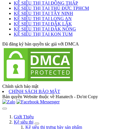
KỆ SIÊU THỊ TẠI ĐỒNG THÁP
KỆ SIÊU THỊ TẠI THỦ ĐỨC TPHCM
KỆ SIÊU THỊ TẠI TÂY NINH
KỆ SIÊU THỊ TẠI LONG AN
KỆ SIÊU THỊ TẠI ĐẮK LẮK
KỆ SIÊU THỊ TẠI ĐẮK NÔNG
KỆ SIÊU THỊ TẠI KON TUM
Đã đăng ký bản quyền tác giả với DMCA
Chính sách bảo mật
CHÍNH SÁCH BẢO MẬT
Bản quyền Website thuộc về Hanatech - Do'nt Copy
Giới Thiệu
Kệ siêu thị
Kệ siêu thị trưng bày sản phẩm