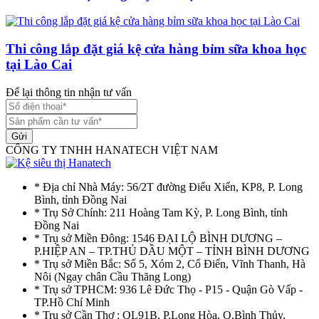
Thi công lắp đặt giá kệ cửa hàng bỉm sữa khoa học
tại Lào Cai
Để lại thông tin nhận tư vấn
Gửi
CÔNG TY TNHH HANATECH VIỆT NAM
* Địa chỉ Nhà Máy: 56/2T đường Điểu Xiển, KP8, P. Long
Bình, tỉnh Đồng Nai
* Trụ Sở Chính: 211 Hoàng Tam Kỳ, P. Long Bình, tỉnh
Đồng Nai
* Trụ sở Miền Đông: 1546 ĐẠI LỘ BÌNH DƯƠNG –
P.HIỆP AN – TP.THỦ DẦU MỘT – TỈNH BÌNH DƯƠNG
* Trụ sở Miền Bắc: Số 5, Xóm 2, Cổ Điển, Vĩnh Thanh, Hà
Nôi (Ngay chân Cầu Thăng Long)
* Trụ sở TPHCM: 936 Lê Đức Thọ - P15 - Quận Gò Vấp -
TP.Hồ Chí Minh
* Trụ sở Cần Thơ : QL91B, P.Long Hòa, Q.Bình Thủy,