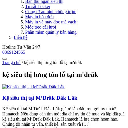
Bàn thu ngân siêu thị
Tủ sắt Locker
Công từ an ninh chống trộm
Máy in hóa đơn
Máy in và máy đọc mã vạch
Móc treo cài lưới
Phần mềm quản lý bán hàng
Liên hệ
Hotline Tư Vấn 24/7
0369124565
Trang chủ
/
kệ siêu thị lưng tôn lỗ tại m'drắk
kệ siêu thị lưng tôn lỗ tại m'drắk
Kệ siêu thị tại M’Drắk Đắk Lắk
Kệ siêu thị tại M’Drắk Đắk Lắk giá rẻ lắp đặt trọn gói uy tín từ
Hanatech Nếu đang cần tìm một địa chỉ uy tín để mua và lắp đặt giá
kệ siêu thị tại M’Drắk Đắk Lắk, Hanatech là lựa chọn hoàn hảo.
Chúng tôi nhận tư vấn, thiết kế, sản xuất và […]