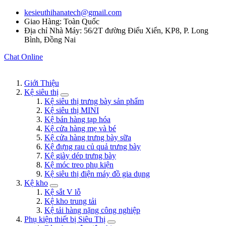
kesieuthihanatech@gmail.com
Giao Hàng: Toàn Quốc
Địa chỉ Nhà Máy: 56/2T đường Điểu Xiển, KP8, P. Long
Bình, Đồng Nai
Chat Online
Giới Thiệu
Kệ siêu thị
Kệ siêu thị trưng bày sản phẩm
Kệ siêu thị MINI
Kệ bán hàng tạp hóa
Kệ cửa hàng mẹ và bé
Kệ cửa hàng trưng bày sữa
Kệ đựng rau củ quả trưng bày
Kệ giày dép trưng bày
Kệ móc treo phụ kiện
Kệ siêu thị điện máy đồ gia dụng
Kệ kho
Kệ sắt V lỗ
Kệ kho trung tải
Kệ tải hàng nặng công nghiệp
Phụ kiện thiết bị Siêu Thị