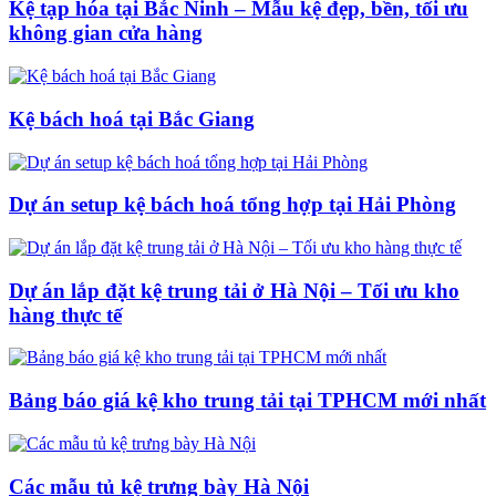
Kệ tạp hóa tại Bắc Ninh – Mẫu kệ đẹp, bền, tối ưu
không gian cửa hàng
Kệ bách hoá tại Bắc Giang
Dự án setup kệ bách hoá tổng hợp tại Hải Phòng
Dự án lắp đặt kệ trung tải ở Hà Nội – Tối ưu kho
hàng thực tế
Bảng báo giá kệ kho trung tải tại TPHCM mới nhất
Các mẫu tủ kệ trưng bày Hà Nội