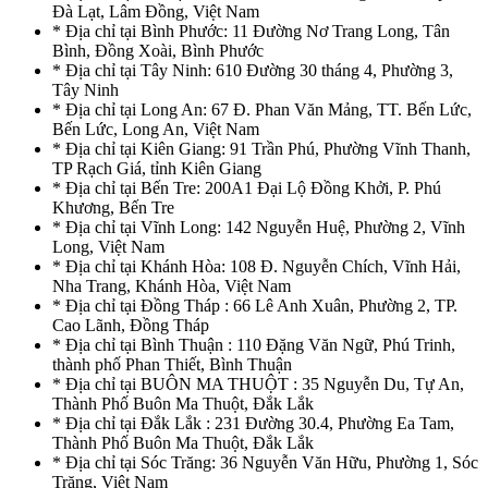
Đà Lạt, Lâm Đồng, Việt Nam
* Địa chỉ tại Bình Phước: 11 Đường Nơ Trang Long, Tân
Bình, Đồng Xoài, Bình Phước
* Địa chỉ tại Tây Ninh: 610 Đường 30 tháng 4, Phường 3,
Tây Ninh
* Địa chỉ tại Long An: 67 Đ. Phan Văn Mảng, TT. Bến Lức,
Bến Lức, Long An, Việt Nam
* Địa chỉ tại Kiên Giang: 91 Trần Phú, Phường Vĩnh Thanh,
TP Rạch Giá, tỉnh Kiên Giang
* Địa chỉ tại Bến Tre: 200A1 Đại Lộ Đồng Khởi, P. Phú
Khương, Bến Tre
* Địa chỉ tại Vĩnh Long: 142 Nguyễn Huệ, Phường 2, Vĩnh
Long, Việt Nam
* Địa chỉ tại Khánh Hòa: 108 Đ. Nguyễn Chích, Vĩnh Hải,
Nha Trang, Khánh Hòa, Việt Nam
* Địa chỉ tại Đồng Tháp : 66 Lê Anh Xuân, Phường 2, TP.
Cao Lãnh, Đồng Tháp
* Địa chỉ tại Bình Thuận : 110 Đặng Văn Ngữ, Phú Trinh,
thành phố Phan Thiết, Bình Thuận
* Địa chỉ tại BUÔN MA THUỘT : 35 Nguyễn Du, Tự An,
Thành Phố Buôn Ma Thuột, Đắk Lắk
* Địa chỉ tại Đắk Lắk : 231 Đường 30.4, Phường Ea Tam,
Thành Phố Buôn Ma Thuột, Đắk Lắk
* Địa chỉ tại Sóc Trăng: 36 Nguyễn Văn Hữu, Phường 1, Sóc
Trăng, Việt Nam