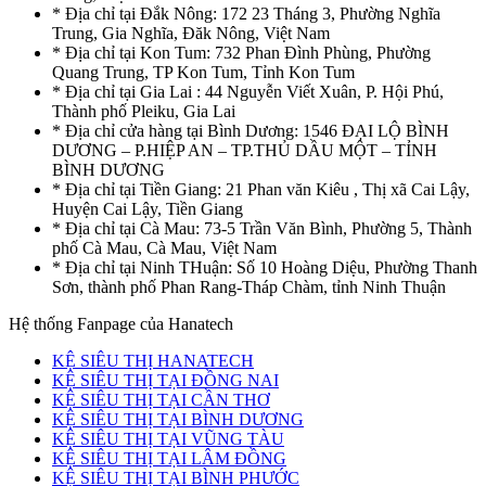
* Địa chỉ tại Đắk Nông: 172 23 Tháng 3, Phường Nghĩa
Trung, Gia Nghĩa, Đăk Nông, Việt Nam
* Địa chỉ tại Kon Tum: 732 Phan Đình Phùng, Phường
Quang Trung, TP Kon Tum, Tỉnh Kon Tum
* Địa chỉ tại Gia Lai : 44 Nguyễn Viết Xuân, P. Hội Phú,
Thành phố Pleiku, Gia Lai
* Địa chỉ cửa hàng tại Bình Dương: 1546 ĐẠI LỘ BÌNH
DƯƠNG – P.HIỆP AN – TP.THỦ DẦU MỘT – TỈNH
BÌNH DƯƠNG
* Địa chỉ tại Tiền Giang: 21 Phan văn Kiêu , Thị xã Cai Lậy,
Huyện Cai Lậy, Tiền Giang
* Địa chỉ tại Cà Mau: 73-5 Trần Văn Bình, Phường 5, Thành
phố Cà Mau, Cà Mau, Việt Nam
* Địa chỉ tại Ninh THuận: Số 10 Hoàng Diệu, Phường Thanh
Sơn, thành phố Phan Rang-Tháp Chàm, tỉnh Ninh Thuận
Hệ thống Fanpage của Hanatech
KỆ SIÊU THỊ HANATECH
KỆ SIÊU THỊ TẠI ĐỒNG NAI
KỆ SIÊU THỊ TẠI CẦN THƠ
KỆ SIÊU THỊ TẠI BÌNH DƯƠNG
KỆ SIÊU THỊ TẠI VŨNG TÀU
KỆ SIÊU THỊ TẠI LÂM ĐỒNG
KỆ SIÊU THỊ TẠI BÌNH PHƯỚC