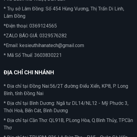
* Trụ sở Lâm Đồng: Số 454 Hùng Vương, Thị Trấn Di Linh,
Lâm Đồng
*Điện thoại:
0369124565
*ZALO BÁO GIÁ:
0329576282
*Email:
kesieuthihanatech@gmail.com
* Mã Số Thuế: 3603830221
ĐỊA CHỈ CHI NHÁNH
* Địa chỉ tại Đồng Nai:56/2T đường Điểu Xiển, KP8, P. Long
Bình, tỉnh Đồng Nai
* Địa chỉ tại Bình Dương: Ngã tư DL14/NL12 - Mỹ Phước 3,
Thới Hoà, Bến Cát, Bình Dương
* Địa chỉ tại Cần Thơ: QL91B, P.Long Hòa, Q.Bình Thủy, TP.Cần
Thơ