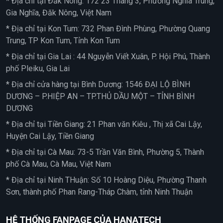
* Địa chỉ tại Đắk Nông: 172 23 Tháng 3, Phường Nghĩa Trung,
Gia Nghĩa, Đăk Nông, Việt Nam
* Địa chỉ tại Kon Tum: 732 Phan Đình Phùng, Phường Quang
Trung, TP Kon Tum, Tỉnh Kon Tum
* Địa chỉ tại Gia Lai : 44 Nguyễn Viết Xuân, P. Hội Phú, Thành
phố Pleiku, Gia Lai
* Địa chỉ cửa hàng tại Bình Dương: 1546 ĐẠI LỘ BÌNH
DƯƠNG – P.HIỆP AN – TP.THỦ DẦU MỘT – TỈNH BÌNH
DƯƠNG
* Địa chỉ tại Tiền Giang: 21 Phan văn Kiêu , Thị xã Cai Lậy,
Huyện Cai Lậy, Tiền Giang
* Địa chỉ tại Cà Mau: 73-5 Trần Văn Bình, Phường 5, Thành
phố Cà Mau, Cà Mau, Việt Nam
* Địa chỉ tại Ninh THuận: Số 10 Hoàng Diệu, Phường Thanh
Sơn, thành phố Phan Rang-Tháp Chàm, tỉnh Ninh Thuận
HỆ THỐNG FANPAGE CỦA HANATECH