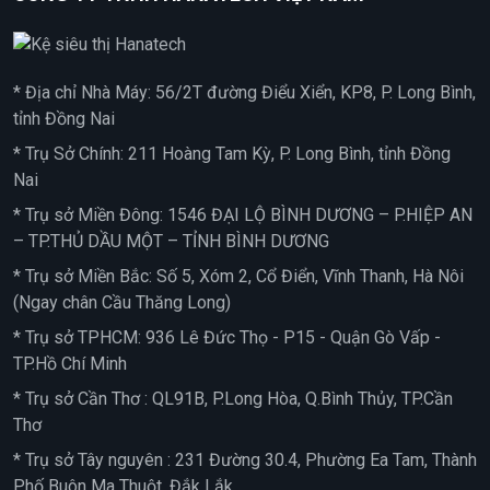
* Địa chỉ Nhà Máy: 56/2T đường Điểu Xiển, KP8, P. Long Bình,
tỉnh Đồng Nai
* Trụ Sở Chính: 211 Hoàng Tam Kỳ, P. Long Bình, tỉnh Đồng
Nai
* Trụ sở Miền Đông: 1546 ĐẠI LỘ BÌNH DƯƠNG – P.HIỆP AN
– TP.THỦ DẦU MỘT – TỈNH BÌNH DƯƠNG
* Trụ sở Miền Bắc: Số 5, Xóm 2, Cổ Điển, Vĩnh Thanh, Hà Nôi
(Ngay chân Cầu Thăng Long)
* Trụ sở TPHCM: 936 Lê Đức Thọ - P15 - Quận Gò Vấp -
TP.Hồ Chí Minh
* Trụ sở Cần Thơ : QL91B, P.Long Hòa, Q.Bình Thủy, TP.Cần
Thơ
* Trụ sở Tây nguyên : 231 Đường 30.4, Phường Ea Tam, Thành
Phố Buôn Ma Thuột, Đắk Lắk