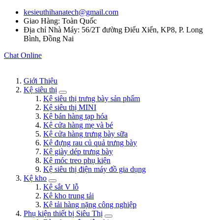
kesieuthihanatech@gmail.com
Giao Hàng: Toàn Quốc
Địa chỉ Nhà Máy: 56/2T đường Điểu Xiển, KP8, P. Long
Bình, Đồng Nai
Chat Online
Giới Thiệu
Kệ siêu thị
Kệ siêu thị trưng bày sản phẩm
Kệ siêu thị MINI
Kệ bán hàng tạp hóa
Kệ cửa hàng mẹ và bé
Kệ cửa hàng trưng bày sữa
Kệ đựng rau củ quả trưng bày
Kệ giày dép trưng bày
Kệ móc treo phụ kiện
Kệ siêu thị điện máy đồ gia dụng
Kệ kho
Kệ sắt V lỗ
Kệ kho trung tải
Kệ tải hàng nặng công nghiệp
Phụ kiện thiết bị Siêu Thị