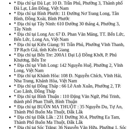
* Địa chỉ tại Đà Lạt: 10 Đ. Trần Phú, Phường 3, Thành phố
Đà Lạt, Lâm Đồng, Việt Nam
* Địa chỉ tại Bình Phước: 11 Đường Nơ Trang Long, Tân
Bình, Đồng Xoài, Bình Phước
* Địa chỉ tại Tây Ninh: 610 Đường 30 tháng 4, Phường 3,
Tây Ninh
* Địa chỉ tại Long An: 67 Đ. Phan Văn Mảng, TT. Bến Lức,
Bến Lức, Long An, Việt Nam
* Địa chỉ tại Kiên Giang: 91 Trần Phú, Phường Vĩnh Thanh,
TP Rạch Giá, tỉnh Kiên Giang
* Địa chỉ tại Bến Tre: 200A1 Đại Lộ Đồng Khởi, P. Phú
Khương, Bến Tre
* Địa chỉ tại Vĩnh Long: 142 Nguyễn Huệ, Phường 2, Vĩnh
Long, Việt Nam
* Địa chỉ tại Khánh Hòa: 108 Đ. Nguyễn Chích, Vĩnh Hải,
Nha Trang, Khánh Hòa, Việt Nam
* Địa chỉ tại Đồng Tháp : 66 Lê Anh Xuân, Phường 2, TP.
Cao Lãnh, Đồng Tháp
* Địa chỉ tại Bình Thuận : 110 Đặng Văn Ngữ, Phú Trinh,
thành phố Phan Thiết, Bình Thuận
* Địa chỉ tại BUÔN MA THUỘT : 35 Nguyễn Du, Tự An,
Thành Phố Buôn Ma Thuột, Đắk Lắk
* Địa chỉ tại Đắk Lắk : 231 Đường 30.4, Phường Ea Tam,
Thành Phố Buôn Ma Thuột, Đắk Lắk
* Địa chỉ tại Sóc Trăng: 36 Nguyễn Văn Hữu, Phường 1, Sóc