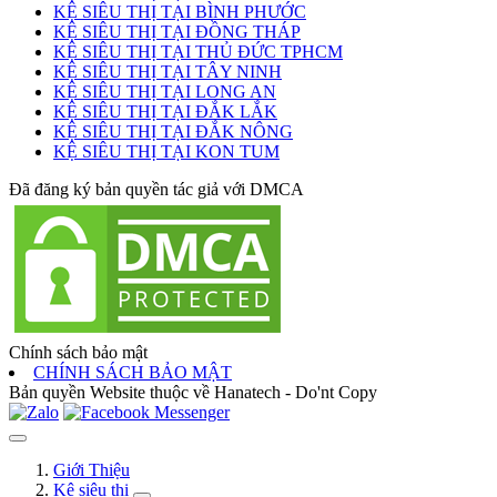
KỆ SIÊU THỊ TẠI BÌNH PHƯỚC
KỆ SIÊU THỊ TẠI ĐỒNG THÁP
KỆ SIÊU THỊ TẠI THỦ ĐỨC TPHCM
KỆ SIÊU THỊ TẠI TÂY NINH
KỆ SIÊU THỊ TẠI LONG AN
KỆ SIÊU THỊ TẠI ĐẮK LẮK
KỆ SIÊU THỊ TẠI ĐẮK NÔNG
KỆ SIÊU THỊ TẠI KON TUM
Đã đăng ký bản quyền tác giả với DMCA
Chính sách bảo mật
CHÍNH SÁCH BẢO MẬT
Bản quyền Website thuộc về Hanatech - Do'nt Copy
Giới Thiệu
Kệ siêu thị