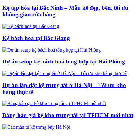
Kệ tạp hóa tại Bắc Ninh – Mẫu kệ đẹp, bền, tối ưu
không gian cửa hàng
Kệ bách hoá tại Bắc Giang
Dự án setup kệ bách hoá tổng hợp tại Hải Phòng
Dự án lắp đặt kệ trung tải ở Hà Nội – Tối ưu kho
hàng thực tế
Bảng báo giá kệ kho trung tải tại TPHCM mới nhất