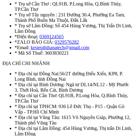
* Trụ sở Cần Thơ : QL91B, P.Long Hòa, Q.Bình Thủy,
TP.Cần Thơ
* Trụ sở Tây nguyên : 231 Đường 30.4, Phường Ea Tam,
Thành Phố Buôn Ma Thuột, Đắk Lắk
* Trụ sở Lâm Đồng: Số 454 Hùng Vương, Thị Trấn Di Linh,
Lâm Đồng
*Điện thoại:
0369124565
*ZALO BÁO GIÁ:
0329576282
*Email:
kesieuthihanatech@gmail.com
* Mã Số Thuế: 3603830221
ĐỊA CHỈ CHI NHÁNH
* Địa chỉ tại Đồng Nai:56/2T đường Điểu Xiển, KP8, P.
Long Bình, tỉnh Đồng Nai
* Địa chỉ tại Bình Dương: Ngã tư DL14/NL12 - Mỹ Phước
3, Thới Hoà, Bến Cát, Bình Dương
* Địa chỉ tại Cần Thơ: QL91B, P.Long Hòa, Q.Bình Thủy,
TP.Cần Thơ
* Địa chỉ tại TPHCM: 936 Lê Đức Thọ - P15 - Quận Gò
Vấp - TP.Hồ Chí Minh
* Địa chỉ tại Vũng Tàu: 1615 Võ Nguyên Giáp, Phường 12,
Thành phố Vũng Tàu
* Địa chỉ tại Lâm Đồng: 454 Hùng Vương, Thị trấn Di Linh,
Lâm Đồng