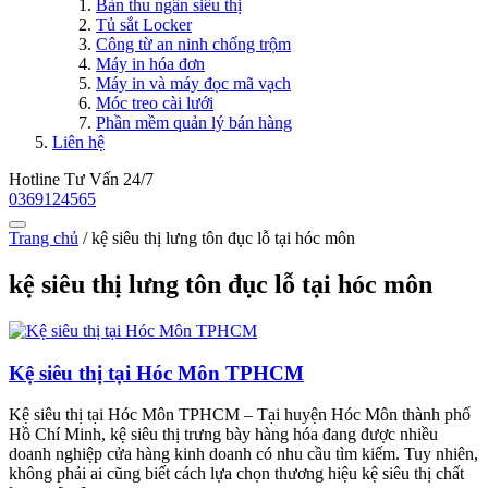
Bàn thu ngân siêu thị
Tủ sắt Locker
Công từ an ninh chống trộm
Máy in hóa đơn
Máy in và máy đọc mã vạch
Móc treo cài lưới
Phần mềm quản lý bán hàng
Liên hệ
Hotline Tư Vấn 24/7
0369124565
Trang chủ
/
kệ siêu thị lưng tôn đục lỗ tại hóc môn
kệ siêu thị lưng tôn đục lỗ tại hóc môn
Kệ siêu thị tại Hóc Môn TPHCM
Kệ siêu thị tại Hóc Môn TPHCM – Tại huyện Hóc Môn thành phố
Hồ Chí Minh, kệ siêu thị trưng bày hàng hóa đang được nhiều
doanh nghiệp cửa hàng kinh doanh có nhu cầu tìm kiếm. Tuy nhiên,
không phải ai cũng biết cách lựa chọn thương hiệu kệ siêu thị chất