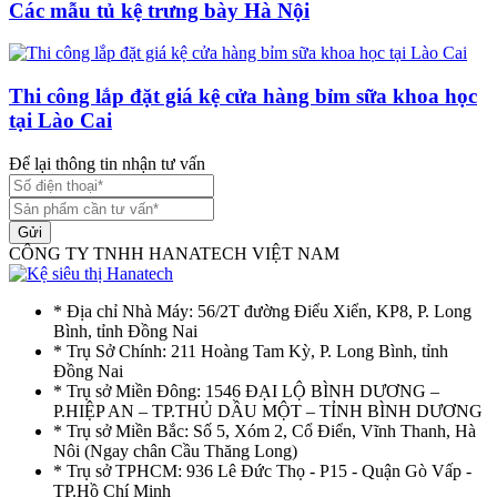
Các mẫu tủ kệ trưng bày Hà Nội
Thi công lắp đặt giá kệ cửa hàng bỉm sữa khoa học
tại Lào Cai
Để lại thông tin nhận tư vấn
Gửi
CÔNG TY TNHH HANATECH VIỆT NAM
* Địa chỉ Nhà Máy: 56/2T đường Điểu Xiển, KP8, P. Long
Bình, tỉnh Đồng Nai
* Trụ Sở Chính: 211 Hoàng Tam Kỳ, P. Long Bình, tỉnh
Đồng Nai
* Trụ sở Miền Đông: 1546 ĐẠI LỘ BÌNH DƯƠNG –
P.HIỆP AN – TP.THỦ DẦU MỘT – TỈNH BÌNH DƯƠNG
* Trụ sở Miền Bắc: Số 5, Xóm 2, Cổ Điển, Vĩnh Thanh, Hà
Nôi (Ngay chân Cầu Thăng Long)
* Trụ sở TPHCM: 936 Lê Đức Thọ - P15 - Quận Gò Vấp -
TP.Hồ Chí Minh