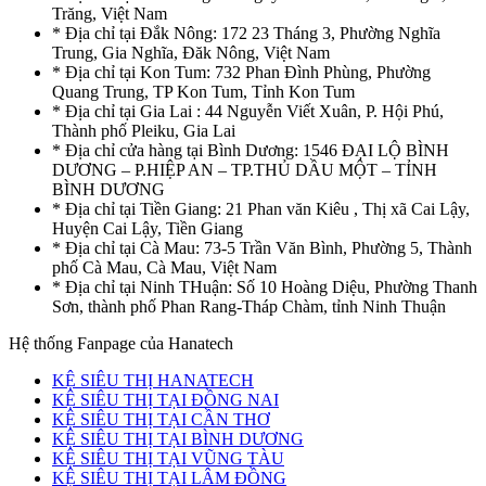
Trăng, Việt Nam
* Địa chỉ tại Đắk Nông: 172 23 Tháng 3, Phường Nghĩa
Trung, Gia Nghĩa, Đăk Nông, Việt Nam
* Địa chỉ tại Kon Tum: 732 Phan Đình Phùng, Phường
Quang Trung, TP Kon Tum, Tỉnh Kon Tum
* Địa chỉ tại Gia Lai : 44 Nguyễn Viết Xuân, P. Hội Phú,
Thành phố Pleiku, Gia Lai
* Địa chỉ cửa hàng tại Bình Dương: 1546 ĐẠI LỘ BÌNH
DƯƠNG – P.HIỆP AN – TP.THỦ DẦU MỘT – TỈNH
BÌNH DƯƠNG
* Địa chỉ tại Tiền Giang: 21 Phan văn Kiêu , Thị xã Cai Lậy,
Huyện Cai Lậy, Tiền Giang
* Địa chỉ tại Cà Mau: 73-5 Trần Văn Bình, Phường 5, Thành
phố Cà Mau, Cà Mau, Việt Nam
* Địa chỉ tại Ninh THuận: Số 10 Hoàng Diệu, Phường Thanh
Sơn, thành phố Phan Rang-Tháp Chàm, tỉnh Ninh Thuận
Hệ thống Fanpage của Hanatech
KỆ SIÊU THỊ HANATECH
KỆ SIÊU THỊ TẠI ĐỒNG NAI
KỆ SIÊU THỊ TẠI CẦN THƠ
KỆ SIÊU THỊ TẠI BÌNH DƯƠNG
KỆ SIÊU THỊ TẠI VŨNG TÀU
KỆ SIÊU THỊ TẠI LÂM ĐỒNG