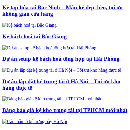
Kệ tạp hóa tại Bắc Ninh – Mẫu kệ đẹp, bền, tối ưu
không gian cửa hàng
Kệ bách hoá tại Bắc Giang
Dự án setup kệ bách hoá tổng hợp tại Hải Phòng
Dự án lắp đặt kệ trung tải ở Hà Nội – Tối ưu kho
hàng thực tế
Bảng báo giá kệ kho trung tải tại TPHCM mới nhất