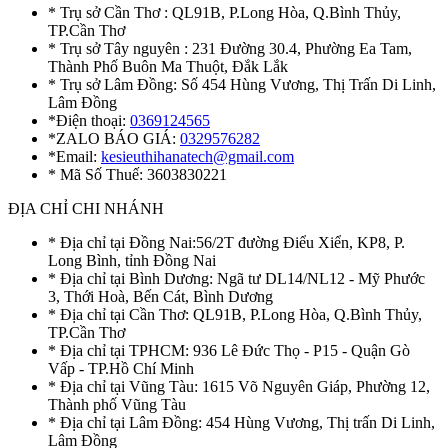
* Trụ sở Cần Thơ : QL91B, P.Long Hòa, Q.Bình Thủy,
TP.Cần Thơ
* Trụ sở Tây nguyên : 231 Đường 30.4, Phường Ea Tam,
Thành Phố Buôn Ma Thuột, Đắk Lắk
* Trụ sở Lâm Đồng: Số 454 Hùng Vương, Thị Trấn Di Linh,
Lâm Đồng
*Điện thoại:
0369124565
*ZALO BÁO GIÁ:
0329576282
*Email:
kesieuthihanatech@gmail.com
* Mã Số Thuế: 3603830221
ĐỊA CHỈ CHI NHÁNH
* Địa chỉ tại Đồng Nai:56/2T đường Điểu Xiển, KP8, P.
Long Bình, tỉnh Đồng Nai
* Địa chỉ tại Bình Dương: Ngã tư DL14/NL12 - Mỹ Phước
3, Thới Hoà, Bến Cát, Bình Dương
* Địa chỉ tại Cần Thơ: QL91B, P.Long Hòa, Q.Bình Thủy,
TP.Cần Thơ
* Địa chỉ tại TPHCM: 936 Lê Đức Thọ - P15 - Quận Gò
Vấp - TP.Hồ Chí Minh
* Địa chỉ tại Vũng Tàu: 1615 Võ Nguyên Giáp, Phường 12,
Thành phố Vũng Tàu
* Địa chỉ tại Lâm Đồng: 454 Hùng Vương, Thị trấn Di Linh,
Lâm Đồng