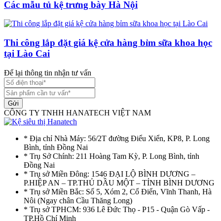
Các mẫu tủ kệ trưng bày Hà Nội
Thi công lắp đặt giá kệ cửa hàng bỉm sữa khoa học
tại Lào Cai
Để lại thông tin nhận tư vấn
Gửi
CÔNG TY TNHH HANATECH VIỆT NAM
* Địa chỉ Nhà Máy: 56/2T đường Điểu Xiển, KP8, P. Long
Bình, tỉnh Đồng Nai
* Trụ Sở Chính: 211 Hoàng Tam Kỳ, P. Long Bình, tỉnh
Đồng Nai
* Trụ sở Miền Đông: 1546 ĐẠI LỘ BÌNH DƯƠNG –
P.HIỆP AN – TP.THỦ DẦU MỘT – TỈNH BÌNH DƯƠNG
* Trụ sở Miền Bắc: Số 5, Xóm 2, Cổ Điển, Vĩnh Thanh, Hà
Nôi (Ngay chân Cầu Thăng Long)
* Trụ sở TPHCM: 936 Lê Đức Thọ - P15 - Quận Gò Vấp -
TP.Hồ Chí Minh