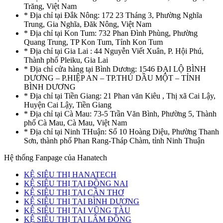
Trăng, Việt Nam
* Địa chỉ tại Đắk Nông: 172 23 Tháng 3, Phường Nghĩa
Trung, Gia Nghĩa, Đăk Nông, Việt Nam
* Địa chỉ tại Kon Tum: 732 Phan Đình Phùng, Phường
Quang Trung, TP Kon Tum, Tỉnh Kon Tum
* Địa chỉ tại Gia Lai : 44 Nguyễn Viết Xuân, P. Hội Phú,
Thành phố Pleiku, Gia Lai
* Địa chỉ cửa hàng tại Bình Dương: 1546 ĐẠI LỘ BÌNH
DƯƠNG – P.HIỆP AN – TP.THỦ DẦU MỘT – TỈNH
BÌNH DƯƠNG
* Địa chỉ tại Tiền Giang: 21 Phan văn Kiêu , Thị xã Cai Lậy,
Huyện Cai Lậy, Tiền Giang
* Địa chỉ tại Cà Mau: 73-5 Trần Văn Bình, Phường 5, Thành
phố Cà Mau, Cà Mau, Việt Nam
* Địa chỉ tại Ninh THuận: Số 10 Hoàng Diệu, Phường Thanh
Sơn, thành phố Phan Rang-Tháp Chàm, tỉnh Ninh Thuận
Hệ thống Fanpage của Hanatech
KỆ SIÊU THỊ HANATECH
KỆ SIÊU THỊ TẠI ĐỒNG NAI
KỆ SIÊU THỊ TẠI CẦN THƠ
KỆ SIÊU THỊ TẠI BÌNH DƯƠNG
KỆ SIÊU THỊ TẠI VŨNG TÀU
KỆ SIÊU THỊ TẠI LÂM ĐỒNG