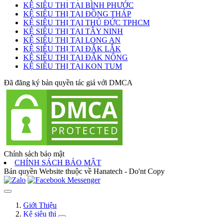
KỆ SIÊU THỊ TẠI BÌNH PHƯỚC
KỆ SIÊU THỊ TẠI ĐỒNG THÁP
KỆ SIÊU THỊ TẠI THỦ ĐỨC TPHCM
KỆ SIÊU THỊ TẠI TÂY NINH
KỆ SIÊU THỊ TẠI LONG AN
KỆ SIÊU THỊ TẠI ĐẮK LẮK
KỆ SIÊU THỊ TẠI ĐẮK NÔNG
KỆ SIÊU THỊ TẠI KON TUM
Đã đăng ký bản quyền tác giả với DMCA
Chính sách bảo mật
CHÍNH SÁCH BẢO MẬT
Bản quyền Website thuộc về Hanatech - Do'nt Copy
Giới Thiệu
Kệ siêu thị