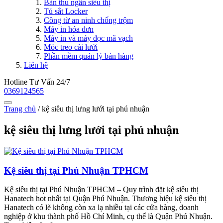
Bàn thu ngân siêu thị
Tủ sắt Locker
Công từ an ninh chống trộm
Máy in hóa đơn
Máy in và máy đọc mã vạch
Móc treo cài lưới
Phần mềm quản lý bán hàng
Liên hệ
Hotline Tư Vấn 24/7
0369124565
Trang chủ
/
kệ siêu thị lưng lưới tại phú nhuận
kệ siêu thị lưng lưới tại phú nhuận
Kệ siêu thị tại Phú Nhuận TPHCM
Kệ siêu thị tại Phú Nhuận TPHCM – Quy trình đặt kệ siêu thị
Hanatech hot nhất tại Quận Phú Nhuận. Thương hiệu kệ siêu thị
Hanatech có lẽ không còn xa lạ nhiều tại các cửa hàng, doanh
nghiệp ở khu thành phố Hồ Chí Minh, cụ thể là Quận Phú Nhuận.