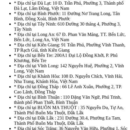
* Địa chỉ tại Đà Lạt: 10 Đ. Trần Phú, Phường 3, Thành phố
Đà Lạt, Lâm Đồng, Việt Nam
* Địa chỉ tại Bình Phước: 11 Đường Nơ Trang Long, Tân
Bình, Đồng Xoài, Bình Phước
* Địa chỉ tại Tây Ninh: 610 Đường 30 tháng 4, Phường 3,
Tây Ninh
* Địa chỉ tại Long An: 67 Đ. Phan Văn Mảng, TT. Bến Lức,
Bến Lức, Long An, Việt Nam
* Địa chỉ tại Kiên Giang: 91 Trần Phú, Phường Vĩnh Thanh,
TP Rạch Giá, tỉnh Kiên Giang
* Địa chỉ tại Bến Tre: 200A1 Đại Lộ Đồng Khởi, P. Phú
Khương, Bến Tre
* Địa chỉ tại Vĩnh Long: 142 Nguyễn Huệ, Phường 2, Vĩnh
Long, Việt Nam
* Địa chỉ tại Khánh Hòa: 108 Đ. Nguyễn Chích, Vĩnh Hải,
Nha Trang, Khánh Hòa, Việt Nam
* Địa chỉ tại Đồng Tháp : 66 Lê Anh Xuân, Phường 2, TP.
Cao Lãnh, Đồng Tháp
* Địa chỉ tại Bình Thuận : 110 Đặng Văn Ngữ, Phú Trinh,
thành phố Phan Thiết, Bình Thuận
* Địa chỉ tại BUÔN MA THUỘT : 35 Nguyễn Du, Tự An,
Thành Phố Buôn Ma Thuột, Đắk Lắk
* Địa chỉ tại Đắk Lắk : 231 Đường 30.4, Phường Ea Tam,
Thành Phố Buôn Ma Thuột, Đắk Lắk
* Địa chỉ tại Sóc Trăng: 36 Nguyễn Văn Hữu, Phường 1, Sóc