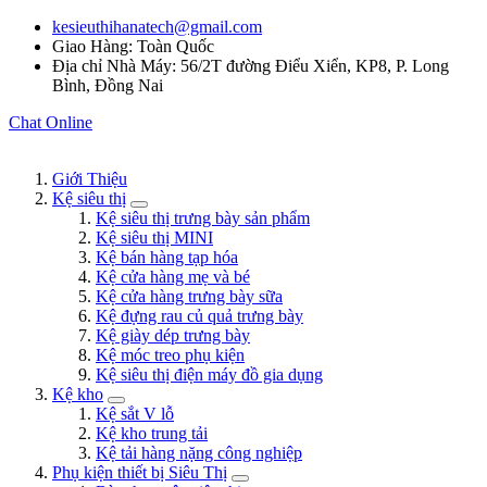
kesieuthihanatech@gmail.com
Giao Hàng: Toàn Quốc
Địa chỉ Nhà Máy: 56/2T đường Điểu Xiển, KP8, P. Long
Bình, Đồng Nai
Chat Online
Giới Thiệu
Kệ siêu thị
Kệ siêu thị trưng bày sản phẩm
Kệ siêu thị MINI
Kệ bán hàng tạp hóa
Kệ cửa hàng mẹ và bé
Kệ cửa hàng trưng bày sữa
Kệ đựng rau củ quả trưng bày
Kệ giày dép trưng bày
Kệ móc treo phụ kiện
Kệ siêu thị điện máy đồ gia dụng
Kệ kho
Kệ sắt V lỗ
Kệ kho trung tải
Kệ tải hàng nặng công nghiệp
Phụ kiện thiết bị Siêu Thị