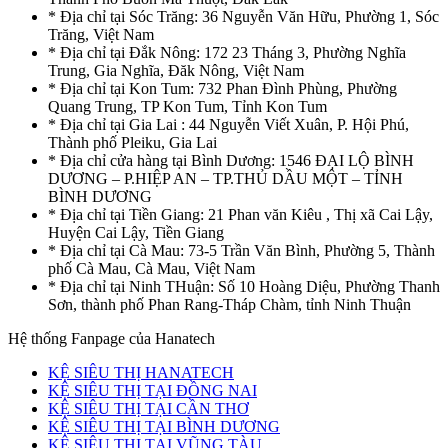
* Địa chỉ tại Sóc Trăng: 36 Nguyễn Văn Hữu, Phường 1, Sóc
Trăng, Việt Nam
* Địa chỉ tại Đắk Nông: 172 23 Tháng 3, Phường Nghĩa
Trung, Gia Nghĩa, Đăk Nông, Việt Nam
* Địa chỉ tại Kon Tum: 732 Phan Đình Phùng, Phường
Quang Trung, TP Kon Tum, Tỉnh Kon Tum
* Địa chỉ tại Gia Lai : 44 Nguyễn Viết Xuân, P. Hội Phú,
Thành phố Pleiku, Gia Lai
* Địa chỉ cửa hàng tại Bình Dương: 1546 ĐẠI LỘ BÌNH
DƯƠNG – P.HIỆP AN – TP.THỦ DẦU MỘT – TỈNH
BÌNH DƯƠNG
* Địa chỉ tại Tiền Giang: 21 Phan văn Kiêu , Thị xã Cai Lậy,
Huyện Cai Lậy, Tiền Giang
* Địa chỉ tại Cà Mau: 73-5 Trần Văn Bình, Phường 5, Thành
phố Cà Mau, Cà Mau, Việt Nam
* Địa chỉ tại Ninh THuận: Số 10 Hoàng Diệu, Phường Thanh
Sơn, thành phố Phan Rang-Tháp Chàm, tỉnh Ninh Thuận
Hệ thống Fanpage của Hanatech
KỆ SIÊU THỊ HANATECH
KỆ SIÊU THỊ TẠI ĐỒNG NAI
KỆ SIÊU THỊ TẠI CẦN THƠ
KỆ SIÊU THỊ TẠI BÌNH DƯƠNG
KỆ SIÊU THỊ TẠI VŨNG TÀU