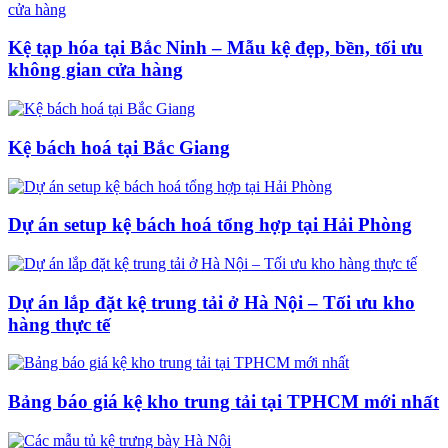
Kệ tạp hóa tại Bắc Ninh – Mẫu kệ đẹp, bền, tối ưu
không gian cửa hàng
Kệ bách hoá tại Bắc Giang
Dự án setup kệ bách hoá tổng hợp tại Hải Phòng
Dự án lắp đặt kệ trung tải ở Hà Nội – Tối ưu kho
hàng thực tế
Bảng báo giá kệ kho trung tải tại TPHCM mới nhất