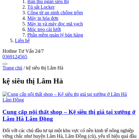
Bàn thu ngân siêu thị
Tủ sắt Locker
Công từ an ninh chống trộm
Máy in hóa đơn
Máy in và máy đọc mã vạch
Móc treo cài lưới
Phần mềm quản lý bán hàng
Liên hệ
Hotline Tư Vấn 24/7
0369124565
Trang chủ
/
kệ siêu thị Lâm Hà
kệ siêu thị Lâm Hà
Cung cấp nội thất shop – Kệ siêu thị giá tại xưởng ở
Lâm Hà Lâm Đồng
Đối với các chủ đầu tư tại một khu vực có nền kinh tế nông nghiệp
vững chắc như huyện Lâm Hà, Lâm Đồng (cũ), yếu tố hiệu quả đầu