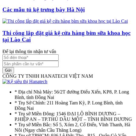
Các mẫu tủ kệ trưng bày Hà Nội
Thi công lắp đặt giá kệ cửa hàng bỉm sữa khoa học
tại Lào Cai
Để lại thông tin nhận tư vấn
Gửi
CÔNG TY TNHH HANATECH VIỆT NAM
* Địa chỉ Nhà Máy: 56/2T đường Điểu Xiển, KP8, P. Long
Bình, tỉnh Đồng Nai
* Trụ Sở Chính: 211 Hoàng Tam Kỳ, P. Long Bình, tỉnh
Đồng Nai
* Trụ sở Miền Đông: 1546 ĐẠI LỘ BÌNH DƯƠNG –
P.HIỆP AN – TP.THỦ DẦU MỘT – TỈNH BÌNH DƯƠNG
* Trụ sở Miền Bắc: Số 5, Xóm 2, Cổ Điển, Vĩnh Thanh, Hà
Nôi (Ngay chân Cầu Thăng Long)
* Trụ sở TPHCM: 936 Lê Đức Thọ - P15 - Quận Gò Vấp -