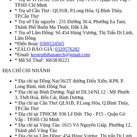
TP.Hồ Chí Minh
* Trụ sở Cần Thơ : QL91B, P.Long Hòa, Q.Bình Thủy,
TP.Cần Thơ
* Trụ sở Tây nguyên : 231 Đường 30.4, Phường Ea Tam,
Thành Phố Buôn Ma Thuột, Đắk Lắk
* Trụ sở Lâm Đồng: Số 454 Hùng Vương, Thị Trấn Di Linh,
Lâm Đồng
*Điện thoại:
0369124565
*ZALO BÁO GIÁ:
0329576282
*Email:
kesieuthihanatech@gmail.com
* Mã Số Thuế: 3603830221
ĐỊA CHỈ CHI NHÁNH
* Địa chỉ tại Đồng Nai:56/2T đường Điểu Xiển, KP8, P.
Long Bình, tỉnh Đồng Nai
* Địa chỉ tại Bình Dương: Ngã tư DL14/NL12 - Mỹ Phước
3, Thới Hoà, Bến Cát, Bình Dương
* Địa chỉ tại Cần Thơ: QL91B, P.Long Hòa, Q.Bình Thủy,
TP.Cần Thơ
* Địa chỉ tại TPHCM: 936 Lê Đức Thọ - P15 - Quận Gò
Vấp - TP.Hồ Chí Minh
* Địa chỉ tại Vũng Tàu: 1615 Võ Nguyên Giáp, Phường 12,
Thành phố Vũng Tàu
* Địa chỉ tại Lâm Đồng: 454 Hùng Vương, Thị trấn Di Linh,