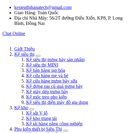
kesieuthihanatech@gmail.com
Giao Hàng: Toàn Quốc
Địa chỉ Nhà Máy: 56/2T đường Điểu Xiển, KP8, P. Long
Bình, Đồng Nai
Chat Online
Giới Thiệu
Kệ siêu thị
Kệ siêu thị trưng bày sản phẩm
Kệ siêu thị MINI
Kệ bán hàng tạp hóa
Kệ cửa hàng mẹ và bé
Kệ cửa hàng trưng bày sữa
Kệ đựng rau củ quả trưng bày
Kệ giày dép trưng bày
Kệ móc treo phụ kiện
Kệ siêu thị điện máy đồ gia dụng
Kệ kho
Kệ sắt V lỗ
Kệ kho trung tải
Kệ tải hàng nặng công nghiệp
Phụ kiện thiết bị Siêu Thị