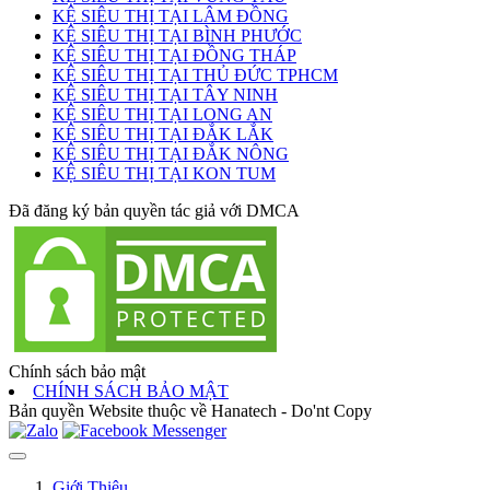
KỆ SIÊU THỊ TẠI LÂM ĐỒNG
KỆ SIÊU THỊ TẠI BÌNH PHƯỚC
KỆ SIÊU THỊ TẠI ĐỒNG THÁP
KỆ SIÊU THỊ TẠI THỦ ĐỨC TPHCM
KỆ SIÊU THỊ TẠI TÂY NINH
KỆ SIÊU THỊ TẠI LONG AN
KỆ SIÊU THỊ TẠI ĐẮK LẮK
KỆ SIÊU THỊ TẠI ĐẮK NÔNG
KỆ SIÊU THỊ TẠI KON TUM
Đã đăng ký bản quyền tác giả với DMCA
Chính sách bảo mật
CHÍNH SÁCH BẢO MẬT
Bản quyền Website thuộc về Hanatech - Do'nt Copy
Giới Thiệu