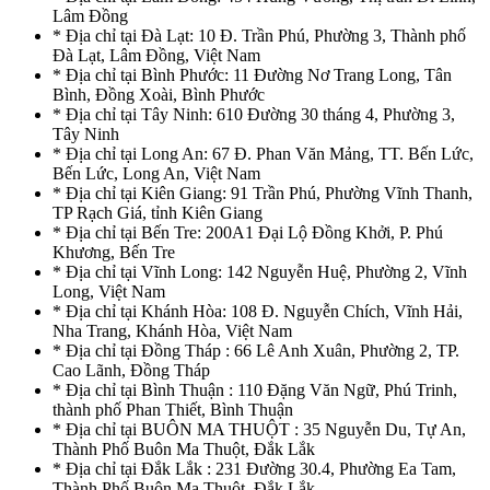
Lâm Đồng
* Địa chỉ tại Đà Lạt: 10 Đ. Trần Phú, Phường 3, Thành phố
Đà Lạt, Lâm Đồng, Việt Nam
* Địa chỉ tại Bình Phước: 11 Đường Nơ Trang Long, Tân
Bình, Đồng Xoài, Bình Phước
* Địa chỉ tại Tây Ninh: 610 Đường 30 tháng 4, Phường 3,
Tây Ninh
* Địa chỉ tại Long An: 67 Đ. Phan Văn Mảng, TT. Bến Lức,
Bến Lức, Long An, Việt Nam
* Địa chỉ tại Kiên Giang: 91 Trần Phú, Phường Vĩnh Thanh,
TP Rạch Giá, tỉnh Kiên Giang
* Địa chỉ tại Bến Tre: 200A1 Đại Lộ Đồng Khởi, P. Phú
Khương, Bến Tre
* Địa chỉ tại Vĩnh Long: 142 Nguyễn Huệ, Phường 2, Vĩnh
Long, Việt Nam
* Địa chỉ tại Khánh Hòa: 108 Đ. Nguyễn Chích, Vĩnh Hải,
Nha Trang, Khánh Hòa, Việt Nam
* Địa chỉ tại Đồng Tháp : 66 Lê Anh Xuân, Phường 2, TP.
Cao Lãnh, Đồng Tháp
* Địa chỉ tại Bình Thuận : 110 Đặng Văn Ngữ, Phú Trinh,
thành phố Phan Thiết, Bình Thuận
* Địa chỉ tại BUÔN MA THUỘT : 35 Nguyễn Du, Tự An,
Thành Phố Buôn Ma Thuột, Đắk Lắk
* Địa chỉ tại Đắk Lắk : 231 Đường 30.4, Phường Ea Tam,
Thành Phố Buôn Ma Thuột, Đắk Lắk