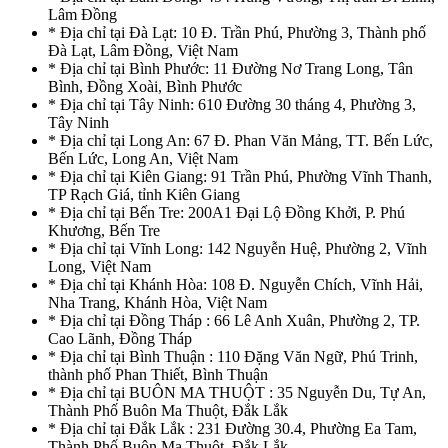
Lâm Đồng
* Địa chỉ tại Đà Lạt: 10 Đ. Trần Phú, Phường 3, Thành phố
Đà Lạt, Lâm Đồng, Việt Nam
* Địa chỉ tại Bình Phước: 11 Đường Nơ Trang Long, Tân
Bình, Đồng Xoài, Bình Phước
* Địa chỉ tại Tây Ninh: 610 Đường 30 tháng 4, Phường 3,
Tây Ninh
* Địa chỉ tại Long An: 67 Đ. Phan Văn Mảng, TT. Bến Lức,
Bến Lức, Long An, Việt Nam
* Địa chỉ tại Kiên Giang: 91 Trần Phú, Phường Vĩnh Thanh,
TP Rạch Giá, tỉnh Kiên Giang
* Địa chỉ tại Bến Tre: 200A1 Đại Lộ Đồng Khởi, P. Phú
Khương, Bến Tre
* Địa chỉ tại Vĩnh Long: 142 Nguyễn Huệ, Phường 2, Vĩnh
Long, Việt Nam
* Địa chỉ tại Khánh Hòa: 108 Đ. Nguyễn Chích, Vĩnh Hải,
Nha Trang, Khánh Hòa, Việt Nam
* Địa chỉ tại Đồng Tháp : 66 Lê Anh Xuân, Phường 2, TP.
Cao Lãnh, Đồng Tháp
* Địa chỉ tại Bình Thuận : 110 Đặng Văn Ngữ, Phú Trinh,
thành phố Phan Thiết, Bình Thuận
* Địa chỉ tại BUÔN MA THUỘT : 35 Nguyễn Du, Tự An,
Thành Phố Buôn Ma Thuột, Đắk Lắk
* Địa chỉ tại Đắk Lắk : 231 Đường 30.4, Phường Ea Tam,
Thành Phố Buôn Ma Thuột, Đắk Lắk