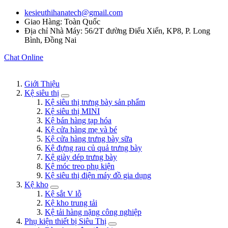
kesieuthihanatech@gmail.com
Giao Hàng: Toàn Quốc
Địa chỉ Nhà Máy: 56/2T đường Điểu Xiển, KP8, P. Long
Bình, Đồng Nai
Chat Online
Giới Thiệu
Kệ siêu thị
Kệ siêu thị trưng bày sản phẩm
Kệ siêu thị MINI
Kệ bán hàng tạp hóa
Kệ cửa hàng mẹ và bé
Kệ cửa hàng trưng bày sữa
Kệ đựng rau củ quả trưng bày
Kệ giày dép trưng bày
Kệ móc treo phụ kiện
Kệ siêu thị điện máy đồ gia dụng
Kệ kho
Kệ sắt V lỗ
Kệ kho trung tải
Kệ tải hàng nặng công nghiệp
Phụ kiện thiết bị Siêu Thị