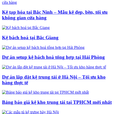
Kệ tạp hóa tại Bắc Ninh – Mẫu kệ đẹp, bền, tối ưu
không gian cửa hàng
Kệ bách hoá tại Bắc Giang
Dự án setup kệ bách hoá tổng hợp tại Hải Phòng
Dự án lắp đặt kệ trung tải ở Hà Nội – Tối ưu kho
hàng thực tế
Bảng báo giá kệ kho trung tải tại TPHCM mới nhất