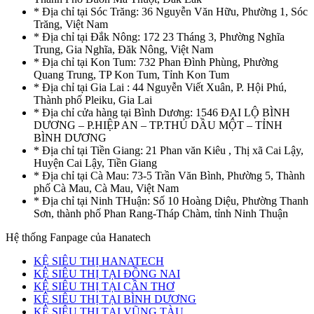
* Địa chỉ tại Sóc Trăng: 36 Nguyễn Văn Hữu, Phường 1, Sóc
Trăng, Việt Nam
* Địa chỉ tại Đắk Nông: 172 23 Tháng 3, Phường Nghĩa
Trung, Gia Nghĩa, Đăk Nông, Việt Nam
* Địa chỉ tại Kon Tum: 732 Phan Đình Phùng, Phường
Quang Trung, TP Kon Tum, Tỉnh Kon Tum
* Địa chỉ tại Gia Lai : 44 Nguyễn Viết Xuân, P. Hội Phú,
Thành phố Pleiku, Gia Lai
* Địa chỉ cửa hàng tại Bình Dương: 1546 ĐẠI LỘ BÌNH
DƯƠNG – P.HIỆP AN – TP.THỦ DẦU MỘT – TỈNH
BÌNH DƯƠNG
* Địa chỉ tại Tiền Giang: 21 Phan văn Kiêu , Thị xã Cai Lậy,
Huyện Cai Lậy, Tiền Giang
* Địa chỉ tại Cà Mau: 73-5 Trần Văn Bình, Phường 5, Thành
phố Cà Mau, Cà Mau, Việt Nam
* Địa chỉ tại Ninh THuận: Số 10 Hoàng Diệu, Phường Thanh
Sơn, thành phố Phan Rang-Tháp Chàm, tỉnh Ninh Thuận
Hệ thống Fanpage của Hanatech
KỆ SIÊU THỊ HANATECH
KỆ SIÊU THỊ TẠI ĐỒNG NAI
KỆ SIÊU THỊ TẠI CẦN THƠ
KỆ SIÊU THỊ TẠI BÌNH DƯƠNG
KỆ SIÊU THỊ TẠI VŨNG TÀU