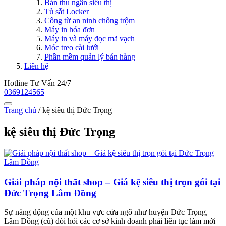
Bàn thu ngân siêu thị
Tủ sắt Locker
Công từ an ninh chống trộm
Máy in hóa đơn
Máy in và máy đọc mã vạch
Móc treo cài lưới
Phần mềm quản lý bán hàng
Liên hệ
Hotline Tư Vấn 24/7
0369124565
Trang chủ
/
kệ siêu thị Đức Trọng
kệ siêu thị Đức Trọng
Giải pháp nội thất shop – Giá kệ siêu thị trọn gói tại
Đức Trọng Lâm Đồng
Sự năng động của một khu vực cửa ngõ như huyện Đức Trọng,
Lâm Đồng (cũ) đòi hỏi các cơ sở kinh doanh phải liên tục làm mới