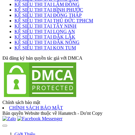
KỆ SIÊU THỊ TẠI LÂM ĐỒNG
KỆ SIÊU THỊ TẠI BÌNH PHƯỚC
KỆ SIÊU THỊ TẠI ĐỒNG THÁP
KỆ SIÊU THỊ TẠI THỦ ĐỨC TPHCM
KỆ SIÊU THỊ TẠI TÂY NINH
KỆ SIÊU THỊ TẠI LONG AN
KỆ SIÊU THỊ TẠI ĐẮK LẮK
KỆ SIÊU THỊ TẠI ĐẮK NÔNG
KỆ SIÊU THỊ TẠI KON TUM
Đã đăng ký bản quyền tác giả với DMCA
Chính sách bảo mật
CHÍNH SÁCH BẢO MẬT
Bản quyền Website thuộc về Hanatech - Do'nt Copy
Giới Thiệu