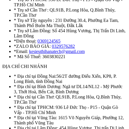
TP.Hồ Chí Minh
* Trụ sở Cần Thơ : QL91B, P.Long Hòa, Q.Bình Thủy,
TP.Cần Thơ
* Trụ sở Tây nguyên : 231 Đường 30.4, Phường Ea Tam,
Thành Phố Buôn Ma Thuột, Đắk Lắk
* Trụ sở Lâm Đồng: Số 454 Hùng Vương, Thị Trấn Di Linh,
Lâm Đồng
*Điện thoại:
0369124565
*ZALO BÁO GIÁ:
0329576282
*Email:
kesieuthihanatech@gmail.com
* Mã Số Thuế: 3603830221
ĐỊA CHỈ CHI NHÁNH
* Địa chỉ tại Đồng Nai:56/2T đường Điểu Xiển, KP8, P.
Long Bình, tỉnh Đồng Nai
* Địa chỉ tại Bình Dương: Ngã tư DL14/NL12 - Mỹ Phước
3, Thới Hoà, Bến Cát, Bình Dương
* Địa chỉ tại Cần Thơ: QL91B, P.Long Hòa, Q.Bình Thủy,
TP.Cần Thơ
* Địa chỉ tại TPHCM: 936 Lê Đức Thọ - P15 - Quận Gò
Vấp - TP.Hồ Chí Minh
* Địa chỉ tại Vũng Tàu: 1615 Võ Nguyên Giáp, Phường 12,
Thành phố Vũng Tàu
* Địa chỉ tại Lâm Đồng: 454 Hùng Vương, Thị trấn Di Linh,