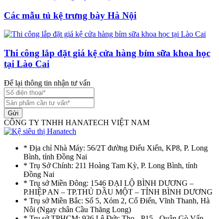
Các mẫu tủ kệ trưng bày Hà Nội
Thi công lắp đặt giá kệ cửa hàng bỉm sữa khoa học
tại Lào Cai
Để lại thông tin nhận tư vấn
Gửi
CÔNG TY TNHH HANATECH VIỆT NAM
* Địa chỉ Nhà Máy: 56/2T đường Điểu Xiển, KP8, P. Long
Bình, tỉnh Đồng Nai
* Trụ Sở Chính: 211 Hoàng Tam Kỳ, P. Long Bình, tỉnh
Đồng Nai
* Trụ sở Miền Đông: 1546 ĐẠI LỘ BÌNH DƯƠNG –
P.HIỆP AN – TP.THỦ DẦU MỘT – TỈNH BÌNH DƯƠNG
* Trụ sở Miền Bắc: Số 5, Xóm 2, Cổ Điển, Vĩnh Thanh, Hà
Nôi (Ngay chân Cầu Thăng Long)
* Trụ sở TPHCM: 936 Lê Đức Thọ - P15 - Quận Gò Vấp -