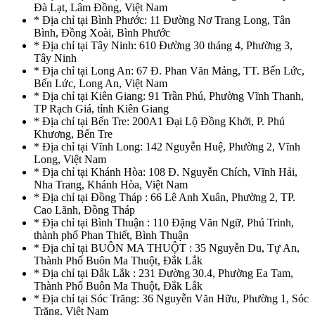
Đà Lạt, Lâm Đồng, Việt Nam
* Địa chỉ tại Bình Phước: 11 Đường Nơ Trang Long, Tân
Bình, Đồng Xoài, Bình Phước
* Địa chỉ tại Tây Ninh: 610 Đường 30 tháng 4, Phường 3,
Tây Ninh
* Địa chỉ tại Long An: 67 Đ. Phan Văn Mảng, TT. Bến Lức,
Bến Lức, Long An, Việt Nam
* Địa chỉ tại Kiên Giang: 91 Trần Phú, Phường Vĩnh Thanh,
TP Rạch Giá, tỉnh Kiên Giang
* Địa chỉ tại Bến Tre: 200A1 Đại Lộ Đồng Khởi, P. Phú
Khương, Bến Tre
* Địa chỉ tại Vĩnh Long: 142 Nguyễn Huệ, Phường 2, Vĩnh
Long, Việt Nam
* Địa chỉ tại Khánh Hòa: 108 Đ. Nguyễn Chích, Vĩnh Hải,
Nha Trang, Khánh Hòa, Việt Nam
* Địa chỉ tại Đồng Tháp : 66 Lê Anh Xuân, Phường 2, TP.
Cao Lãnh, Đồng Tháp
* Địa chỉ tại Bình Thuận : 110 Đặng Văn Ngữ, Phú Trinh,
thành phố Phan Thiết, Bình Thuận
* Địa chỉ tại BUÔN MA THUỘT : 35 Nguyễn Du, Tự An,
Thành Phố Buôn Ma Thuột, Đắk Lắk
* Địa chỉ tại Đắk Lắk : 231 Đường 30.4, Phường Ea Tam,
Thành Phố Buôn Ma Thuột, Đắk Lắk
* Địa chỉ tại Sóc Trăng: 36 Nguyễn Văn Hữu, Phường 1, Sóc
Trăng, Việt Nam