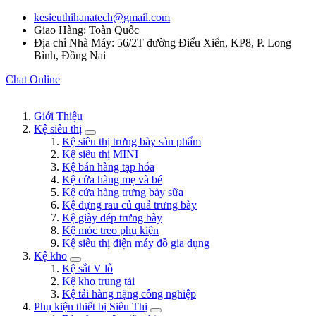
kesieuthihanatech@gmail.com
Giao Hàng: Toàn Quốc
Địa chỉ Nhà Máy: 56/2T đường Điểu Xiển, KP8, P. Long
Bình, Đồng Nai
Chat Online
Giới Thiệu
Kệ siêu thị
Kệ siêu thị trưng bày sản phẩm
Kệ siêu thị MINI
Kệ bán hàng tạp hóa
Kệ cửa hàng mẹ và bé
Kệ cửa hàng trưng bày sữa
Kệ đựng rau củ quả trưng bày
Kệ giày dép trưng bày
Kệ móc treo phụ kiện
Kệ siêu thị điện máy đồ gia dụng
Kệ kho
Kệ sắt V lỗ
Kệ kho trung tải
Kệ tải hàng nặng công nghiệp
Phụ kiện thiết bị Siêu Thị