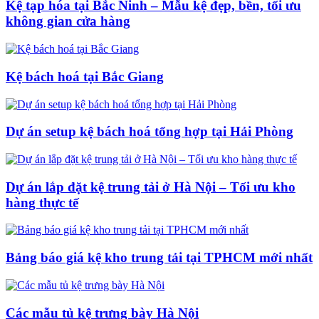
Kệ tạp hóa tại Bắc Ninh – Mẫu kệ đẹp, bền, tối ưu
không gian cửa hàng
Kệ bách hoá tại Bắc Giang
Dự án setup kệ bách hoá tổng hợp tại Hải Phòng
Dự án lắp đặt kệ trung tải ở Hà Nội – Tối ưu kho
hàng thực tế
Bảng báo giá kệ kho trung tải tại TPHCM mới nhất
Các mẫu tủ kệ trưng bày Hà Nội