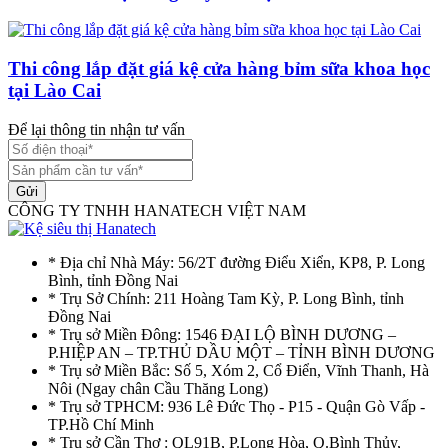
Thi công lắp đặt giá kệ cửa hàng bỉm sữa khoa học
tại Lào Cai
Để lại thông tin nhận tư vấn
Gửi
CÔNG TY TNHH HANATECH VIỆT NAM
* Địa chỉ Nhà Máy: 56/2T đường Điểu Xiển, KP8, P. Long
Bình, tỉnh Đồng Nai
* Trụ Sở Chính: 211 Hoàng Tam Kỳ, P. Long Bình, tỉnh
Đồng Nai
* Trụ sở Miền Đông: 1546 ĐẠI LỘ BÌNH DƯƠNG –
P.HIỆP AN – TP.THỦ DẦU MỘT – TỈNH BÌNH DƯƠNG
* Trụ sở Miền Bắc: Số 5, Xóm 2, Cổ Điển, Vĩnh Thanh, Hà
Nôi (Ngay chân Cầu Thăng Long)
* Trụ sở TPHCM: 936 Lê Đức Thọ - P15 - Quận Gò Vấp -
TP.Hồ Chí Minh
* Trụ sở Cần Thơ : QL91B, P.Long Hòa, Q.Bình Thủy,