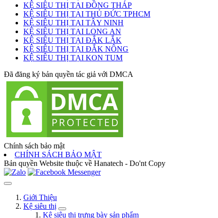
KỆ SIÊU THỊ TẠI ĐỒNG THÁP
KỆ SIÊU THỊ TẠI THỦ ĐỨC TPHCM
KỆ SIÊU THỊ TẠI TÂY NINH
KỆ SIÊU THỊ TẠI LONG AN
KỆ SIÊU THỊ TẠI ĐẮK LẮK
KỆ SIÊU THỊ TẠI ĐẮK NÔNG
KỆ SIÊU THỊ TẠI KON TUM
Đã đăng ký bản quyền tác giả với DMCA
Chính sách bảo mật
CHÍNH SÁCH BẢO MẬT
Bản quyền Website thuộc về Hanatech - Do'nt Copy
Giới Thiệu
Kệ siêu thị
Kệ siêu thị trưng bày sản phẩm