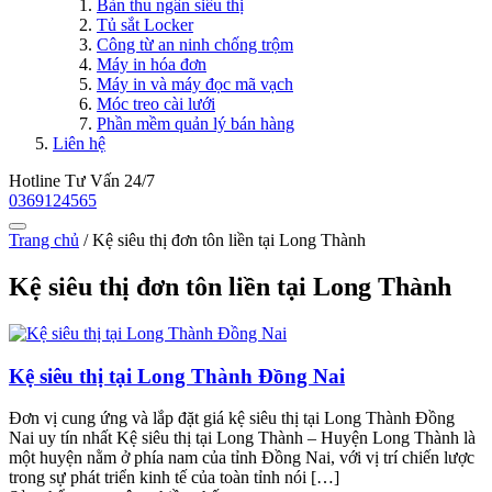
Bàn thu ngân siêu thị
Tủ sắt Locker
Công từ an ninh chống trộm
Máy in hóa đơn
Máy in và máy đọc mã vạch
Móc treo cài lưới
Phần mềm quản lý bán hàng
Liên hệ
Hotline Tư Vấn 24/7
0369124565
Trang chủ
/
Kệ siêu thị đơn tôn liền tại Long Thành
Kệ siêu thị đơn tôn liền tại Long Thành
Kệ siêu thị tại Long Thành Đồng Nai
Đơn vị cung ứng và lắp đặt giá kệ siêu thị tại Long Thành Đồng
Nai uy tín nhất Kệ siêu thị tại Long Thành – Huyện Long Thành là
một huyện nằm ở phía nam của tỉnh Đồng Nai, với vị trí chiến lược
trong sự phát triển kinh tế của toàn tỉnh nói […]