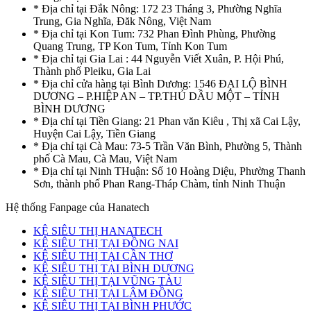
* Địa chỉ tại Đắk Nông: 172 23 Tháng 3, Phường Nghĩa
Trung, Gia Nghĩa, Đăk Nông, Việt Nam
* Địa chỉ tại Kon Tum: 732 Phan Đình Phùng, Phường
Quang Trung, TP Kon Tum, Tỉnh Kon Tum
* Địa chỉ tại Gia Lai : 44 Nguyễn Viết Xuân, P. Hội Phú,
Thành phố Pleiku, Gia Lai
* Địa chỉ cửa hàng tại Bình Dương: 1546 ĐẠI LỘ BÌNH
DƯƠNG – P.HIỆP AN – TP.THỦ DẦU MỘT – TỈNH
BÌNH DƯƠNG
* Địa chỉ tại Tiền Giang: 21 Phan văn Kiêu , Thị xã Cai Lậy,
Huyện Cai Lậy, Tiền Giang
* Địa chỉ tại Cà Mau: 73-5 Trần Văn Bình, Phường 5, Thành
phố Cà Mau, Cà Mau, Việt Nam
* Địa chỉ tại Ninh THuận: Số 10 Hoàng Diệu, Phường Thanh
Sơn, thành phố Phan Rang-Tháp Chàm, tỉnh Ninh Thuận
Hệ thống Fanpage của Hanatech
KỆ SIÊU THỊ HANATECH
KỆ SIÊU THỊ TẠI ĐỒNG NAI
KỆ SIÊU THỊ TẠI CẦN THƠ
KỆ SIÊU THỊ TẠI BÌNH DƯƠNG
KỆ SIÊU THỊ TẠI VŨNG TÀU
KỆ SIÊU THỊ TẠI LÂM ĐỒNG
KỆ SIÊU THỊ TẠI BÌNH PHƯỚC