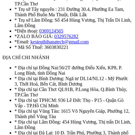
TP.Cần Thơ
* Trụ sở Tây nguyên : 231 Đường 30.4, Phường Ea Tam,
Thành Phố Buôn Ma Thuột, Đắk Lắk
* Trụ sở Lâm Đồng: Số 454 Hùng Vương, Thị Trấn Di Linh,
Lâm Đồng
*Điện thoại:
0369124565
*ZALO BÁO GIÁ:
0329576282
*Email:
kesieuthihanatech@gmail.com
* Mã Số Thuế: 3603830221
ĐỊA CHỈ CHI NHÁNH
* Địa chỉ tại Đồng Nai:56/2T đường Điểu Xiển, KP8, P.
Long Bình, tỉnh Đồng Nai
* Địa chỉ tại Bình Dương: Ngã tư DL14/NL12 - Mỹ Phước
3, Thới Hoà, Bến Cát, Bình Dương
* Địa chỉ tại Cần Thơ: QL91B, P.Long Hòa, Q.Bình Thủy,
TP.Cần Thơ
* Địa chỉ tại TPHCM: 936 Lê Đức Thọ - P15 - Quận Gò
Vấp - TP.Hồ Chí Minh
* Địa chỉ tại Vũng Tàu: 1615 Võ Nguyên Giáp, Phường 12,
Thành phố Vũng Tàu
* Địa chỉ tại Lâm Đồng: 454 Hùng Vương, Thị trấn Di Linh,
Lâm Đồng
* Địa chỉ tại Đà Lạt: 10 Đ. Trần Phú, Phường 3, Thành phố