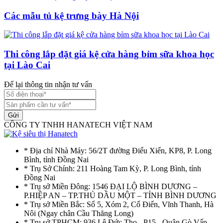
Các mẫu tủ kệ trưng bày Hà Nội
Thi công lắp đặt giá kệ cửa hàng bỉm sữa khoa học
tại Lào Cai
Để lại thông tin nhận tư vấn
Gửi
CÔNG TY TNHH HANATECH VIỆT NAM
* Địa chỉ Nhà Máy: 56/2T đường Điểu Xiển, KP8, P. Long
Bình, tỉnh Đồng Nai
* Trụ Sở Chính: 211 Hoàng Tam Kỳ, P. Long Bình, tỉnh
Đồng Nai
* Trụ sở Miền Đông: 1546 ĐẠI LỘ BÌNH DƯƠNG –
P.HIỆP AN – TP.THỦ DẦU MỘT – TỈNH BÌNH DƯƠNG
* Trụ sở Miền Bắc: Số 5, Xóm 2, Cổ Điển, Vĩnh Thanh, Hà
Nôi (Ngay chân Cầu Thăng Long)
* Trụ sở TPHCM: 936 Lê Đức Thọ - P15 - Quận Gò Vấp -