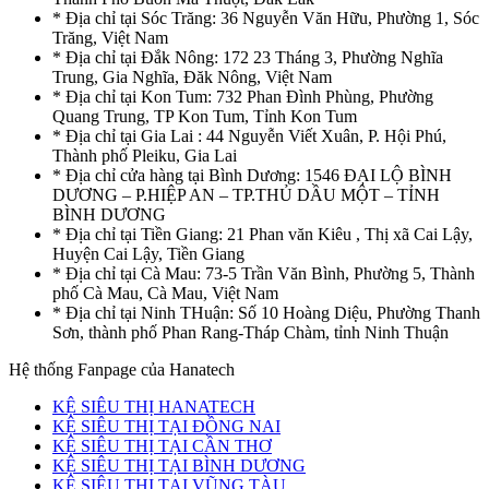
* Địa chỉ tại Sóc Trăng: 36 Nguyễn Văn Hữu, Phường 1, Sóc
Trăng, Việt Nam
* Địa chỉ tại Đắk Nông: 172 23 Tháng 3, Phường Nghĩa
Trung, Gia Nghĩa, Đăk Nông, Việt Nam
* Địa chỉ tại Kon Tum: 732 Phan Đình Phùng, Phường
Quang Trung, TP Kon Tum, Tỉnh Kon Tum
* Địa chỉ tại Gia Lai : 44 Nguyễn Viết Xuân, P. Hội Phú,
Thành phố Pleiku, Gia Lai
* Địa chỉ cửa hàng tại Bình Dương: 1546 ĐẠI LỘ BÌNH
DƯƠNG – P.HIỆP AN – TP.THỦ DẦU MỘT – TỈNH
BÌNH DƯƠNG
* Địa chỉ tại Tiền Giang: 21 Phan văn Kiêu , Thị xã Cai Lậy,
Huyện Cai Lậy, Tiền Giang
* Địa chỉ tại Cà Mau: 73-5 Trần Văn Bình, Phường 5, Thành
phố Cà Mau, Cà Mau, Việt Nam
* Địa chỉ tại Ninh THuận: Số 10 Hoàng Diệu, Phường Thanh
Sơn, thành phố Phan Rang-Tháp Chàm, tỉnh Ninh Thuận
Hệ thống Fanpage của Hanatech
KỆ SIÊU THỊ HANATECH
KỆ SIÊU THỊ TẠI ĐỒNG NAI
KỆ SIÊU THỊ TẠI CẦN THƠ
KỆ SIÊU THỊ TẠI BÌNH DƯƠNG
KỆ SIÊU THỊ TẠI VŨNG TÀU