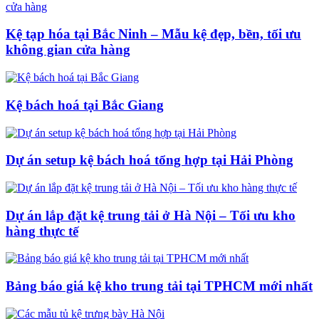
Kệ tạp hóa tại Bắc Ninh – Mẫu kệ đẹp, bền, tối ưu
không gian cửa hàng
Kệ bách hoá tại Bắc Giang
Dự án setup kệ bách hoá tổng hợp tại Hải Phòng
Dự án lắp đặt kệ trung tải ở Hà Nội – Tối ưu kho
hàng thực tế
Bảng báo giá kệ kho trung tải tại TPHCM mới nhất