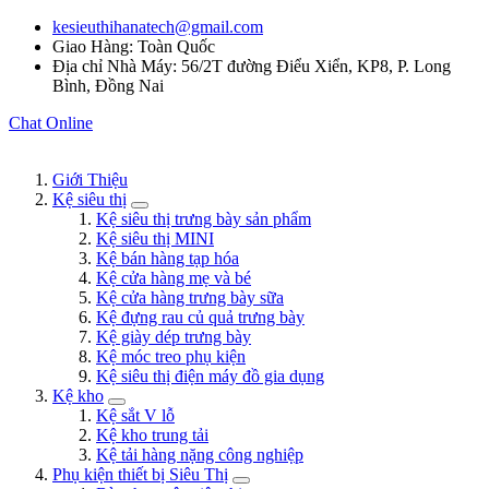
kesieuthihanatech@gmail.com
Giao Hàng: Toàn Quốc
Địa chỉ Nhà Máy: 56/2T đường Điểu Xiển, KP8, P. Long
Bình, Đồng Nai
Chat Online
Giới Thiệu
Kệ siêu thị
Kệ siêu thị trưng bày sản phẩm
Kệ siêu thị MINI
Kệ bán hàng tạp hóa
Kệ cửa hàng mẹ và bé
Kệ cửa hàng trưng bày sữa
Kệ đựng rau củ quả trưng bày
Kệ giày dép trưng bày
Kệ móc treo phụ kiện
Kệ siêu thị điện máy đồ gia dụng
Kệ kho
Kệ sắt V lỗ
Kệ kho trung tải
Kệ tải hàng nặng công nghiệp
Phụ kiện thiết bị Siêu Thị