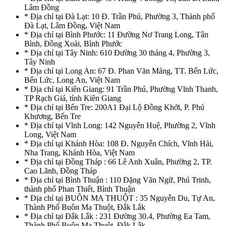
Lâm Đồng
* Địa chỉ tại Đà Lạt: 10 Đ. Trần Phú, Phường 3, Thành phố
Đà Lạt, Lâm Đồng, Việt Nam
* Địa chỉ tại Bình Phước: 11 Đường Nơ Trang Long, Tân
Bình, Đồng Xoài, Bình Phước
* Địa chỉ tại Tây Ninh: 610 Đường 30 tháng 4, Phường 3,
Tây Ninh
* Địa chỉ tại Long An: 67 Đ. Phan Văn Mảng, TT. Bến Lức,
Bến Lức, Long An, Việt Nam
* Địa chỉ tại Kiên Giang: 91 Trần Phú, Phường Vĩnh Thanh,
TP Rạch Giá, tỉnh Kiên Giang
* Địa chỉ tại Bến Tre: 200A1 Đại Lộ Đồng Khởi, P. Phú
Khương, Bến Tre
* Địa chỉ tại Vĩnh Long: 142 Nguyễn Huệ, Phường 2, Vĩnh
Long, Việt Nam
* Địa chỉ tại Khánh Hòa: 108 Đ. Nguyễn Chích, Vĩnh Hải,
Nha Trang, Khánh Hòa, Việt Nam
* Địa chỉ tại Đồng Tháp : 66 Lê Anh Xuân, Phường 2, TP.
Cao Lãnh, Đồng Tháp
* Địa chỉ tại Bình Thuận : 110 Đặng Văn Ngữ, Phú Trinh,
thành phố Phan Thiết, Bình Thuận
* Địa chỉ tại BUÔN MA THUỘT : 35 Nguyễn Du, Tự An,
Thành Phố Buôn Ma Thuột, Đắk Lắk
* Địa chỉ tại Đắk Lắk : 231 Đường 30.4, Phường Ea Tam,
Thành Phố Buôn Ma Thuột, Đắk Lắk