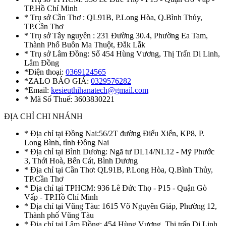
TP.Hồ Chí Minh
* Trụ sở Cần Thơ : QL91B, P.Long Hòa, Q.Bình Thủy,
TP.Cần Thơ
* Trụ sở Tây nguyên : 231 Đường 30.4, Phường Ea Tam,
Thành Phố Buôn Ma Thuột, Đắk Lắk
* Trụ sở Lâm Đồng: Số 454 Hùng Vương, Thị Trấn Di Linh,
Lâm Đồng
*Điện thoại:
0369124565
*ZALO BÁO GIÁ:
0329576282
*Email:
kesieuthihanatech@gmail.com
* Mã Số Thuế: 3603830221
ĐỊA CHỈ CHI NHÁNH
* Địa chỉ tại Đồng Nai:56/2T đường Điểu Xiển, KP8, P.
Long Bình, tỉnh Đồng Nai
* Địa chỉ tại Bình Dương: Ngã tư DL14/NL12 - Mỹ Phước
3, Thới Hoà, Bến Cát, Bình Dương
* Địa chỉ tại Cần Thơ: QL91B, P.Long Hòa, Q.Bình Thủy,
TP.Cần Thơ
* Địa chỉ tại TPHCM: 936 Lê Đức Thọ - P15 - Quận Gò
Vấp - TP.Hồ Chí Minh
* Địa chỉ tại Vũng Tàu: 1615 Võ Nguyên Giáp, Phường 12,
Thành phố Vũng Tàu
* Địa chỉ tại Lâm Đồng: 454 Hùng Vương, Thị trấn Di Linh,