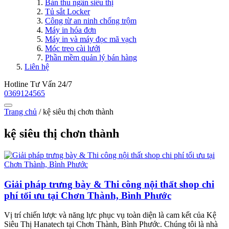
Bàn thu ngân siêu thị
Tủ sắt Locker
Công từ an ninh chống trộm
Máy in hóa đơn
Máy in và máy đọc mã vạch
Móc treo cài lưới
Phần mềm quản lý bán hàng
Liên hệ
Hotline Tư Vấn 24/7
0369124565
Trang chủ
/
kệ siêu thị chơn thành
kệ siêu thị chơn thành
Giải pháp trưng bày & Thi công nội thất shop chi
phí tối ưu tại Chơn Thành, Bình Phước
Vị trí chiến lược và năng lực phục vụ toàn diện là cam kết của Kệ
Siêu Thị Hanatech tại Chơn Thành, Bình Phước. Chúng tôi là nhà