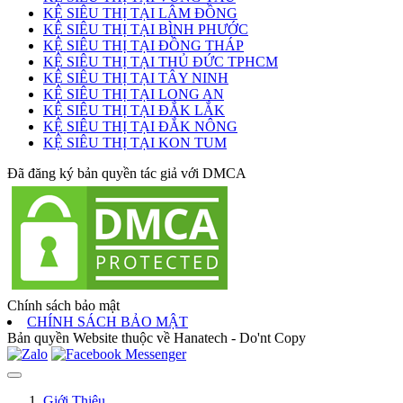
KỆ SIÊU THỊ TẠI LÂM ĐỒNG
KỆ SIÊU THỊ TẠI BÌNH PHƯỚC
KỆ SIÊU THỊ TẠI ĐỒNG THÁP
KỆ SIÊU THỊ TẠI THỦ ĐỨC TPHCM
KỆ SIÊU THỊ TẠI TÂY NINH
KỆ SIÊU THỊ TẠI LONG AN
KỆ SIÊU THỊ TẠI ĐẮK LẮK
KỆ SIÊU THỊ TẠI ĐẮK NÔNG
KỆ SIÊU THỊ TẠI KON TUM
Đã đăng ký bản quyền tác giả với DMCA
Chính sách bảo mật
CHÍNH SÁCH BẢO MẬT
Bản quyền Website thuộc về Hanatech - Do'nt Copy
Giới Thiệu