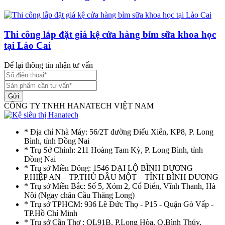
Thi công lắp đặt giá kệ cửa hàng bỉm sữa khoa học
tại Lào Cai
Để lại thông tin nhận tư vấn
Gửi
CÔNG TY TNHH HANATECH VIỆT NAM
* Địa chỉ Nhà Máy: 56/2T đường Điểu Xiển, KP8, P. Long
Bình, tỉnh Đồng Nai
* Trụ Sở Chính: 211 Hoàng Tam Kỳ, P. Long Bình, tỉnh
Đồng Nai
* Trụ sở Miền Đông: 1546 ĐẠI LỘ BÌNH DƯƠNG –
P.HIỆP AN – TP.THỦ DẦU MỘT – TỈNH BÌNH DƯƠNG
* Trụ sở Miền Bắc: Số 5, Xóm 2, Cổ Điển, Vĩnh Thanh, Hà
Nôi (Ngay chân Cầu Thăng Long)
* Trụ sở TPHCM: 936 Lê Đức Thọ - P15 - Quận Gò Vấp -
TP.Hồ Chí Minh
* Trụ sở Cần Thơ : QL91B, P.Long Hòa, Q.Bình Thủy,