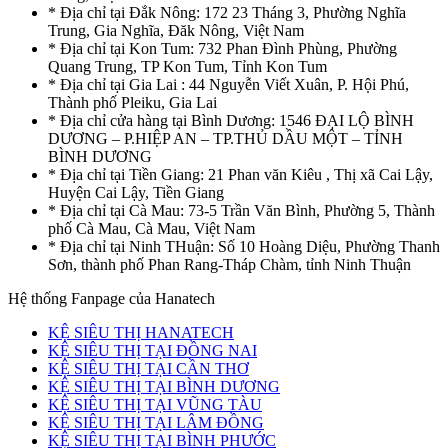
* Địa chỉ tại Đắk Nông: 172 23 Tháng 3, Phường Nghĩa
Trung, Gia Nghĩa, Đăk Nông, Việt Nam
* Địa chỉ tại Kon Tum: 732 Phan Đình Phùng, Phường
Quang Trung, TP Kon Tum, Tỉnh Kon Tum
* Địa chỉ tại Gia Lai : 44 Nguyễn Viết Xuân, P. Hội Phú,
Thành phố Pleiku, Gia Lai
* Địa chỉ cửa hàng tại Bình Dương: 1546 ĐẠI LỘ BÌNH
DƯƠNG – P.HIỆP AN – TP.THỦ DẦU MỘT – TỈNH
BÌNH DƯƠNG
* Địa chỉ tại Tiền Giang: 21 Phan văn Kiêu , Thị xã Cai Lậy,
Huyện Cai Lậy, Tiền Giang
* Địa chỉ tại Cà Mau: 73-5 Trần Văn Bình, Phường 5, Thành
phố Cà Mau, Cà Mau, Việt Nam
* Địa chỉ tại Ninh THuận: Số 10 Hoàng Diệu, Phường Thanh
Sơn, thành phố Phan Rang-Tháp Chàm, tỉnh Ninh Thuận
Hệ thống Fanpage của Hanatech
KỆ SIÊU THỊ HANATECH
KỆ SIÊU THỊ TẠI ĐỒNG NAI
KỆ SIÊU THỊ TẠI CẦN THƠ
KỆ SIÊU THỊ TẠI BÌNH DƯƠNG
KỆ SIÊU THỊ TẠI VŨNG TÀU
KỆ SIÊU THỊ TẠI LÂM ĐỒNG
KỆ SIÊU THỊ TẠI BÌNH PHƯỚC