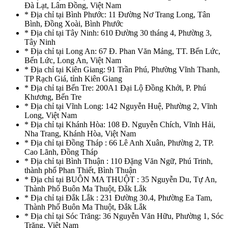
Đà Lạt, Lâm Đồng, Việt Nam
* Địa chỉ tại Bình Phước: 11 Đường Nơ Trang Long, Tân
Bình, Đồng Xoài, Bình Phước
* Địa chỉ tại Tây Ninh: 610 Đường 30 tháng 4, Phường 3,
Tây Ninh
* Địa chỉ tại Long An: 67 Đ. Phan Văn Mảng, TT. Bến Lức,
Bến Lức, Long An, Việt Nam
* Địa chỉ tại Kiên Giang: 91 Trần Phú, Phường Vĩnh Thanh,
TP Rạch Giá, tỉnh Kiên Giang
* Địa chỉ tại Bến Tre: 200A1 Đại Lộ Đồng Khởi, P. Phú
Khương, Bến Tre
* Địa chỉ tại Vĩnh Long: 142 Nguyễn Huệ, Phường 2, Vĩnh
Long, Việt Nam
* Địa chỉ tại Khánh Hòa: 108 Đ. Nguyễn Chích, Vĩnh Hải,
Nha Trang, Khánh Hòa, Việt Nam
* Địa chỉ tại Đồng Tháp : 66 Lê Anh Xuân, Phường 2, TP.
Cao Lãnh, Đồng Tháp
* Địa chỉ tại Bình Thuận : 110 Đặng Văn Ngữ, Phú Trinh,
thành phố Phan Thiết, Bình Thuận
* Địa chỉ tại BUÔN MA THUỘT : 35 Nguyễn Du, Tự An,
Thành Phố Buôn Ma Thuột, Đắk Lắk
* Địa chỉ tại Đắk Lắk : 231 Đường 30.4, Phường Ea Tam,
Thành Phố Buôn Ma Thuột, Đắk Lắk
* Địa chỉ tại Sóc Trăng: 36 Nguyễn Văn Hữu, Phường 1, Sóc
Trăng, Việt Nam