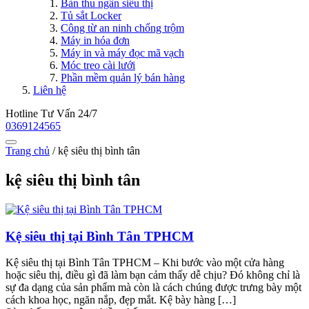
Bàn thu ngân siêu thị
Tủ sắt Locker
Công từ an ninh chống trộm
Máy in hóa đơn
Máy in và máy đọc mã vạch
Móc treo cài lưới
Phần mềm quản lý bán hàng
Liên hệ
Hotline Tư Vấn 24/7
0369124565
Trang chủ
/
kệ siêu thị bình tân
kệ siêu thị bình tân
Kệ siêu thị tại Bình Tân TPHCM
Kệ siêu thị tại Bình Tân TPHCM – Khi bước vào một cửa hàng
hoặc siêu thị, điều gì đã làm bạn cảm thấy dễ chịu? Đó không chỉ là
sự đa dạng của sản phẩm mà còn là cách chúng được trưng bày một
cách khoa học, ngăn nắp, đẹp mắt. Kệ bày hàng […]