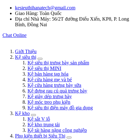
kesieuthihanatech@gmail.com
Giao Hàng: Toàn Quốc
Địa chỉ Nhà Máy: 56/2T đường Điểu Xiển, KP8, P. Long
Bình, Đồng Nai
Chat Online
Giới Thiệu
Kệ siêu thị
Kệ siêu thị trưng bày sản phẩm
Kệ siêu thị MINI
Kệ bán hàng tạp hóa
Kệ cửa hàng mẹ và bé
Kệ cửa hàng trưng bày sữa
Kệ đựng rau củ quả trưng bày
Kệ giày dép trưng bày
Kệ móc treo phụ kiện
Kệ siêu thị điện máy đồ gia dụng
Kệ kho
Kệ sắt V lỗ
Kệ kho trung tải
Kệ tải hàng nặng công nghiệp
Phụ kiện thiết bị Siêu Thị