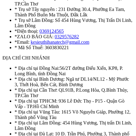
TP.Cần Thơ
* Trụ sở Tây nguyên : 231 Đường 30.4, Phường Ea Tam,
Thành Phố Buôn Ma Thuột, Đắk Lắk
* Trụ sở Lâm Đồng: Số 454 Hùng Vương, Thị Trấn Di Linh,
Lâm Đồng
*Điện thoại:
0369124565
*ZALO BÁO GIÁ:
0329576282
*Email:
kesieuthihanatech@gmail.com
* Mã Số Thuế: 3603830221
ĐỊA CHỈ CHI NHÁNH
* Địa chỉ tại Đồng Nai:56/2T đường Điểu Xiển, KP8, P.
Long Bình, tỉnh Đồng Nai
* Địa chỉ tại Bình Dương: Ngã tư DL14/NL12 - Mỹ Phước
3, Thới Hoà, Bến Cát, Bình Dương
* Địa chỉ tại Cần Thơ: QL91B, P.Long Hòa, Q.Bình Thủy,
TP.Cần Thơ
* Địa chỉ tại TPHCM: 936 Lê Đức Thọ - P15 - Quận Gò
Vấp - TP.Hồ Chí Minh
* Địa chỉ tại Vũng Tàu: 1615 Võ Nguyên Giáp, Phường 12,
Thành phố Vũng Tàu
* Địa chỉ tại Lâm Đồng: 454 Hùng Vương, Thị trấn Di Linh,
Lâm Đồng
* Địa chỉ tại Đà Lạt: 10 Đ. Trần Phú, Phường 3, Thành phố