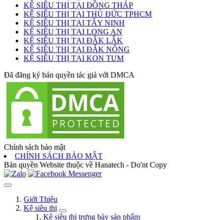
KỆ SIÊU THỊ TẠI ĐỒNG THÁP
KỆ SIÊU THỊ TẠI THỦ ĐỨC TPHCM
KỆ SIÊU THỊ TẠI TÂY NINH
KỆ SIÊU THỊ TẠI LONG AN
KỆ SIÊU THỊ TẠI ĐẮK LẮK
KỆ SIÊU THỊ TẠI ĐẮK NÔNG
KỆ SIÊU THỊ TẠI KON TUM
Đã đăng ký bản quyền tác giả với DMCA
Chính sách bảo mật
CHÍNH SÁCH BẢO MẬT
Bản quyền Website thuộc về Hanatech - Do'nt Copy
Giới Thiệu
Kệ siêu thị
Kệ siêu thị trưng bày sản phẩm