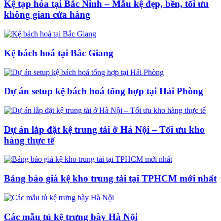
Kệ tạp hóa tại Bắc Ninh – Mẫu kệ đẹp, bền, tối ưu
không gian cửa hàng
Kệ bách hoá tại Bắc Giang
Dự án setup kệ bách hoá tổng hợp tại Hải Phòng
Dự án lắp đặt kệ trung tải ở Hà Nội – Tối ưu kho
hàng thực tế
Bảng báo giá kệ kho trung tải tại TPHCM mới nhất
Các mẫu tủ kệ trưng bày Hà Nội