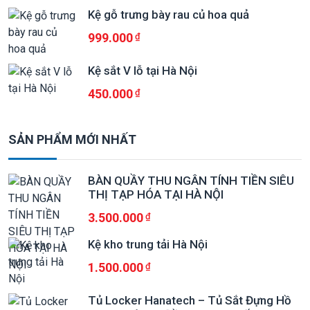
Kệ gỗ trưng bày rau củ hoa quả
999.000
Kệ sắt V lỗ tại Hà Nội
450.000
SẢN PHẨM MỚI NHẤT
BÀN QUẦY THU NGÂN TÍNH TIỀN SIÊU
THỊ TẠP HÓA TẠI HÀ NỘI
3.500.000
Kệ kho trung tải Hà Nội
1.500.000
Tủ Locker Hanatech – Tủ Sắt Đựng Hồ