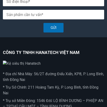
GỬI
CÔNG TY TNHH HANATECH VIỆT NAM
* Địa chỉ Nhà Máy: 56/2T đường Điểu Xiển, KP8, P. Long Bình,
tỉnh Đồng Nai
* Trụ Sở Chính: 211 Hoàng Tam Kỳ, P. Long Bình, tỉnh Đồng
Nai
* Trụ sở Miền Đông: 1546 ĐẠI LỘ BÌNH DƯƠNG – P.HIỆP AN
– TP.THỦ DẦU MỘT – TỈNH BÌNH DƯƠNG