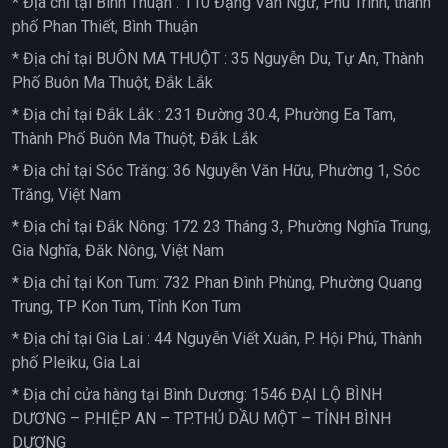
* Địa chỉ tại Bình Thuận : 110 Đặng Văn Ngữ, Phú Trinh, thành
phố Phan Thiết, Bình Thuận
* Địa chỉ tại BUÔN MA THUỘT : 35 Nguyễn Du, Tự An, Thành
Phố Buôn Ma Thuột, Đắk Lắk
* Địa chỉ tại Đắk Lắk : 231 Đường 30.4, Phường Ea Tam,
Thành Phố Buôn Ma Thuột, Đắk Lắk
* Địa chỉ tại Sóc Trăng: 36 Nguyễn Văn Hữu, Phường 1, Sóc
Trăng, Việt Nam
* Địa chỉ tại Đắk Nông: 172 23 Tháng 3, Phường Nghĩa Trung,
Gia Nghĩa, Đăk Nông, Việt Nam
* Địa chỉ tại Kon Tum: 732 Phan Đình Phùng, Phường Quang
Trung, TP Kon Tum, Tỉnh Kon Tum
* Địa chỉ tại Gia Lai : 44 Nguyễn Viết Xuân, P. Hội Phú, Thành
phố Pleiku, Gia Lai
* Địa chỉ cửa hàng tại Bình Dương: 1546 ĐẠI LỘ BÌNH
DƯƠNG – P.HIỆP AN – TP.THỦ DẦU MỘT – TỈNH BÌNH
DƯƠNG