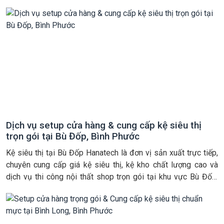
Bình Phước. Chúng tôi cam kết mang đến giải pháp trưng bày
tối ưu với […]
Dịch vụ setup cửa hàng & cung cấp kệ siêu thị
trọn gói tại Bù Đốp, Bình Phước
Kệ siêu thị tại Bù Đốp Hanatech là đơn vị sản xuất trực tiếp,
chuyên cung cấp giá kệ siêu thị, kệ kho chất lượng cao và
dịch vụ thi công nội thất shop trọn gói tại khu vực Bù Đốp,
Bình Phước cũ (nay thuộc tỉnh Đồng Nai mới, bao gồm các xã
Tân […]