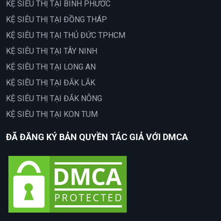
KỆ SIÊU THỊ TẠI BÌNH PHƯỚC
KỆ SIÊU THỊ TẠI ĐỒNG THÁP
KỆ SIÊU THỊ TẠI THỦ ĐỨC TPHCM
KỆ SIÊU THỊ TẠI TÂY NINH
KỆ SIÊU THỊ TẠI LONG AN
KỆ SIÊU THỊ TẠI ĐẮK LẮK
KỆ SIÊU THỊ TẠI ĐẮK NÔNG
KỆ SIÊU THỊ TẠI KON TUM
ĐÃ ĐĂNG KÝ BẢN QUYỀN TÁC GIẢ VỚI DMCA