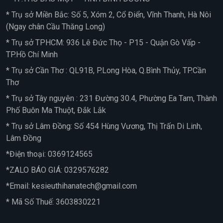
* Trụ sở Miền Bắc: Số 5, Xóm 2, Cổ Điển, Vĩnh Thanh, Hà Nôi
(Ngay chân Cầu Thăng Long)
* Trụ sở TPHCM: 936 Lê Đức Thọ - P15 - Quận Gò Vấp -
TP.Hồ Chí Minh
* Trụ sở Cần Thơ : QL91B, P.Long Hòa, Q.Bình Thủy, TP.Cần
Thơ
* Trụ sở Tây nguyên : 231 Đường 30.4, Phường Ea Tam, Thành
Phố Buôn Ma Thuột, Đắk Lắk
* Trụ sở Lâm Đồng: Số 454 Hùng Vương, Thị Trấn Di Linh,
Lâm Đồng
*Điện thoại:
0369124565
*ZALO BÁO GIÁ:
0329576282
*Email:
kesieuthihanatech@gmail.com
* Mã Số Thuế: 3603830221