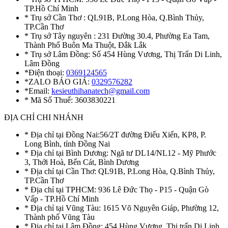
TP.Hồ Chí Minh
* Trụ sở Cần Thơ : QL91B, P.Long Hòa, Q.Bình Thủy,
TP.Cần Thơ
* Trụ sở Tây nguyên : 231 Đường 30.4, Phường Ea Tam,
Thành Phố Buôn Ma Thuột, Đắk Lắk
* Trụ sở Lâm Đồng: Số 454 Hùng Vương, Thị Trấn Di Linh,
Lâm Đồng
*Điện thoại:
0369124565
*ZALO BÁO GIÁ:
0329576282
*Email:
kesieuthihanatech@gmail.com
* Mã Số Thuế: 3603830221
ĐỊA CHỈ CHI NHÁNH
* Địa chỉ tại Đồng Nai:56/2T đường Điểu Xiển, KP8, P.
Long Bình, tỉnh Đồng Nai
* Địa chỉ tại Bình Dương: Ngã tư DL14/NL12 - Mỹ Phước
3, Thới Hoà, Bến Cát, Bình Dương
* Địa chỉ tại Cần Thơ: QL91B, P.Long Hòa, Q.Bình Thủy,
TP.Cần Thơ
* Địa chỉ tại TPHCM: 936 Lê Đức Thọ - P15 - Quận Gò
Vấp - TP.Hồ Chí Minh
* Địa chỉ tại Vũng Tàu: 1615 Võ Nguyên Giáp, Phường 12,
Thành phố Vũng Tàu
* Địa chỉ tại Lâm Đồng: 454 Hùng Vương, Thị trấn Di Linh,