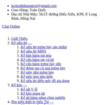
kesieuthihanatech@gmail.com
Giao Hàng: Toàn Quốc
Địa chỉ Nhà Máy: 56/2T đường Điểu Xiển, KP8, P. Long
Bình, Đồng Nai
Chat Online
Giới Thiệu
Kệ siêu thị
Kệ siêu thị trưng bày sản phẩm
Kệ siêu thị MINI
Kệ bán hàng tạp hóa
Kệ cửa hàng mẹ và bé
Kệ cửa hàng trưng bày sữa
Kệ đựng rau củ quả trưng bày
Kệ giày dép trưng bày
Kệ móc treo phụ kiện
Kệ siêu thị điện máy đồ gia dụng
Kệ kho
Kệ sắt V lỗ
Kệ kho trung tải
Kệ tải hàng nặng công nghiệp
Phụ kiện thiết bị Siêu Thị