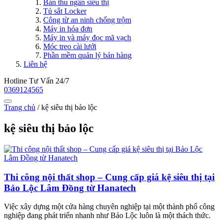
Bàn thu ngân siêu thị
Tủ sắt Locker
Công từ an ninh chống trộm
Máy in hóa đơn
Máy in và máy đọc mã vạch
Móc treo cài lưới
Phần mềm quản lý bán hàng
Liên hệ
Hotline Tư Vấn 24/7
0369124565
Trang chủ
/
kệ siêu thị bảo lộc
kệ siêu thị bảo lộc
Thi công nội thất shop – Cung cấp giá kệ siêu thị tại
Bảo Lộc Lâm Đồng từ Hanatech
Việc xây dựng một cửa hàng chuyên nghiệp tại một thành phố công
nghiệp đang phát triển nhanh như Bảo Lộc luôn là một thách thức.