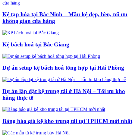
Kệ tạp hóa tại Bắc Ninh – Mẫu kệ đẹp, bền, tối ưu
không gian cửa hàng
Kệ bách hoá tại Bắc Giang
Dự án setup kệ bách hoá tổng hợp tại Hải Phòng
Dự án lắp đặt kệ trung tải ở Hà Nội – Tối ưu kho
hàng thực tế
Bảng báo giá kệ kho trung tải tại TPHCM mới nhất