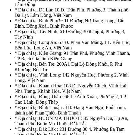
Lâm Đồng
* Địa chỉ tại Đà Lạt: 10 Đ. Trần Phú, Phường 3, Thành phố
Đà Lạt, Lâm Đồng, Việt Nam
* Địa chỉ tại Bình Phước: 11 Đường Nơ Trang Long, Tân
Bình, Đồng Xoài, Bình Phước
* Địa chỉ tại Tây Ninh: 610 Đường 30 tháng 4, Phường 3,
Tây Ninh
* Địa chỉ tại Long An: 67 Đ. Phan Văn Mảng, TT. Bến Lức,
Bến Lức, Long An, Việt Nam
* Địa chỉ tại Kiên Giang: 91 Trần Phú, Phường Vĩnh Thanh,
TP Rạch Giá, tỉnh Kiên Giang
* Địa chỉ tại Bến Tre: 200A1 Đại Lộ Đồng Khởi, P. Phú
Khương, Bến Tre
* Địa chỉ tại Vĩnh Long: 142 Nguyễn Huệ, Phường 2, Vĩnh
Long, Việt Nam
* Địa chỉ tại Khánh Hòa: 108 Đ. Nguyễn Chích, Vĩnh Hải,
Nha Trang, Khánh Hòa, Việt Nam
* Địa chỉ tại Đồng Tháp : 66 Lê Anh Xuân, Phường 2, TP.
Cao Lãnh, Đồng Tháp
* Địa chỉ tại Bình Thuận : 110 Đặng Văn Ngữ, Phú Trinh,
thành phố Phan Thiết, Bình Thuận
* Địa chỉ tại BUÔN MA THUỘT : 35 Nguyễn Du, Tự An,
Thành Phố Buôn Ma Thuột, Đắk Lắk
* Địa chỉ tại Đắk Lắk : 231 Đường 30.4, Phường Ea Tam,
Thành Phố Buôn Ma Thuột, Đắk Lắk