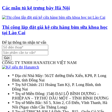
Các mẫu tủ kệ trưng bày Hà Nội
Thi công lắp đặt giá kệ cửa hàng bỉm sữa khoa học
tại Lào Cai
Để lại thông tin nhận tư vấn
Gửi
CÔNG TY TNHH HANATECH VIỆT NAM
* Địa chỉ Nhà Máy: 56/2T đường Điểu Xiển, KP8, P. Long
Bình, tỉnh Đồng Nai
* Trụ Sở Chính: 211 Hoàng Tam Kỳ, P. Long Bình, tỉnh
Đồng Nai
* Trụ sở Miền Đông: 1546 ĐẠI LỘ BÌNH DƯƠNG –
P.HIỆP AN – TP.THỦ DẦU MỘT – TỈNH BÌNH DƯƠNG
* Trụ sở Miền Bắc: Số 5, Xóm 2, Cổ Điển, Vĩnh Thanh, Hà
Nôi (Ngay chân Cầu Thăng Long)
* Trụ sở TPHCM: 936 Lê Đức Thọ - P15 - Quận Gò Vấp -