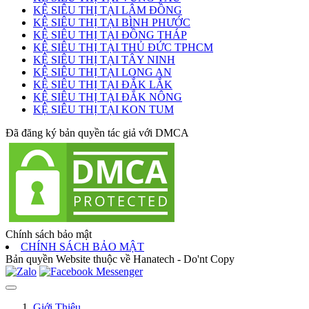
KỆ SIÊU THỊ TẠI LÂM ĐỒNG
KỆ SIÊU THỊ TẠI BÌNH PHƯỚC
KỆ SIÊU THỊ TẠI ĐỒNG THÁP
KỆ SIÊU THỊ TẠI THỦ ĐỨC TPHCM
KỆ SIÊU THỊ TẠI TÂY NINH
KỆ SIÊU THỊ TẠI LONG AN
KỆ SIÊU THỊ TẠI ĐẮK LẮK
KỆ SIÊU THỊ TẠI ĐẮK NÔNG
KỆ SIÊU THỊ TẠI KON TUM
Đã đăng ký bản quyền tác giả với DMCA
Chính sách bảo mật
CHÍNH SÁCH BẢO MẬT
Bản quyền Website thuộc về Hanatech - Do'nt Copy
Giới Thiệu