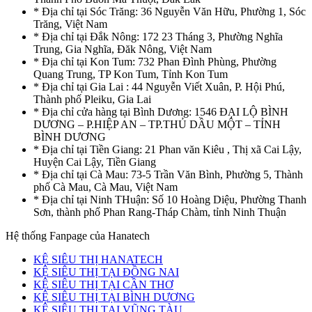
* Địa chỉ tại Sóc Trăng: 36 Nguyễn Văn Hữu, Phường 1, Sóc
Trăng, Việt Nam
* Địa chỉ tại Đắk Nông: 172 23 Tháng 3, Phường Nghĩa
Trung, Gia Nghĩa, Đăk Nông, Việt Nam
* Địa chỉ tại Kon Tum: 732 Phan Đình Phùng, Phường
Quang Trung, TP Kon Tum, Tỉnh Kon Tum
* Địa chỉ tại Gia Lai : 44 Nguyễn Viết Xuân, P. Hội Phú,
Thành phố Pleiku, Gia Lai
* Địa chỉ cửa hàng tại Bình Dương: 1546 ĐẠI LỘ BÌNH
DƯƠNG – P.HIỆP AN – TP.THỦ DẦU MỘT – TỈNH
BÌNH DƯƠNG
* Địa chỉ tại Tiền Giang: 21 Phan văn Kiêu , Thị xã Cai Lậy,
Huyện Cai Lậy, Tiền Giang
* Địa chỉ tại Cà Mau: 73-5 Trần Văn Bình, Phường 5, Thành
phố Cà Mau, Cà Mau, Việt Nam
* Địa chỉ tại Ninh THuận: Số 10 Hoàng Diệu, Phường Thanh
Sơn, thành phố Phan Rang-Tháp Chàm, tỉnh Ninh Thuận
Hệ thống Fanpage của Hanatech
KỆ SIÊU THỊ HANATECH
KỆ SIÊU THỊ TẠI ĐỒNG NAI
KỆ SIÊU THỊ TẠI CẦN THƠ
KỆ SIÊU THỊ TẠI BÌNH DƯƠNG
KỆ SIÊU THỊ TẠI VŨNG TÀU