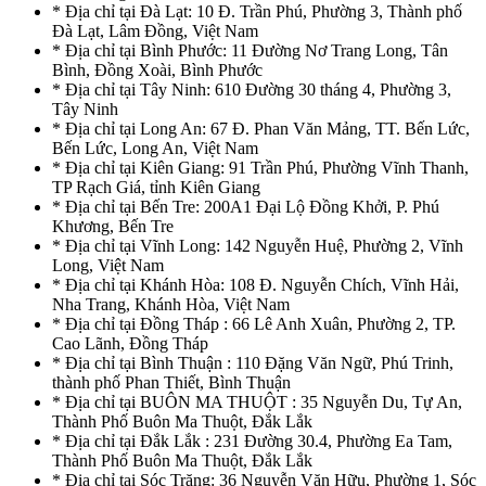
* Địa chỉ tại Đà Lạt: 10 Đ. Trần Phú, Phường 3, Thành phố
Đà Lạt, Lâm Đồng, Việt Nam
* Địa chỉ tại Bình Phước: 11 Đường Nơ Trang Long, Tân
Bình, Đồng Xoài, Bình Phước
* Địa chỉ tại Tây Ninh: 610 Đường 30 tháng 4, Phường 3,
Tây Ninh
* Địa chỉ tại Long An: 67 Đ. Phan Văn Mảng, TT. Bến Lức,
Bến Lức, Long An, Việt Nam
* Địa chỉ tại Kiên Giang: 91 Trần Phú, Phường Vĩnh Thanh,
TP Rạch Giá, tỉnh Kiên Giang
* Địa chỉ tại Bến Tre: 200A1 Đại Lộ Đồng Khởi, P. Phú
Khương, Bến Tre
* Địa chỉ tại Vĩnh Long: 142 Nguyễn Huệ, Phường 2, Vĩnh
Long, Việt Nam
* Địa chỉ tại Khánh Hòa: 108 Đ. Nguyễn Chích, Vĩnh Hải,
Nha Trang, Khánh Hòa, Việt Nam
* Địa chỉ tại Đồng Tháp : 66 Lê Anh Xuân, Phường 2, TP.
Cao Lãnh, Đồng Tháp
* Địa chỉ tại Bình Thuận : 110 Đặng Văn Ngữ, Phú Trinh,
thành phố Phan Thiết, Bình Thuận
* Địa chỉ tại BUÔN MA THUỘT : 35 Nguyễn Du, Tự An,
Thành Phố Buôn Ma Thuột, Đắk Lắk
* Địa chỉ tại Đắk Lắk : 231 Đường 30.4, Phường Ea Tam,
Thành Phố Buôn Ma Thuột, Đắk Lắk
* Địa chỉ tại Sóc Trăng: 36 Nguyễn Văn Hữu, Phường 1, Sóc