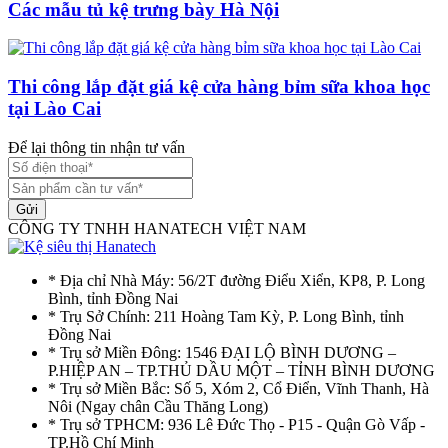
Các mẫu tủ kệ trưng bày Hà Nội
Thi công lắp đặt giá kệ cửa hàng bỉm sữa khoa học
tại Lào Cai
Để lại thông tin nhận tư vấn
Gửi
CÔNG TY TNHH HANATECH VIỆT NAM
* Địa chỉ Nhà Máy: 56/2T đường Điểu Xiển, KP8, P. Long
Bình, tỉnh Đồng Nai
* Trụ Sở Chính: 211 Hoàng Tam Kỳ, P. Long Bình, tỉnh
Đồng Nai
* Trụ sở Miền Đông: 1546 ĐẠI LỘ BÌNH DƯƠNG –
P.HIỆP AN – TP.THỦ DẦU MỘT – TỈNH BÌNH DƯƠNG
* Trụ sở Miền Bắc: Số 5, Xóm 2, Cổ Điển, Vĩnh Thanh, Hà
Nôi (Ngay chân Cầu Thăng Long)
* Trụ sở TPHCM: 936 Lê Đức Thọ - P15 - Quận Gò Vấp -
TP.Hồ Chí Minh