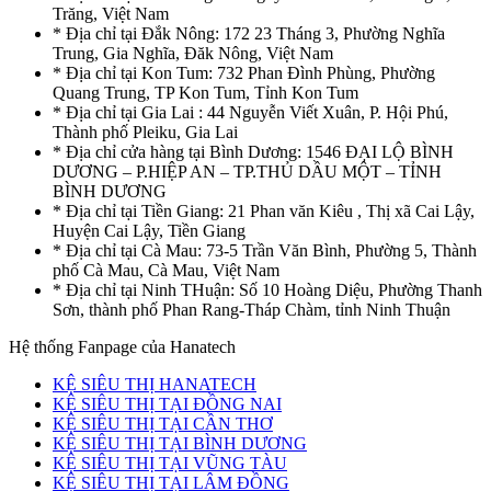
Trăng, Việt Nam
* Địa chỉ tại Đắk Nông: 172 23 Tháng 3, Phường Nghĩa
Trung, Gia Nghĩa, Đăk Nông, Việt Nam
* Địa chỉ tại Kon Tum: 732 Phan Đình Phùng, Phường
Quang Trung, TP Kon Tum, Tỉnh Kon Tum
* Địa chỉ tại Gia Lai : 44 Nguyễn Viết Xuân, P. Hội Phú,
Thành phố Pleiku, Gia Lai
* Địa chỉ cửa hàng tại Bình Dương: 1546 ĐẠI LỘ BÌNH
DƯƠNG – P.HIỆP AN – TP.THỦ DẦU MỘT – TỈNH
BÌNH DƯƠNG
* Địa chỉ tại Tiền Giang: 21 Phan văn Kiêu , Thị xã Cai Lậy,
Huyện Cai Lậy, Tiền Giang
* Địa chỉ tại Cà Mau: 73-5 Trần Văn Bình, Phường 5, Thành
phố Cà Mau, Cà Mau, Việt Nam
* Địa chỉ tại Ninh THuận: Số 10 Hoàng Diệu, Phường Thanh
Sơn, thành phố Phan Rang-Tháp Chàm, tỉnh Ninh Thuận
Hệ thống Fanpage của Hanatech
KỆ SIÊU THỊ HANATECH
KỆ SIÊU THỊ TẠI ĐỒNG NAI
KỆ SIÊU THỊ TẠI CẦN THƠ
KỆ SIÊU THỊ TẠI BÌNH DƯƠNG
KỆ SIÊU THỊ TẠI VŨNG TÀU
KỆ SIÊU THỊ TẠI LÂM ĐỒNG