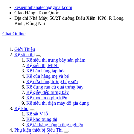
kesieuthihanatech@gmail.com
Giao Hàng: Toàn Quốc
Địa chỉ Nhà Máy: 56/2T đường Điểu Xiển, KP8, P. Long
Bình, Đồng Nai
Chat Online
Giới Thiệu
Kệ siêu thị
Kệ siêu thị trưng bày sản phẩm
Kệ siêu thị MINI
Kệ bán hàng tạp hóa
Kệ cửa hàng mẹ và bé
Kệ cửa hàng trưng bày sữa
Kệ đựng rau củ quả trưng bày
Kệ giày dép trưng bày
Kệ móc treo phụ kiện
Kệ siêu thị điện máy đồ gia dụng
Kệ kho
Kệ sắt V lỗ
Kệ kho trung tải
Kệ tải hàng nặng công nghiệp
Phụ kiện thiết bị Siêu Thị