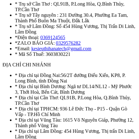
* Trụ sở Cần Thơ : QL91B, P.Long Hòa, Q.Bình Thủy,
TP.Cần Thơ
* Trụ sở Tây nguyên : 231 Đường 30.4, Phường Ea Tam,
Thành Phố Buôn Ma Thuột, Đắk Lắk
* Trụ sở Lâm Đồng: Số 454 Hùng Vương, Thị Trấn Di Linh,
Lâm Đồng
*Điện thoại:
0369124565
*ZALO BÁO GIÁ:
0329576282
*Email:
kesieuthihanatech@gmail.com
* Mã Số Thuế: 3603830221
ĐỊA CHỈ CHI NHÁNH
* Địa chỉ tại Đồng Nai:56/2T đường Điểu Xiển, KP8, P.
Long Bình, tỉnh Đồng Nai
* Địa chỉ tại Bình Dương: Ngã tư DL14/NL12 - Mỹ Phước
3, Thới Hoà, Bến Cát, Bình Dương
* Địa chỉ tại Cần Thơ: QL91B, P.Long Hòa, Q.Bình Thủy,
TP.Cần Thơ
* Địa chỉ tại TPHCM: 936 Lê Đức Thọ - P15 - Quận Gò
Vấp - TP.Hồ Chí Minh
* Địa chỉ tại Vũng Tàu: 1615 Võ Nguyên Giáp, Phường 12,
Thành phố Vũng Tàu
* Địa chỉ tại Lâm Đồng: 454 Hùng Vương, Thị trấn Di Linh,
Lâm Đồng