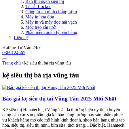
Bàn thu ngân siêu thị
Tủ sắt Locker
Công từ an ninh chống trộm
Máy in hóa đơn
Máy in và máy đọc mã vạch
Móc treo cài lưới
Phần mềm quản lý bán hàng
Liên hệ
Hotline Tư Vấn 24/7
0369124565
Trang chủ
/
kệ siêu thị bà rịa vũng tàu
kệ siêu thị bà rịa vũng tàu
Báo giá kệ siêu thị tại Vũng Tàu 2025 Mới Nhất
Kệ siêu thị Hanatech tại Vũng Tàu là thương hiệu uy tín, chuyên
cung cấp các sản phẩm giá kệ bán hàng, trưng bày sản phẩm phục
vụ khách hàng mở các mô hình kinh doanh, shop bán hàng như tạp
hóa, siêu thị, siêu thị mini, bỉm sữa, thời trang…Đặc biệt, Hanatech