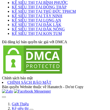
KỆ SIÊU THỊ TẠI BÌNH PHƯỚC
KỆ SIÊU THỊ TẠI ĐỒNG THÁP
KỆ SIÊU THỊ TẠI THỦ ĐỨC TPHCM
KỆ SIÊU THỊ TẠI TÂY NINH
KỆ SIÊU THỊ TẠI LONG AN
KỆ SIÊU THỊ TẠI ĐẮK LẮK
KỆ SIÊU THỊ TẠI ĐẮK NÔNG
KỆ SIÊU THỊ TẠI KON TUM
Đã đăng ký bản quyền tác giả với DMCA
Chính sách bảo mật
CHÍNH SÁCH BẢO MẬT
Bản quyền Website thuộc về Hanatech - Do'nt Copy
Giới Thiệu
Kệ siêu thị