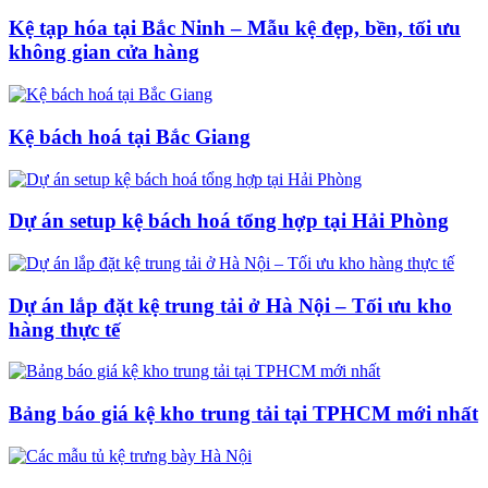
Kệ tạp hóa tại Bắc Ninh – Mẫu kệ đẹp, bền, tối ưu
không gian cửa hàng
Kệ bách hoá tại Bắc Giang
Dự án setup kệ bách hoá tổng hợp tại Hải Phòng
Dự án lắp đặt kệ trung tải ở Hà Nội – Tối ưu kho
hàng thực tế
Bảng báo giá kệ kho trung tải tại TPHCM mới nhất