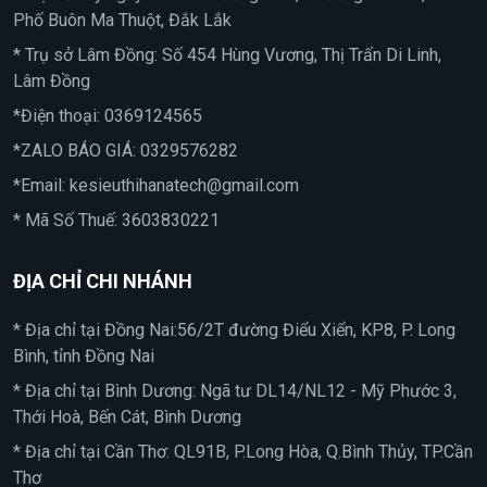
Phố Buôn Ma Thuột, Đắk Lắk
* Trụ sở Lâm Đồng: Số 454 Hùng Vương, Thị Trấn Di Linh,
Lâm Đồng
*Điện thoại:
0369124565
*ZALO BÁO GIÁ:
0329576282
*Email:
kesieuthihanatech@gmail.com
* Mã Số Thuế: 3603830221
ĐỊA CHỈ CHI NHÁNH
* Địa chỉ tại Đồng Nai:56/2T đường Điểu Xiển, KP8, P. Long
Bình, tỉnh Đồng Nai
* Địa chỉ tại Bình Dương: Ngã tư DL14/NL12 - Mỹ Phước 3,
Thới Hoà, Bến Cát, Bình Dương
* Địa chỉ tại Cần Thơ: QL91B, P.Long Hòa, Q.Bình Thủy, TP.Cần
Thơ