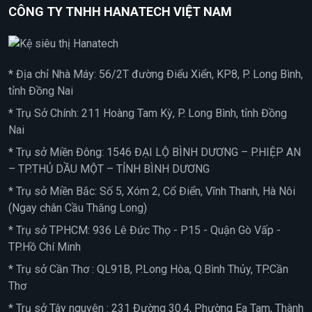
CÔNG TY TNHH HANATECH VIỆT NAM
* Địa chỉ Nhà Máy: 56/2T đường Điểu Xiển, KP8, P. Long Bình,
tỉnh Đồng Nai
* Trụ Sở Chính: 211 Hoàng Tam Kỳ, P. Long Bình, tỉnh Đồng
Nai
* Trụ sở Miền Đông: 1546 ĐẠI LỘ BÌNH DƯƠNG – P.HIỆP AN
– TP.THỦ DẦU MỘT – TỈNH BÌNH DƯƠNG
* Trụ sở Miền Bắc: Số 5, Xóm 2, Cổ Điển, Vĩnh Thanh, Hà Nôi
(Ngay chân Cầu Thăng Long)
* Trụ sở TPHCM: 936 Lê Đức Thọ - P15 - Quận Gò Vấp -
TP.Hồ Chí Minh
* Trụ sở Cần Thơ : QL91B, P.Long Hòa, Q.Bình Thủy, TP.Cần
Thơ
* Trụ sở Tây nguyên : 231 Đường 30.4, Phường Ea Tam, Thành