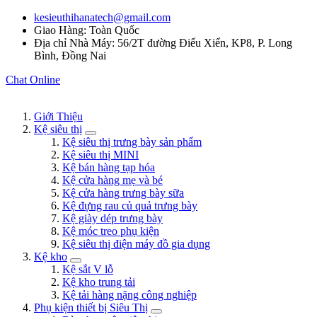
kesieuthihanatech@gmail.com
Giao Hàng: Toàn Quốc
Địa chỉ Nhà Máy: 56/2T đường Điểu Xiển, KP8, P. Long
Bình, Đồng Nai
Chat Online
Giới Thiệu
Kệ siêu thị
Kệ siêu thị trưng bày sản phẩm
Kệ siêu thị MINI
Kệ bán hàng tạp hóa
Kệ cửa hàng mẹ và bé
Kệ cửa hàng trưng bày sữa
Kệ đựng rau củ quả trưng bày
Kệ giày dép trưng bày
Kệ móc treo phụ kiện
Kệ siêu thị điện máy đồ gia dụng
Kệ kho
Kệ sắt V lỗ
Kệ kho trung tải
Kệ tải hàng nặng công nghiệp
Phụ kiện thiết bị Siêu Thị