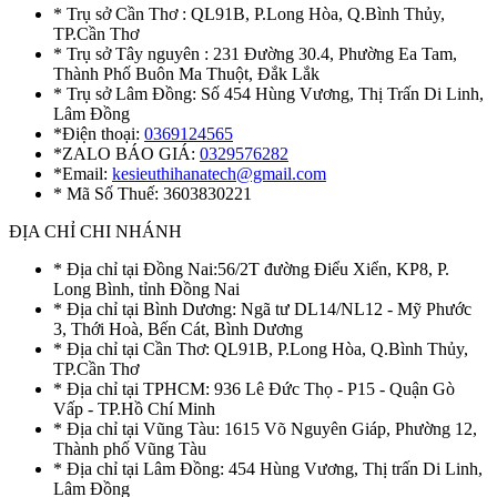
* Trụ sở Cần Thơ : QL91B, P.Long Hòa, Q.Bình Thủy,
TP.Cần Thơ
* Trụ sở Tây nguyên : 231 Đường 30.4, Phường Ea Tam,
Thành Phố Buôn Ma Thuột, Đắk Lắk
* Trụ sở Lâm Đồng: Số 454 Hùng Vương, Thị Trấn Di Linh,
Lâm Đồng
*Điện thoại:
0369124565
*ZALO BÁO GIÁ:
0329576282
*Email:
kesieuthihanatech@gmail.com
* Mã Số Thuế: 3603830221
ĐỊA CHỈ CHI NHÁNH
* Địa chỉ tại Đồng Nai:56/2T đường Điểu Xiển, KP8, P.
Long Bình, tỉnh Đồng Nai
* Địa chỉ tại Bình Dương: Ngã tư DL14/NL12 - Mỹ Phước
3, Thới Hoà, Bến Cát, Bình Dương
* Địa chỉ tại Cần Thơ: QL91B, P.Long Hòa, Q.Bình Thủy,
TP.Cần Thơ
* Địa chỉ tại TPHCM: 936 Lê Đức Thọ - P15 - Quận Gò
Vấp - TP.Hồ Chí Minh
* Địa chỉ tại Vũng Tàu: 1615 Võ Nguyên Giáp, Phường 12,
Thành phố Vũng Tàu
* Địa chỉ tại Lâm Đồng: 454 Hùng Vương, Thị trấn Di Linh,
Lâm Đồng