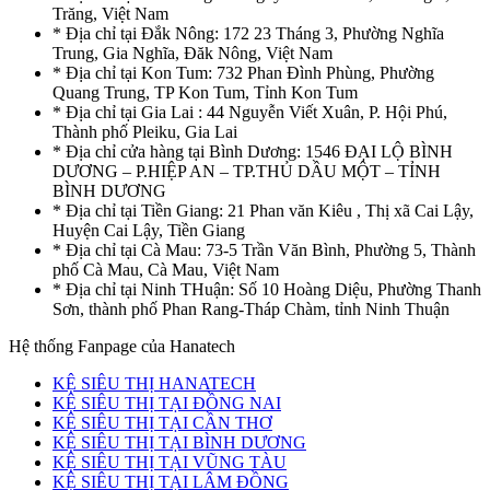
Trăng, Việt Nam
* Địa chỉ tại Đắk Nông: 172 23 Tháng 3, Phường Nghĩa
Trung, Gia Nghĩa, Đăk Nông, Việt Nam
* Địa chỉ tại Kon Tum: 732 Phan Đình Phùng, Phường
Quang Trung, TP Kon Tum, Tỉnh Kon Tum
* Địa chỉ tại Gia Lai : 44 Nguyễn Viết Xuân, P. Hội Phú,
Thành phố Pleiku, Gia Lai
* Địa chỉ cửa hàng tại Bình Dương: 1546 ĐẠI LỘ BÌNH
DƯƠNG – P.HIỆP AN – TP.THỦ DẦU MỘT – TỈNH
BÌNH DƯƠNG
* Địa chỉ tại Tiền Giang: 21 Phan văn Kiêu , Thị xã Cai Lậy,
Huyện Cai Lậy, Tiền Giang
* Địa chỉ tại Cà Mau: 73-5 Trần Văn Bình, Phường 5, Thành
phố Cà Mau, Cà Mau, Việt Nam
* Địa chỉ tại Ninh THuận: Số 10 Hoàng Diệu, Phường Thanh
Sơn, thành phố Phan Rang-Tháp Chàm, tỉnh Ninh Thuận
Hệ thống Fanpage của Hanatech
KỆ SIÊU THỊ HANATECH
KỆ SIÊU THỊ TẠI ĐỒNG NAI
KỆ SIÊU THỊ TẠI CẦN THƠ
KỆ SIÊU THỊ TẠI BÌNH DƯƠNG
KỆ SIÊU THỊ TẠI VŨNG TÀU
KỆ SIÊU THỊ TẠI LÂM ĐỒNG