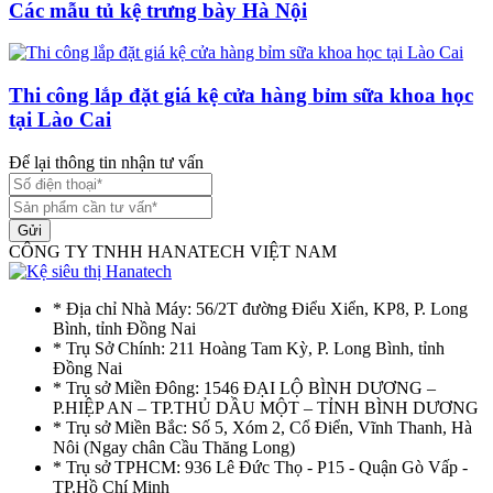
Các mẫu tủ kệ trưng bày Hà Nội
Thi công lắp đặt giá kệ cửa hàng bỉm sữa khoa học
tại Lào Cai
Để lại thông tin nhận tư vấn
Gửi
CÔNG TY TNHH HANATECH VIỆT NAM
* Địa chỉ Nhà Máy: 56/2T đường Điểu Xiển, KP8, P. Long
Bình, tỉnh Đồng Nai
* Trụ Sở Chính: 211 Hoàng Tam Kỳ, P. Long Bình, tỉnh
Đồng Nai
* Trụ sở Miền Đông: 1546 ĐẠI LỘ BÌNH DƯƠNG –
P.HIỆP AN – TP.THỦ DẦU MỘT – TỈNH BÌNH DƯƠNG
* Trụ sở Miền Bắc: Số 5, Xóm 2, Cổ Điển, Vĩnh Thanh, Hà
Nôi (Ngay chân Cầu Thăng Long)
* Trụ sở TPHCM: 936 Lê Đức Thọ - P15 - Quận Gò Vấp -
TP.Hồ Chí Minh