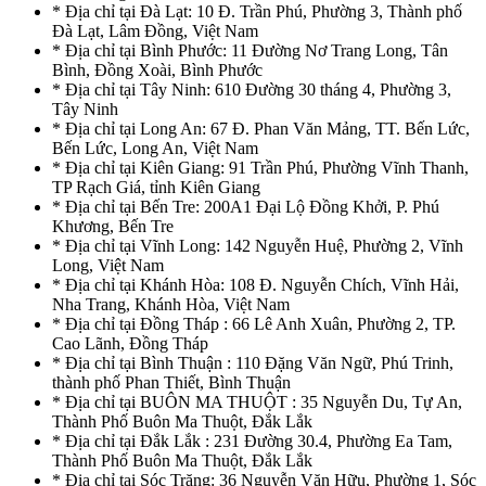
* Địa chỉ tại Đà Lạt: 10 Đ. Trần Phú, Phường 3, Thành phố
Đà Lạt, Lâm Đồng, Việt Nam
* Địa chỉ tại Bình Phước: 11 Đường Nơ Trang Long, Tân
Bình, Đồng Xoài, Bình Phước
* Địa chỉ tại Tây Ninh: 610 Đường 30 tháng 4, Phường 3,
Tây Ninh
* Địa chỉ tại Long An: 67 Đ. Phan Văn Mảng, TT. Bến Lức,
Bến Lức, Long An, Việt Nam
* Địa chỉ tại Kiên Giang: 91 Trần Phú, Phường Vĩnh Thanh,
TP Rạch Giá, tỉnh Kiên Giang
* Địa chỉ tại Bến Tre: 200A1 Đại Lộ Đồng Khởi, P. Phú
Khương, Bến Tre
* Địa chỉ tại Vĩnh Long: 142 Nguyễn Huệ, Phường 2, Vĩnh
Long, Việt Nam
* Địa chỉ tại Khánh Hòa: 108 Đ. Nguyễn Chích, Vĩnh Hải,
Nha Trang, Khánh Hòa, Việt Nam
* Địa chỉ tại Đồng Tháp : 66 Lê Anh Xuân, Phường 2, TP.
Cao Lãnh, Đồng Tháp
* Địa chỉ tại Bình Thuận : 110 Đặng Văn Ngữ, Phú Trinh,
thành phố Phan Thiết, Bình Thuận
* Địa chỉ tại BUÔN MA THUỘT : 35 Nguyễn Du, Tự An,
Thành Phố Buôn Ma Thuột, Đắk Lắk
* Địa chỉ tại Đắk Lắk : 231 Đường 30.4, Phường Ea Tam,
Thành Phố Buôn Ma Thuột, Đắk Lắk
* Địa chỉ tại Sóc Trăng: 36 Nguyễn Văn Hữu, Phường 1, Sóc