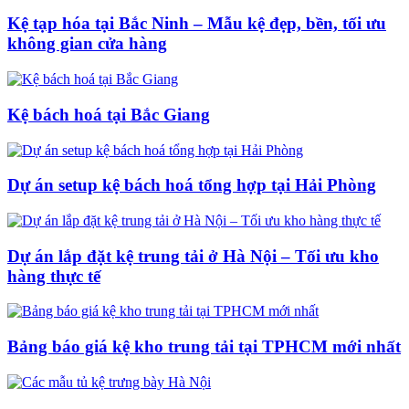
Kệ tạp hóa tại Bắc Ninh – Mẫu kệ đẹp, bền, tối ưu
không gian cửa hàng
Kệ bách hoá tại Bắc Giang
Dự án setup kệ bách hoá tổng hợp tại Hải Phòng
Dự án lắp đặt kệ trung tải ở Hà Nội – Tối ưu kho
hàng thực tế
Bảng báo giá kệ kho trung tải tại TPHCM mới nhất