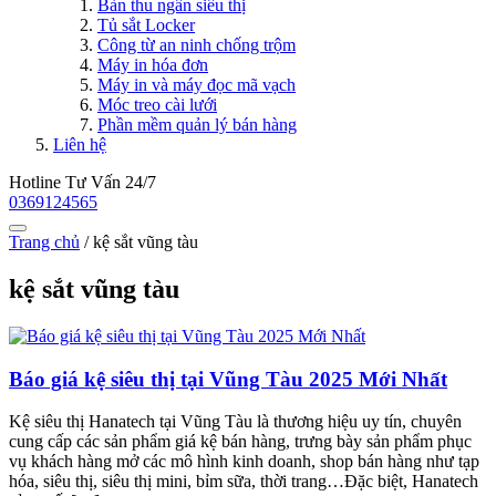
Bàn thu ngân siêu thị
Tủ sắt Locker
Công từ an ninh chống trộm
Máy in hóa đơn
Máy in và máy đọc mã vạch
Móc treo cài lưới
Phần mềm quản lý bán hàng
Liên hệ
Hotline Tư Vấn 24/7
0369124565
Trang chủ
/
kệ sắt vũng tàu
kệ sắt vũng tàu
Báo giá kệ siêu thị tại Vũng Tàu 2025 Mới Nhất
Kệ siêu thị Hanatech tại Vũng Tàu là thương hiệu uy tín, chuyên
cung cấp các sản phẩm giá kệ bán hàng, trưng bày sản phẩm phục
vụ khách hàng mở các mô hình kinh doanh, shop bán hàng như tạp
hóa, siêu thị, siêu thị mini, bỉm sữa, thời trang…Đặc biệt, Hanatech