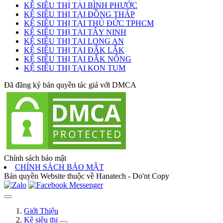
KỆ SIÊU THỊ TẠI BÌNH PHƯỚC
KỆ SIÊU THỊ TẠI ĐỒNG THÁP
KỆ SIÊU THỊ TẠI THỦ ĐỨC TPHCM
KỆ SIÊU THỊ TẠI TÂY NINH
KỆ SIÊU THỊ TẠI LONG AN
KỆ SIÊU THỊ TẠI ĐẮK LẮK
KỆ SIÊU THỊ TẠI ĐẮK NÔNG
KỆ SIÊU THỊ TẠI KON TUM
Đã đăng ký bản quyền tác giả với DMCA
Chính sách bảo mật
CHÍNH SÁCH BẢO MẬT
Bản quyền Website thuộc về Hanatech - Do'nt Copy
Giới Thiệu
Kệ siêu thị