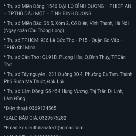
* Trụ sở Miền Đông: 1546 ĐẠI LỘ BÌNH DƯƠNG – P.HIỆP AN
– TP.THỦ DẦU MỘT – TỈNH BÌNH DƯƠNG
* Trụ sở Miền Bắc: Số 5, Xóm 2, Cổ Điển, Vĩnh Thanh, Hà Nôi
(Ngay chân Cầu Thăng Long)
* Trụ sở TPHCM: 936 Lê Đức Thọ - P15 - Quận Gò Vấp -
TP.Hồ Chí Minh
* Trụ sở Cần Thơ : QL91B, P.Long Hòa, Q.Bình Thủy, TP.Cần
Thơ
* Trụ sở Tây nguyên : 231 Đường 30.4, Phường Ea Tam, Thành
Phố Buôn Ma Thuột, Đắk Lắk
* Trụ sở Lâm Đồng: Số 454 Hùng Vương, Thị Trấn Di Linh,
Lâm Đồng
*Điện thoại:
0369124565
*ZALO BÁO GIÁ:
0329576282
*Email:
kesieuthihanatech@gmail.com