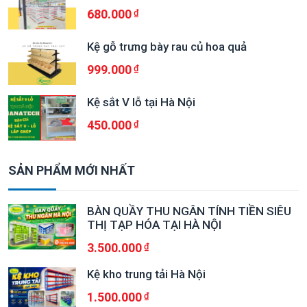
680.000
Kệ gỗ trưng bày rau củ hoa quả
999.000
Kệ sắt V lỗ tại Hà Nội
450.000
SẢN PHẨM MỚI NHẤT
BÀN QUẦY THU NGÂN TÍNH TIỀN SIÊU
THỊ TẠP HÓA TẠI HÀ NỘI
3.500.000
Kệ kho trung tải Hà Nội
1.500.000