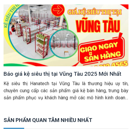
nhiều khách hàng ưa chuộng cho cả người bán và người mua.
Vì mô hình […]
Báo giá kệ siêu thị tại Vũng Tàu 2025 Mới Nhất
Kệ siêu thị Hanatech tại Vũng Tàu là thương hiệu uy tín,
chuyên cung cấp các sản phẩm giá kệ bán hàng, trưng bày
sản phẩm phục vụ khách hàng mở các mô hình kinh doanh,
shop bán hàng như tạp hóa, siêu thị, siêu thị mini, bỉm sữa,
thời trang…Đặc biệt, Hanatech sản xuất […]
SẢN PHẨM QUAN TÂM NHIỀU NHẤT