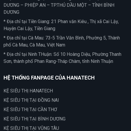
DƯƠNG – P.HIỆP AN – TP.THỦ DẦU MỘT – TỈNH BÌNH
DƯƠNG
* Địa chỉ tại Tiền Giang: 21 Phan văn Kiêu , Thị xã Cai Lậy,
Huyện Cai Lậy, Tiền Giang
* Địa chỉ tại Cà Mau: 73-5 Trần Văn Bình, Phường 5, Thành
phố Cà Mau, Cà Mau, Việt Nam
* Địa chỉ tại Ninh THuận: Số 10 Hoàng Diệu, Phường Thanh
Sơn, thành phố Phan Rang-Tháp Chàm, tỉnh Ninh Thuận
HỆ THỐNG FANPAGE CỦA HANATECH
KỆ SIÊU THỊ HANATECH
KỆ SIÊU THỊ TẠI ĐỒNG NAI
KỆ SIÊU THỊ TẠI CẦN THƠ
KỆ SIÊU THỊ TẠI BÌNH DƯƠNG
KỆ SIÊU THỊ TẠI VŨNG TÀU