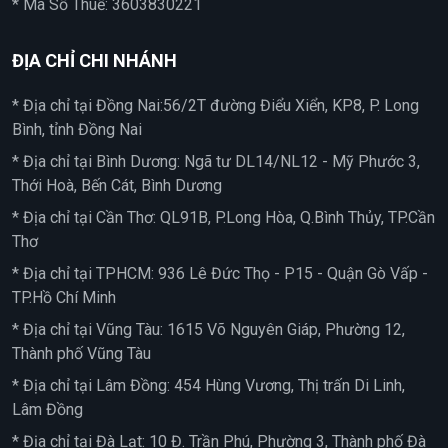
* Mã Số Thuế: 3603830221
ĐỊA CHỈ CHI NHÁNH
* Địa chỉ tại Đồng Nai:56/2T đường Điểu Xiển, KP8, P. Long
Bình, tỉnh Đồng Nai
* Địa chỉ tại Bình Dương: Ngã tư DL14/NL12 - Mỹ Phước 3,
Thới Hoà, Bến Cát, Bình Dương
* Địa chỉ tại Cần Thơ: QL91B, P.Long Hòa, Q.Bình Thủy, TP.Cần
Thơ
* Địa chỉ tại TPHCM: 936 Lê Đức Thọ - P15 - Quận Gò Vấp -
TP.Hồ Chí Minh
* Địa chỉ tại Vũng Tàu: 1615 Võ Nguyên Giáp, Phường 12,
Thành phố Vũng Tàu
* Địa chỉ tại Lâm Đồng: 454 Hùng Vương, Thị trấn Di Linh,
Lâm Đồng
* Địa chỉ tại Đà Lạt: 10 Đ. Trần Phú, Phường 3, Thành phố Đà